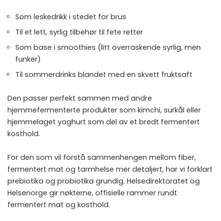
Som leskedrikk i stedet for brus
Til et lett, syrlig tilbehør til fete retter
Som base i smoothies (litt overraskende syrlig, men
funker)
Til sommerdrinks blandet med en skvett fruktsaft
Den passer perfekt sammen med andre
hjemmefermenterte produkter som
kimchi
,
surkål
eller
hjemmelaget yoghurt
som del av et bredt fermentert
kosthold.
For den som vil forstå sammenhengen mellom fiber,
fermentert mat og tarmhelse mer detaljert, har vi forklart
prebiotika og probiotika
grundig. Helsedirektoratet og
Helsenorge
gir nøkterne, offisielle rammer rundt
fermentert mat og kosthold.