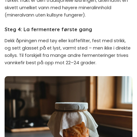
Tørket frukt er den tradisjonelle løsningen; alternativt en
skvett umelket vann med høyere mineralinnhold
(mineralvann uten kullsyre fungerer).
Steg 4: La fermentere første gang
Dekk åpningen med tøy eller kaffefilter, fest med strikk,
og sett glasset på et lyst, varmt sted – men ikke i direkte
sollys. Til forskjell fra mange andre fermenteringer trives
vannkefir best på opp mot 22–24 grader.