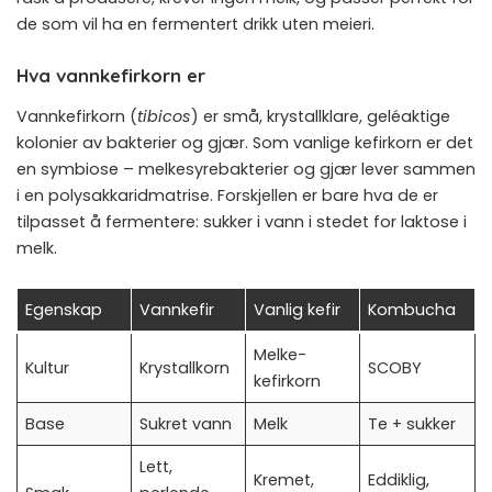
de som vil ha en fermentert drikk uten meieri.
Hva vannkefirkorn er
Vannkefirkorn (
tibicos
) er små, krystallklare, geléaktige
kolonier av bakterier og gjær. Som vanlige kefirkorn er det
en symbiose – melkesyrebakterier og gjær lever sammen
i en polysakkaridmatrise. Forskjellen er bare hva de er
tilpasset å fermentere: sukker i vann i stedet for laktose i
melk.
Egenskap
Vannkefir
Vanlig kefir
Kombucha
Melke-
Kultur
Krystallkorn
SCOBY
kefirkorn
Base
Sukret vann
Melk
Te + sukker
Lett,
Kremet,
Eddiklig,