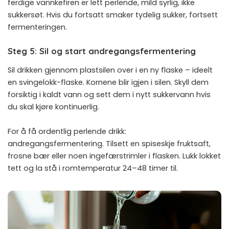
ferdige vannkefiren er lett perlende, mild syrlig, ikke
sukkersøt. Hvis du fortsatt smaker tydelig sukker, fortsett
fermenteringen.
Steg 5: Sil og start andregangsfermentering
Sil drikken gjennom plastsilen over i en ny flaske – ideelt
en svingelokk-flaske. Kornene blir igjen i silen. Skyll dem
forsiktig i kaldt vann og sett dem i nytt sukkervann hvis
du skal kjøre kontinuerlig.
For å få ordentlig perlende drikk:
andregangsfermentering. Tilsett en spiseskje fruktsaft,
frosne bær eller noen ingefærstrimler i flasken. Lukk lokket
tett og la stå i romtemperatur 24–48 timer til.