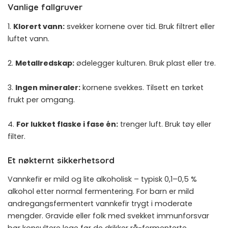
Vanlige fallgruver
1.
Klorert vann:
svekker kornene over tid. Bruk filtrert eller
luftet vann.
2.
Metallredskap:
ødelegger kulturen. Bruk plast eller tre.
3.
Ingen mineraler:
kornene svekkes. Tilsett en tørket
frukt per omgang.
4.
For lukket flaske i fase én:
trenger luft. Bruk tøy eller
filter.
Et nøkternt sikkerhetsord
Vannkefir er mild og lite alkoholisk – typisk 0,1–0,5 %
alkohol etter normal fermentering. For barn er mild
andregangsfermentert vannkefir trygt i moderate
mengder. Gravide eller folk med svekket immunforsvar