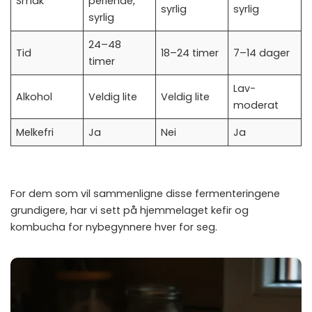
Smak
perlende,
syrlig
syrlig
syrlig
24–48
Tid
18–24 timer
7–14 dager
timer
Lav-
Alkohol
Veldig lite
Veldig lite
moderat
Melkefri
Ja
Nei
Ja
For dem som vil sammenligne disse fermenteringene
grundigere, har vi sett på
hjemmelaget kefir
og
kombucha for nybegynnere
hver for seg.