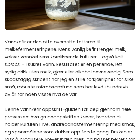
Vannkefir er den ofte oversette fetteren til
melkefermenteringene. Mens vanlig kefir trenger melk,
vokser vannkefirens kornliknende kulturer – også kalt
tibicos
– i sukret vann. Resultatet er en perlende, lett
syrlig drikk uten melk, gjær eller alkohol nevneverdig. Som
skogsfaglig skribent har jeg en stille forkjærlighet for slike
små, robuste mikrobsamfunn som har levd i hundrevis
av år før noen visste hva de var.
Denne vannkefir oppskrift-guiden tar deg gjennom hele
prosessen: hva grunnoppskriften krever, hvordan du
holder kulturen i live, andregangsfermentering med smak,
og spørsmålene som dukker opp første gang. Drikken er
rask å produsere, krever ingen melk, og passer perfekt for