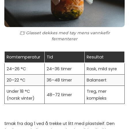
Glasset dekkes med tøy mens vannkefir
fermenterer
Romtemperatur
Tid
Resultat
24–26 °C
24–36 timer
Rask, mild syre
20–22 °C
36–48 timer
Balansert
Under 18 °C
Treg, mer
48–72 timer
(norsk vinter)
kompleks
Smak fra dag 1 ved å trekke ut litt med plastsleif. Den