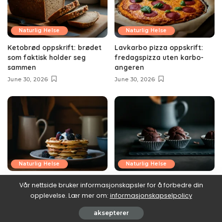
Naturlig Helse
Naturlig Helse
Ketobrød oppskrift: brødet
Lavkarbo pizza oppskrift:
som faktisk holder seg
fredagspizza uten karbo-
sammen
angeren
June 30, 2026
June 30, 2026
Naturlig Helse
Naturlig Helse
Lavkarbo vafler oppskrift:
Fettbomber keto oppskrift:
Vår nettside bruker informasjonskapsler for å forbedre din
norsk kos uten
den lille fettkulen med en
opplevelse. Lær mer om:
informasjonskapselpolicy
blodsukkerfallet
jobb å gjøre
aksepterer
June 30, 2026
June 30, 2026