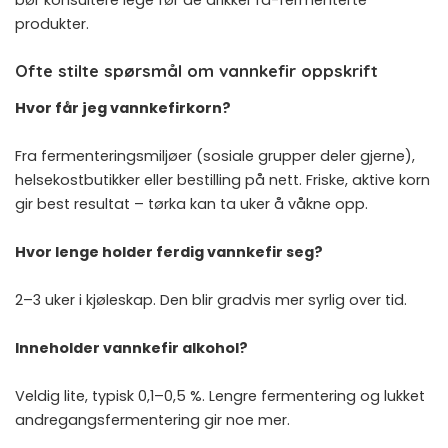
bør konsultere lege før de drikker rå-fermenterte
produkter.
Ofte stilte spørsmål om vannkefir oppskrift
Hvor får jeg vannkefirkorn?
Fra fermenteringsmiljøer (sosiale grupper deler gjerne),
helsekostbutikker eller bestilling på nett. Friske, aktive korn
gir best resultat – tørka kan ta uker å våkne opp.
Hvor lenge holder ferdig vannkefir seg?
2–3 uker i kjøleskap. Den blir gradvis mer syrlig over tid.
Inneholder vannkefir alkohol?
Veldig lite, typisk 0,1–0,5 %. Lengre fermentering og lukket
andregangsfermentering gir noe mer.