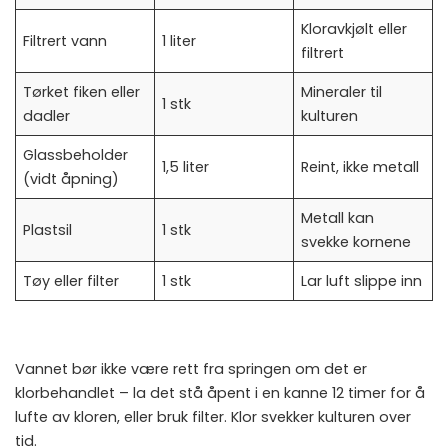
Kloravkjølt eller
Filtrert vann
1 liter
filtrert
Tørket fiken eller
Mineraler til
1 stk
dadler
kulturen
Glassbeholder
1,5 liter
Reint, ikke metall
(vidt åpning)
Metall kan
Plastsil
1 stk
svekke kornene
Tøy eller filter
1 stk
Lar luft slippe inn
Vannet bør ikke være rett fra springen om det er
klorbehandlet – la det stå åpent i en kanne 12 timer for å
lufte av kloren, eller bruk filter. Klor svekker kulturen over
tid.