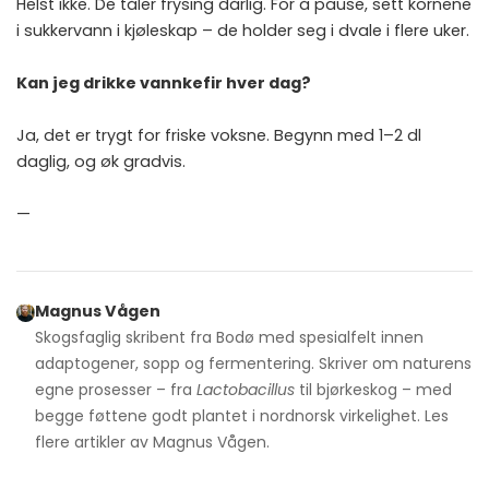
Helst ikke. De tåler frysing dårlig. For å pause, sett kornene
i sukkervann i kjøleskap – de holder seg i dvale i flere uker.
Kan jeg drikke vannkefir hver dag?
Ja, det er trygt for friske voksne. Begynn med 1–2 dl
daglig, og øk gradvis.
—
Magnus Vågen
Skogsfaglig skribent fra Bodø med spesialfelt innen
adaptogener, sopp og fermentering. Skriver om naturens
egne prosesser – fra
Lactobacillus
til bjørkeskog – med
begge føttene godt plantet i nordnorsk virkelighet. Les
flere artikler av
Magnus Vågen
.