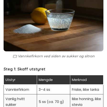
Vannkefirkorn ved siden av sukker og sitron
Steg 1: Skaff utstyret
Utstyr
Mengde
Merknad
Vannkefirkorn
3–4 ss
Friske, ikke tørka
Vanlig hvitt
Ikke honning, ikke
5 ss (ca. 70 g)
sukker
stevia