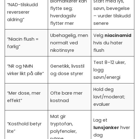
Biomarkører kan
Start med lys,
“NAD-tilskudd
flytte seg;
søvn, bevegelse
reverserer
hverdagsliv
– vurder tilskudd
aldring”
flytter mer
senere
Ubehagelig, men
Velg
niacinamid
“Niacin flush =
normalt ved
hvis du hater
farlig”
nikotinsyre
flush
Test 8–12 uker,
“NR og NMN
Genetikk, livsstil
logg
virker likt på alle”
og dose styrer
søvn/energi
Hold deg
“Mer dose, mer
Ofte bare mer
lavt/moderat;
effekt”
kostnad
evaluer
Mat gir
Lag et
“Kosthold betyr
tryptofan,
lunsjanker
hver
lite”
polyfenoler,
dag
rytme