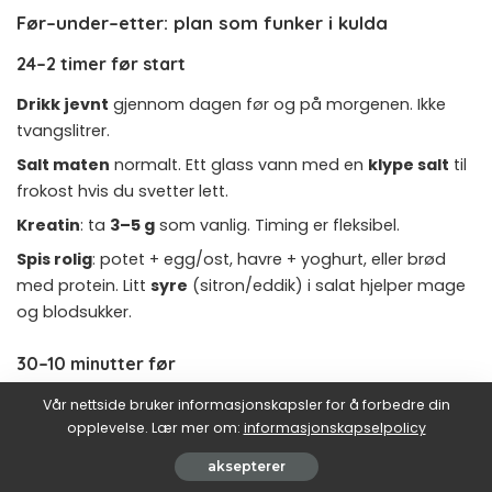
Før–under–etter: plan som funker i kulda
24–2 timer før start
Drikk jevnt
gjennom dagen før og på morgenen. Ikke
tvangslitrer.
Salt maten
normalt. Ett glass vann med en
klype salt
til
frokost hvis du svetter lett.
Kreatin
: ta
3–5 g
som vanlig. Timing er fleksibel.
Spis rolig
: potet + egg/ost, havre + yoghurt, eller brød
med protein. Litt
syre
(sitron/eddik) i salat hjelper mage
og blodsukker.
30–10 minutter før
Liten flaske (500–750 ml)
: ⅛–¼ ts salt (≈ 300–600 mg
Vår nettside bruker informasjonskapsler for å forbedre din
opplevelse. Lær mer om:
informasjonskapselpolicy
natrium) + skvett sitron + 1–2 teskjeer sukker/honning hvis
du går langt. Ta noen slurker.
aksepterer