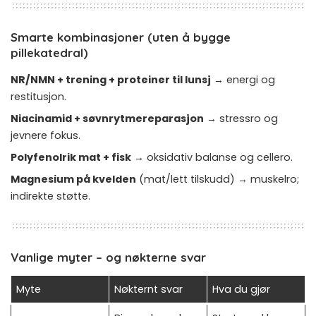
Smarte kombinasjoner (uten å bygge
pillekatedral)
NR/NMN + trening + proteiner til lunsj
→ energi og
restitusjon.
Niacinamid + søvnrytmereparasjon
→ stressro og
jevnere fokus.
Polyfenolrik mat + fisk
→ oksidativ balanse og cellero.
Magnesium på kvelden
(mat/lett tilskudd) → muskelro;
indirekte støtte.
Vanlige myter – og nøkterne svar
Myte
Nøkternt svar
Hva du gjør