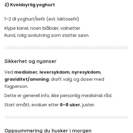
2) Kveldsyrlig yoghurt
1–2 dl yoghurt/kefir (evt. laktosefri)
Klype kanel, noen blåbær, valnøtter
Rund, rolig avslutning som støtter søvn.
Sikkerhet og nyanser
Ved
medisiner
,
leversykdom
,
nyresykdom
,
graviditet/amming
: drøft valg og doser med
fagperson.
Dette er generell info, ikke personlig medisinsk råd.
Start smått, evaluer etter
6–8 uker
, juster.
Oppsummering du husker i morgen