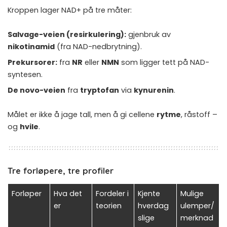
Kroppen lager NAD+ på tre måter:
Salvage-veien (resirkulering):
gjenbruk av
nikotinamid
(fra NAD-nedbrytning).
Prekursorer:
fra
NR
eller
NMN
som ligger tett på NAD-
syntesen.
De novo-veien
fra
tryptofan
via
kynurenin
.
Målet er ikke å jage tall, men å gi cellene
rytme
, råstoff –
og
hvile
.
Tre forløpere, tre profiler
Forløper
Hva det
Fordeler i
Kjente
Mulige
er
teorien
hverdag
ulemper/
slige
merknad