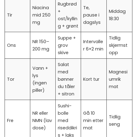
Rugbrød
Niacina
Te,
+
Middag
Tir
mid 250
pause i
ost/kyllin
18:30
mg
dagslys
g + grønt
Suppe +
Tidlig
NR 150–
Intervalle
Ons
grov
skjermst
200 mg
r 6×2 min
skive
opp
Salat
Vann +
med
Magnesi
lys
Tor
bønner
Kort tur
umrik
(ingen
du tåler
mat
piller)
+ sitron
Sushi-
NR eller
bolle
Gå 10
Tidlig
Fre
NMN (lav
med
min etter
seng
dose)
riseddikri
mat
s + laks