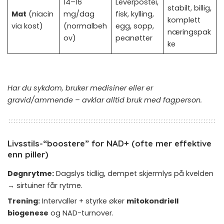
14–16
Leverpostei,
stabilt, billig,
Mat
(niacin
mg/dag
fisk, kylling,
komplett
via kost)
(normalbeh
egg, sopp,
næringspak
ov)
peanøtter
ke
Har du sykdom, bruker medisiner eller er
gravid/ammende – avklar alltid bruk med fagperson.
Livsstils-“boostere” for NAD+ (ofte mer effektive
enn piller)
Døgnrytme:
Dagslys tidlig, dempet skjermlys på kvelden
→ sirtuiner får rytme.
Trening:
Intervaller + styrke øker
mitokondriell
biogenese
og NAD-turnover.