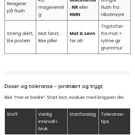
Reagerer
magevennli
,
NR
eller
flush fra
på flush
g
NMN
nikotinsyre
Tryptofan
Streng diett,
Mat først,
Mat & søvn
fra mat +
lite protein
ikke piller
før alt
rytme gir
grunnmur
Doser og toleranse – jordnært og trygt
Ikke “mer er bedre”. Start lavt, evaluer med kroppen din.
Stoff
Vanlig
Startforslag
Toleranse-
intervall i
tips
bruk