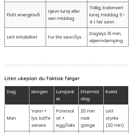
Tidlig, balansert
Ujevn lunsj eller
Flatt energinivå
lunsj; middag 3–
sen middag
4 t før søvn
Dagslys 10 min,
Lett irritabilitet
For lite søvn/lys
skjermdemping
Liten ukeplan du faktisk følger
Dag
Morgen
Lunsjank
Ettermid
Kveld
er
dag
Vann +
Potetsal
20 min
Lett
Man
lys; kaffe
at +
rask
styrke
senere
egg/laks
gange
(20 min)