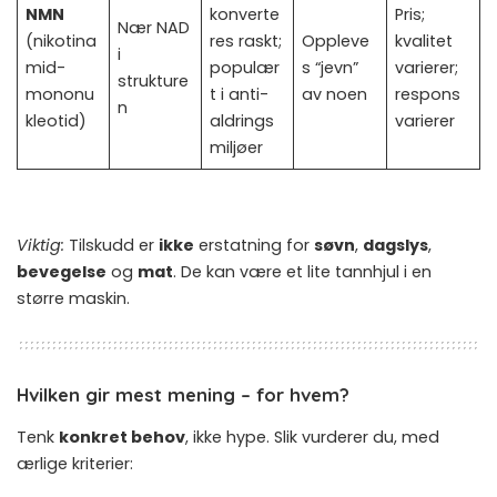
NMN
konverte
Pris;
Nær NAD
(nikotina
res raskt;
Oppleve
kvalitet
i
mid-
populær
s “jevn”
varierer;
strukture
mononu
t i anti-
av noen
respons
n
kleotid)
aldrings
varierer
miljøer
Viktig:
Tilskudd er
ikke
erstatning for
søvn
,
dagslys
,
bevegelse
og
mat
. De kan være et lite tannhjul i en
større maskin.
Hvilken gir mest mening – for hvem?
Tenk
konkret behov
, ikke hype. Slik vurderer du, med
ærlige kriterier: