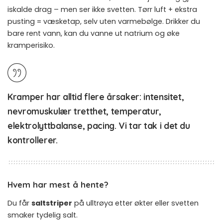
iskalde drag – men ser ikke svetten. Tørr luft + ekstra
pusting = væsketap, selv uten varmebølge. Drikker du
bare rent vann, kan du vanne ut natrium og øke
kramperisiko.
Kramper har alltid flere årsaker:
intensitet
,
nevromuskulær tretthet
,
temperatur
,
elektrolyttbalanse
,
pacing
. Vi tar tak i det du
kontrollerer.
Hvem har mest å hente?
Du får
saltstriper
på ulltrøya etter økter eller svetten
smaker tydelig salt.