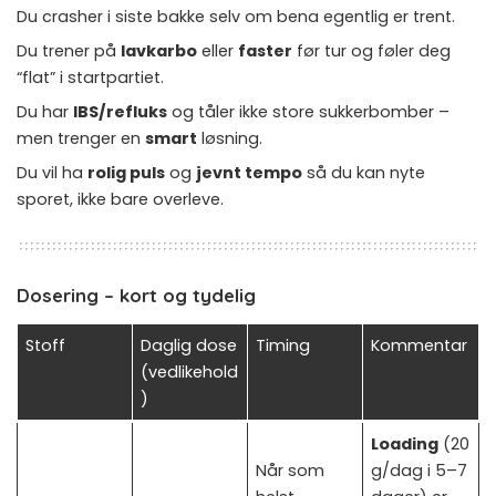
Du crasher i siste bakke selv om bena egentlig er trent.
Du trener på
lavkarbo
eller
faster
før tur og føler deg
“flat” i startpartiet.
Du har
IBS/refluks
og tåler ikke store sukkerbomber –
men trenger en
smart
løsning.
Du vil ha
rolig puls
og
jevnt tempo
så du kan nyte
sporet, ikke bare overleve.
Dosering – kort og tydelig
Stoff
Daglig dose
Timing
Kommentar
(vedlikehold
)
Loading
(20
Når som
g/dag i 5–7