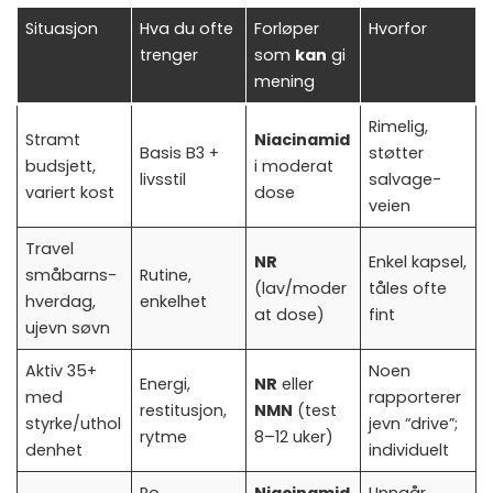
Situasjon
Hva du ofte
Forløper
Hvorfor
trenger
som
kan
gi
mening
Rimelig,
Stramt
Niacinamid
Basis B3 +
støtter
budsjett,
i moderat
livsstil
salvage-
variert kost
dose
veien
Travel
NR
Enkel kapsel,
småbarns-
Rutine,
(lav/moder
tåles ofte
hverdag,
enkelhet
at dose)
fint
ujevn søvn
Aktiv 35+
Noen
Energi,
NR
eller
med
rapporterer
restitusjon,
NMN
(test
styrke/uthol
jevn “drive”;
rytme
8–12 uker)
denhet
individuelt
Ro,
Niacinamid
Unngår