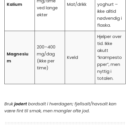
mg/time
Kalium
Mat/drikk
yoghurt –
ved lange
ikke alltid
økter
nødvendig i
flaska.
Hjelper over
tid. Ikke
200–400
akutt
Magnesiu
mg/dag
Kveld
“krampesto
m
(ikke per
pper”, men
time)
nyttig i
totalen.
Bruk
jodert
bordsalt i hverdagen; fjellsalt/havsalt kan
være fint til smak, men mangler ofte jod.