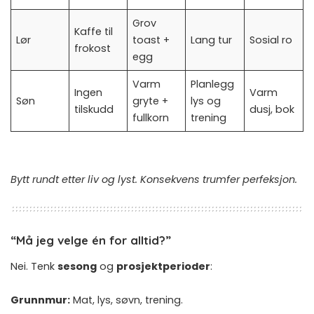
Grov
Kaffe til
Lør
toast +
Lang tur
Sosial ro
frokost
egg
Varm
Planlegg
Ingen
Varm
Søn
gryte +
lys og
tilskudd
dusj, bok
fullkorn
trening
Bytt rundt etter liv og lyst. Konsekvens trumfer perfeksjon.
“Må jeg velge én for alltid?”
Nei. Tenk
sesong
og
prosjektperioder
:
Grunnmur:
Mat, lys, søvn, trening.