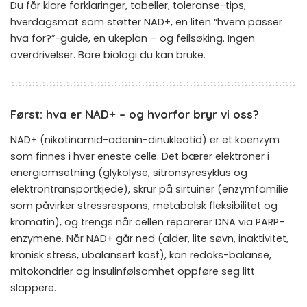
Du får klare forklaringer, tabeller, toleranse-tips,
hverdagsmat som støtter NAD+, en liten “hvem passer
hva for?”-guide, en ukeplan – og feilsøking. Ingen
overdrivelser. Bare biologi du kan bruke.
Først: hva er NAD+ – og hvorfor bryr vi oss?
NAD+ (nikotinamid-adenin-dinukleotid) er et koenzym
som finnes i hver eneste celle. Det bærer elektroner i
energiomsetning (glykolyse, sitronsyresyklus og
elektrontransportkjede), skrur på sirtuiner (enzymfamilie
som påvirker stressrespons, metabolsk fleksibilitet og
kromatin), og trengs når cellen reparerer DNA via PARP-
enzymene. Når NAD+ går ned (alder, lite søvn, inaktivitet,
kronisk stress, ubalansert kost), kan redoks-balanse,
mitokondrier og insulinfølsomhet oppføre seg litt
slappere.