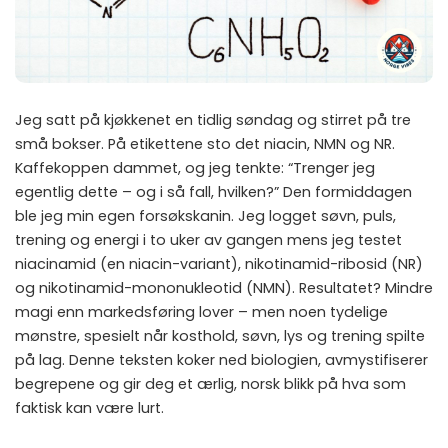
Jeg satt på kjøkkenet en tidlig søndag og stirret på tre
små bokser. På etikettene sto det niacin, NMN og NR.
Kaffekoppen dammet, og jeg tenkte: “Trenger jeg
egentlig dette – og i så fall, hvilken?” Den formiddagen
ble jeg min egen forsøkskanin. Jeg logget søvn, puls,
trening og energi i to uker av gangen mens jeg testet
niacinamid (en niacin-variant), nikotinamid-ribosid (NR)
og nikotinamid-mononukleotid (NMN). Resultatet? Mindre
magi enn markedsføring lover – men noen tydelige
mønstre, spesielt når kosthold, søvn, lys og trening spilte
på lag. Denne teksten koker ned biologien, avmystifiserer
begrepene og gir deg et ærlig, norsk blikk på hva som
faktisk kan være lurt.