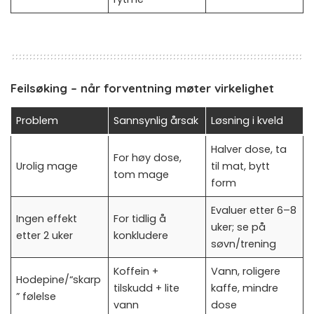
Feilsøking – når forventning møter virkelighet
Problem
Sannsynlig årsak
Løsning i kveld
Halver dose, ta
For høy dose,
Urolig mage
til mat, bytt
tom mage
form
Evaluer etter 6–8
Ingen effekt
For tidlig å
uker; se på
etter 2 uker
konkludere
søvn/trening
Koffein +
Vann, roligere
Hodepine/“skarp
tilskudd + lite
kaffe, mindre
” følelse
vann
dose