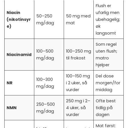
Flush er
Niacin
ufarlig men
50–250
50 mg med
(nikotinsyr
ubehagelig;
mg/dag
mat
e)
øk
langsomt
Som regel
100–500
100–250 mg
uten flush;
Niacinamid
mg/dag
til frokost
matro
hjelper
100–150 mg
Del dose
100–300
NR
i 2 uker, så
morgen/for
mg/dag
vurder
middag
250 mg i 2–
Ofte best
250–500
NMN
4 uker, så
tidlig på
mg/dag
vurder
dagen
Mat først: