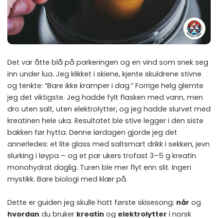
Det var åtte blå på parkeringen og en vind som snek seg
inn under lua. Jeg klikket i skiene, kjente skuldrene stivne
og tenkte: “Bare ikke kramper i dag.” Forrige helg glemte
jeg det viktigste. Jeg hadde fylt flasken med vann, men
dro uten salt, uten elektrolytter, og jeg hadde slurvet med
kreatinen hele uka. Resultatet ble stive legger i den siste
bakken før hytta. Denne lørdagen gjorde jeg det
annerledes: et lite glass med saltsmart drikk i sekken, jevn
slurking i løypa – og et par ukers trofast 3–5 g kreatin
monohydrat daglig. Turen ble mer flyt enn slit. Ingen
mystikk. Bare biologi med klær på.
Dette er guiden jeg skulle hatt første skisesong:
når
og
hvordan
du bruker
kreatin
og
elektrolytter
i norsk