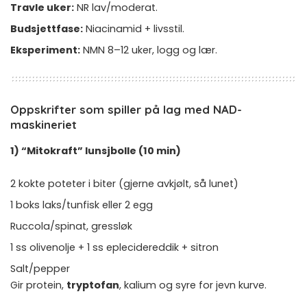
Travle uker:
NR lav/moderat.
Budsjettfase:
Niacinamid + livsstil.
Eksperiment:
NMN 8–12 uker, logg og lær.
Oppskrifter som spiller på lag med NAD-
maskineriet
1) “Mitokraft” lunsjbolle (10 min)
2 kokte poteter i biter (gjerne avkjølt, så lunet)
1 boks laks/tunfisk eller 2 egg
Ruccola/spinat, gressløk
1 ss olivenolje + 1 ss eplecidereddik + sitron
Salt/pepper
Gir protein,
tryptofan
, kalium og syre for jevn kurve.