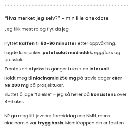
“Hva merket jeg selv?” – min lille anekdote
Jeg fikk mest ro og flyt da jeg:
Flyttet
kaffen
til
60–90 minutter
etter oppvåkning.
Lagde lunsjanker:
potetsalat med eddik
, egg/laks og
gressløk.
Trente kort
styrke
to ganger i uka + en
intervall
.
Holdt meg til
niacinamid 250 mg
på travle dager
eller
NR 200 mg
på prosjektuker.
Sluttet å jage “følelse” – jeg så heller på
konsistens
over
4–6 uker.
NR ga meg litt jevnere formiddag enn NMN, mens
niacinamid var
trygg basis
. Men: Kroppen din er fasiten.