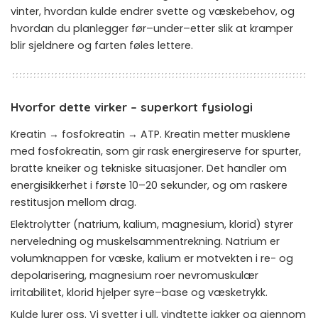
vinter, hvordan kulde endrer svette og væskebehov, og
hvordan du planlegger før–under–etter slik at kramper
blir sjeldnere og farten føles lettere.
Hvorfor dette virker – superkort fysiologi
Kreatin → fosfokreatin → ATP. Kreatin metter musklene
med fosfokreatin, som gir rask energireserve for spurter,
bratte kneiker og tekniske situasjoner. Det handler om
energisikkerhet i første 10–20 sekunder, og om raskere
restitusjon mellom drag.
Elektrolytter (natrium, kalium, magnesium, klorid) styrer
nerveledning og muskelsammentrekning. Natrium er
volumknappen for væske, kalium er motvekten i re- og
depolarisering, magnesium roer nevromuskulær
irritabilitet, klorid hjelper syre–base og væsketrykk.
Kulde lurer oss. Vi svetter i ull, vindtette jakker og gjennom