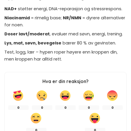
NAD+
støtter energi, DNA-reparasjon og stressrespons.
Niacinamid
= rimelig base;
NR/NMN
= dyrere alternativer
for noen.
Doser lavt/moderat
, evaluer med søvn, energi, trening.
Lys, mat, søvn, bevegelse
bærer 80 % av gevinsten.
Test, logg, lær – hypen roper høyere enn kroppen din,
men kroppen har alltid rett.
Hva er din reaksjon?
0
0
0
0
0
0
0