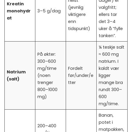
helst
dager) er
Kreatin
(jevnlig
valgfritt;
monohydr
3–5 g/dag
viktigere
ellers tar
at
enn
det 3–4
tidspunkt)
uker å “fylle
tanken”.
¼ teskje salt
På økter:
≈ 600 mg
300–600
natrium. I
mg/time
Fordelt
kaldt vær
Natrium
(noen
før/under/e
ligger
(salt)
trenger
tter
mange bra
800–1000
rundt 300–
mg)
600
mg/time.
Banan,
potet i
200–400
matpakken,