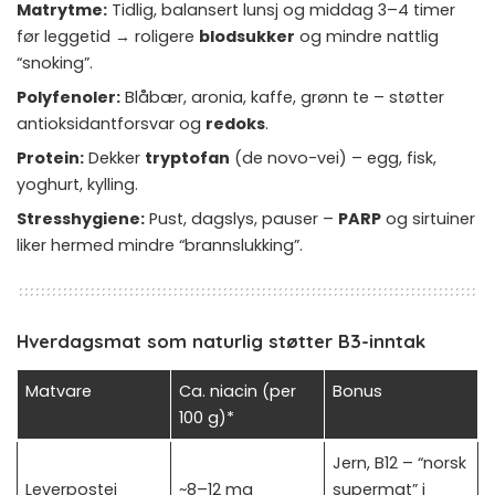
Matrytme:
Tidlig, balansert lunsj og middag 3–4 timer
før leggetid → roligere
blodsukker
og mindre nattlig
“snoking”.
Polyfenoler:
Blåbær, aronia, kaffe, grønn te – støtter
antioksidantforsvar og
redoks
.
Protein:
Dekker
tryptofan
(de novo-vei) – egg, fisk,
yoghurt, kylling.
Stresshygiene:
Pust, dagslys, pauser –
PARP
og sirtuiner
liker hermed mindre “brannslukking”.
Hverdagsmat som naturlig støtter B3-inntak
Matvare
Ca. niacin (per
Bonus
100 g)*
Jern, B12 – “norsk
Leverpostei
~8–12 mg
supermat” i