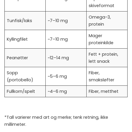
skiveformat
Omega-3,
Tunfisk/laks
~7–10 mg
protein
Mager
Kyllingfilet
~7–10 mg
proteinkilde
Fett + protein,
Peanøtter
~12–14 mg
lett snack
Sopp
Fiber,
~5–6 mg
(portobello)
smaksløfter
Fullkorn/spelt
~4–6 mg
Fiber, metthet
*Tall varierer med art og merke; tenk retning, ikke
millimeter.