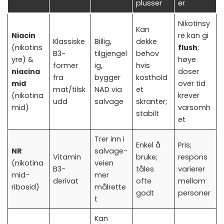
plusser
er
Nikotinsy
Kan
Niacin
re kan gi
Klassiske
Billig,
dekke
(nikotins
flush
;
B3-
tilgjengel
behov
yre) &
høye
former
ig,
hvis
niacina
doser
fra
bygger
kosthold
mid
over tid
mat/tilsk
NAD via
et
(nikotina
krever
udd
salvage
skranter;
mid)
varsomh
stabilt
et
Trer inn i
Enkel å
Pris;
NR
salvage-
Vitamin
bruke;
respons
(nikotina
veien
B3-
tåles
varierer
mid-
mer
derivat
ofte
mellom
ribosid)
målrette
godt
personer
t
Kan