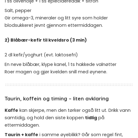
1 ss olivenolje + 1 ss eplecidereddik + sitron
Salt, pepper
Gir omega-3, mineraler og litt syre som holder
blodsukkeret jevnt gjennom ettermiddagen.
2) Blåbær-kefir til kveldsro (3 min)
2 dl kefir/yoghurt (evt. laktosefri)
En neve blåbær, klype kanel, 1 ts hakkede valnøtter
Roer magen og gjør kvelden snill med øynene.
Taurin, koffein og timing – liten avklaring
Kaffe
kan skjerpe, men den tørker også litt ut. Drikk vann
samtidig, og hold den siste koppen
tidlig
på
ettermiddagen.
Taurin + kaffe
i samme øyeblikk? Går som regel fint,