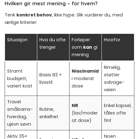
Hvilken gir mest mening – for hvem?
Tenk
konkret behov
, ikke hype. Slik vurderer du, med
ærlige kriterier:
Situasjon
Hva du ofte
Forløper
Hvorfor
trenger
som
kan
gi
mening
Rimelig,
Stramt
Niacinamid
Basis B3 +
støtter
budsjett,
i moderat
livsstil
salvage-
variert kost
dose
veien
Travel
NR
Enkel kapsel,
småbarns-
Rutine,
(lav/moder
tåles ofte
hverdag,
enkelhet
at dose)
fint
ujevn søvn
Aktiv 35+
Noen