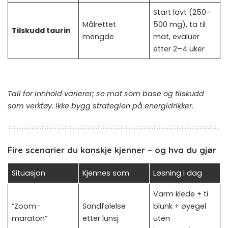
Start lavt (250–
Målrettet
500 mg), ta til
Tilskudd taurin
mengde
mat, evaluer
etter 2–4 uker
Tall for innhold varierer; se mat som base og tilskudd
som verktøy. Ikke bygg strategien på energidrikker.
Fire scenarier du kanskje kjenner – og hva du gjør
Situasjon
Kjennes som
Løsning i dag
Varm klede + ti
“Zoom-
Sandfølelse
blunk + øyegel
maraton”
etter lunsj
uten