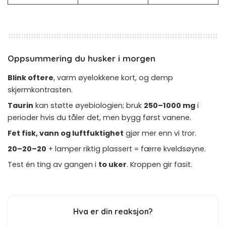
Oppsummering du husker i morgen
Blink oftere
, varm øyelokkene kort, og demp
skjermkontrasten.
Taurin
kan støtte øyebiologien; bruk
250–1000 mg
i
perioder hvis du tåler det, men bygg først vanene.
Fet fisk, vann og luftfuktighet
gjør mer enn vi tror.
20–20–20
+ lamper riktig plassert = færre kveldsøyne.
Test én ting av gangen i
to uker
. Kroppen gir fasit.
Hva er din reaksjon?