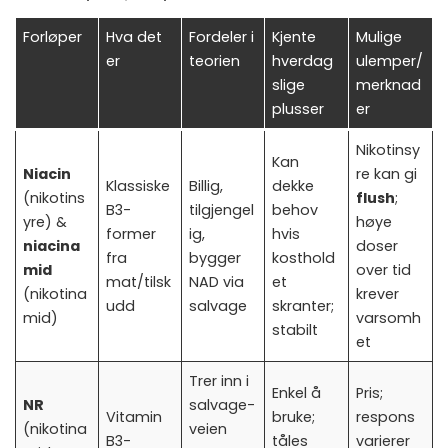
Forløper
Hva det
Fordeler i
Kjente
Mulige
er
teorien
hverdag
ulemper/
slige
merknad
plusser
er
Nikotinsy
Kan
Niacin
re kan gi
Klassiske
Billig,
dekke
(nikotins
flush
;
B3-
tilgjengel
behov
yre) &
høye
former
ig,
hvis
niacina
doser
fra
bygger
kosthold
mid
over tid
mat/tilsk
NAD via
et
(nikotina
krever
udd
salvage
skranter;
mid)
varsomh
stabilt
et
Trer inn i
Enkel å
Pris;
NR
salvage-
Vitamin
bruke;
respons
(nikotina
veien
B3-
tåles
varierer