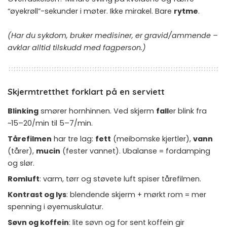
“øyekrøll”-sekunder i møter. Ikke mirakel. Bare
rytme
.
(Har du sykdom, bruker medisiner, er gravid/ammende –
avklar alltid tilskudd med fagperson.)
Skjermtretthet forklart på en serviett
Blinking
smører hornhinnen. Ved skjerm
fall
er blink fra
~15–20/min til 5–7/min.
Tårefilmen
har tre lag:
fett
(meibomske kjertler),
vann
(tårer),
mucin
(fester vannet). Ubalanse = fordamping
og slør.
Romluft
: varm, tørr og støvete luft spiser tårefilmen.
Kontrast og lys
: blendende skjerm + mørkt rom = mer
spenning i øyemuskulatur.
Søvn og koffein
: lite søvn og for sent koffein gir