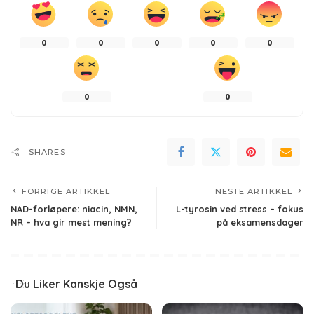
0
0
0
0
0
0
0
SHARES
FORRIGE ARTIKKEL
NESTE ARTIKKEL
NAD-forløpere: niacin, NMN,
L-tyrosin ved stress – fokus
NR – hva gir mest mening?
på eksamensdager
Du Liker Kanskje Også