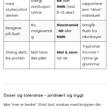
Energi,
NR
eller
med
rapporterer
restitusjon,
NMN
(test
styrke/uthol
jevn “drive”;
rytme
8–12 uker)
denhet
individuelt
Ro,
Niacinamid
Unngår
Reagerer
magevennli
,
NR
eller
flush fra
på flush
g
NMN
nikotinsyre
Tryptofan
Streng diett,
Mat først,
Mat & søvn
fra mat +
lite protein
ikke piller
før alt
rytme gir
grunnmur
Doser og toleranse – jordnært og trygt
Ikke “mer er bedre”. Start lavt, evaluer med kroppen din.