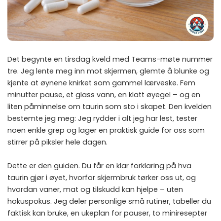
Det begynte en tirsdag kveld med Teams-møte nummer
tre. Jeg lente meg inn mot skjermen, glemte å blunke og
kjente at øynene knirket som gammel lærveske. Fem
minutter pause, et glass vann, en klatt øyegel – og en
liten påminnelse om taurin som sto i skapet. Den kvelden
bestemte jeg meg: Jeg rydder i alt jeg har lest, tester
noen enkle grep og lager en praktisk guide for oss som
stirrer på piksler hele dagen.
Dette er den guiden. Du får en klar forklaring på hva
taurin gjør i øyet, hvorfor skjermbruk tørker oss ut, og
hvordan vaner, mat og tilskudd kan hjelpe – uten
hokuspokus. Jeg deler personlige små rutiner, tabeller du
faktisk kan bruke, en ukeplan for pauser, to miniresepter