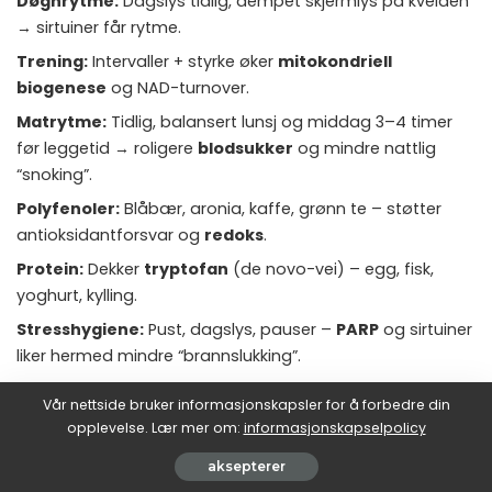
Døgnrytme:
Dagslys tidlig, dempet skjermlys på kvelden
→ sirtuiner får rytme.
Trening:
Intervaller + styrke øker
mitokondriell
biogenese
og NAD-turnover.
Matrytme:
Tidlig, balansert lunsj og middag 3–4 timer
før leggetid → roligere
blodsukker
og mindre nattlig
“snoking”.
Polyfenoler:
Blåbær, aronia, kaffe, grønn te – støtter
antioksidantforsvar og
redoks
.
Protein:
Dekker
tryptofan
(de novo-vei) – egg, fisk,
yoghurt, kylling.
Stresshygiene:
Pust, dagslys, pauser –
PARP
og sirtuiner
liker hermed mindre “brannslukking”.
Vår nettside bruker informasjonskapsler for å forbedre din
opplevelse. Lær mer om:
informasjonskapselpolicy
Hverdagsmat som naturlig støtter B3-inntak
aksepterer