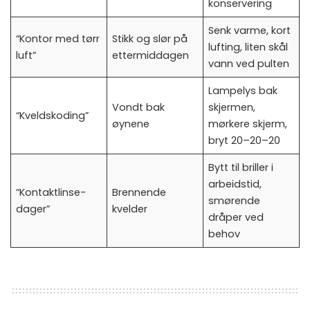
konservering
Senk varme, kort
“Kontor med tørr
Stikk og slør på
lufting, liten skål
luft”
ettermiddagen
vann ved pulten
Lampelys bak
Vondt bak
skjermen,
“Kveldskoding”
øynene
mørkere skjerm,
bryt 20–20–20
Bytt til briller i
arbeidstid,
“Kontaktlinse-
Brennende
smørende
dager”
kvelder
dråper ved
behov