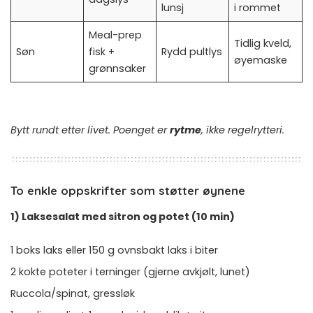
lunsj
i rommet
Meal-prep
Tidlig kveld,
Søn
fisk +
Rydd pultlys
øyemaske
grønnsaker
Bytt rundt etter livet. Poenget er
rytme
, ikke regelrytteri.
To enkle oppskrifter som støtter øynene
1) Laksesalat med sitron og potet (10 min)
1 boks laks eller 150 g ovnsbakt laks i biter
2 kokte poteter i terninger (gjerne avkjølt, lunet)
Ruccola/spinat, gressløk