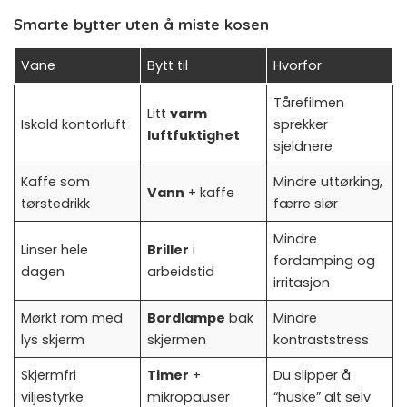
Smarte bytter uten å miste kosen
Vane
Bytt til
Hvorfor
Tårefilmen
Litt
varm
Iskald kontorluft
sprekker
luftfuktighet
sjeldnere
Kaffe som
Mindre uttørking,
Vann
+ kaffe
tørstedrikk
færre slør
Mindre
Linser hele
Briller
i
fordamping og
dagen
arbeidstid
irritasjon
Mørkt rom med
Bordlampe
bak
Mindre
lys skjerm
skjermen
kontraststress
Skjermfri
Timer
+
Du slipper å
viljestyrke
mikropauser
“huske” alt selv