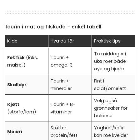
Taurin i mat og tilskudd – enkel tabell
Kilde
Hva du får
Praktisk tips
To middager i
Fet fisk
(laks,
Taurin +
uka roer både
makrell)
omega-3
øye og hjerte
Taurin +
Fint i
Skalldyr
mineraler
salat/omelett
Velg også
Kjøtt
Taurin + B-
grønnsaker for
(storfe/lam)
vitaminer
balanse
Støtter
Yoghurt/kefir
Meieri
protein/fett
kan roe kvelder