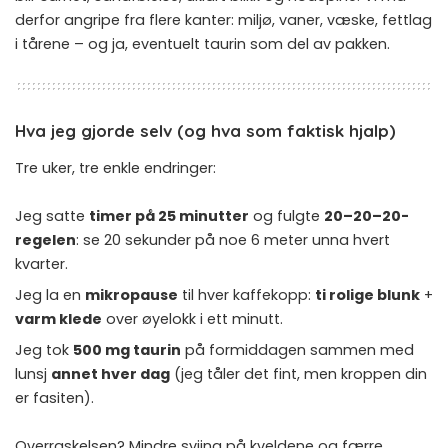
derfor angripe fra flere kanter: miljø, vaner, væske, fettlag
i tårene – og ja, eventuelt taurin som del av pakken.
Hva jeg gjorde selv (og hva som faktisk hjalp)
Tre uker, tre enkle endringer:
Jeg satte
timer på 25 minutter
og fulgte
20–20–20-
regelen
: se 20 sekunder på noe 6 meter unna hvert
kvarter.
Jeg la en
mikropause
til hver kaffekopp:
ti rolige blunk
+
varm klede
over øyelokk i ett minutt.
Jeg tok
500 mg taurin
på formiddagen sammen med
lunsj
annet hver dag
(jeg tåler det fint, men kroppen din
er fasiten).
Overraskelsen? Mindre sviing på kveldene og færre