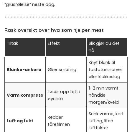
“grusfølelse” neste dag.
Rask oversikt over hva som hjelper mest
Tiltak
Effekt
Slik gjør du det
nå
Knyt blunk til
Blunke-ankere
Øker smøring
tastatursnarvei
eller klokkeslag
1–2 min varmt
Løser opp fett i
Varm kompress
håndkle
øyelokk
morgen/kveld
Senk varme, kort
Redder
Luft og fukt
lufting, liten
tårefilmen
luftfukter