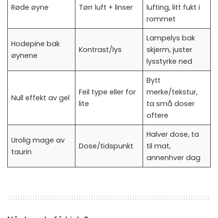
Røde øyne
Tørr luft + linser
lufting, litt fukt i
rommet
Lampelys bak
Hodepine bak
Kontrast/lys
skjerm, juster
øynene
lysstyrke ned
Bytt
Feil type eller for
merke/tekstur,
Null effekt av gel
lite
ta små doser
oftere
Halver dose, ta
Urolig mage av
Dose/tidspunkt
til mat,
taurin
annenhver dag