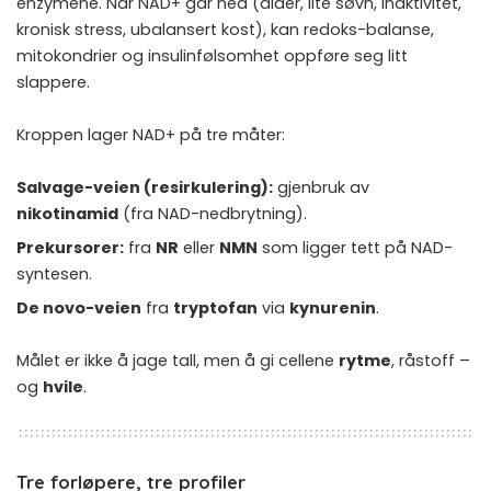
enzymene. Når NAD+ går ned (alder, lite søvn, inaktivitet,
kronisk stress, ubalansert kost), kan redoks-balanse,
mitokondrier og insulinfølsomhet oppføre seg litt
slappere.
Kroppen lager NAD+ på tre måter:
Salvage-veien (resirkulering):
gjenbruk av
nikotinamid
(fra NAD-nedbrytning).
Prekursorer:
fra
NR
eller
NMN
som ligger tett på NAD-
syntesen.
De novo-veien
fra
tryptofan
via
kynurenin
.
Målet er ikke å jage tall, men å gi cellene
rytme
, råstoff –
og
hvile
.
Tre forløpere, tre profiler