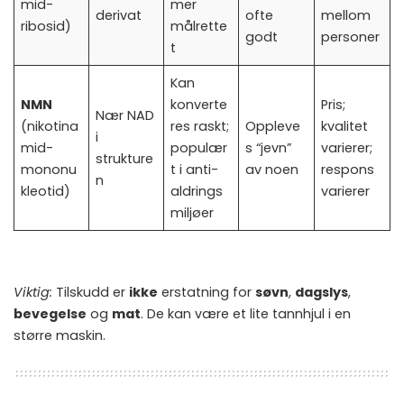
mid-
mer
derivat
ofte
mellom
ribosid)
målrette
godt
personer
t
Kan
NMN
konverte
Pris;
Nær NAD
(nikotina
res raskt;
Oppleve
kvalitet
i
mid-
populær
s “jevn”
varierer;
strukture
mononu
t i anti-
av noen
respons
n
kleotid)
aldrings
varierer
miljøer
Viktig:
Tilskudd er
ikke
erstatning for
søvn
,
dagslys
,
bevegelse
og
mat
. De kan være et lite tannhjul i en
større maskin.