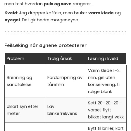
men test hvordan
puls og søvn
reagerer.
Kveld
: Jeg dropper koffein, men bruker
varm klede
og
øyegel
. Det gir bedre morgenøyne.
Feilsøking når øynene protesterer
Problem
Trolig årsak
Løsning i kveld
Varm klede 1–2
Brenning og
Fordampning av
min, gel uten
sandfølelse
tårefilm
konservering, ti
rolige blunk
Sett 20–20–20-
Uklart syn etter
Lav
varsel, flytt
møter
blinkefrekvens
blikket langt vekk
Bytt til briller, kort