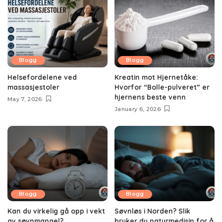
Blogg
Blogg
Helsefordelene ved
Kreatin mot Hjernetåke:
massasjestoler
Hvorfor “Bolle-pulveret” er
hjernens beste venn
May 7, 2026
January 6, 2026
Blogg
Blogg
Kan du virkelig gå opp i vekt
Søvnløs i Norden? Slik
av søvnmangel?
bruker du naturmedisin for å