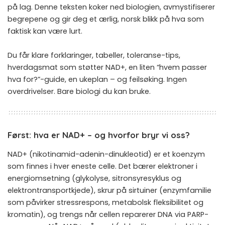
på lag. Denne teksten koker ned biologien, avmystifiserer
begrepene og gir deg et ærlig, norsk blikk på hva som
faktisk kan være lurt.
Du får klare forklaringer, tabeller, toleranse-tips,
hverdagsmat som støtter NAD+, en liten “hvem passer
hva for?”-guide, en ukeplan – og feilsøking. Ingen
overdrivelser. Bare biologi du kan bruke.
Først: hva er NAD+ – og hvorfor bryr vi oss?
NAD+ (nikotinamid-adenin-dinukleotid) er et koenzym
som finnes i hver eneste celle. Det bærer elektroner i
energiomsetning (glykolyse, sitronsyresyklus og
elektrontransportkjede), skrur på sirtuiner (enzymfamilie
som påvirker stressrespons, metabolsk fleksibilitet og
kromatin), og trengs når cellen reparerer DNA via PARP-