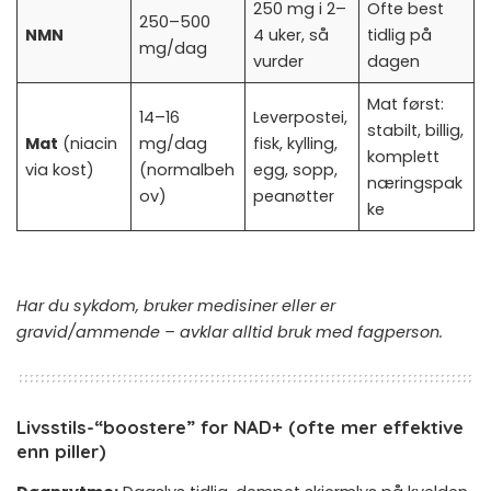
250 mg i 2–
Ofte best
250–500
NMN
4 uker, så
tidlig på
mg/dag
vurder
dagen
Mat først:
14–16
Leverpostei,
stabilt, billig,
Mat
(niacin
mg/dag
fisk, kylling,
komplett
via kost)
(normalbeh
egg, sopp,
næringspak
ov)
peanøtter
ke
Har du sykdom, bruker medisiner eller er
gravid/ammende – avklar alltid bruk med fagperson.
Livsstils-“boostere” for NAD+ (ofte mer effektive
enn piller)