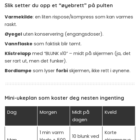
Slik setter du opp et “øyebrett” på pulten
Varmekilde
: en liten rispose/kompress som kan varmes
raskt.
Øyegel
uten konservering (engangsdoser).
Vannflaske
som faktisk blir tømt.
Klistrelapp
med “BLUNK x10” – midt på skjermen (ja, det
ser rart ut, men det funker).
Bordlampe
som lyser
forbi
skjermen, ikke rett i øynene.
Mini-ukeplan som koster deg nesten ingenting
Dag
Morgen
Midt på
Kveld
dagen
1 min varm
Korte
10 blunk ved
Man
klede + 500
skjermpaus