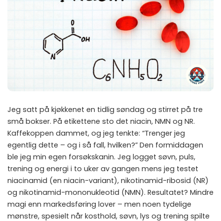
Jeg satt på kjøkkenet en tidlig søndag og stirret på tre
små bokser. På etikettene sto det niacin, NMN og NR.
Kaffekoppen dammet, og jeg tenkte: “Trenger jeg
egentlig dette – og i så fall, hvilken?” Den formiddagen
ble jeg min egen forsøkskanin. Jeg logget søvn, puls,
trening og energi i to uker av gangen mens jeg testet
niacinamid (en niacin-variant), nikotinamid-ribosid (NR)
og nikotinamid-mononukleotid (NMN). Resultatet? Mindre
magi enn markedsføring lover – men noen tydelige
mønstre, spesielt når kosthold, søvn, lys og trening spilte