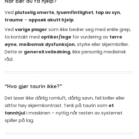
Når bør du få hjelp?
Ved
plutselig smerte
,
lysømfintlighet
,
tap av syn
,
traume
–
oppsøk akutt hjelp
.
Ved
varige plager
som ikke bedrer seg med enkle grep,
ta kontakt med
optiker/lege
for vurdering av
tørre
øyne
,
meibomsk dysfunksjon
, styrke eller skjermbriller.
Dette er
generell veiledning
, ikke personlig medisinsk
råd.
“Hva gjør taurin
ikke
?”
Det løser ikke dårlig romluft, dårlig søvn, feil briller eller
altfor høy skjermkontrast. Tenk på taurin som
et
tannhjul
i maskinen – nyttig når resten av systemet
spiller på lag.