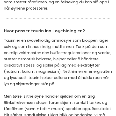
som støtter tårefilmen, og en feilsøking du kan slå opp i
når øynene protesterer.
Hvor passer taurin inn i øyebiologien?
Taurin er en svovelholdig aminosyre som kroppen lager
selv og som finnes rikelig i netthinnen. Tenk på den som
en rolig vaktmester: den buffer-regulerer ioner og væske,
støtter osmotisk balanse, hjelper celler å håndtere
oksidativt stress, og spiller på lag med elektrolytter
(natrium, kalium, magnesium). Netthinnen er energisulten
og lysutsatt; taurin hjelper cellene med å holde roen når
lys og skjermdager står på.
Men tørre, slitne øyne handler sjelden om én ting.
Blinkefrekvensen stuper foran skjerm, romluft tørker, og
tårefilmen (vann + fett + mucin) sprekker opp. Resultatet
blir sårhet, sandfølelse, uklart blikk og hodepine. Vi må