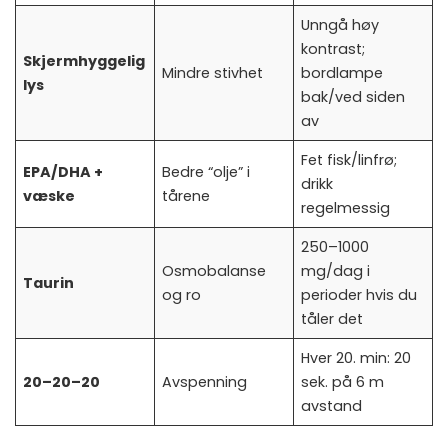
Unngå høy
kontrast;
Skjermhyggelig
Mindre stivhet
bordlampe
lys
bak/ved siden
av
Fet fisk/linfrø;
EPA/DHA +
Bedre “olje” i
drikk
væske
tårene
regelmessig
250–1000
Osmobalanse
mg/dag i
Taurin
og ro
perioder hvis du
tåler det
Hver 20. min: 20
20–20–20
Avspenning
sek. på 6 m
avstand