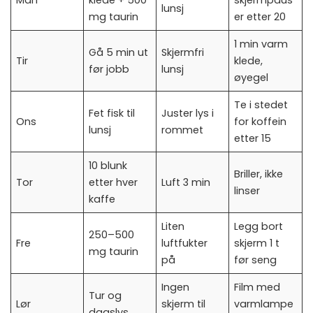
lunsj
mg taurin
er etter 20
1 min varm
Gå 5 min ut
Skjermfri
Tir
klede,
før jobb
lunsj
øyegel
Te i stedet
Fet fisk til
Juster lys i
Ons
for koffein
lunsj
rommet
etter 15
10 blunk
Briller, ikke
Tor
etter hver
Luft 3 min
linser
kaffe
Liten
Legg bort
250–500
Fre
luftfukter
skjerm 1 t
mg taurin
på
før seng
Ingen
Film med
Tur og
Lør
skjerm til
varmlampe
dagslys