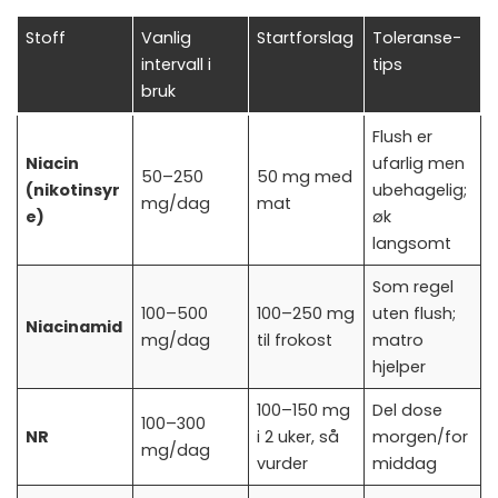
Stoff
Vanlig
Startforslag
Toleranse-
intervall i
tips
bruk
Flush er
Niacin
ufarlig men
50–250
50 mg med
(nikotinsyr
ubehagelig;
mg/dag
mat
e)
øk
langsomt
Som regel
100–500
100–250 mg
uten flush;
Niacinamid
mg/dag
til frokost
matro
hjelper
100–150 mg
Del dose
100–300
NR
i 2 uker, så
morgen/for
mg/dag
vurder
middag