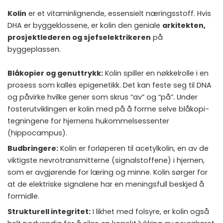
Kolin
er et vitaminlignende, essensielt næringsstoff. Hvis
DHA er byggeklossene, er kolin den geniale
arkitekten,
prosjektlederen og sjefselektrikeren
på
byggeplassen.
Blåkopier og genuttrykk:
Kolin spiller en nøkkelrolle i en
prosess som kalles epigenetikk. Det kan feste seg til DNA
og påvirke hvilke gener som skrus “av” og “på”. Under
fosterutviklingen er kolin med på å forme selve blåkopi-
tegningene for hjernens hukommelsessenter
(hippocampus).
Budbringere:
Kolin er forløperen til acetylkolin, en av de
viktigste nevrotransmitterne (signalstoffene) i hjernen,
som er avgjørende for læring og minne. Kolin sørger for
at de elektriske signalene har en meningsfull beskjed å
formidle.
Strukturell integritet:
I likhet med folsyre, er kolin også