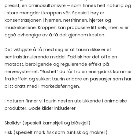
presist, en aminosulfonsyre – som finnes helt naturlig og
i store mengder i kroppen vår. Spesielt høy er
konsentrasjonen i hjernen, netthinnen, hjertet og
muskelcellene. Kroppen kan produsere litt selv, men vi er
også avhengige av å få det gjennom kosten.
Det viktigste å få med seg er at taurin
ikke
er et
sentralstimulerende middel. Faktisk har det ofte en
motsatt, beroligende og regulerende effekt på
nervesystemet. “Rushet” du får fra en energidrikk kommer
fra koffein og sukker; taurin er bare en passasjer som har
blitt dratt med i markedsføringen.
I naturen finner vi taurin nesten utelukkende i animalske
produkter. Gode kilder inkluderer:
Skalldyr (spesielt kamskjell og blåskjell)
Fisk (spesielt mørk fisk som tunfisk og makrell)