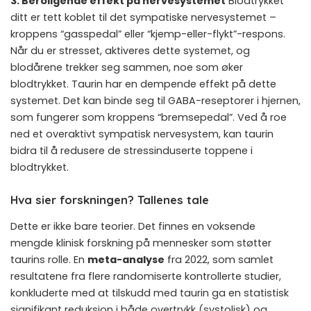
3. Beroligende effekt på nervesystemet
Blodtrykket
ditt er tett koblet til det sympatiske nervesystemet –
kroppens “gasspedal” eller “kjemp-eller-flykt”-respons.
Når du er stresset, aktiveres dette systemet, og
blodårene trekker seg sammen, noe som øker
blodtrykket. Taurin har en dempende effekt på dette
systemet. Det kan binde seg til GABA-reseptorer i hjernen,
som fungerer som kroppens “bremsepedal”. Ved å roe
ned et overaktivt sympatisk nervesystem, kan taurin
bidra til å redusere de stressinduserte toppene i
blodtrykket.
Hva sier forskningen? Tallenes tale
Dette er ikke bare teorier. Det finnes en voksende
mengde klinisk forskning på mennesker som støtter
taurins rolle. En
meta-analyse
fra 2022, som samlet
resultatene fra flere randomiserte kontrollerte studier,
konkluderte med at tilskudd med taurin ga en statistisk
signifikant reduksjon i både overtrykk (systolisk) og