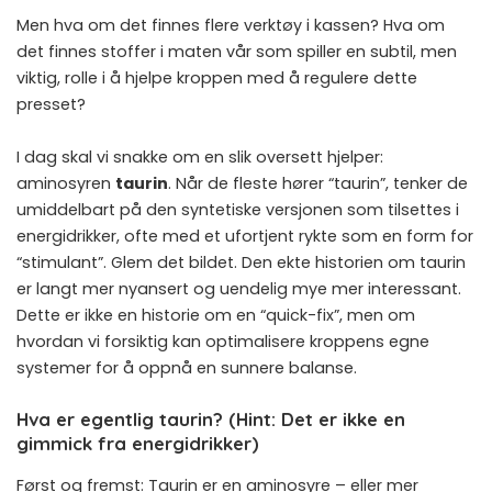
Men hva om det finnes flere verktøy i kassen? Hva om
det finnes stoffer i maten vår som spiller en subtil, men
viktig, rolle i å hjelpe kroppen med å regulere dette
presset?
I dag skal vi snakke om en slik oversett hjelper:
aminosyren
taurin
. Når de fleste hører “taurin”, tenker de
umiddelbart på den syntetiske versjonen som tilsettes i
energidrikker, ofte med et ufortjent rykte som en form for
“stimulant”. Glem det bildet. Den ekte historien om taurin
er langt mer nyansert og uendelig mye mer interessant.
Dette er ikke en historie om en “quick-fix”, men om
hvordan vi forsiktig kan optimalisere kroppens egne
systemer for å oppnå en sunnere balanse.
Hva er egentlig taurin? (Hint: Det er ikke en
gimmick fra energidrikker)
Først og fremst: Taurin er en aminosyre – eller mer