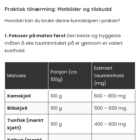
Praktisk tilnærming: Matkilder og tilskudd
Hvordan kan du bruke denne kunnskapen i praksis?
1. Fokuser på maten først
Den beste og tryggeste
måten å øke taurininntaket på er gjennom et variert
kosthold.
Estimert
Porsjon (ca.
Matvare
taurininnhold
100g)
(mg)
Kamskjell
100 g
600 – 800 mg
Blåskjell
100 g
500 – 650 mg
Tunfisk (mørkt
100 g
400 – 600 mg
kjøtt)
Kalkun (mørkt