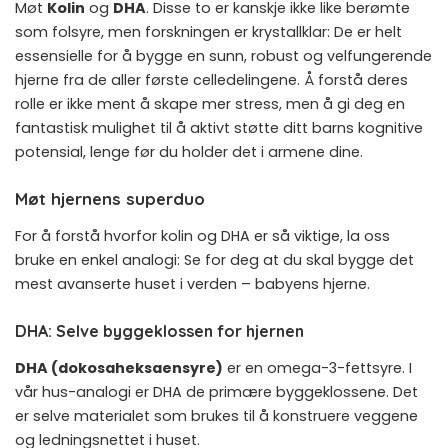
Møt
Kolin
og
DHA
. Disse to er kanskje ikke like berømte
som folsyre, men forskningen er krystallklar: De er helt
essensielle for å bygge en sunn, robust og velfungerende
hjerne fra de aller første celledelingene. Å forstå deres
rolle er ikke ment å skape mer stress, men å gi deg en
fantastisk mulighet til å aktivt støtte ditt barns kognitive
potensial, lenge før du holder det i armene dine.
Møt hjernens superduo
For å forstå hvorfor kolin og DHA er så viktige, la oss
bruke en enkel analogi: Se for deg at du skal bygge det
mest avanserte huset i verden – babyens hjerne.
DHA: Selve byggeklossen for hjernen
DHA (dokosaheksaensyre)
er en omega-3-fettsyre. I
vår hus-analogi er DHA de primære byggeklossene. Det
er selve materialet som brukes til å konstruere veggene
og ledningsnettet i huset.