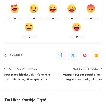
0
0
0
0
0
0
0
SHARES
FORRIGE ARTIKKEL
NESTE ARTIKKEL
Taurin og blodtrykk – forsiktig
Vitamin K2 og tannhelse –
optimalisering, ikke quick-fix
myte eller mulig støtte?
Du Liker Kanskje Også