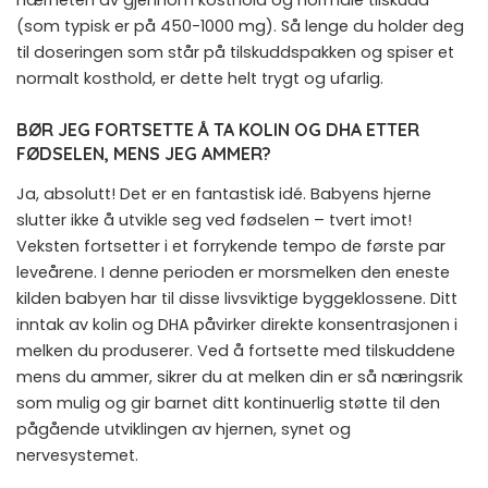
(som typisk er på 450-1000 mg). Så lenge du holder deg
til doseringen som står på tilskuddspakken og spiser et
normalt kosthold, er dette helt trygt og ufarlig.
BØR JEG FORTSETTE Å TA KOLIN OG DHA ETTER
FØDSELEN, MENS JEG AMMER?
Ja, absolutt! Det er en fantastisk idé. Babyens hjerne
slutter ikke å utvikle seg ved fødselen – tvert imot!
Veksten fortsetter i et forrykende tempo de første par
leveårene. I denne perioden er morsmelken den eneste
kilden babyen har til disse livsviktige byggeklossene. Ditt
inntak av kolin og DHA påvirker direkte konsentrasjonen i
melken du produserer. Ved å fortsette med tilskuddene
mens du ammer, sikrer du at melken din er så næringsrik
som mulig og gir barnet ditt kontinuerlig støtte til den
pågående utviklingen av hjernen, synet og
nervesystemet.