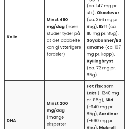
(ca. 147 mg pr.
stk),
Okselever
Minst 450
(ca. 356 mg pr.
mg/dag
(noen
85g),
Biff
(ca.
studier tyder på
110 mg pr. 85g),
Kolin
at det dobbelte
Soyabønner/Ed
kan gi ytterligere
amame
(ca. 107
fordeler)
mg pr. kopp),
Kyllingbryst
(ca. 72 mg pr.
85g)
Fet fisk
som
Laks
(~1240 mg
pr. 85g),
Sild
Minst 200
(~940 mg pr.
mg/dag
85g),
Sardiner
(mange
DHA
(~560 mg pr.
eksperter
85g),
Makrell
.