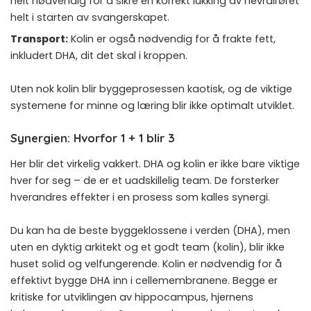
helt nødvendig for å sikre en korrekt lukking av nevralrøret
helt i starten av svangerskapet.
Transport:
Kolin er også nødvendig for å frakte fett,
inkludert DHA, dit det skal i kroppen.
Uten nok kolin blir byggeprosessen kaotisk, og de viktige
systemene for minne og læring blir ikke optimalt utviklet.
Synergien: Hvorfor 1 + 1 blir 3
Her blir det virkelig vakkert. DHA og kolin er ikke bare viktige
hver for seg – de er et uadskillelig team. De forsterker
hverandres effekter i en prosess som kalles synergi.
Du kan ha de beste byggeklossene i verden (DHA), men
uten en dyktig arkitekt og et godt team (kolin), blir ikke
huset solid og velfungerende. Kolin er nødvendig for å
effektivt bygge DHA inn i cellemembranene. Begge er
kritiske for utviklingen av hippocampus, hjernens