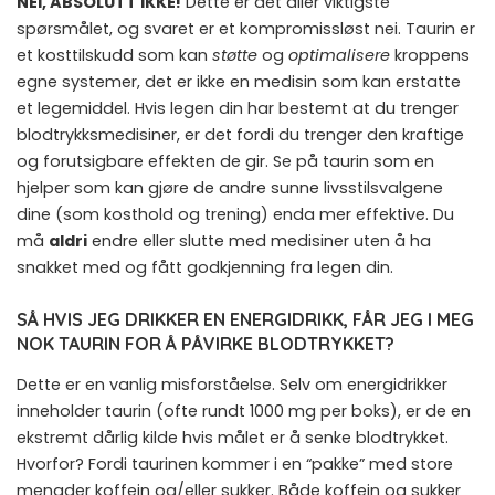
NEI, ABSOLUTT IKKE!
Dette er det aller viktigste
spørsmålet, og svaret er et kompromissløst nei. Taurin er
et kosttilskudd som kan
støtte
og
optimalisere
kroppens
egne systemer, det er ikke en medisin som kan erstatte
et legemiddel. Hvis legen din har bestemt at du trenger
blodtrykksmedisiner, er det fordi du trenger den kraftige
og forutsigbare effekten de gir. Se på taurin som en
hjelper som kan gjøre de andre sunne livsstilsvalgene
dine (som kosthold og trening) enda mer effektive. Du
må
aldri
endre eller slutte med medisiner uten å ha
snakket med og fått godkjenning fra legen din.
SÅ HVIS JEG DRIKKER EN ENERGIDRIKK, FÅR JEG I MEG
NOK TAURIN FOR Å PÅVIRKE BLODTRYKKET?
Dette er en vanlig misforståelse. Selv om energidrikker
inneholder taurin (ofte rundt 1000 mg per boks), er de en
ekstremt dårlig kilde hvis målet er å senke blodtrykket.
Hvorfor? Fordi taurinen kommer i en “pakke” med store
mengder koffein og/eller sukker. Både koffein og sukker