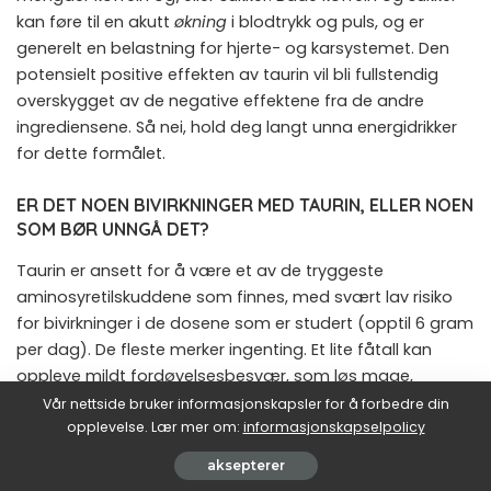
kan føre til en akutt
økning
i blodtrykk og puls, og er
generelt en belastning for hjerte- og karsystemet. Den
potensielt positive effekten av taurin vil bli fullstendig
overskygget av de negative effektene fra de andre
ingrediensene. Så nei, hold deg langt unna energidrikker
for dette formålet.
ER DET NOEN BIVIRKNINGER MED TAURIN, ELLER NOEN
SOM BØR UNNGÅ DET?
Taurin er ansett for å være et av de tryggeste
aminosyretilskuddene som finnes, med svært lav risiko
for bivirkninger i de dosene som er studert (opptil 6 gram
per dag). De fleste merker ingenting. Et lite fåtall kan
oppleve mildt fordøyelsesbesvær, som løs mage,
spesielt ved høyere doser. Som en generell regel bør
Vår nettside bruker informasjonskapsler for å forbedre din
personer med eksisterende nyresykdom være forsiktige
opplevelse. Lær mer om:
informasjonskapselpolicy
med alle typer aminosyretilskudd, da det er nyrene som
aksepterer
har jobben med å filtrere overskuddet. Gravide og