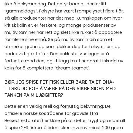
ikke å bekymre deg. Det betyr bare at den er litt
“gammeldags”. Folsyre har vært i rampelyset i flere tiår,
så alle produsenter har det med. Kunnskapen om hvor
kritisk kolin er, er ferskere, og mange produsenter av
multivitaminer har rett og slett ikke rukket å oppdatere
formlene sine ennå. Se på multivitamin din som et
utmerket grunnlag som dekker deg for folsyre, jern og
andre viktige stoffer. Den enkleste løsningen er å
fortsette med den, og i tillegg ta et separat tilskudd av
kolin for å komplettere “dream teamet”.
BØR JEG SPISE FET FISK ELLER BARE TA ET DHA-
TILSKUDD FOR Å VÆRE PÅ DEN SIKRE SIDEN MED
TANKEN PÅ MILJØGIFTER?
Dette er en veldig reell og fornuftig bekymring. De
offisielle norske kostrådene for gravide (fra
Helsedirektoratet) er klare på at det er trygt og anbefalt
å spise 2-3 fiskemåltider i uken, hvorav minst 200 gram