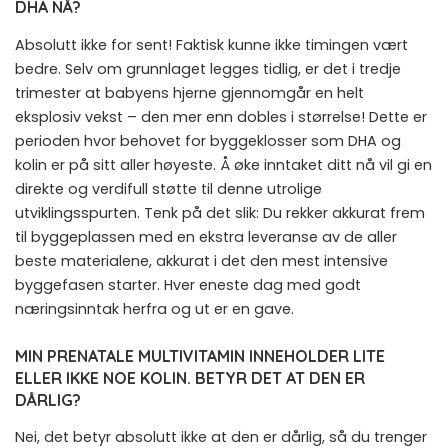
DHA NÅ?
Absolutt ikke for sent! Faktisk kunne ikke timingen vært
bedre. Selv om grunnlaget legges tidlig, er det i tredje
trimester at babyens hjerne gjennomgår en helt
eksplosiv vekst – den mer enn dobles i størrelse! Dette er
perioden hvor behovet for byggeklosser som DHA og
kolin er på sitt aller høyeste. Å øke inntaket ditt nå vil gi en
direkte og verdifull støtte til denne utrolige
utviklingsspurten. Tenk på det slik: Du rekker akkurat frem
til byggeplassen med en ekstra leveranse av de aller
beste materialene, akkurat i det den mest intensive
byggefasen starter. Hver eneste dag med godt
næringsinntak herfra og ut er en gave.
MIN PRENATALE MULTIVITAMIN INNEHOLDER LITE
ELLER IKKE NOE KOLIN. BETYR DET AT DEN ER
DÅRLIG?
Nei, det betyr absolutt ikke at den er dårlig, så du trenger