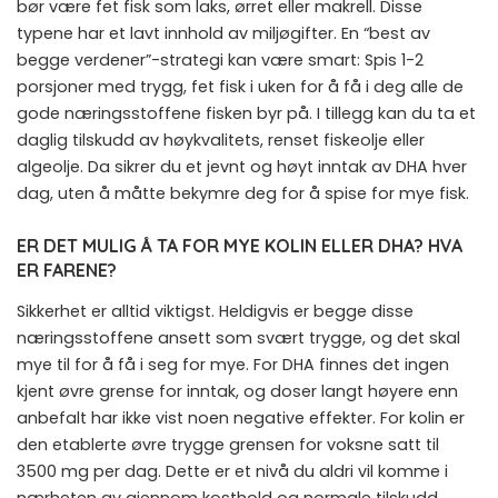
bør være fet fisk som laks, ørret eller makrell. Disse
typene har et lavt innhold av miljøgifter. En “best av
begge verdener”-strategi kan være smart: Spis 1-2
porsjoner med trygg, fet fisk i uken for å få i deg alle de
gode næringsstoffene fisken byr på. I tillegg kan du ta et
daglig tilskudd av høykvalitets, renset fiskeolje eller
algeolje. Da sikrer du et jevnt og høyt inntak av DHA hver
dag, uten å måtte bekymre deg for å spise for mye fisk.
ER DET MULIG Å TA FOR MYE KOLIN ELLER DHA? HVA
ER FARENE?
Sikkerhet er alltid viktigst. Heldigvis er begge disse
næringsstoffene ansett som svært trygge, og det skal
mye til for å få i seg for mye. For DHA finnes det ingen
kjent øvre grense for inntak, og doser langt høyere enn
anbefalt har ikke vist noen negative effekter. For kolin er
den etablerte øvre trygge grensen for voksne satt til
3500 mg per dag. Dette er et nivå du aldri vil komme i
nærheten av gjennom kosthold og normale tilskudd