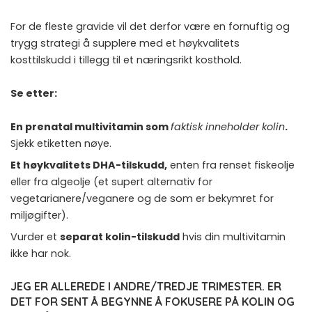
For de fleste gravide vil det derfor være en fornuftig og
trygg strategi å supplere med et høykvalitets
kosttilskudd i tillegg til et næringsrikt kosthold.
Se etter:
En prenatal multivitamin som
faktisk inneholder kolin
.
Sjekk etiketten nøye.
Et høykvalitets DHA-tilskudd,
enten fra renset fiskeolje
eller fra algeolje (et supert alternativ for
vegetarianere/veganere og de som er bekymret for
miljøgifter).
Vurder et
separat kolin-tilskudd
hvis din multivitamin
ikke har nok.
JEG ER ALLEREDE I ANDRE/TREDJE TRIMESTER. ER
DET FOR SENT Å BEGYNNE Å FOKUSERE PÅ KOLIN OG