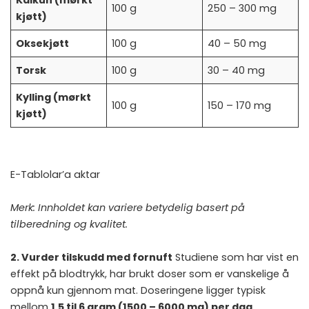
100 g
250 – 300 mg
kjøtt)
Oksekjøtt
100 g
40 – 50 mg
Torsk
100 g
30 – 40 mg
Kylling (mørkt
100 g
150 – 170 mg
kjøtt)
E-Tablolar’a aktar
Merk: Innholdet kan variere betydelig basert på
tilberedning og kvalitet.
2. Vurder tilskudd med fornuft
Studiene som har vist en
effekt på blodtrykk, har brukt doser som er vanskelige å
oppnå kun gjennom mat. Doseringene ligger typisk
mellom
1.5 til 6 gram (1500 – 6000 mg) per dag
.