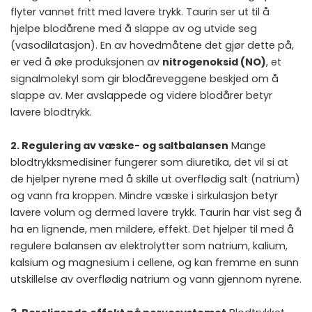
flyter vannet fritt med lavere trykk. Taurin ser ut til å
hjelpe blodårene med å slappe av og utvide seg
(vasodilatasjon). En av hovedmåtene det gjør dette på,
er ved å øke produksjonen av
nitrogenoksid (NO)
, et
signalmolekyl som gir blodåreveggene beskjed om å
slappe av. Mer avslappede og videre blodårer betyr
lavere blodtrykk.
2. Regulering av væske- og saltbalansen
Mange
blodtrykksmedisiner fungerer som diuretika, det vil si at
de hjelper nyrene med å skille ut overflødig salt (natrium)
og vann fra kroppen. Mindre væske i sirkulasjon betyr
lavere volum og dermed lavere trykk. Taurin har vist seg å
ha en lignende, men mildere, effekt. Det hjelper til med å
regulere balansen av elektrolytter som natrium, kalium,
kalsium og magnesium i cellene, og kan fremme en sunn
utskillelse av overflødig natrium og vann gjennom nyrene.