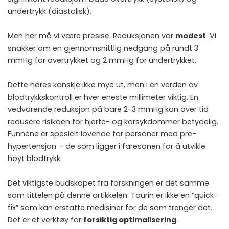
undertrykk (diastolisk).
Men her må vi være presise. Reduksjonen var
modest
. Vi
snakker om en gjennomsnittlig nedgang på rundt 3
mmHg for overtrykket og 2 mmHg for undertrykket.
Dette høres kanskje ikke mye ut, men i en verden av
blodtrykkskontroll er hver eneste millimeter viktig. En
vedvarende reduksjon på bare 2-3 mmHg kan over tid
redusere risikoen for hjerte- og karsykdommer betydelig.
Funnene er spesielt lovende for personer med pre-
hypertensjon – de som ligger i faresonen for å utvikle
høyt blodtrykk.
Det viktigste budskapet fra forskningen er det samme
som tittelen på denne artikkelen: Taurin er ikke en “quick-
fix” som kan erstatte medisiner for de som trenger det.
Det er et verktøy for
forsiktig optimalisering
.