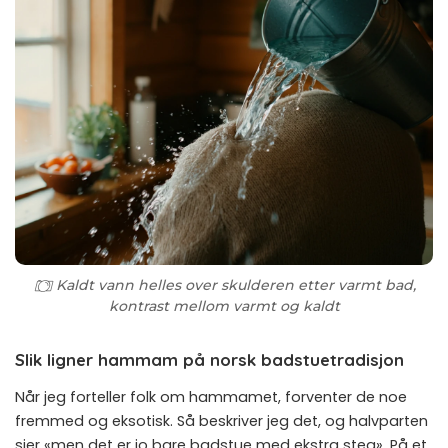
Kaldt vann helles over skulderen etter varmt bad,
kontrast mellom varmt og kaldt
Slik ligner hammam på norsk badstuetradisjon
Når jeg forteller folk om hammamet, forventer de noe
fremmed og eksotisk. Så beskriver jeg det, og halvparten
sier «men det er jo bare badstue med ekstra steg». På et