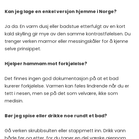
Kan jeg lage en enkel versjon hjemme i Norge?
Ja da. En varm dusj eller badstue etterfulgt av en kort
kald skylling gir mye av den samme kontrastfølelsen. Du
trenger verken marmor eller messingskåler for å kjenne
selve prinsippet.
Hjelper hammam mot forkjølelse?
Det finnes ingen god dokumentasjon på at et bad
kurerer forkjølelse. Varmen kan føles lindrende når du er
tett i nesen, men se på det som velvære, ikke som
medisin.
Bør jeg spise eller drikke noe rundt et bad?
Gå verken skrubbsulten eller stappmett inn. Drikk vann
både før og etter, for du taper en del væske gjennom