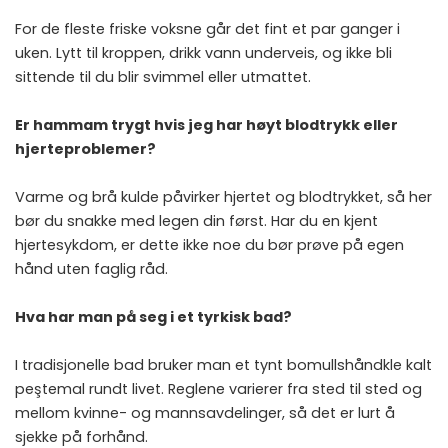
For de fleste friske voksne går det fint et par ganger i
uken. Lytt til kroppen, drikk vann underveis, og ikke bli
sittende til du blir svimmel eller utmattet.
Er hammam trygt hvis jeg har høyt blodtrykk eller
hjerteproblemer?
Varme og brå kulde påvirker hjertet og blodtrykket, så her
bør du snakke med legen din først. Har du en kjent
hjertesykdom, er dette ikke noe du bør prøve på egen
hånd uten faglig råd.
Hva har man på seg i et tyrkisk bad?
I tradisjonelle bad bruker man et tynt bomullshåndkle kalt
peştemal rundt livet. Reglene varierer fra sted til sted og
mellom kvinne- og mannsavdelinger, så det er lurt å
sjekke på forhånd.