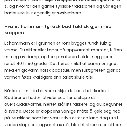
si, og hvorfor den gamle tyrkiske tradisjonen og vår egen
badstuekultur egentlig er søskenbarn.
Hva et hammam tyrkisk bad faktisk gjør med
kroppen
Et hammam er i grunnen et rom bygget rundt fuktig
varme. Du sitter eller ligger på oppvarmet marmor, luften
er tung av damp, og temperaturen holder seg gjerne
rundt 40 til 50 grader. Det høres mildt ut sammenlignet
med en glovarm norsk badstue, men fuktigheten gjør at
varmen føles kraftigere enn tallet skulle tilsi.
Når kroppen din blir varm, skjer det noe helt konkret.
Blodårene i huden utvider seg for å slippe ut
overskuddsvarme, hjertet slår litt raskere, og du begynner
å svette. Dette er kroppens vanlige måte å kjøle seg ned
på. Musklene som har vært stive etter en lang dag ute i
vinden slapper langsomt av når blodet strømmer lettere