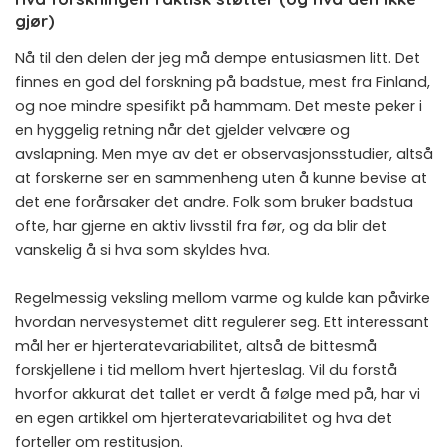
gjør)
Nå til den delen der jeg må dempe entusiasmen litt. Det
finnes en god del forskning på badstue, mest fra Finland,
og noe mindre spesifikt på hammam. Det meste peker i
en hyggelig retning når det gjelder velvære og
avslapning. Men mye av det er observasjonsstudier, altså
at forskerne ser en sammenheng uten å kunne bevise at
det ene forårsaker det andre. Folk som bruker badstua
ofte, har gjerne en aktiv livsstil fra før, og da blir det
vanskelig å si hva som skyldes hva.
Regelmessig veksling mellom varme og kulde kan påvirke
hvordan nervesystemet ditt regulerer seg. Ett interessant
mål her er hjerteratevariabilitet, altså de bittesmå
forskjellene i tid mellom hvert hjerteslag. Vil du forstå
hvorfor akkurat det tallet er verdt å følge med på, har vi
en egen artikkel om
hjerteratevariabilitet og hva det
forteller om restitusjon
.