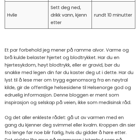
Sett deg ned,
Hvile
drikk vann, kjenn
rundt 10 minutter
etter
Et par forbehold jeg mener på ramme alvor. Varme og
brå kulde belaster hjertet og blodtrykket. Har du en
hjertesykdom, høyt blodtrykk, eller er gravid, bør du
snakke med legen din før du kaster deg ut i dette. Har du
lyst til å lese mer om trygg egenomsorg fra en nøytral
kilde, gir
de offentlige helsesidene til Helsenorge
god og
edruelig informasjon. Denne bloggen er ment som
inspirasjon og selskap på veien, ikke som medisinsk råd.
Og det aller enkleste rådet: gå ut av varmen med en
gang du kjenner deg svimmel eller kvalm. Kroppen din sier
fra lenge før noe blir farlig, hvis du gidder å høre etter.
Det gjelder like mye på marmoren i Istanbul som på