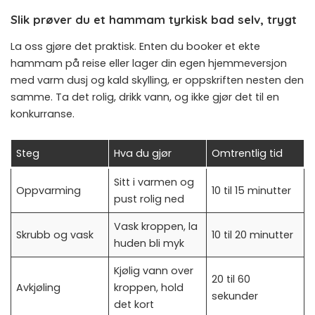
Slik prøver du et hammam tyrkisk bad selv, trygt
La oss gjøre det praktisk. Enten du booker et ekte
hammam på reise eller lager din egen hjemmeversjon
med varm dusj og kald skylling, er oppskriften nesten den
samme. Ta det rolig, drikk vann, og ikke gjør det til en
konkurranse.
Steg
Hva du gjør
Omtrentlig tid
Sitt i varmen og
Oppvarming
10 til 15 minutter
pust rolig ned
Vask kroppen, la
Skrubb og vask
10 til 20 minutter
huden bli myk
Kjølig vann over
20 til 60
Avkjøling
kroppen, hold
sekunder
det kort