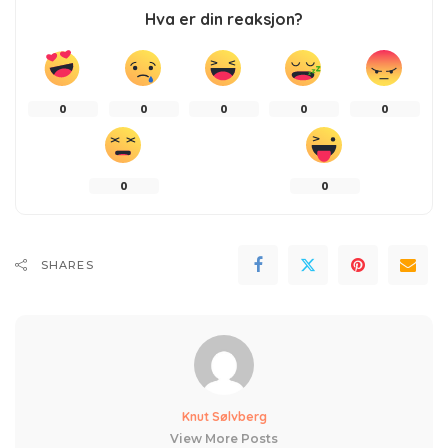
Hva er din reaksjon?
0
0
0
0
0
0
0
SHARES
Knut Sølvberg
View More Posts