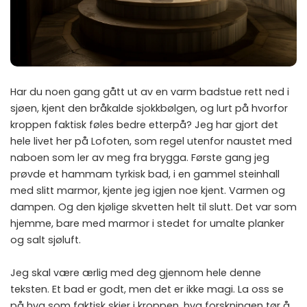
Har du noen gang gått ut av en varm badstue rett ned i
sjøen, kjent den bråkalde sjokkbølgen, og lurt på hvorfor
kroppen faktisk føles bedre etterpå? Jeg har gjort det
hele livet her på Lofoten, som regel utenfor naustet med
naboen som ler av meg fra brygga. Første gang jeg
prøvde et hammam tyrkisk bad, i en gammel steinhall
med slitt marmor, kjente jeg igjen noe kjent. Varmen og
dampen. Og den kjølige skvetten helt til slutt. Det var som
hjemme, bare med marmor i stedet for umalte planker
og salt sjøluft.
Jeg skal være ærlig med deg gjennom hele denne
teksten. Et bad er godt, men det er ikke magi. La oss se
på hva som faktisk skjer i kroppen, hva forskningen tør å