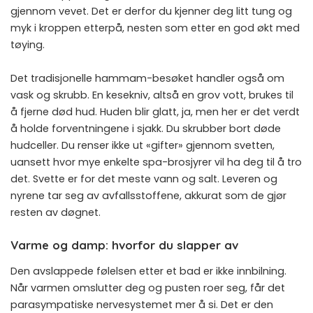
gjennom vevet. Det er derfor du kjenner deg litt tung og
myk i kroppen etterpå, nesten som etter en god økt med
tøying.
Det tradisjonelle hammam-besøket handler også om
vask og skrubb. En kesekniv, altså en grov vott, brukes til
å fjerne død hud. Huden blir glatt, ja, men her er det verdt
å holde forventningene i sjakk. Du skrubber bort døde
hudceller. Du renser ikke ut «gifter» gjennom svetten,
uansett hvor mye enkelte spa-brosjyrer vil ha deg til å tro
det. Svette er for det meste vann og salt. Leveren og
nyrene tar seg av avfallsstoffene, akkurat som de gjør
resten av døgnet.
Varme og damp: hvorfor du slapper av
Den avslappede følelsen etter et bad er ikke innbilning.
Når varmen omslutter deg og pusten roer seg, får det
parasympatiske nervesystemet mer å si. Det er den