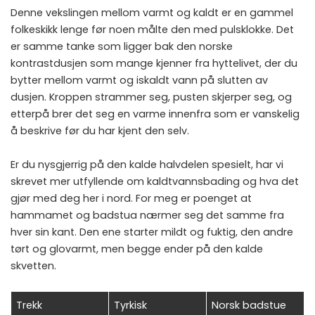
Denne vekslingen mellom varmt og kaldt er en gammel
folkeskikk lenge før noen målte den med pulsklokke. Det
er samme tanke som ligger bak den norske
kontrastdusjen som mange kjenner fra hyttelivet
, der du
bytter mellom varmt og iskaldt vann på slutten av
dusjen. Kroppen strammer seg, pusten skjerper seg, og
etterpå brer det seg en varme innenfra som er vanskelig
å beskrive før du har kjent den selv.
Er du nysgjerrig på den kalde halvdelen spesielt, har vi
skrevet mer utfyllende om
kaldtvannsbading og hva det
gjør med deg her i nord
. For meg er poenget at
hammamet og badstua nærmer seg det samme fra
hver sin kant. Den ene starter mildt og fuktig, den andre
tørt og glovarmt, men begge ender på den kalde
skvetten.
Trekk
Tyrkisk
Norsk badstue