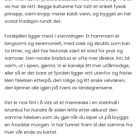
vis har de rett. Begge kulturene har tatt et enkelt fysisk
prinsipp, varm kropp møter kaldt vann, og bygget en hel
sosial tradisjon rundt det.
Forskjellen ligger mest i stemningen. Et hammam er
langsomt og seremonielt, med vask og skrubb som kan
ta timer, og det har historisk vært et sted for prat og
samvær. Den norske badstua er ofte mer direkte. Inn, bli
varm, ut i sjøen, gjenta. Vi er kanskje litt mer utålmodige,
eller så er det bare at fjorden ligger rett utenfor og frister.
Men følelsen etterpå, den rolige og litt ørske velværen,
den kjenner alle igjen på tvers av landegrensene.
Det er noe fint i å vite at et menneske i en steinhall i
Istanbul for hundre år siden lette etter akkurat den
samme følelsen som du gjør når du løper ut på brygga
en frostklar morgen. Vi har funnet fram til det samme fra
hver vår ende av kartet.