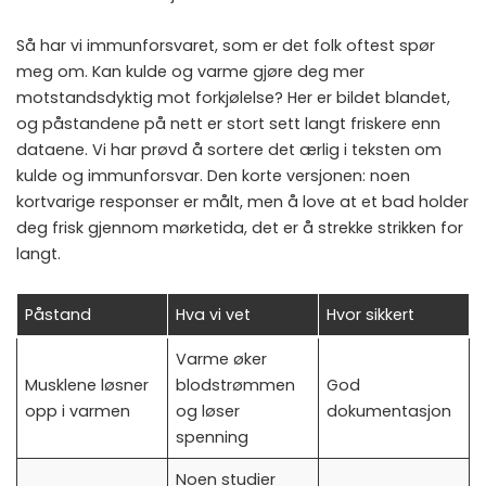
Så har vi immunforsvaret, som er det folk oftest spør
meg om. Kan kulde og varme gjøre deg mer
motstandsdyktig mot forkjølelse? Her er bildet blandet,
og påstandene på nett er stort sett langt friskere enn
dataene. Vi har prøvd å sortere det ærlig i teksten om
kulde og immunforsvar
. Den korte versjonen: noen
kortvarige responser er målt, men å love at et bad holder
deg frisk gjennom mørketida, det er å strekke strikken for
langt.
Påstand
Hva vi vet
Hvor sikkert
Varme øker
Musklene løsner
blodstrømmen
God
opp i varmen
og løser
dokumentasjon
spenning
Noen studier