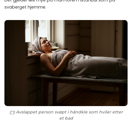
svaberget hjemme.
Avslappet person svøpt i håndkle som hviler etter
et bad