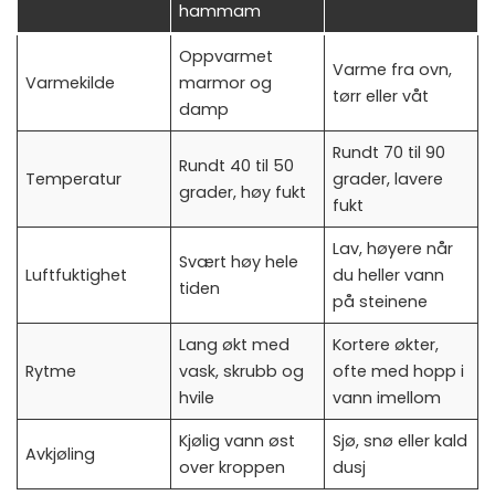
hammam
Oppvarmet
Varme fra ovn,
Varmekilde
marmor og
tørr eller våt
damp
Rundt 70 til 90
Rundt 40 til 50
Temperatur
grader, lavere
grader, høy fukt
fukt
Lav, høyere når
Svært høy hele
Luftfuktighet
du heller vann
tiden
på steinene
Lang økt med
Kortere økter,
Rytme
vask, skrubb og
ofte med hopp i
hvile
vann imellom
Kjølig vann øst
Sjø, snø eller kald
Avkjøling
over kroppen
dusj