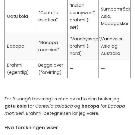
“Indian
Sumpområder
*Centella
pennywort”,
Gotu kola
Asia,
asiatica*
brahmi (i
Madagaskar
sør)
“Vannhyssop”,
Vannveier,
*Bacopa
Bacopa
brahmi (i
Asia og
monnieri*
nord)
Australia
Brahmi
Begge over
—
—
(egentlig)
(forvirring)
For å unngå forvirring i resten av artikkelen bruker jeg
gotu kola
for
Centella asiatica
og
bacopa
for
Bacopa
monnieri
. Brahmi-betegnelsen lar jeg være.
Hva forskningen viser