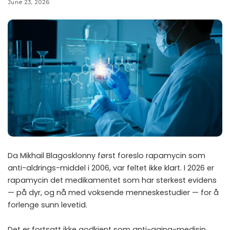
June 23, 2026
Da Mikhail Blagosklonny først foreslo rapamycin som
anti-aldrings-middel i 2006, var feltet ikke klart. I 2026 er
rapamycin det medikamentet som har sterkest evidens
— på dyr, og nå med voksende menneskestudier — for å
forlenge sunn levetid.
Det er fortsatt ikke godkjent som anti-aging-medisin.