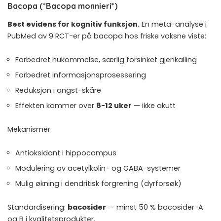
Bacopa (*Bacopa monnieri*)
Best evidens for kognitiv funksjon.
En meta-analyse i
PubMed
av 9 RCT-er på bacopa hos friske voksne viste:
Forbedret hukommelse, særlig forsinket gjenkalling
Forbedret informasjonsprosessering
Reduksjon i angst-skåre
Effekten kommer over
8-12 uker
— ikke akutt
Mekanismer:
Antioksidant i hippocampus
Modulering av acetylkolin- og GABA-systemer
Mulig økning i dendritisk forgrening (dyrforsøk)
Standardisering:
bacosider
— minst 50 % bacosider-A
og B i kvalitetsprodukter.