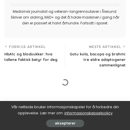
Medisinsk journalist og veteran-langrennsutøver i Ålesund.
Skriver om aldring, NAD+ og det å holde maskinen i gang når
den er passert et halvt århundre. Fortsatt i sporet.
FORRIGE ARTIKKEL
NESTE ARTIKKEL
HbA1c og blodsukker: hva
Gotu kola, bacopa og brahmi:
tallene faktisk betyr for deg
tre eldre adaptogener
sammenlignet
Vår nettside bruker informasjonskapsler for å forbedre din
opplevelse. Lær mer om:
informasjonskapselpolicy
aksepterer