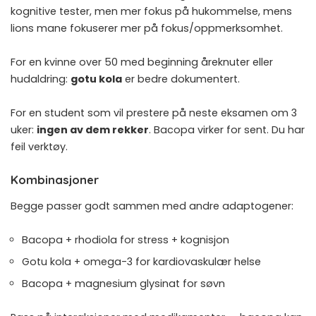
kognitive tester, men mer fokus på hukommelse, mens
lions mane fokuserer mer på fokus/oppmerksomhet.
For en kvinne over 50 med beginning åreknuter eller
hudaldring:
gotu kola
er bedre dokumentert.
For en student som vil prestere på neste eksamen om 3
uker:
ingen av dem rekker
. Bacopa virker for sent. Du har
feil verktøy.
Kombinasjoner
Begge passer godt sammen med andre adaptogener:
Bacopa +
rhodiola
for stress + kognisjon
Gotu kola +
omega-3
for kardiovaskulær helse
Bacopa +
magnesium glysinat
for søvn