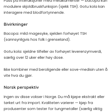
Pass på interaksjoner med medikamenter — bacopa kan
modulere skjoldbruskfunksjon (sjekk
TSH
). Gotu kola kan
interagere med blodfortynnende.
Bivirkninger
Bacopa: mild magesyke, sjelden forhøyet TSH
(sannsynligvis hos folk i grenseland).
Gotu kola: sjeldne tilfeller av forhøyet leverenzymverdi,
særlig over 12 uker eller høy dose.
Ikke kombiner med beroligende eller sove-medisin uten å
vite hva du gjør.
Norsk perspektiv
Ingen av disse vokser i Norge. Du må kjøpe ekstrakt eller
tørket urt fra import. Kvaliteten varierer — kjøp fra
produsenter som tester for tungmetaller (særlig viktig