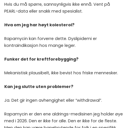
Hvis du må spørre, sannsynligvis ikke ennå. Vent på
PEARL-data eller snakk med spesialist.
Hva om jeg har høyt kolesterol?
Rapamycin kan forverre dette. Dyslipidemi er
kontraindikasjon hos mange leger.
Funker det for kreftforebygging?
Mekanistisk plausibelt, ikke bevist hos friske mennesker.
Kan jeg slutte uten problemer?
Ja. Det gir ingen avhengighet eller “withdrawal”.
Rapamycin er den ene aldrings-medisinen jeg holder øye
med i 2026. Den er ikke for alle. Den er ikke for de fleste.
Men den kan være banebrytende for folk i en spesifikk