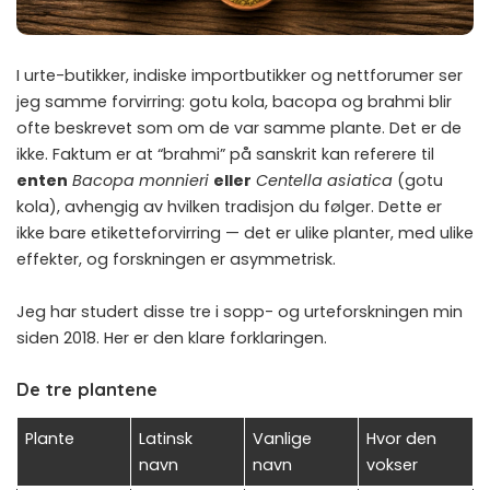
I urte-butikker, indiske importbutikker og nettforumer ser
jeg samme forvirring: gotu kola, bacopa og brahmi blir
ofte beskrevet som om de var samme plante. Det er de
ikke. Faktum er at “brahmi” på sanskrit kan referere til
enten
Bacopa monnieri
eller
Centella asiatica
(gotu
kola), avhengig av hvilken tradisjon du følger. Dette er
ikke bare etiketteforvirring — det er ulike planter, med ulike
effekter, og forskningen er asymmetrisk.
Jeg har studert disse tre i sopp- og urteforskningen min
siden 2018. Her er den klare forklaringen.
De tre plantene
Plante
Latinsk
Vanlige
Hvor den
navn
navn
vokser