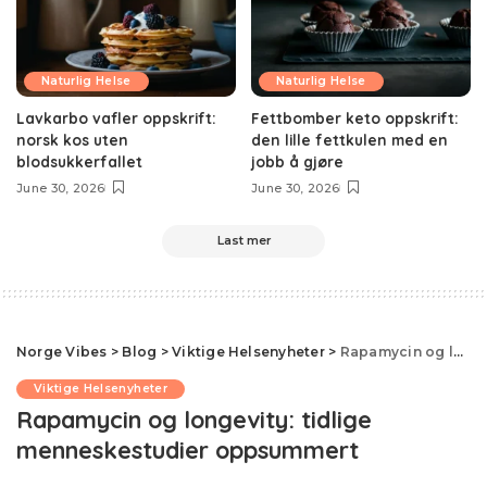
Naturlig Helse
Naturlig Helse
Lavkarbo vafler oppskrift:
Fettbomber keto oppskrift:
norsk kos uten
den lille fettkulen med en
blodsukkerfallet
jobb å gjøre
June 30, 2026
June 30, 2026
Last mer
Norge Vibes
>
Blog
>
Viktige Helsenyheter
>
Rapamycin og longevity: tidlige menneskestudier oppsummert
Viktige Helsenyheter
Rapamycin og longevity: tidlige
menneskestudier oppsummert