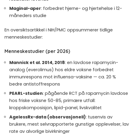
Maginal-aper
: forbedret hjerne- og hjertehelse i 12-
måneders studie
En oversiktsartikkel i NIH/PMC
oppsummerer tidlige
menneskestudier:
Menneskestudier (per 2026)
Mannick et al. 2014, 2018
: en lavdose rapamycin-
analog (everolimus) hos eldre voksne forbedret
immunrespons mot influensa-vaksine — ca. 20 %
bedre antistoffrespons
PEARL-studien
: pågående RCT på rapamycin lavdose
hos friske voksne 50-85, primære utfall:
kroppskomposisjon, lipid-panel, livskvalitet
AgelessRx-data (observasjonell)
: tusenvis av
brukere, mest selvrapporterte gunstige opplevelser, lav
rate av alvorlige bivirkninger