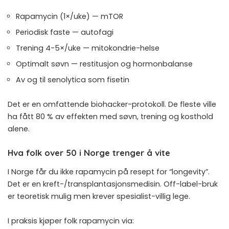
Rapamycin (1×/uke) — mTOR
Periodisk faste — autofagi
Trening 4-5×/uke — mitokondrie-helse
Optimalt søvn —
restitusjon og hormonbalanse
Av og til
senolytica som fisetin
Det er en omfattende biohacker-protokoll. De fleste ville
ha fått 80 % av effekten med søvn, trening og kosthold
alene.
Hva folk over 50 i Norge trenger å vite
I Norge får du ikke rapamycin på resept for “longevity”.
Det er en kreft-/transplantasjonsmedisin. Off-label-bruk
er teoretisk mulig men krever spesialist-villig lege.
I praksis kjøper folk rapamycin via: