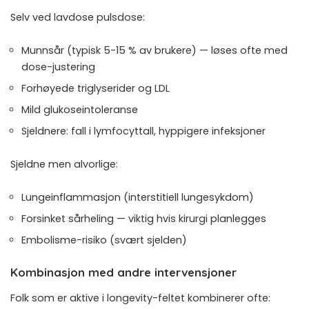
Selv ved lavdose pulsdose:
Munnsår (typisk 5-15 % av brukere) — løses ofte med
dose-justering
Forhøyede triglyserider og LDL
Mild glukoseintoleranse
Sjeldnere: fall i lymfocyttall, hyppigere infeksjoner
Sjeldne men alvorlige:
Lungeinflammasjon (interstitiell lungesykdom)
Forsinket sårheling — viktig hvis kirurgi planlegges
Embolisme-risiko (svært sjelden)
Kombinasjon med andre intervensjoner
Folk som er aktive i longevity-feltet kombinerer ofte: