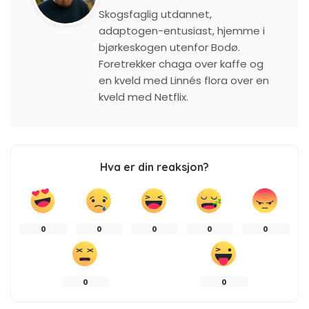
Skogsfaglig utdannet,
adaptogen-entusiast, hjemme i
bjørkeskogen utenfor Bodø.
Foretrekker chaga over kaffe og
en kveld med Linnés flora over en
kveld med Netflix.
Hva er din reaksjon?
0
0
0
0
0
0
0