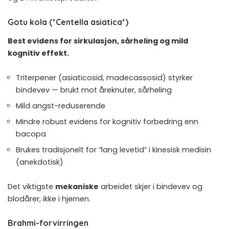
Gotu kola (*Centella asiatica*)
Best evidens for sirkulasjon, sårheling og mild
kognitiv effekt.
Triterpener (asiaticosid, madecassosid) styrker
bindevev — brukt mot åreknuter, sårheling
Mild angst-reduserende
Mindre robust evidens for kognitiv forbedring enn
bacopa
Brukes tradisjonelt for “lang levetid” i kinesisk medisin
(anekdotisk)
Det viktigste
mekaniske
arbeidet skjer i bindevev og
blodårer, ikke i hjernen.
Brahmi-forvirringen