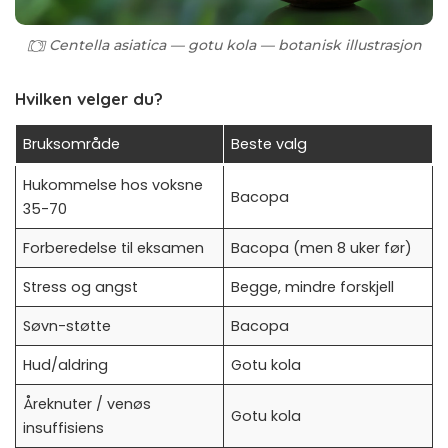
Centella asiatica — gotu kola — botanisk illustrasjon
Hvilken velger du?
Bruksområde
Beste valg
Hukommelse hos voksne
Bacopa
35-70
Forberedelse til eksamen
Bacopa (men 8 uker før)
Stress og angst
Begge, mindre forskjell
Søvn-støtte
Bacopa
Hud/aldring
Gotu kola
Åreknuter / venøs
Gotu kola
insuffisiens