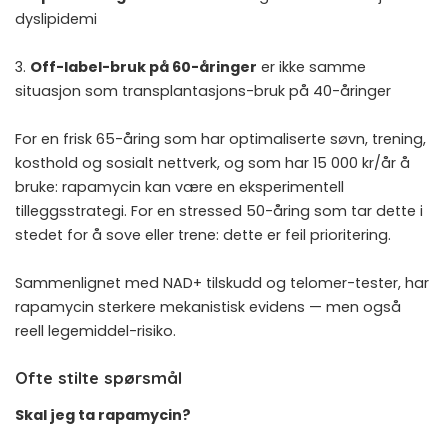
dyslipidemi
3.
Off-label-bruk på 60-åringer
er ikke samme
situasjon som transplantasjons-bruk på 40-åringer
For en frisk 65-åring som har optimaliserte søvn, trening,
kosthold og sosialt nettverk, og som har 15 000 kr/år å
bruke: rapamycin kan være en eksperimentell
tilleggsstrategi. For en stressed 50-åring som tar dette i
stedet for å sove eller trene: dette er feil prioritering.
Sammenlignet med
NAD+ tilskudd
og
telomer-tester
, har
rapamycin sterkere mekanistisk evidens — men også
reell legemiddel-risiko.
Ofte stilte spørsmål
Skal jeg ta rapamycin?