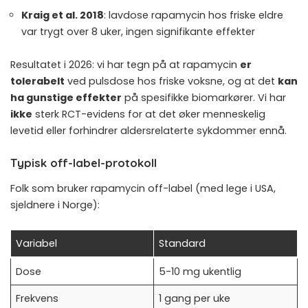
Kraig et al. 2018
: lavdose rapamycin hos friske eldre
var trygt over 8 uker, ingen signifikante effekter
Resultatet i 2026: vi har tegn på at rapamycin
er
tolerabelt
ved pulsdose hos friske voksne, og at det
kan
ha gunstige effekter
på spesifikke biomarkører. Vi har
ikke
sterk RCT-evidens for at det øker menneskelig
levetid eller forhindrer aldersrelaterte sykdommer ennå.
Typisk off-label-protokoll
Folk som bruker rapamycin off-label (med lege i USA,
sjeldnere i Norge):
Variabel
Standard
Dose
5-10 mg ukentlig
Frekvens
1 gang per uke