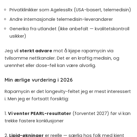
Privatklinikker som AgelessRx (USA-basert, telemedisin)
Andre internasjonale telemedisin-leverandører
Generika fra utlandet (ikke anbefalt — kvalitetskontroll
usikker)
Jeg vil
sterkt advare
mot å kjøpe rapamycin via
tvilsomme nettkanaler. Det er en kraftig medisin, og
urennhet eller dose-feil kan være alvorlig.
Min ærlige vurdering i 2026
Rapamycin er det longevity-feltet jeg er mest interessert
i. Men jeg er fortsatt forsiktig:
1.
Vi venter PEARL-resultater
(forventet 2027) før vi kan
trekke fastere konklusjoner
2.
Lipid-økninger
er reelle — særlig hos folk med kjent