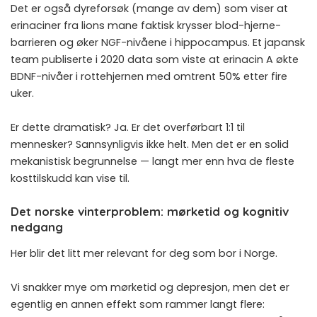
Det er også dyreforsøk (mange av dem) som viser at
erinaciner fra lions mane faktisk krysser blod-hjerne-
barrieren og øker NGF-nivåene i hippocampus. Et japansk
team publiserte i 2020 data som viste at erinacin A økte
BDNF-nivåer i rottehjernen med omtrent 50% etter fire
uker.
Er dette dramatisk? Ja. Er det overførbart 1:1 til
mennesker? Sannsynligvis ikke helt. Men det er en solid
mekanistisk begrunnelse — langt mer enn hva de fleste
kosttilskudd kan vise til.
Det norske vinterproblem: mørketid og kognitiv
nedgang
Her blir det litt mer relevant for deg som bor i Norge.
Vi snakker mye om mørketid og depresjon, men det er
egentlig en annen effekt som rammer langt flere: