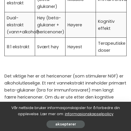
ekstrakt
glukaner)
Dual-
Høy (beta-
Kognitiv
ekstrakt
glukaner +
Høyere
effekt
(vann+alkohol)
hericenoner)
Terapeutiske
8:1 ekstrakt
Svært høy
Høyest
doser
Det viktige her er at hericenoner (som stimulerer NGF) er
alkoholutløselige. Et rent vannekstrakt inneholder primært
beta-glukaner (bra for immunforsvaret) men langt
færre hericenoner. Om du er ute etter den kognitive
effekten, vil du ha et dual-ekstrakt eller et ekstrakt
Vår nettside bruker informasjonskapsler for å forbedre din
standardisert for hericenon-innhold.
opplevelse. Lær mer om:
informasjonskapselpolicy
Beta-glukaner: den andre grunnen til å bry seg
aksepterer