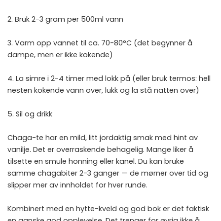
2. Bruk 2-3 gram per 500ml vann
3. Varm opp vannet til ca. 70-80°C (det begynner å
dampe, men er ikke kokende)
4. La simre i 2-4 timer med lokk på (eller bruk termos: hell
nesten kokende vann over, lukk og la stå natten over)
5. Sil og drikk
Chaga-te har en mild, litt jordaktig smak med hint av
vanilje. Det er overraskende behagelig. Mange liker å
tilsette en smule honning eller kanel. Du kan bruke
samme chagabiter 2-3 ganger — de mørner over tid og
slipper mer av innholdet for hver runde.
Kombinert med en hytte-kveld og god bok er det faktisk
en ganske god opplevelse. Det trenger for øvrig ikke å