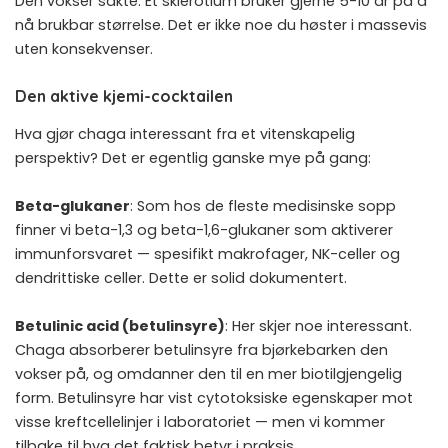
Den vokser sakte. Et sklerotium bruker gjerne 5-10 år på å
nå brukbar størrelse. Det er ikke noe du høster i massevis
uten konsekvenser.
Den aktive kjemi-cocktailen
Hva gjør chaga interessant fra et vitenskapelig
perspektiv? Det er egentlig ganske mye på gang:
Beta-glukaner
: Som hos de fleste medisinske sopp
finner vi beta-1,3 og beta-1,6-glukaner som aktiverer
immunforsvaret — spesifikt makrofager, NK-celler og
dendrittiske celler. Dette er solid dokumentert.
Betulinic acid (betulinsyre)
: Her skjer noe interessant.
Chaga absorberer betulinsyre fra bjørkebarken den
vokser på, og omdanner den til en mer biotilgjengelig
form. Betulinsyre har vist cytotoksiske egenskaper mot
visse kreftcellelinjer i laboratoriet — men vi kommer
tilbake til hva det faktisk betyr i praksis.