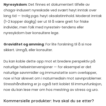
Nyresykdom
: Det finnes et dokumentert tilfelle av
chaga-indusert nyreskade ved svært høyt inntak over
lang tid — trolig pga. høyt oksalatinnhold. Moderat inntak
(1-2 kopper daglig) ser ut til å være greit for friske
individer, men folk med nyrestein-tendens eller
nyresykdom bør konsultere lege.
Graviditet og amming
: For lite forskning til å si noe
sikkert. Unngå, eller konsulter.
Du kan koble dette opp mot et bredere perspektiv på
naturlige helseintervensjoner — for eksempel er det
naturlige søvnmidler og immunstøtte som overlapper,
noe vi har skrevet om i
naturmedisin mot søvnproblemer
.
Stresshåndtering er jo også tett koblet til immunfunksjon,
noe du kan lese mer om hos
mestring av stress og uro
.
Kommersielle produkter: hva skal du se etter?