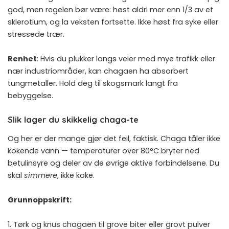
god, men regelen bør være: høst aldri mer enn 1/3 av et
sklerotium, og la veksten fortsette. Ikke høst fra syke eller
stressede trær.
Renhet
: Hvis du plukker langs veier med mye trafikk eller
nær industriområder, kan chagaen ha absorbert
tungmetaller. Hold deg til skogsmark langt fra
bebyggelse.
Slik lager du skikkelig chaga-te
Og her er der mange gjør det feil, faktisk. Chaga tåler ikke
kokende vann — temperaturer over 80°C bryter ned
betulinsyre og deler av de øvrige aktive forbindelsene. Du
skal
simmere
, ikke koke.
Grunnoppskrift:
1. Tørk og knus chagaen til grove biter eller grovt pulver