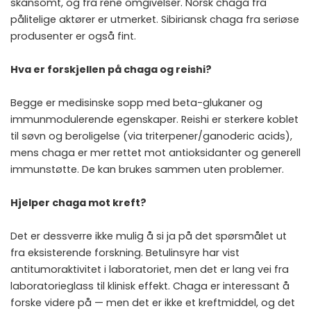
skånsomt, og fra rene omgivelser. Norsk chaga fra
pålitelige aktører er utmerket. Sibiriansk chaga fra seriøse
produsenter er også fint.
Hva er forskjellen på chaga og reishi?
Begge er medisinske sopp med beta-glukaner og
immunmodulerende egenskaper. Reishi er sterkere koblet
til søvn og beroligelse (via triterpener/ganoderic acids),
mens chaga er mer rettet mot antioksidanter og generell
immunstøtte. De kan brukes sammen uten problemer.
Hjelper chaga mot kreft?
Det er dessverre ikke mulig å si ja på det spørsmålet ut
fra eksisterende forskning. Betulinsyre har vist
antitumoraktivitet i laboratoriet, men det er lang vei fra
laboratorieglass til klinisk effekt. Chaga er interessant å
forske videre på — men det er ikke et kreftmiddel, og det