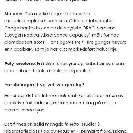
Melanin
: Den mørke fargen kommer fra
melaninkomplekser som er kraftige antioksidanter.
Chaga har faktisk en av de høyeste ORAC-verdiene
(Oxygen Radical Absorbance Capacity) målt for noe
plantebasert stoff — anslagsvis tre til fire ganger høyere
enn acaibær, som jo har blitt markedsført halvt i hjel.
Polyfenolene
: En rekke fenolsyrer og isobetulinsyre som
bidrar til den totale antioksidantprofilen.
Forskningen: hva vet vi egentlig?
Her er der det blir litt mer nøkternt. For all rikdommen av
bioaktive forbindelser, er humanforskning på chaga
overraskende tynn.
Det finnes en solid mengde
in vitro
-studier (i
laboratorieglass) og dyrestudier — primært fra Russland,