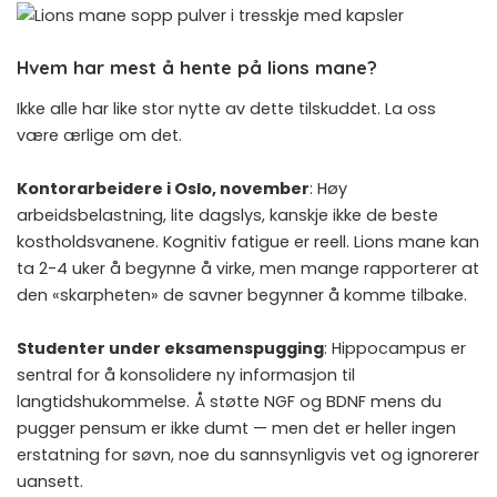
Hvem har mest å hente på lions mane?
Ikke alle har like stor nytte av dette tilskuddet. La oss
være ærlige om det.
Kontorarbeidere i Oslo, november
: Høy
arbeidsbelastning, lite dagslys, kanskje ikke de beste
kostholdsvanene. Kognitiv fatigue er reell. Lions mane kan
ta 2-4 uker å begynne å virke, men mange rapporterer at
den «skarpheten» de savner begynner å komme tilbake.
Studenter under eksamenspugging
: Hippocampus er
sentral for å konsolidere ny informasjon til
langtidshukommelse. Å støtte NGF og BDNF mens du
pugger pensum er ikke dumt — men det er heller ingen
erstatning for søvn, noe du sannsynligvis vet og ignorerer
uansett.