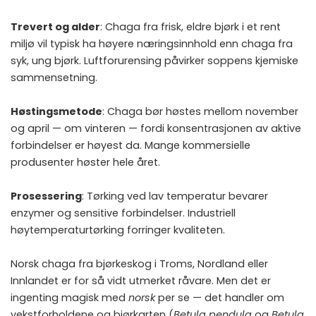
Trevert og alder
: Chaga fra frisk, eldre bjørk i et rent
miljø vil typisk ha høyere næringsinnhold enn chaga fra
syk, ung bjørk. Luftforurensing påvirker soppens kjemiske
sammensetning.
Høstingsmetode
: Chaga bør høstes mellom november
og april — om vinteren — fordi konsentrasjonen av aktive
forbindelser er høyest da. Mange kommersielle
produsenter høster hele året.
Prosessering
: Tørking ved lav temperatur bevarer
enzymer og sensitive forbindelser. Industriell
høytemperaturtørking forringer kvaliteten.
Norsk chaga fra bjørkeskog i Troms, Nordland eller
Innlandet er for så vidt utmerket råvare. Men det er
ingenting magisk med
norsk
per se — det handler om
vekstforholdene og bjørkarten (
Betula pendula
og
Betula