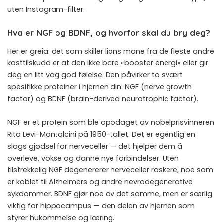
uten Instagram-filter.
Hva er NGF og BDNF, og hvorfor skal du bry deg?
Her er greia: det som skiller lions mane fra de fleste andre
kosttilskudd er at den ikke bare «booster energi» eller gir
deg en litt vag god følelse. Den påvirker to svært
spesifikke proteiner i hjernen din: NGF (nerve growth
factor) og BDNF (brain-derived neurotrophic factor).
NGF er et protein som ble oppdaget av nobelprisvinneren
Rita Levi-Montalcini på 1950-tallet. Det er egentlig en
slags gjødsel for nerveceller — det hjelper dem å
overleve, vokse og danne nye forbindelser. Uten
tilstrekkelig NGF degenererer nerveceller raskere, noe som
er koblet til Alzheimers og andre nevrodegenerative
sykdommer. BDNF gjør noe av det samme, men er særlig
viktig for hippocampus — den delen av hjernen som
styrer hukommelse og læring.