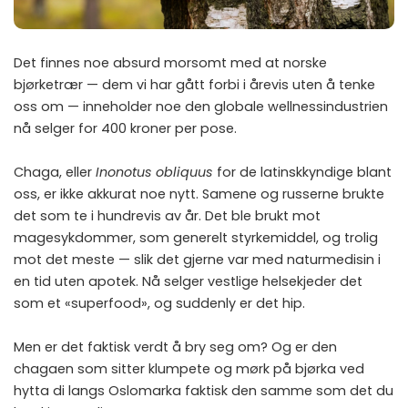
Det finnes noe absurd morsomt med at norske
bjørketrær — dem vi har gått forbi i årevis uten å tenke
oss om — inneholder noe den globale wellnessindustrien
nå selger for 400 kroner per pose.
Chaga, eller
Inonotus obliquus
for de latinskkyndige blant
oss, er ikke akkurat noe nytt. Samene og russerne brukte
det som te i hundrevis av år. Det ble brukt mot
magesykdommer, som generelt styrkemiddel, og trolig
mot det meste — slik det gjerne var med naturmedisin i
en tid uten apotek. Nå selger vestlige helsekjeder det
som et «superfood», og suddenly er det hip.
Men er det faktisk verdt å bry seg om? Og er den
chagaen som sitter klumpete og mørk på bjørka ved
hytta di langs Oslomarka faktisk den samme som det du