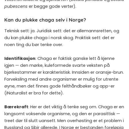
pubescens
er begge gode verter).
Kan du plukke chaga selv i Norge?
Teknisk sett: ja. Juridisk sett: det er allemannsretten, og
du kan plukke chaga i norsk skog. Praktisk sett: det er
noen ting du bør tenke over.
Identifikasjon
: Chaga er faktisk ganske lett å kjenne
igjen — den mørke, kuleformede svarte veksten på
bjørkestammer er karakteristisk. Innsiden er oransje-brun.
Forveksling med andre organismer er mulig for utrente
øyne, men det finnes gode felthåndbøker og app-er
(iNaturalist er bra for dette).
Bærekraft
: Her er det viktig å tenke seg om. Chaga er en
langsomt voksende organisme, og den er parasittisk —
treet dør til slutt uansett. Men overhøsting er et problem i
Russland og Sibir allerede. I Norge er bestanden foreløpig