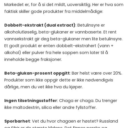
Markedet er, for å si det mildt, uoversiktlig. Her er hva som
faktisk skiller gode produkter fra middelmådige:
Dobbelt-ekstrakt (dual extract)
: Betulinsyre er
alkoholutløselig, beta-glukaner er vannbaserte. Et rent
vannsekstrakt gir deg beta-glukaner men lite betulinsyre.
Et godt produkt er enten dobbelt-ekstrahert (vann +
alkohol) eller pulver fra hele soppen som later til å
inneholde begge fraksjoner.
Beta-glukan-prosent oppgitt
: Bør helst være over 20%.
Produkter som ikke oppgir dette er ikke nødvendigvis
dårlige, men du vet ikke hva du kjøper.
Ingen tilsetningsstoffer
: Chaga er chaga. Du trenger
ikke maltodextrin, silica eller andre fyllstoffer.
Sporbarhet
: Vet du hvor chagaen er høstet? Russland
og Sibir er de største kildene. Det finnes norske og