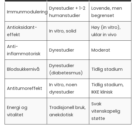
Dyrestudier + 1-2
Lovende, men
Immunmodulering
humanstudier
begrenset
Antioksidant-
Høy (in vitro),
In vitro, solid
effekt
uklar in vivo
Anti-
Dyrestudier
Moderat
inflammatorisk
Dyrestudier
Blodsukkernivå
Tidlig stadium
(diabetesmus)
In vitro, noen
Tidlig stadium,
Antitumoreffekt
dyrestudier
IKKE klinisk
Svak
Energi og
Tradisjonell bruk,
vitenskapelig
vitalitet
anekdotisk
støtte