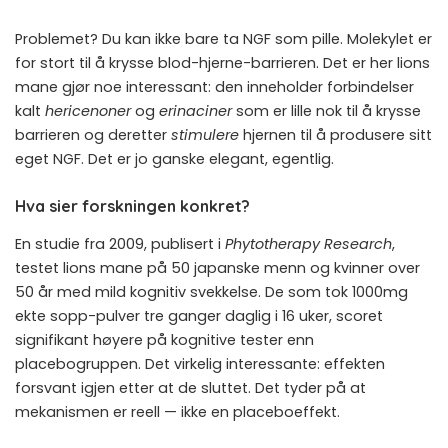
Problemet? Du kan ikke bare ta NGF som pille. Molekylet er
for stort til å krysse blod-hjerne-barrieren. Det er her lions
mane gjør noe interessant: den inneholder forbindelser
kalt
hericenoner
og
erinaciner
som er lille nok til å krysse
barrieren og deretter
stimulere
hjernen til å produsere sitt
eget NGF. Det er jo ganske elegant, egentlig.
Hva sier forskningen konkret?
En studie fra 2009, publisert i
Phytotherapy Research
,
testet lions mane på 50 japanske menn og kvinner over
50 år med mild kognitiv svekkelse. De som tok 1000mg
ekte sopp-pulver tre ganger daglig i 16 uker, scoret
signifikant høyere på kognitive tester enn
placebogruppen. Det virkelig interessante: effekten
forsvant igjen etter at de sluttet. Det tyder på at
mekanismen er reell — ikke en placeboeffekt.