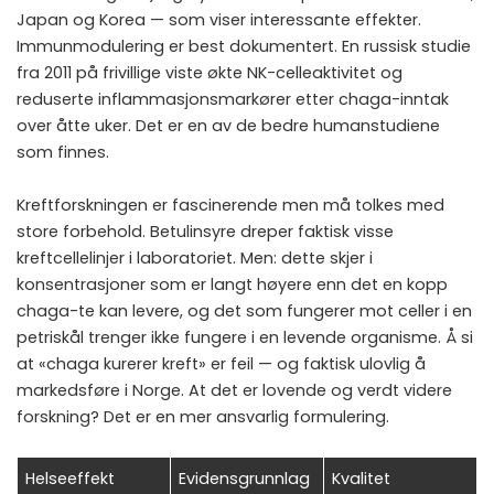
Japan og Korea — som viser interessante effekter.
Immunmodulering er best dokumentert. En russisk studie
fra 2011 på frivillige viste økte NK-celleaktivitet og
reduserte inflammasjonsmarkører etter chaga-inntak
over åtte uker. Det er en av de bedre humanstudiene
som finnes.
Kreftforskningen er fascinerende men må tolkes med
store forbehold. Betulinsyre dreper faktisk visse
kreftcellelinjer i laboratoriet. Men: dette skjer i
konsentrasjoner som er langt høyere enn det en kopp
chaga-te kan levere, og det som fungerer mot celler i en
petriskål trenger ikke fungere i en levende organisme. Å si
at «chaga kurerer kreft» er feil — og faktisk ulovlig å
markedsføre i Norge. At det er lovende og verdt videre
forskning? Det er en mer ansvarlig formulering.
Helseeffekt
Evidensgrunnlag
Kvalitet