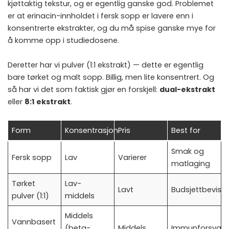
kjøttaktig tekstur, og er egentlig ganske god. Problemet
er at erinacin-innholdet i fersk sopp er lavere enn i
konsentrerte ekstrakter, og du må spise ganske mye for
å komme opp i studiedosene.
Deretter har vi pulver (1:1 ekstrakt) — dette er egentlig
bare tørket og malt sopp. Billig, men lite konsentrert. Og
så har vi det som faktisk gjør en forskjell:
dual-ekstrakt
eller
8:1 ekstrakt
.
Form
Konsentrasjon
Pris
Best for
Smak og
Fersk sopp
Lav
Varierer
matlaging
Tørket
Lav-
Lavt
Budsjettbeviss
pulver (1:1)
middels
Middels
Vannbasert
(beta-
Middels
Immunforsvar