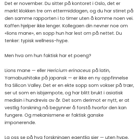
Det er november. Du sitter på kontoret i Oslo, det er
mørkt klokken tre om ettermiddagen, og du har stirret på
den samme rapporten i to timer uten å komme noen vei.
Kaffen hjelper ikke lenger. Kollegaen din nevner noe om
«lions mane», en sopp hun har lest om på nettet. Du
tenker: typisk wellness-hype.
Men hva om hun faktisk har et poeng?
Lions mane — eller
Hericium erinaceus
på latin,
Yamabushitake på japansk — er ikke en ny oppfinnelse
fra Silicon Valley. Det er en ekte sopp som vokser på trær,
ser ut som en isbjørnpote, og har blitt brukt i asiatisk
medisin i hundrevis av år. Det som derimot er nytt, er at
vestlig forskning nå begynner å forstå
hvorfor
den kan
fungere. Og mekanismene er faktisk ganske
imponerende.
La oss se på hva forskningen egentlig sier — uten hype,