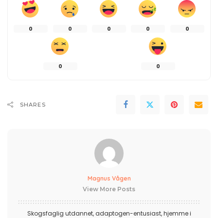
0
0
0
0
0
0
0
SHARES
Magnus Vågen
View More Posts
Skogsfaglig utdannet, adaptogen-entusiast, hjemme i