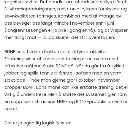
kognitiv sløvhet. Det handler om at redusert sollys slår ut
D-vitaminproduksjonen, melatonin-rytmen forskyves, og
søvnkvaliteten forringes. Kombinert med at mange av
oss beveger oss langt mindre i november enn i juni
(langrennsesongen er jo ikke i gang ennå), og at vi spiser
mer tungt mat — ja, da skurrer det litt i overetasjen.
BDNF er jo faktisk direkte koblet til fysisk aktivitet.
Forskning viser at kondisjonstrening er en av de mest
effektive måtene å øke BDNF på. Når du går fra å sykle til
jobben og spille tennis til å sitte i sofaen med en varm
sjokolade — noe man gjerne gjør i oktober-november —
dropper BDNF. Lions mane kan ikke erstatte trening, det er
viktig å understreke. Men å støtte det systemet gjennom
en sopp som stimulerer NGF- og BDNF-produksjon er ikke
sprøtt.
Det er jo egentlig logisk. Nesten.