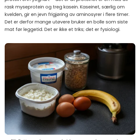
rask myseprotein og treg kasein. Kaseinet, særlig om
kvelden, gir en jevn frigjøring av aminosyrer i flere timer.
Det er derfor mange utøvere bruker en bolle som siste
mat før leggetid. Det er ikke et triks; det er fysiologi.