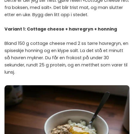
Dette er der jeg ser flest gjøre feilen «cottage cheese rett
fra boksen, med salt». Det blir trist mat, og man slutter
etter en uke. Bygg den litt opp i stedet.
Variant 1: Cottage cheese + havregryn + honning
Bland 150 g cottage cheese med 2 ss tørre havregryn, en
spiseskje honning og en klype salt. La det stå et minutt
så havren mykner. Du får en frokost på under 30
sekunder, rundt 25 g protein, og en metthet som varer til
lunsj.