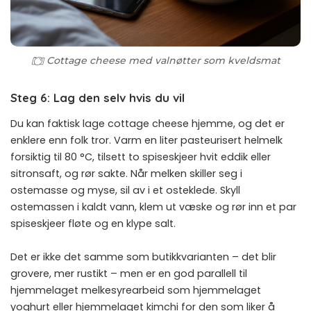
Cottage cheese med valnøtter som kveldsmat
Steg 6: Lag den selv hvis du vil
Du kan faktisk lage cottage cheese hjemme, og det er
enklere enn folk tror. Varm en liter pasteurisert helmelk
forsiktig til 80 °C, tilsett to spiseskjeer hvit eddik eller
sitronsaft, og rør sakte. Når melken skiller seg i
ostemasse og myse, sil av i et osteklede. Skyll
ostemassen i kaldt vann, klem ut væske og rør inn et par
spiseskjeer fløte og en klype salt.
Det er ikke det samme som butikkvarianten – det blir
grovere, mer rustikt – men er en god parallell til
hjemmelaget melkesyrearbeid som
hjemmelaget
yoghurt
eller
hjemmelaget kimchi
for den som liker å