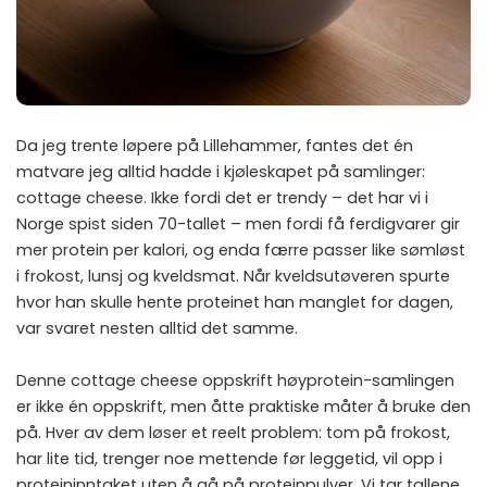
Da jeg trente løpere på Lillehammer, fantes det én
matvare jeg alltid hadde i kjøleskapet på samlinger:
cottage cheese. Ikke fordi det er trendy – det har vi i
Norge spist siden 70-tallet – men fordi få ferdigvarer gir
mer protein per kalori, og enda færre passer like sømløst
i frokost, lunsj og kveldsmat. Når kveldsutøveren spurte
hvor han skulle hente proteinet han manglet for dagen,
var svaret nesten alltid det samme.
Denne cottage cheese oppskrift høyprotein-samlingen
er ikke én oppskrift, men åtte praktiske måter å bruke den
på. Hver av dem løser et reelt problem: tom på frokost,
har lite tid, trenger noe mettende før leggetid, vil opp i
proteininntaket uten å gå på proteinpulver. Vi tar tallene