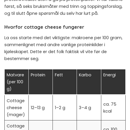
først, så seks bruksmåter med trinn og toppingsforslag,
og til slutt åpne spørsmål du selv har lurt på.
Hvorfor cottage cheese fungerer
La oss starte med det viktigste: makroene per 100 gram,
sammenlignet med andre vanlige proteinkilder i
kjøleskapet. Dette er det folk faktisk vil vite før de
bestemmer seg.
Matvare
Protein
Fett
Karbo
Energi
(per 100
g)
Cottage
ca. 75
cheese
12–13 g
1–2 g
3–4 g
kcal
(mager)
Cottage
ca. 100