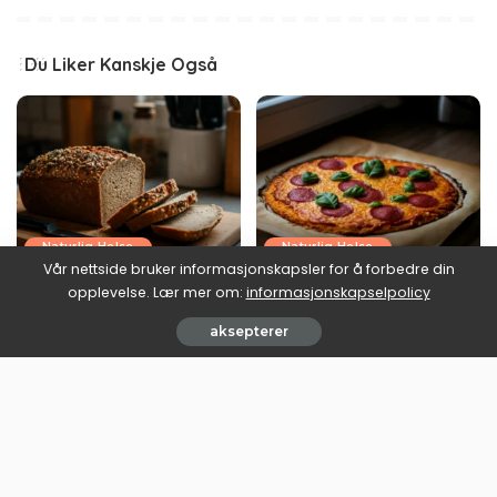
Du Liker Kanskje Også
Naturlig Helse
Naturlig Helse
Vår nettside bruker informasjonskapsler for å forbedre din
Ketobrød oppskrift: brødet
Lavkarbo pizza oppskrift:
opplevelse. Lær mer om:
informasjonskapselpolicy
som faktisk holder seg
fredagspizza uten karbo-
sammen
angeren
aksepterer
June 30, 2026
June 30, 2026