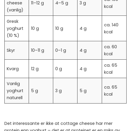
cheese
11–12 g
4–5 g
3 g
kcal
(vanlig)
Gresk
ca. 140
yoghurt
10 g
10 g
4 g
kcal
(10 %)
ca. 60
Skyr
10–11 g
0–1 g
4 g
kcal
ca. 65
Kvarg
12 g
0 g
4 g
kcal
Vanlig
ca. 65
yoghurt
5 g
3 g
5 g
kcal
naturell
Det interessante er ikke at cottage cheese har mer
protein enn yoghurt – det er at proteinet er en miks av