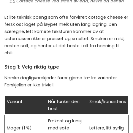
Cottage cheese ved siden av egg, havre og banan
Et lite teknisk poeng som ofte forvirrer: cottage cheese er
fersk ost laget på løypet melk uten lang lagring. Den
særegne, lett kornete teksturen kommer av at
ostemassen ikke er presset og smeltet. Smaken er mild,
nesten salt, og henter ut det beste i alt fra honning til
chili.
Steg 1: Velg riktig type
Norske dagligvarekjeder fører gjerne to-tre varianter.
Forskjellen er ikke triviell.
Variant
Når funker den
Smak/konsistens
best
Frokost og lunsj
Mager (1 %)
med søte
Lettere, litt syrlig