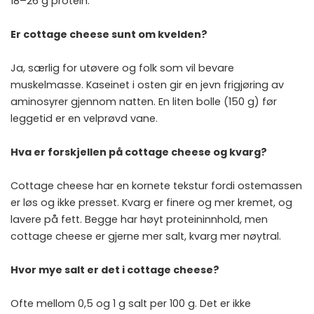
18–26 g protein.
Er cottage cheese sunt om kvelden?
Ja, særlig for utøvere og folk som vil bevare
muskelmasse. Kaseinet i osten gir en jevn frigjøring av
aminosyrer gjennom natten. En liten bolle (150 g) før
leggetid er en velprøvd vane.
Hva er forskjellen på cottage cheese og kvarg?
Cottage cheese har en kornete tekstur fordi ostemassen
er løs og ikke presset. Kvarg er finere og mer kremet, og
lavere på fett. Begge har høyt proteininnhold, men
cottage cheese er gjerne mer salt, kvarg mer nøytral.
Hvor mye salt er det i cottage cheese?
Ofte mellom 0,5 og 1 g salt per 100 g. Det er ikke