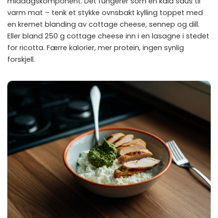
middagskomponent. Det fungerer som en kald saus til
varm mat – tenk et stykke ovnsbakt kylling toppet med
en kremet blanding av cottage cheese, sennep og dill.
Eller bland 250 g cottage cheese inn i en lasagne i stedet
for ricotta. Færre kalorier, mer protein, ingen synlig
forskjell.