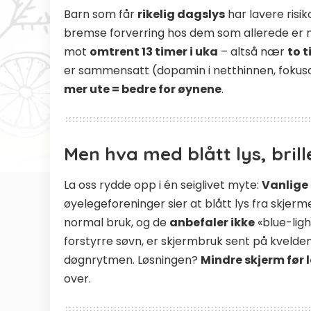
Barn som får
rikelig dagslys
har lavere risik
bremse forverring hos dem som allerede er
mot
omtrent 13 timer i uka
– altså nær
to 
er sammensatt (dopamin i netthinnen, fokusav
mer ute = bedre for øynene
.
Men hva med blått lys, brille
La oss rydde opp i én seiglivet myte:
Vanlige 
øyelegeforeninger sier at blått lys fra skjer
normal bruk, og de
anbefaler ikke
«blue-ligh
forstyrre søvn, er skjermbruk sent på kvelde
døgnrytmen. Løsningen?
Mindre skjerm før 
over.