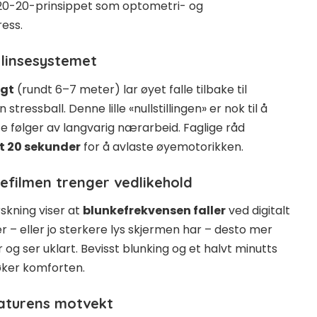
0-20-20-prinsippet som optometri- og
ress.
 linsesystemet
ngt
(rundt 6–7 meter) lar øyet falle tilbake til
tressball. Denne lille «nullstillingen» er nok til å
 følger av langvarig nærarbeid. Faglige råd
t 20 sekunder
for å avlaste øyemotorikken.
refilmen trenger vedlikehold
rskning viser at
blunkefrekvensen faller
ved digitalt
r – eller jo sterkere lys skjermen har – desto mer
ør og ser uklart. Bevisst blunking og et halvt minutts
ker komforten.
 naturens motvekt