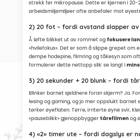
strekk før mikropause. Dette er kjernen i 2
arbeidsmiljømiljøer ofte anbefaler mot øyest
2) 20 fot – fordi avstand slapper av
Å løfte blikket ut av rommet og
fokusere la
«hvilefokus». Det er som å slippe grepet om en s
dempe hodepine, flimring og tåkesyn som ofte
formulerer dette nettopp slik: se langt i
mins
3) 20 sekunder + 20 blunk – fordi tå
Blinker barnet sjeldnere foran skjerm? Ja. Fo
lesing og gaming, og jo mer oppslukt barnet e
tørker øyeflaten. Tørre, irriterte øyne svir, kl
«pauseblikk» gjenoppbygger
tårefilmen
og ø
4) «2» timer ute – fordi dagslys er