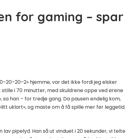
en for gaming – spar
–20–20–2» hjemme, var det ikke fordi jeg elsker
elt stille i 70 minutter, med skuldrene oppe ved ørene
», sa han – for tredje gang. Da pausen endelig kom,
litt uklart», og maste om å få spille mer før leggetid.
 lav pipelyd. Han så ut vinduet i 20 sekunder, vi telte