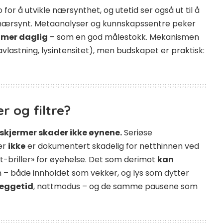
o for å utvikle nærsynthet, og utetid ser også ut til å
 nærsynt. Metaanalyser og kunnskapssentre peker
timer daglig
– som en god målestokk. Mekanismen
lastning, lysintensitet), men budskapet er praktisk:
r og filtre?
skjermer skader ikke øynene.
Seriøse
mer
ikke
er dokumentert skadelig for netthinnen ved
t-briller» for øyehelse. Det som derimot
kan
n – både innholdet som vekker, og lys som dytter
leggetid
, nattmodus – og de samme pausene som