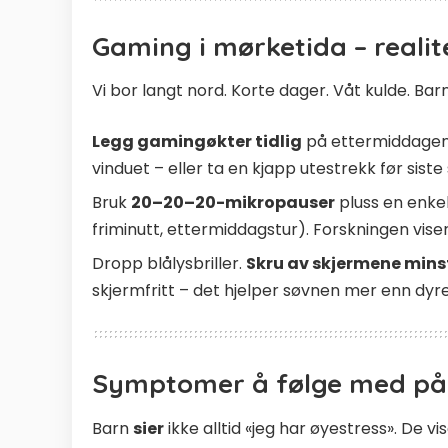
Gaming i mørketida – realit
Vi bor langt nord. Korte dager. Våt kulde. Barn
Legg gamingøkter tidlig
på ettermiddagen n
vinduet – eller ta en kjapp utestrekk før siste s
Bruk
20–20–20-mikropauser
pluss en enke
friminutt, ettermiddagstur). Forskningen viser 
Dropp blålysbriller.
Skru av skjermene minst
skjermfritt – det hjelper søvnen mer enn dyre
Symptomer å følge med på
Barn
sier
ikke alltid «jeg har øyestress». De vis