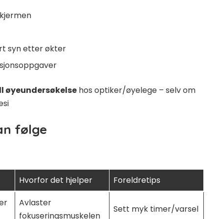
 skjermen
rt syn etter økter
rasjonsoppgaver
ll øyeundersøkelse
hos optiker/øyelege – selv om
esi
an følge
Hvorfor det hjelper
Foreldretips
er
Avlaster
Sett myk timer/varsel
fokuseringsmuskelen