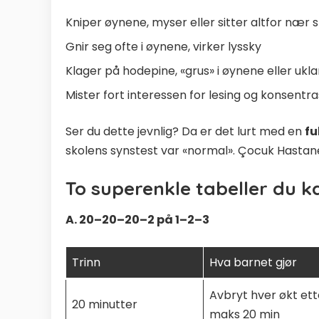
Kniper øynene, myser eller sitter altfor nær
Gnir seg ofte i øynene, virker lyssky
Klager på hodepine, «grus» i øynene eller ukla
Mister fort interessen for lesing og konsent
Ser du dette jevnlig? Da er det lurt med en
fu
skolens synstest var «normal».
Çocuk Hastan
To superenkle tabeller du k
A. 20–20–20–2 på 1–2–3
Trinn
Hva barnet gjør
Avbryt hver økt ett
20 minutter
maks 20 min