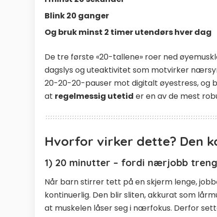
Blink 20 ganger
Og bruk minst 2 timer utendørs hver dag
De tre første «20-tallene» roer ned øyemuskl
dagslys og uteaktivitet som motvirker nærsyn
20-20-20-pauser mot digitalt øyestress, og 
at
regelmessig utetid
er en av de mest robu
Hvorfor virker dette? Den k
1) 20 minutter – fordi nærjobb treng
Når barn stirrer tett på en skjerm lenge, job
kontinuerlig. Den blir sliten, akkurat som lårm
at muskelen låser seg i nærfokus. Derfor sett