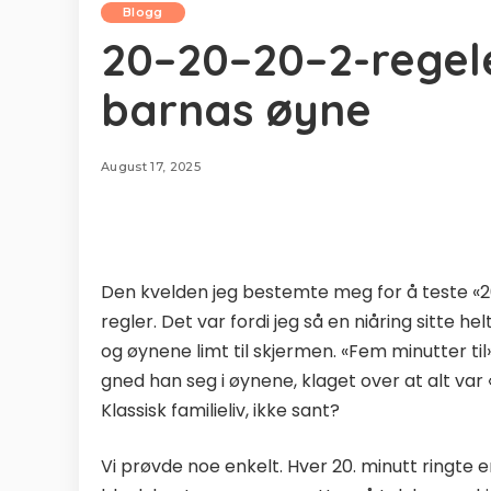
Blogg
20–20–20–2-regel
barnas øyne
August 17, 2025
Den kvelden jeg bestemte meg for å teste «20
regler. Det var fordi jeg så en niåring sitte h
og øynene limt til skjermen. «Fem minutter til
gned han seg i øynene, klaget over at alt var «
Klassisk familieliv, ikke sant?
Vi prøvde noe enkelt. Hver 20. minutt ringte en