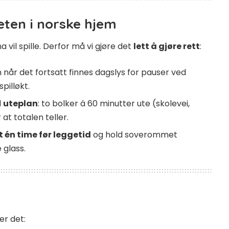
eten i norske hjem
a vil spille. Derfor må vi gjøre det
lett å gjøre rett
:
år det fortsatt finnes dagslys for pauser ved
pilløkt.
l
uteplan
: to bolker á 60 minutter ute (skolevei,
at totalen teller.
 én time før leggetid
og hold soverommet
 glass.
er det: