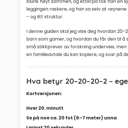
blunk høyt sammen, og etterpå tok han en kj
leggingen raskere, og han sa selv at «øynene k
– og litt struktur.
I denne guiden skal jeg vise deg hvordan 20–
barn som gamer, og hvordan du får den til å s
små stikkprøver av forskning underveis, men 
en familieavtale du kan kopiere, og svar på 
Hva betyr 20–20–20–2 – ege
Kortversjonen:
Hver 20. minutt
Se på noe ca. 20 fot (6–7 meter) unna
I minst 20 sekunder