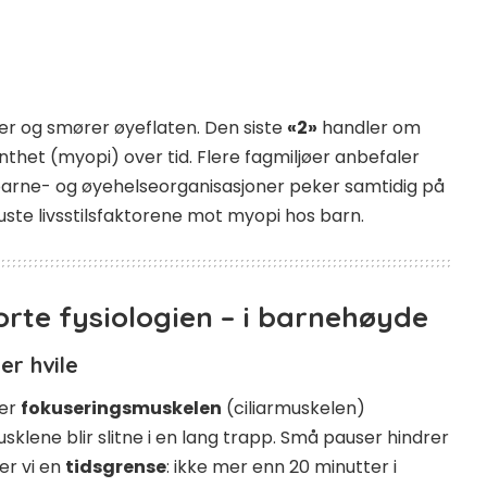
er og smører øyeflaten. Den siste
«2»
handler om
thet (myopi) over tid. Flere fagmiljøer anbefaler
barne- og øyehelseorganisasjoner peker samtidig på
ste livsstilsfaktorene mot myopi hos barn.
orte fysiologien – i barnehøyde
er hvile
ber
fokuseringsmuskelen
(ciliarmuskelen)
usklene blir slitne i en lang trapp. Små pauser hindrer
er vi en
tidsgrense
: ikke mer enn 20 minutter i