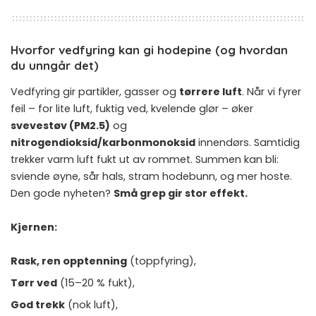
Hvorfor vedfyring kan gi hodepine (og hvordan
du unngår det)
Vedfyring gir partikler, gasser og
tørrere luft
. Når vi fyrer
feil – for lite luft, fuktig ved, kvelende glør – øker
svevestøv (PM2.5)
og
nitrogendioksid/karbonmonoksid
innendørs. Samtidig
trekker varm luft fukt ut av rommet. Summen kan bli:
sviende øyne, sår hals, stram hodebunn, og mer hoste.
Den gode nyheten?
Små grep gir stor effekt.
Kjernen:
Rask, ren opptenning
(toppfyring),
Tørr ved
(15–20 % fukt),
God trekk
(nok luft),