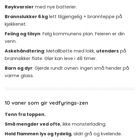
Røykvarsler
med nye batterier.
Brannslukker 6 kg
lett tilgjengelig + brannteppe på
kjøkkenet.
Feiing og tilsyn
: Følg kommunens plan. Feieren er din
venn.
Askehåndtering
: Metallbøtte med lokk,
utendørs
på
brannsikker flate. Glør kan leve i 48 timer.
Barn og dyr
: Gjerde rundt ovnen. Ingen små hender på
varme glass.
10 vaner som gir vedfyrings-zen
Tenn fra toppen.
Små mengder ved ofte
, ikke monsterlading.
Hold flammen lys og tydelig
, aldri grå og kvelende.