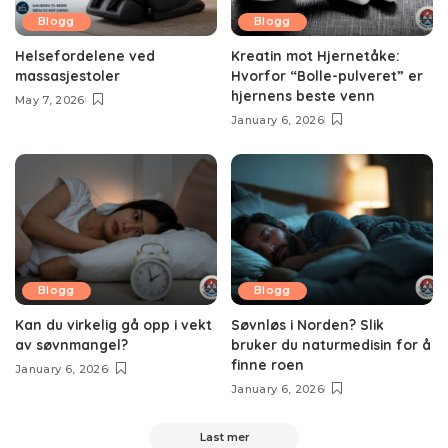
Blogg
Blogg
Helsefordelene ved
Kreatin mot Hjernetåke:
massasjestoler
Hvorfor “Bolle-pulveret” er
hjernens beste venn
May 7, 2026
January 6, 2026
Blogg
Blogg
Kan du virkelig gå opp i vekt
Søvnløs i Norden? Slik
av søvnmangel?
bruker du naturmedisin for å
finne roen
January 6, 2026
January 6, 2026
Last mer