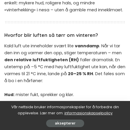
enkelt: mykere hud, roligere hals, og mindre
«vinterhekking» i nesa – uten å gamble med inneklimaet.
Hvorfor blir luften så tørr om vinteren?
Kald luft ute inneholder svært lite
vanndamp
. Når vi tar
den inn og varmer den opp, stiger temperaturen – men
den relative luftfuktigheten (RH)
faller dramatisk. En
utetemp på –5 °C med høy luftfuktighet ute kan, når den
varmes til 21 °C inne, lande på
20–25 % RH
. Det føles som
å bo i en hårføner:
Hud:
mister fukt, sprekker og klør.
Slimhinner:
tørker, halsen svir, nesen blir tett eller
Vår nettside bruker informasjonskapsler for å forbedre din
småblør.
opplevelse. Lær mer om:
informasjonskapselpolicy
Øyne:
svir og renner mindre (blinkefrekvens faller foran
aksepterer
skjermer).