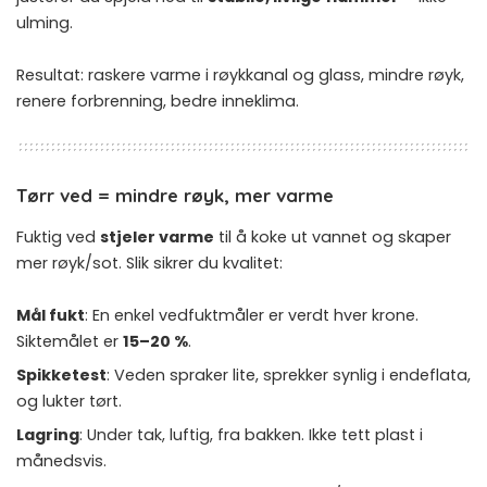
ulming.
Resultat: raskere varme i røykkanal og glass, mindre røyk,
renere forbrenning, bedre inneklima.
Tørr ved = mindre røyk, mer varme
Fuktig ved
stjeler varme
til å koke ut vannet og skaper
mer røyk/sot. Slik sikrer du kvalitet:
Mål fukt
: En enkel vedfuktmåler er verdt hver krone.
Siktemålet er
15–20 %
.
Spikketest
: Veden spraker lite, sprekker synlig i endeflata,
og lukter tørt.
Lagring
: Under tak, luftig, fra bakken. Ikke tett plast i
månedsvis.