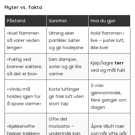
Myter vs. fakta
Påstand
Sannhet
Hva du gjør
«Kvel flammen
Ulming øker
Hold flammen i
så varer veden
partikler, lukter
live – juster luft,
lenger»
og gir hodepine
ikke kvel
«Fuktig ved
Den damper,
Kjøp/lagre
tørr
brenner saktere,
soter og gir lite
ved og mål fukt
så det er bra»
varme
3-min
«Vindu må
Korte luftinger
gjennomtrekk,
holdes igjen for
gir frisk luft uten
flere ganger om
å spare varme»
stort tap
dagen
Ofte det
«Kjøkkenvifte
motsatte –
Åpne tilluft nær
hjelper trekken»
undertrykk kan
ovn når vifte går