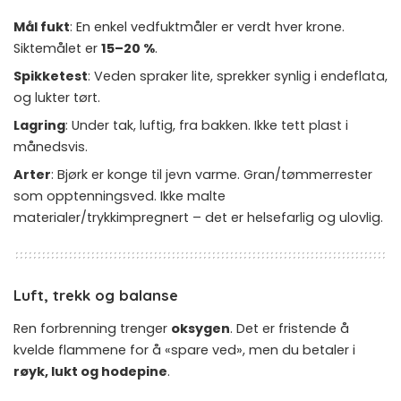
Mål fukt
: En enkel vedfuktmåler er verdt hver krone.
Siktemålet er
15–20 %
.
Spikketest
: Veden spraker lite, sprekker synlig i endeflata,
og lukter tørt.
Lagring
: Under tak, luftig, fra bakken. Ikke tett plast i
månedsvis.
Arter
: Bjørk er konge til jevn varme. Gran/tømmerrester
som opptenningsved. Ikke malte
materialer/trykkimpregnert – det er helsefarlig og ulovlig.
Luft, trekk og balanse
Ren forbrenning trenger
oksygen
. Det er fristende å
kvelde flammene for å «spare ved», men du betaler i
røyk, lukt og hodepine
.