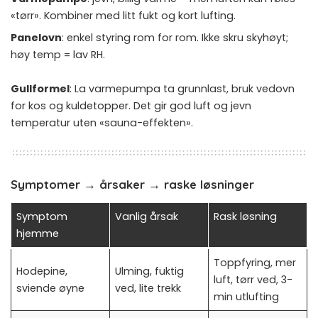
«tørr». Kombiner med litt fukt og kort lufting.
Panelovn
: enkel styring rom for rom. Ikke skru skyhøyt;
høy temp = lav RH.
Gullformel
: La varmepumpa ta grunnlast, bruk vedovn
for kos og kuldetopper. Det gir god luft og jevn
temperatur uten «sauna-effekten».
Symptomer → årsaker → raske løsninger
Symptom
Vanlig årsak
Rask løsning
hjemme
Toppfyring, mer
Hodepine,
Ulming, fuktig
luft, tørr ved, 3-
sviende øyne
ved, lite trekk
min utlufting