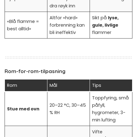
dra røyk inn
Altfor «hard»
Sikt på
lyse,
«Blå flamme =
forbrenning kan
gule, livlige
best alltid»
bli ineffektiv
flammer
Rom-for-rom-tilpasning
Rom
Mål
Tips
Toppfyring, små
20–22 °C, 30–45
påfyll,
Stue med ovn
% RH
hygrometer, 3-
min lufting
Vifte