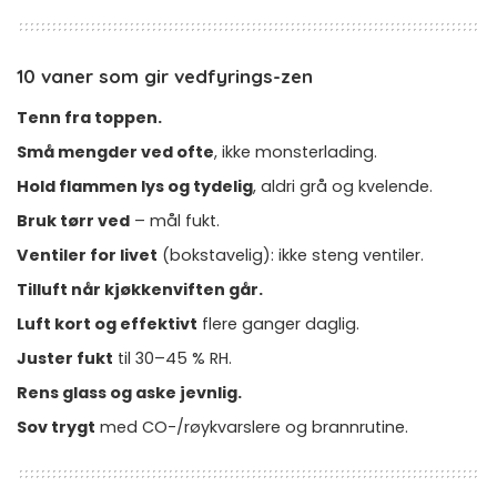
10 vaner som gir vedfyrings-zen
Tenn fra toppen.
Små mengder ved ofte
, ikke monsterlading.
Hold flammen lys og tydelig
, aldri grå og kvelende.
Bruk tørr ved
– mål fukt.
Ventiler for livet
(bokstavelig): ikke steng ventiler.
Tilluft når kjøkkenviften går.
Luft kort og effektivt
flere ganger daglig.
Juster fukt
til 30–45 % RH.
Rens glass og aske jevnlig.
Sov trygt
med CO-/røykvarslere og brannrutine.