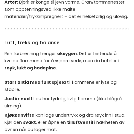
Arter
: Bjørk er konge til jevn varme. Gran/tømmerrester
som opptenningsved. Ikke malte
materialer/trykkimpregnert – det er helsefarlig og ulovlig.
Luft, trekk og balanse
Ren forbrenning trenger
oksygen
. Det er fristende å
kvelde flammene for å «spare ved», men du betaler i
røyk, lukt og hodepine
.
Start alltid med fullt spjeld
til flammene er lyse og
stabile.
Justér ned
til du har tydelig, livlig flamme (ikke blågrå
ulming).
Kjøkkenvifte
kan lage undertrykk og dra røyk inn i stua.
Kjør den
svakt
, eller åpne en
tilluftventil
i nærheten av
ovnen når du lager mat.