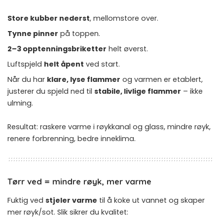
Store kubber nederst
, mellomstore over.
Tynne pinner
på toppen.
2–3 opptenningsbriketter
helt øverst.
Luftspjeld
helt åpent
ved start.
Når du har
klare, lyse flammer
og varmen er etablert,
justerer du spjeld ned til
stabile, livlige flammer
– ikke
ulming.
Resultat: raskere varme i røykkanal og glass, mindre røyk,
renere forbrenning, bedre inneklima.
Tørr ved = mindre røyk, mer varme
Fuktig ved
stjeler varme
til å koke ut vannet og skaper
mer røyk/sot. Slik sikrer du kvalitet: