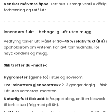
Ventiler må være åpne
. Tett hus + stengt ventil = dårlig
forbrenning og tøff luft.
Innendørs fukt – behagelig luft uten mugg
Vedfyring tørker luft. Målet er
30–45 % relativ fukt (RH)
i
oppholdsrom om vinteren. For lavt: tørr hud/hals. For
høyt: kondens og mugg.
Slik treffer du «midt i»:
Hygrometer
(gjerne to) i stue og soverom.
Tre-minutters gjennomtrekk
2–3 ganger daglig – frisk
luft uten varmetap-maraton.
Naturlig fukttilskudd
: te/suppekoking, en liten klesvask
til tørk i stua (følg med på RH).