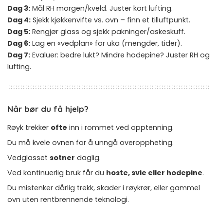
Dag 3:
Mål RH morgen/kveld. Juster kort lufting.
Dag 4:
Sjekk kjøkkenvifte vs. ovn – finn et tilluftpunkt.
Dag 5:
Rengjør glass og sjekk pakninger/askeskuff.
Dag 6:
Lag en «vedplan» for uka (mengder, tider).
Dag 7:
Evaluer: bedre lukt? Mindre hodepine? Juster RH og
lufting.
Når bør du få hjelp?
Røyk trekker
ofte
inn i rommet ved opptenning.
Du må kvele ovnen for å unngå overoppheting.
Vedglasset
sotner
daglig.
Ved kontinuerlig bruk får du
hoste, svie eller hodepine
.
Du mistenker dårlig trekk, skader i røykrør, eller gammel
ovn uten rentbrennende teknologi.