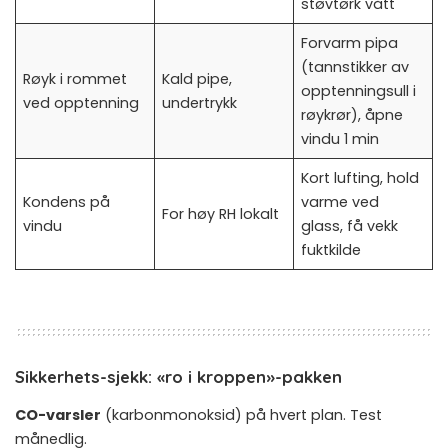
støvtørk vått
Forvarm pipa
(tannstikker av
Røyk i rommet
Kald pipe,
opptenningsull i
ved opptenning
undertrykk
røykrør), åpne
vindu 1 min
Kort lufting, hold
Kondens på
varme ved
For høy RH lokalt
vindu
glass, få vekk
fuktkilde
Sikkerhets-sjekk: «ro i kroppen»-pakken
CO-varsler
(karbonmonoksid) på hvert plan. Test
månedlig.