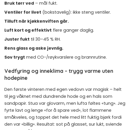
Bruk tørr ved
– mål fukt.
Ventiler for livet
(bokstavelig): ikke steng ventiler.
Tilluft når kjøkkenviften går.
Luft kort og effektivt
flere ganger daglig.
Juster fukt
til 30–45 % RH.
Rens glass og aske jevnlig.
Sov trygt
med CO-/røykvarslere og brannrutine.
Vedfyring og inneklima – trygg varme uten
hodepine
Den første vinteren med egen vedovn var magisk – helt
til jeg våknet med dundrende hode og en hals som
sandpapir. Stua var glovarm, men lufta føltes «tung». Jeg
fyrte lavt og lenge «for å spare ved», lot flammene
småkveles, og toppet det hele med litt fuktig bjørk fordi
den var «billig». Resultat: sot på glasset, sur lukt, sviende