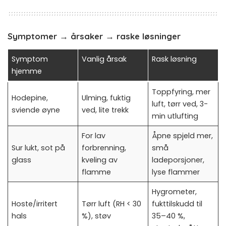
Symptomer → årsaker → raske løsninger
Symptom
Vanlig årsak
Rask løsning
hjemme
Toppfyring, mer
Hodepine,
Ulming, fuktig
luft, tørr ved, 3-
sviende øyne
ved, lite trekk
min utlufting
For lav
Åpne spjeld mer,
Sur lukt, sot på
forbrenning,
små
glass
kveling av
ladeporsjoner,
flamme
lyse flammer
Hygrometer,
Hoste/irritert
Tørr luft (RH < 30
fukttilskudd til
hals
%), støv
35–40 %,