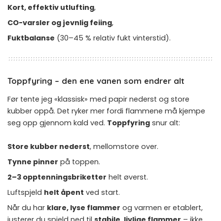
Kort, effektiv utlufting
,
CO-varsler og jevnlig feiing
,
Fuktbalanse
(30–45 % relativ fukt vinterstid).
Toppfyring – den ene vanen som endrer alt
Før tente jeg «klassisk» med papir nederst og store
kubber oppå. Det ryker mer fordi flammene må kjempe
seg opp gjennom kald ved.
Toppfyring
snur alt:
Store kubber nederst
, mellomstore over.
Tynne pinner
på toppen.
2–3 opptenningsbriketter
helt øverst.
Luftspjeld
helt åpent
ved start.
Når du har
klare, lyse flammer
og varmen er etablert,
justerer du spjeld ned til
stabile, livlige flammer
– ikke