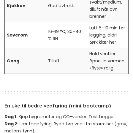
svakt/medium,
Kjøkken
God avtrekk
tilluft når ovn
brenner
Luft 5–10 min før
16–19 °C, 30–40
Soverom
legging; aldri
% RH
tørk klær her
Hold ventiler
Gang
Tilluft
åpne, la varmen
«flyte» rolig
En uke til bedre vedfyring (mini-bootcamp)
Dag 1:
Kjøp hygrometer og CO-varsler. Test begge.
Dag 2:
Lær toppfyring. Rydd tørr ved i tre størrelser (grov,
mellom, tynn).