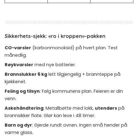
Sikkerhets-sjekk: «ro i kroppen»-pakken
CO-varsler
(karbonmonoksid) på hvert plan. Test
månedlig.
Røykvarsler
med nye batterier.
Brannslukker 6 kg
lett tilgjengelig + brannteppe på
kjøkkenet.
Feiing og tilsyn
: Følg kommunens plan. Feieren er din
venn.
Askehåndtering
: Metallbøtte med lokk,
utendørs
på
brannsikker flate. Glør kan leve i 48 timer.
Barn og dyr
: Gjerde rundt ovnen. Ingen små hender på
varme glass.