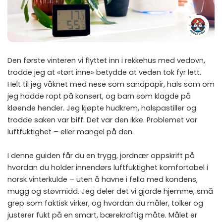
Den første vinteren vi flyttet inn i rekkehus med vedovn,
trodde jeg at «tørt inne» betydde at veden tok fyr lett.
Helt til jeg våknet med nese som sandpapir, hals som om
jeg hadde ropt på konsert, og barn som klagde på
kløende hender. Jeg kjøpte hudkrem, halspastiller og
trodde saken var biff. Det var den ikke. Problemet var
luftfuktighet – eller mangel på den.
I denne guiden får du en trygg, jordnær oppskrift på
hvordan du holder innendørs luftfuktighet komfortabel i
norsk vinterkulde – uten å havne i fella med kondens,
mugg og støvmidd. Jeg deler det vi gjorde hjemme, små
grep som faktisk virker, og hvordan du måler, tolker og
justerer fukt på en smart, bærekraftig måte. Målet er