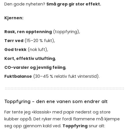
Den gode nyheten?
Små grep gir stor effekt.
Kjernen:
Rask, ren opptenning
(toppfyring),
Tørr ved
(15–20 % fukt),
God trekk
(nok luft),
Kort, effektiv utlufting
,
CO-varsler og jevnlig feiing
,
Fuktbalanse
(30–45 % relativ fukt vinterstid).
Toppfyring – den ene vanen som endrer alt
Før tente jeg «klassisk» med papir nederst og store
kubber oppå. Det ryker mer fordi flammene må kjempe
seg opp gjennom kald ved.
Toppfyring
snur alt: