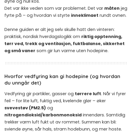
øyne og null kos.
Det var ikke veden som var problemet. Det var
måten
jeg
fyrte på – og hvordan vi styrte
inneklimaet
rundt ovnen.
Denne guiden er alt jeg selv skulle hatt den vinteren:
praktisk, nordisk hverdagslogikk om
riktig opptenning,
tørr ved, trekk og ventilasjon, fuktbalanse, sikkerhet
og små vaner
som gir lun varme uten hodepine.
Hvorfor vedfyring kan gi hodepine (og hvordan
du unngår det)
Vedfyring gir partikler, gasser og
tørrere luft
. Når vi fyrer
feil – for lite luft, fuktig ved, kvelende glør – øker
svevestøv (PM2.5)
og
nitrogendioksid/karbonmonoksid
innendørs. Samtidig
trekker varm luft fukt ut av rommet. Summen kan bli:
sviende øyne, sår hals, stram hodebunn, og mer hoste.