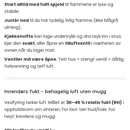
Start alltid med fullt spjeld
til flammene er lyse og
stabile.
Justér ned
til du har tydelig, livlig flamme (ikke blågrå
ulming).
Kjøkkenvifte
kan lage undertrykk og dra røyk inn i stua.
Kjør den
svakt
, eller åpne en
tilluftventil
i nærheten av
ovnen når du lager mat.
Ventiler må være åpne
. Tett hus + stengt ventil = dårlig
forbrenning og tøff luft.
Innendørs fukt – behagelig luft uten mugg
Vedfyring tørker luft. Målet er
30–45 % relativ fukt (RH)
i
oppholdsrom om vinteren. For lavt: tørr hud/hals. For
høyt: kondens og mugg.