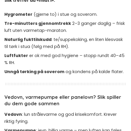
Slik treffer du «midt i»:
Hygrometer
(gjerne to) i stue og soverom.
Tre-minutters gjennomtrekk
2–3 ganger daglig – frisk
luft uten varmetap-maraton.
Naturlig fukttilskudd
: te/suppekoking, en liten klesvask
til tørk i stua (følg med på RH).
Luftfukter
er ok med god hygiene – stopp rundt 40–45
% RH.
Unngå tørking på soverom
og kondens på kalde flater.
Vedovn, varmepumpe eller panelovn? Slik spiller
du dem gode sammen
Vedovn
: lun strålevarme og god krisekomfort. Krever
riktig fyring.
Varmepumpe
: jevn, billig varme – men luften kan føles