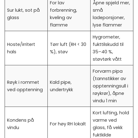
For lav
Åpne spjeld mer,
Sur lukt, sot på
forbrenning,
små
glass
kveling av
ladeporsjoner,
flamme
lyse flammer
Hygrometer,
Hoste/irritert
Tørr luft (RH < 30
fukttilskudd til
hals
%), støv
35–40 %,
støvtørk vått
Forvarm pipa
(tannstikker av
Røyk i rommet
Kald pipe,
opptenningsull i
ved opptenning
undertrykk
røykrør), åpne
vindu 1 min
Kort lufting, hold
Kondens på
varme ved
For høy RH lokalt
vindu
glass, få vekk
fuktkilde