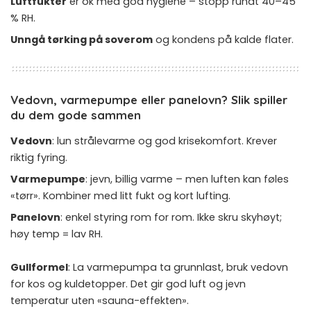
Luftfukter
er ok med god hygiene – stopp rundt 40–45
% RH.
Unngå tørking på soverom
og kondens på kalde flater.
Vedovn, varmepumpe eller panelovn? Slik spiller
du dem gode sammen
Vedovn
: lun strålevarme og god krisekomfort. Krever
riktig fyring.
Varmepumpe
: jevn, billig varme – men luften kan føles
«tørr». Kombiner med litt fukt og kort lufting.
Panelovn
: enkel styring rom for rom. Ikke skru skyhøyt;
høy temp = lav RH.
Gullformel
: La varmepumpa ta grunnlast, bruk vedovn
for kos og kuldetopper. Det gir god luft og jevn
temperatur uten «sauna-effekten».