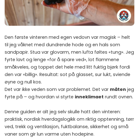
Den første vinteren med egen vedovn var magisk – helt
til jeg våknet med dundrende hode og en hals som
sandpapir. Stua var glovarm, men lufta føltes «tung». Jeg
fyrte lavt og lenge «for å spare ved», lot flammene
småkveles, og toppet det hele med litt fuktig bjørk fordi
den var «billig». Resultat: sot på glasset, sur lukt, sviende
øyne og null kos.
Det var ikke veden som var problemet. Det var
måten
jeg
fyrte på – og hvordan vi styrte
inneklimaet
rundt ovnen.
Denne guiden er alt jeg selv skulle hatt den vinteren:
praktisk, nordisk hverdagslogikk om riktig opptenning, tørr
ved, trekk og ventilasjon, fuktbalanse, sikkerhet og små
vaner som gir lun varme uten hodepine.