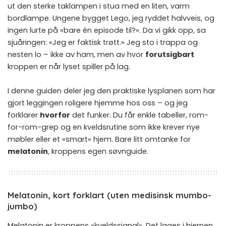
ut den sterke taklampen i stua med en liten, varm
bordlampe. Ungene bygget Lego, jeg ryddet halvveis, og
ingen lurte på «bare én episode til?». Da vi gikk opp, sa
sjuåringen: «Jeg er faktisk trøtt.» Jeg sto i trappa og
nesten lo – ikke av ham, men av hvor
forutsigbart
kroppen er når lyset spiller på lag.
I denne guiden deler jeg den praktiske lysplanen som har
gjort leggingen roligere hjemme hos oss – og jeg
forklarer
hvorfor
det funker. Du får enkle tabeller, rom-
for-rom-grep og en kveldsrutine som ikke krever nye
møbler eller et «smart» hjem. Bare litt omtanke for
melatonin
, kroppens egen søvnguide.
Melatonin, kort forklart (uten medisinsk mumbo-
jumbo)
Melatonin er kroppens «kveldssignal». Det lages i hjernen