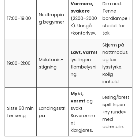
Varmere,
Dim ned.
svakere
Tenne
Nedtrappin
17:00–19:00
(2200–3000
bordlampe i
g begynner
K). Unngå
stedet for
«kontorlys».
tak.
Skjerm på
Lavt, varmt
nattmodus
Melatonin-
lys. Ingen
og lav
19:00–21:00
stigning
flombelysni
lysstyrke.
ng.
Rolig
innhold.
Mykt,
Lesing/brett
varmt
og
spill. Ingen
Siste 60 min
Landingsstri
svakt.
«ny runde»
før seng
pa
Soveromm
med
et
adrenalin.
klargjøres.