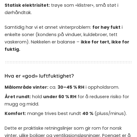
Statisk elektrisitet:
trøye som «klistrer», små støt i
dørhåndtak.
Samtidig har vi et annet vinterproblem:
for høy fukt
i
enkelte soner (kondens på vinduer, kuldebroer, tett
vaskerom). Nøkkelen er balanse –
ikke for tørt, ikke for
fuktig.
Hva er «god» luftfuktighet?
Målområde vinter:
ca.
30–45 % RH
i oppholdsrom.
Året rundt:
hold
under 60 % RH
for å redusere risiko for
mugg og midd.
Komfort:
mange trives best rundt
40 %
(pluss/minus).
Dette er praktiske retningslinjer som gir rom for norsk
vinter, ulike boliger og ventilasjonsløsninger. Poenget er å