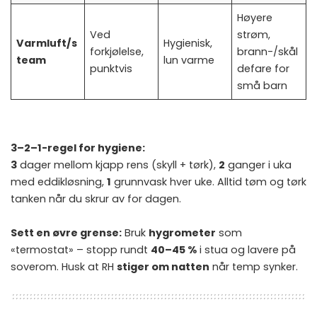
Høyere
Ved
strøm,
Varmluft/s
Hygienisk,
forkjølelse,
brann-/skål
team
lun varme
punktvis
defare for
små barn
3–2–1-regel for hygiene:
3
dager mellom kjapp rens (skyll + tørk),
2
ganger i uka
med eddikløsning,
1
grunnvask hver uke. Alltid tøm og tørk
tanken når du skrur av for dagen.
Sett en øvre grense:
Bruk
hygrometer
som
«termostat» – stopp rundt
40–45 %
i stua og lavere på
soverom. Husk at RH
stiger om natten
når temp synker.