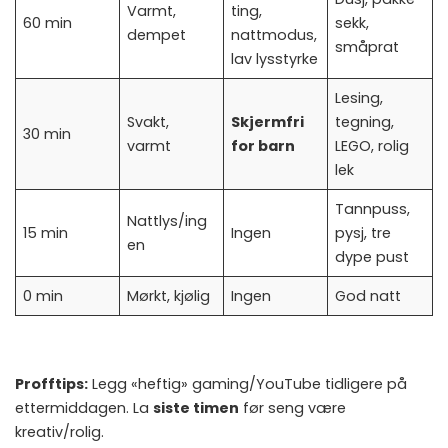
Varmt,
ting,
60 min
sekk,
dempet
nattmodus,
småprat
lav lysstyrke
Lesing,
Svakt,
Skjermfri
tegning,
30 min
varmt
for barn
LEGO, rolig
lek
Tannpuss,
Nattlys/ing
15 min
Ingen
pysj, tre
en
dype pust
0 min
Mørkt, kjølig
Ingen
God natt
Profftips:
Legg «heftig» gaming/YouTube tidligere på
ettermiddagen. La
siste timen
før seng være
kreativ/rolig.