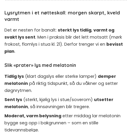
Lysrytmen i et nøtteskall: morgen skarpt, kveld
varmt
Det er nesten for banalt:
sterkt lys tidlig
,
varmt og
svakt lys sent
. Men i praksis blir det lett motsatt (mørk
frokost, flomlys i stua kl. 21). Derfor trenger vi en
bevisst
plan
.
Slik «prater» lys med melatonin
Tidlig lys
(klart dagslys eller sterke lamper)
demper
melatonin
på riktig tidspunkt, så du våkner og setter
døgnrytmen.
Sent lys
(sterkt, kjølig lys i stue/soverom)
utsetter
melatonin
, så innsøvningen blir tregere.
Moderat, varm belysning
etter middag lar melatonin
bygge seg opp i bakgrunnen – som en stille
tidevannsbølge.