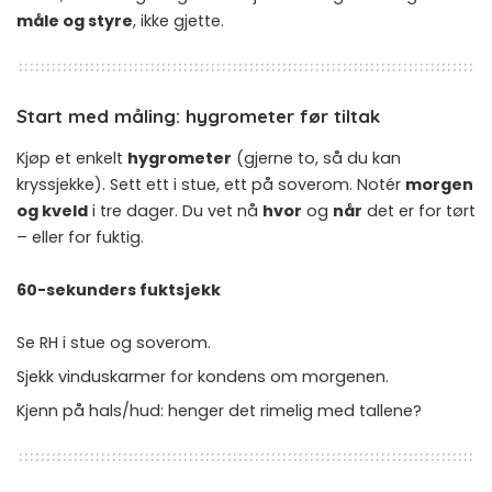
måle og styre
, ikke gjette.
Start med måling: hygrometer før tiltak
Kjøp et enkelt
hygrometer
(gjerne to, så du kan
kryssjekke). Sett ett i stue, ett på soverom. Notér
morgen
og kveld
i tre dager. Du vet nå
hvor
og
når
det er for tørt
– eller for fuktig.
60-sekunders fuktsjekk
Se RH i stue og soverom.
Sjekk vinduskarmer for kondens om morgenen.
Kjenn på hals/hud: henger det rimelig med tallene?