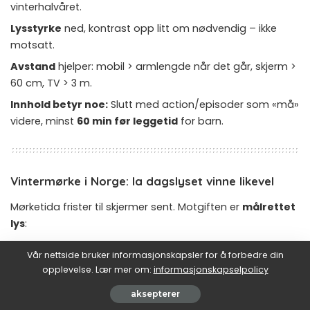
vinterhalvåret.
Lysstyrke
ned, kontrast opp litt om nødvendig – ikke
motsatt.
Avstand
hjelper: mobil > armlengde når det går, skjerm >
60 cm, TV > 3 m.
Innhold betyr noe:
Slutt med action/episoder som «må»
videre, minst
60 min før leggetid
for barn.
Vintermørke i Norge: la dagslyset vinne likevel
Mørketida frister til skjermer sent. Motgiften er
målrettet
lys
:
Vår nettside bruker informasjonskapsler for å forbedre din
Morgendagslys
: 5–10 minutter på balkong, veranda,
opplevelse. Lær mer om:
informasjonskapselpolicy
utenfor døra. Skyer? Fortsatt mye sterkere enn lamper
inne.
aksepterer