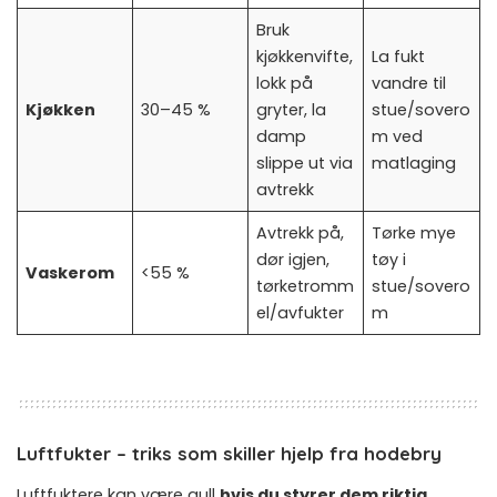
Bruk
kjøkkenvifte,
La fukt
lokk på
vandre til
Kjøkken
30–45 %
gryter, la
stue/sovero
damp
m ved
slippe ut via
matlaging
avtrekk
Avtrekk på,
Tørke mye
dør igjen,
tøy i
Vaskerom
<55 %
tørketromm
stue/sovero
el/avfukter
m
Luftfukter – triks som skiller hjelp fra hodebry
Luftfuktere kan være gull
hvis du styrer dem riktig
.