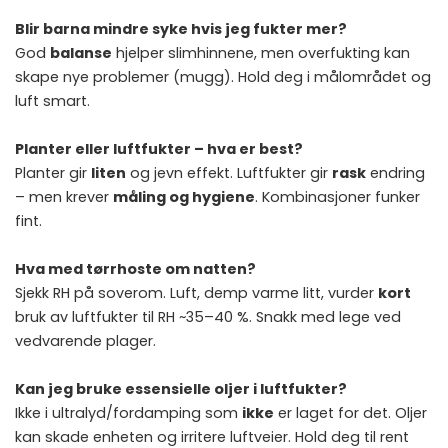
Blir barna mindre syke hvis jeg fukter mer?
God
balanse
hjelper slimhinnene, men overfukting kan
skape nye problemer (mugg). Hold deg i målområdet og
luft smart.
Planter eller luftfukter – hva er best?
Planter gir
liten
og jevn effekt. Luftfukter gir
rask
endring
– men krever
måling og hygiene
. Kombinasjoner funker
fint.
Hva med tørrhoste om natten?
Sjekk RH på soverom. Luft, demp varme litt, vurder
kort
bruk av luftfukter til RH ~35–40 %. Snakk med lege ved
vedvarende plager.
Kan jeg bruke essensielle oljer i luftfukter?
Ikke i ultralyd/fordamping som
ikke
er laget for det. Oljer
kan skade enheten og irritere luftveier. Hold deg til rent