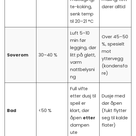
te-koking,
dører alltid
senk temp
til 20–21 °C
Luft 5–10
Over 45–50
min før
%, spesielt
legging, dør
mot
Soverom
30–40 %
litt på gløtt,
yttervegg
varm
(kondensfa
nattbelysni
re)
ng
Full vifte
etter dusj til
Dusje med
speil er
dør åpen
Bad
<50 %
klart, dør
(fukt flytter
åpen
etter
seg til kalde
dampen
flater)
ute