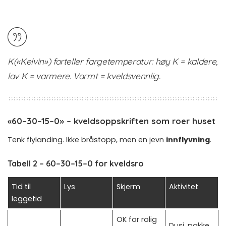
K(«Kelvin») forteller fargetemperatur: høy K = kaldere,
lav K = varmere. Varmt = kveldsvennlig.
«60–30–15–0» – kveldsoppskriften som roer huset
Tenk flylanding. Ikke bråstopp, men en jevn
innflyvning
.
Tabell 2 – 60–30–15–0 for kveldsro
Tid til
Lys
Skjerm
Aktivitet
leggetid
OK for rolig
Dusj, pakke