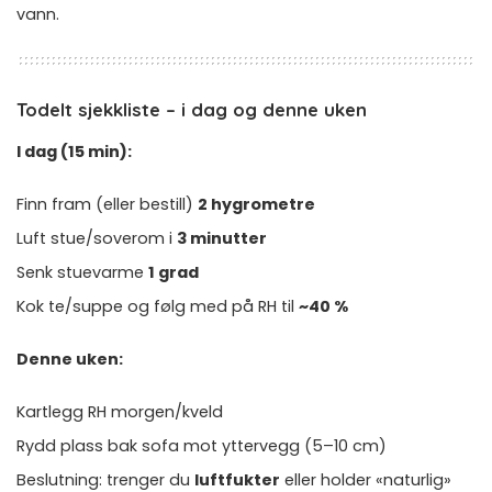
vann.
Todelt sjekkliste – i dag og denne uken
I dag (15 min):
Finn fram (eller bestill)
2 hygrometre
Luft stue/soverom i
3 minutter
Senk stuevarme
1 grad
Kok te/suppe og følg med på RH til
~40 %
Denne uken:
Kartlegg RH morgen/kveld
Rydd plass bak sofa mot yttervegg (5–10 cm)
Beslutning: trenger du
luftfukter
eller holder «naturlig»