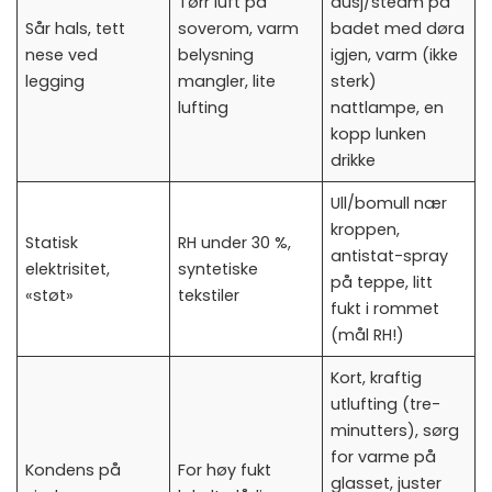
Tørr luft på
dusj/steam på
Sår hals, tett
soverom, varm
badet med døra
nese ved
belysning
igjen, varm (ikke
legging
mangler, lite
sterk)
lufting
nattlampe, en
kopp lunken
drikke
Ull/bomull nær
kroppen,
Statisk
RH under 30 %,
antistat-spray
elektrisitet,
syntetiske
på teppe, litt
«støt»
tekstiler
fukt i rommet
(mål RH!)
Kort, kraftig
utlufting (tre-
minutters), sørg
for varme på
Kondens på
For høy fukt
glasset, juster