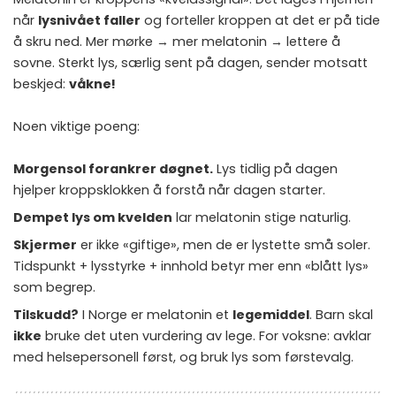
når
lysnivået faller
og forteller kroppen at det er på tide
å skru ned. Mer mørke → mer melatonin → lettere å
sovne. Sterkt lys, særlig sent på dagen, sender motsatt
beskjed:
våkne!
Noen viktige poeng:
Morgensol forankrer døgnet.
Lys tidlig på dagen
hjelper kroppsklokken å forstå når dagen starter.
Dempet lys om kvelden
lar melatonin stige naturlig.
Skjermer
er ikke «giftige», men de er lystette små soler.
Tidspunkt + lysstyrke + innhold betyr mer enn «blått lys»
som begrep.
Tilskudd?
I Norge er melatonin et
legemiddel
. Barn skal
ikke
bruke det uten vurdering av lege. For voksne: avklar
med helsepersonell først, og bruk lys som førstevalg.