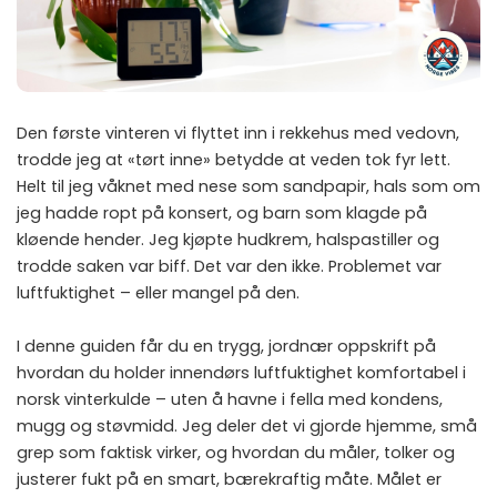
Den første vinteren vi flyttet inn i rekkehus med vedovn,
trodde jeg at «tørt inne» betydde at veden tok fyr lett.
Helt til jeg våknet med nese som sandpapir, hals som om
jeg hadde ropt på konsert, og barn som klagde på
kløende hender. Jeg kjøpte hudkrem, halspastiller og
trodde saken var biff. Det var den ikke. Problemet var
luftfuktighet – eller mangel på den.
I denne guiden får du en trygg, jordnær oppskrift på
hvordan du holder innendørs luftfuktighet komfortabel i
norsk vinterkulde – uten å havne i fella med kondens,
mugg og støvmidd. Jeg deler det vi gjorde hjemme, små
grep som faktisk virker, og hvordan du måler, tolker og
justerer fukt på en smart, bærekraftig måte. Målet er