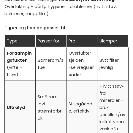
Overfukting + dårlig hygiene = problemer (hvitt støv,
bakterier, muggfilm).
Typer og hva de passer til
Type
Passer for
Pro
Ulemper
Fordampin
Overfukter
gsfukter
Barnerom/s
sjelden,
Bytt filter
(vifte +
tue
«selvreguler
jevnlig
filter)
ende»
«Hvitt støv»
fra
Små rom,
mineraler –
lavt
Stillegåend
Ultralyd
bruk
strømforbr
e, effektiv
destillert/av
uk
kalket vann,
vask ofte