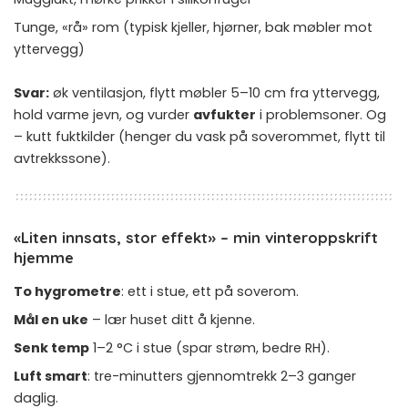
Tunge, «rå» rom (typisk kjeller, hjørner, bak møbler mot
yttervegg)
Svar:
øk ventilasjon, flytt møbler 5–10 cm fra yttervegg,
hold varme jevn, og vurder
avfukter
i problemsoner. Og
– kutt fuktkilder (henger du vask på soverommet, flytt til
avtrekkssone).
«Liten innsats, stor effekt» – min vinteroppskrift
hjemme
To hygrometre
: ett i stue, ett på soverom.
Mål en uke
– lær huset ditt å kjenne.
Senk temp
1–2 °C i stue (spar strøm, bedre RH).
Luft smart
: tre-minutters gjennomtrekk 2–3 ganger
daglig.