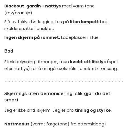
Blackout-gardin + nattlys
med varm tone
(rav/oransje).
Slå av taklys før legging. Les på
liten lampett
bak
skulderen, ikke i ansiktet.
Ingen skjerm på rommet.
Ladeplasser i stue.
Bad
Sterk belysning til morgen, men
kveld: ett lite lys
(speil
eller nattlys) for å unngå «solstråle i ansiktet» før seng.
Skjermlys uten demonisering: slik gjør du det
smart
Jeg er ikke anti-skjerm. Jeg er pro
timing og styrke
.
Nattmodus
(varmt fargetone) fra ettermiddag i