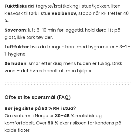
Fukttilskudd
: tegryte/kraftkoking i stue/kjøkken, liten
klesvask til tørk i stue
ved behov
, stopp når RH treffer 40
%.
Soverom
: luft 5–10 min før leggetid, hold døra litt på
gløtt, ikke tørk tøy der.
Luftfukter
hvis du trenger: bare med hygrometer + 3–2–
1-hygiene.
Se huden
: smør etter dusj mens huden er fuktig. Drikk
vann – det høres banalt ut, men hjelper.
Ofte stilte spørsmål (FAQ)
Bør jeg sikte på 50 % RH i stua?
Om vinteren i Norge er
30–45 %
realistisk og
komfortabelt. Over
50 %
øker risikoen for kondens på
kalde flater.