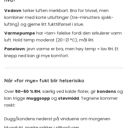
Vedovn
tørker luften merkbart. Bra for trivsel, men
kombiner med korte utluftinger (tre-minutters sjokk-
lufting) og gjerne litt fukttilførsel i stue.
Varmepumpe
har «tørr» følelse fordi den sirkulerer varm
luft. Hold temp moderat (20–21 °C), mål RH.
Panelovn
: jevn varme er bra, men høy temp = lav RH. Et
knepp ned kan gi mye komfort.
Når «for mye» fukt blir helserisiko
Over
50–60 % RH
, særlig ved kalde flater, gir
kondens
og
kan trigge
muggsopp
og
støvmidd
. Tegnene kommer
raskt:
Dugg/kondens nederst på vinduene om morgenen
Mugglukt, mørke prikker i silikonfuger