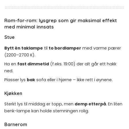
Rom-for-rom: lysgrep som gir maksimal effekt
med minimal innsats
Stue
Bytt én taklampe
til
to bordlamper
med varme pærer
(2200–2700 K).
Ha en
fast dimmetid
(f.eks. 19:00) der alt går ett hakk
ned.
Plasser lys
bak
sofa eller i hjørne – ikke rett i øynene.
Kjøkken
Sterkt lys til middag er topp, men
demp etterpå
. En liten
benk-lampe kan holde stemningen rolig.
Barnerom