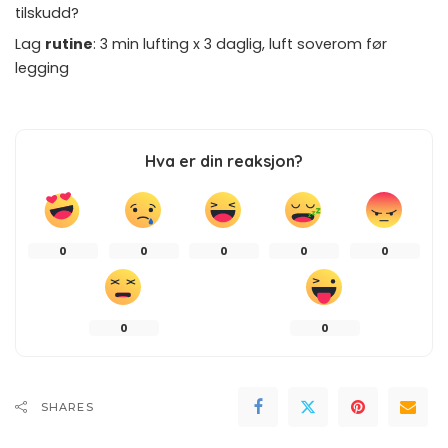
tilskudd?
Lag
rutine
: 3 min lufting x 3 daglig, luft soverom før
legging
Hva er din reaksjon?
0
0
0
0
0
0
0
SHARES