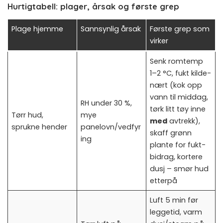
Hurtigtabell: plager, årsak og første grep
Plage hjemme
Sannsynlig årsak
Første grep som
virker
Senk romtemp
1–2 °C, fukt kilde-
nært (kok opp
vann til middag,
RH under 30 %,
tørk litt tøy inne
Tørr hud,
mye
med
avtrekk),
sprukne hender
panelovn/vedfyr
skaff grønn
ing
plante for fukt-
bidrag, kortere
dusj – smør hud
etterpå
Luft 5 min før
leggetid, varm