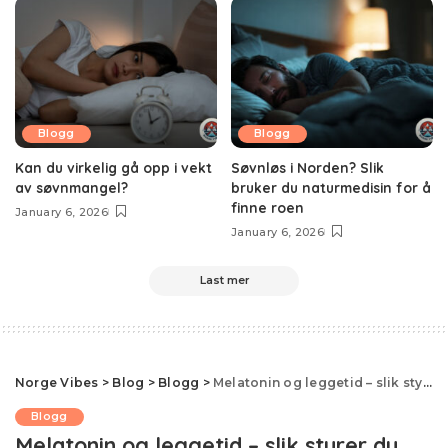
Blogg
Blogg
Kan du virkelig gå opp i vekt
Søvnløs i Norden? Slik
av søvnmangel?
bruker du naturmedisin for å
finne roen
January 6, 2026
January 6, 2026
Last mer
Norge Vibes
>
Blog
>
Blogg
>
Melatonin og leggetid – slik styrer du lyset hjemme
Blogg
Melatonin og leggetid – slik styrer du