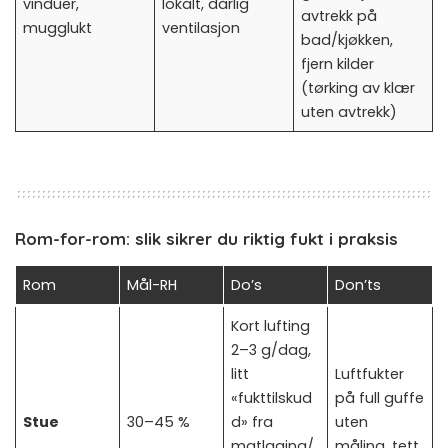
vinduer,
lokalt, dårlig
avtrekk på
mugglukt
ventilasjon
bad/kjøkken,
fjern kilder
(tørking av klær
uten avtrekk)
Rom-for-rom: slik sikrer du riktig fukt i praksis
Rom
Mål-RH
Do’s
Don’ts
Kort lufting
2–3 g/dag,
litt
Luftfukter
«fukttilskud
på full guffe
Stue
30–45 %
d» fra
uten
matlaging/
måling, tett