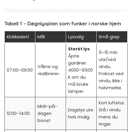
Tabell 1 – Døgnlysplan som funker i norske hjem
Klokkeslett
Mål
Lysvalg
Små grep
Sterkt lys
.
5–10 min
Åpne
ute/ved
gardiner.
Våkne og
vindu.
07:00–09:00
4000–6500
«kalibrere»
Frokost ved
K om du
vindu, ikke i
må bruke
halvmørke.
lamper.
Kort luftetur.
Midt-på-
Dagslys ute
Stå i vindu
12:00–14:00
dagen
hvis mulig.
mens du
boost
ringer.