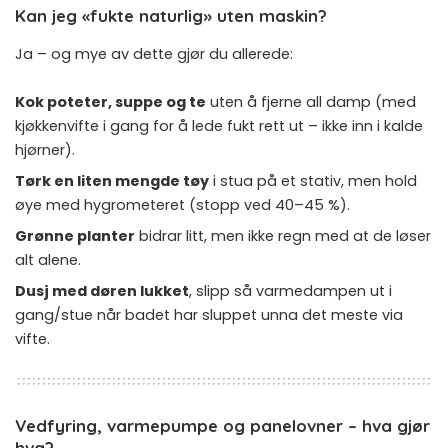
Kan jeg «fukte naturlig» uten maskin?
Ja – og mye av dette gjør du allerede:
Kok poteter, suppe og te
uten å fjerne all damp (med
kjøkkenvifte i gang for å lede fukt rett ut – ikke inn i kalde
hjørner).
Tørk en liten mengde tøy
i stua på et stativ, men hold
øye med hygrometeret (stopp ved 40–45 %).
Grønne planter
bidrar litt, men ikke regn med at de løser
alt alene.
Dusj med døren lukket
, slipp så varmedampen ut i
gang/stue når badet har sluppet unna det meste via
vifte.
Vedfyring, varmepumpe og panelovner – hva gjør
hva?