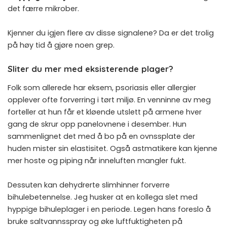
det færre mikrober.
Kjenner du igjen flere av disse signalene? Da er det trolig
på høy tid å gjøre noen grep.
Sliter du mer med eksisterende plager?
Folk som allerede har eksem, psoriasis eller allergier
opplever ofte forverring i tørt miljø. En venninne av meg
forteller at hun får et kløende utslett på armene hver
gang de skrur opp panelovnene i desember. Hun
sammenlignet det med å bo på en ovnssplate der
huden mister sin elastisitet. Også astmatikere kan kjenne
mer hoste og piping når inneluften mangler fukt.
Dessuten kan dehydrerte slimhinner forverre
bihulebetennelse. Jeg husker at en kollega slet med
hyppige bihuleplager i en periode. Legen hans foreslo å
bruke saltvannsspray og øke luftfuktigheten på