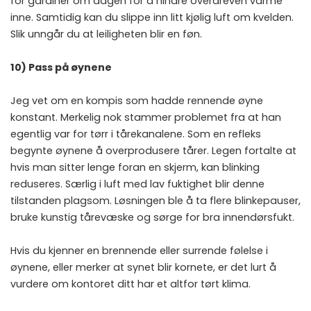
for gardiner om dagen for å hindre overdreven varme
inne. Samtidig kan du slippe inn litt kjølig luft om kvelden.
Slik unngår du at leiligheten blir en føn.
10) Pass på øynene
Jeg vet om en kompis som hadde rennende øyne
konstant. Merkelig nok stammer problemet fra at han
egentlig var for tørr i tårekanalene. Som en refleks
begynte øynene å overprodusere tårer. Legen fortalte at
hvis man sitter lenge foran en skjerm, kan blinking
reduseres. Særlig i luft med lav fuktighet blir denne
tilstanden plagsom. Løsningen ble å ta flere blinkepauser,
bruke kunstig tårevæske og sørge for bra innendørsfukt.
Hvis du kjenner en brennende eller surrende følelse i
øynene, eller merker at synet blir kornete, er det lurt å
vurdere om kontoret ditt har et altfor tørt klima.