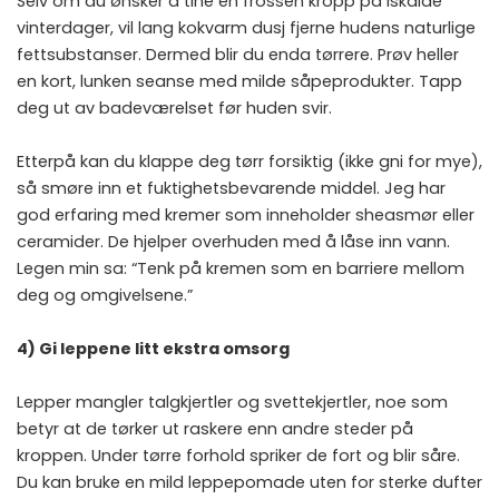
Selv om du ønsker å tine en frossen kropp på iskalde
vinterdager, vil lang kokvarm dusj fjerne hudens naturlige
fettsubstanser. Dermed blir du enda tørrere. Prøv heller
en kort, lunken seanse med milde såpeprodukter. Tapp
deg ut av badeværelset før huden svir.
Etterpå kan du klappe deg tørr forsiktig (ikke gni for mye),
så smøre inn et fuktighetsbevarende middel. Jeg har
god erfaring med kremer som inneholder sheasmør eller
ceramider. De hjelper overhuden med å låse inn vann.
Legen min sa: “Tenk på kremen som en barriere mellom
deg og omgivelsene.”
4) Gi leppene litt ekstra omsorg
Lepper mangler talgkjertler og svettekjertler, noe som
betyr at de tørker ut raskere enn andre steder på
kroppen. Under tørre forhold spriker de fort og blir såre.
Du kan bruke en mild leppepomade uten for sterke dufter