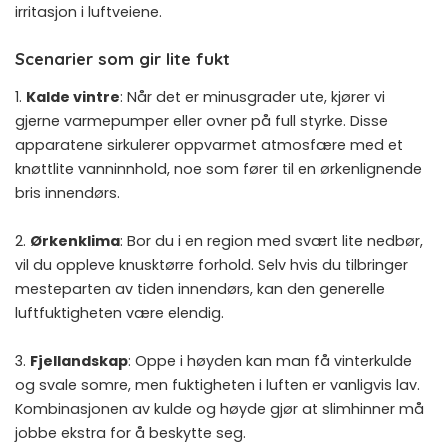
irritasjon i luftveiene.
Scenarier som gir lite fukt
1.
Kalde vintre
: Når det er minusgrader ute, kjører vi
gjerne varmepumper eller ovner på full styrke. Disse
apparatene sirkulerer oppvarmet atmosfære med et
knøttlite vanninnhold, noe som fører til en ørkenlignende
bris innendørs.
2.
Ørkenklima
: Bor du i en region med svært lite nedbør,
vil du oppleve knusktørre forhold. Selv hvis du tilbringer
mesteparten av tiden innendørs, kan den generelle
luftfuktigheten være elendig.
3.
Fjellandskap
: Oppe i høyden kan man få vinterkulde
og svale somre, men fuktigheten i luften er vanligvis lav.
Kombinasjonen av kulde og høyde gjør at slimhinner må
jobbe ekstra for å beskytte seg.