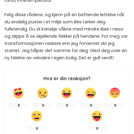
rundt innetemperatur.
Følg disse rådene, og kjenn på en befriende lettelse når
du endelig puster i et miljø som ikke tørker deg
fullstendig. Du vil kanskje våkne med mindre kløe i nesa
og slippe å se skjellende flekker på hendene. For meg var
transformasjonen raskere enn jeg forventet da jeg
startet. Jeg håper det samme for deg: Gled deg over en
ny følelse av velvære i egen bolig. Det er gull verdt!
Hva er din reaksjon?
0
0
0
0
0
0
0