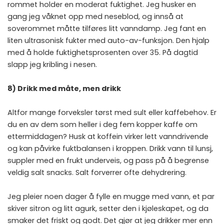
rommet holder en moderat fuktighet. Jeg husker en
gang jeg våknet opp med neseblod, og innså at
soverommet måtte tilføres litt vanndamp. Jeg fant en
liten ultrasonisk fukter med auto-av-funksjon. Den hjalp
med å holde fuktighetsprosenten over 35. På dagtid
slapp jeg kribling i nesen.
8) Drikk med måte, men drikk
Altfor mange forveksler tørst med sult eller kaffebehov. Er
du en av dem som heller i deg fem kopper kaffe om
ettermiddagen? Husk at koffein virker lett vanndrivende
og kan påvirke fuktbalansen i kroppen. Drikk vann til lunsj,
suppler med en frukt underveis, og pass på å begrense
veldig salt snacks. Salt forverrer ofte dehydrering.
Jeg pleier noen dager å fylle en mugge med vann, et par
skiver sitron og litt agurk, setter den i kjøleskapet, og da
smaker det friskt og godt. Det gjør at jeg drikker mer enn