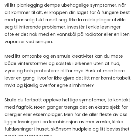
vil litt planlegging dempe ubehagelige symptomer. Når
alt kommer til alt, er kroppen din laget for å fungere best
med passelig fukt rundt seg. Ikke la milde plager utvikle
seg til irriterende problemer. Investér i enkle løsninger –
ofte er det nok med en vannskål på radiator eller en liten
vaporizer ved sengen.
Med litt omtanke og en smule kreativitet kan du møte
både vinterstormer og solstek i ørkenen uten at hud,
øyne og hals protesterer altfor mye. Husk at man bare
lever en gang. Hvorfor ikke gjøre det litt mer komfortabelt,
mykt og kjærlig overfor egne slimhinner?
Skulle du fortsatt oppleve heftige symptomer, ta kontakt
med fagfolk. Noen ganger trengs det en ekstra sjekk for
allergier eller eksemplager. Men for de aller fleste av oss
ligger løsningen i en kombinasjon av mer væske, kloke
fuktløsninger i huset, skånsom hudpleie og litt bevissthet