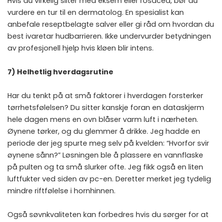
Hvis du virkelig sliter med eksem eller rosacea, bør du
vurdere en tur til en dermatolog. En spesialist kan
anbefale reseptbelagte salver eller gi råd om hvordan du
best ivaretar hudbarrieren. Ikke undervurder betydningen
av profesjonell hjelp hvis kløen blir intens.
7) Helhetlig hverdagsrutine
Har du tenkt på at små faktorer i hverdagen forsterker
tørrhetsfølelsen? Du sitter kanskje foran en dataskjerm
hele dagen mens en ovn blåser varm luft i nærheten.
Øynene tørker, og du glemmer å drikke. Jeg hadde en
periode der jeg spurte meg selv på kvelden: “Hvorfor svir
øynene sånn?” Løsningen ble å plassere en vannflaske
på pulten og ta små slurker ofte. Jeg fikk også en liten
luftfukter ved siden av pc-en. Deretter merket jeg tydelig
mindre riftfølelse i hornhinnen.
Også søvnkvaliteten kan forbedres hvis du sørger for at