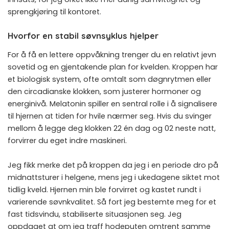
sprengkjøring til kontoret.
Hvorfor en stabil søvnsyklus hjelper
For å få en lettere oppvåkning trenger du en relativt jevn
sovetid og en gjentakende plan for kvelden. Kroppen har
et biologisk system, ofte omtalt som døgnrytmen eller
den circadianske klokken, som justerer hormoner og
energinivå. Melatonin spiller en sentral rolle i å signalisere
til hjernen at tiden for hvile nærmer seg. Hvis du svinger
mellom å legge deg klokken 22 én dag og 02 neste natt,
forvirrer du eget indre maskineri.
Jeg fikk merke det på kroppen da jeg i en periode dro på
midnattsturer i helgene, mens jeg i ukedagene siktet mot
tidlig kveld. Hjernen min ble forvirret og kastet rundt i
varierende søvnkvalitet. Så fort jeg bestemte meg for et
fast tidsvindu, stabiliserte situasjonen seg. Jeg
oppdaget at om jeg traff hodeputen omtrent samme