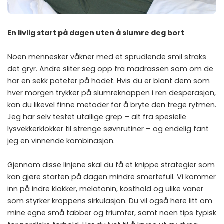
En livlig start på dagen uten å slumre deg bort
Noen mennesker våkner med et sprudlende smil straks
det gryr. Andre sliter seg opp fra madrassen som om de
har en sekk poteter på hodet. Hvis du er blant dem som
hver morgen trykker på slumreknappen i ren desperasjon,
kan du likevel finne metoder for å bryte den trege rytmen.
Jeg har selv testet utallige grep – alt fra spesielle
lysvekkerklokker til strenge søvnrutiner – og endelig fant
jeg en vinnende kombinasjon.
Gjennom disse linjene skal du få et knippe strategier som
kan gjøre starten på dagen mindre smertefull. Vi kommer
inn på indre klokker, melatonin, kosthold og ulike vaner
som styrker kroppens sirkulasjon. Du vil også høre litt om
mine egne små tabber og triumfer, samt noen tips typisk