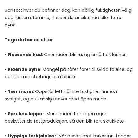
Uansett hvor du befinner deg, kan dårlig fuktighetsnivå gi
deg rusten stemme, flassende ansiktshud eller tørre
øyne.
Tegn du bør se etter
•
Flassende hud
: Overhuden blir ru, og små flak løsner.
•
Kløende øyne
: Mangel på tårer fører til svidd følelse, og
det blir mer ubehagelig å blunke.
•
Tørr munn
: Oppstår lett når lite fuktighet finnes i
svelget, og du kanskje sover med åpen munn.
•
Sprukne lepper
: Munnhuden har ingen egen
beskyttende fettproduksjon, så den blir fort skrukkete.
•
Hyppige forkjølelser
: Når neseslimet tørker inn, fanger