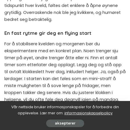
tidspunkt hver kveld, føltes det enklere å åpne øynene
grytidlig. Overraskende nok ble jeg kvikkere, og humøret
bedret seg betraktelig.
En fast rytme gir deg en flying start
For å stabilisere kvelden og morgenen bør du
eksperimentere med en konkret plan. Noen trenger sju
timer på øyet, andre trenger åtte eller ni. Finn et antall
timer som etterlater deg opplagt. Legg deg og stå opp
til avtalt klokkeslett hver dag, inkludert helger. Ja, også på
lørdager. I starten kan det føles som en mini-straff å
miste muligheten til å sove lenge på fridager, men
kroppen takker deg senere. Hvis du justerer klokken i
helgene, vil du ofte føle deg døgnvill igjen på mandag.
Vår nettside bruker informasjonskapsler for å forbedre din
opplevelse. Lær mer om:
informasjonskapselpolicy
Spesialister på søvn i Norden minner om at mørketiden
og sommersolen kan påvirke den biologiske klokken.
aksepterer
Midtvinters i Norge kan man ha lite dagslys, noe som gjør