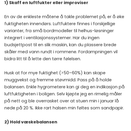
1) Skaff en luftfukter eller improviser
En av de enkleste måtene å takle problemet på, er å øke
fuktigheten innendørs. Luftfuktere finnes i forskjellige
varianter, fra små bordmodeller til helhus-løsninger
integrert i ventilasjonssystemer. Har du ingen
budsjettpost til en slik maskin, kan du plassere brede
skåler med vann rundt i rommene. Fordampningen vil
bidra litt til å lette den tørre følelsen.
Husk at for mye fuktighet (>50–60%) kan skape
muggvekst og fremme støvmidd. Pass på å holde
balansen. Enkle hygrometere kan gi deg en indikasjon på
luftfuktigheten i boligen. Selv kjøpte jeg en rimelig måler
på nett og ble overrasket over at stuen min i januar lå
nede på 20 %. Ikke rart halsen min føltes som sandpapir.
2) Hold væskebalansen