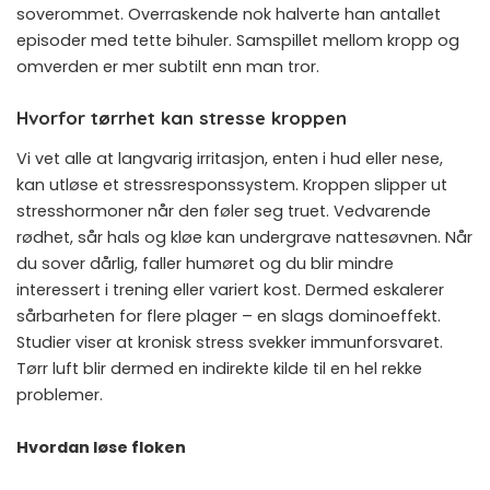
soverommet. Overraskende nok halverte han antallet
episoder med tette bihuler. Samspillet mellom kropp og
omverden er mer subtilt enn man tror.
Hvorfor tørrhet kan stresse kroppen
Vi vet alle at langvarig irritasjon, enten i hud eller nese,
kan utløse et stressresponssystem. Kroppen slipper ut
stresshormoner når den føler seg truet. Vedvarende
rødhet, sår hals og kløe kan undergrave nattesøvnen. Når
du sover dårlig, faller humøret og du blir mindre
interessert i trening eller variert kost. Dermed eskalerer
sårbarheten for flere plager – en slags dominoeffekt.
Studier viser at kronisk stress svekker immunforsvaret.
Tørr luft blir dermed en indirekte kilde til en hel rekke
problemer.
Hvordan løse floken