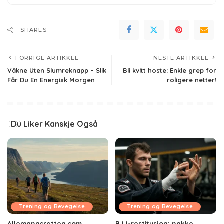
SHARES
FORRIGE ARTIKKEL
NESTE ARTIKKEL
Våkne Uten Slumreknapp – Slik
Bli kvitt hoste: Enkle grep for
Får Du En Energisk Morgen
roligere netter!
Du Liker Kanskje Også
Trening og Bevegelse
Trening og Bevegelse
Allemannsretten som
BJJ-restitusjon: nakke,