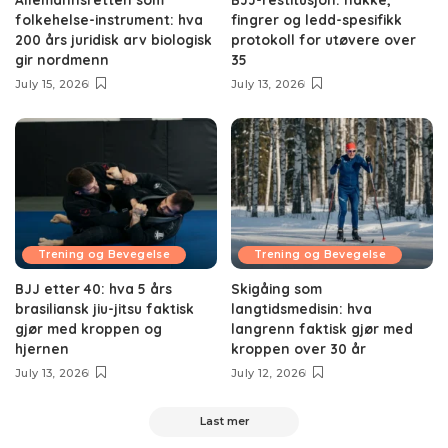
folkehelse-instrument: hva
fingrer og ledd-spesifikk
200 års juridisk arv biologisk
protokoll for utøvere over
gir nordmenn
35
July 15, 2026
July 13, 2026
Trening og Bevegelse
Trening og Bevegelse
BJJ etter 40: hva 5 års
Skigåing som
brasiliansk jiu-jitsu faktisk
langtidsmedisin: hva
gjør med kroppen og
langrenn faktisk gjør med
hjernen
kroppen over 30 år
July 13, 2026
July 12, 2026
Last mer