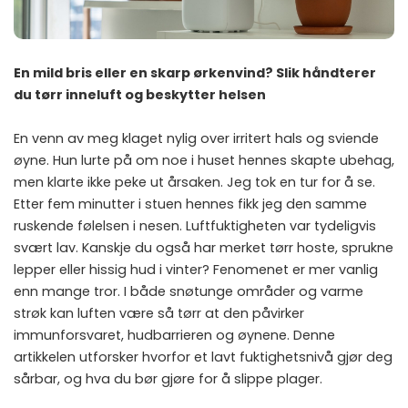
En mild bris eller en skarp ørkenvind? Slik håndterer
du tørr inneluft og beskytter helsen
En venn av meg klaget nylig over irritert hals og sviende
øyne. Hun lurte på om noe i huset hennes skapte ubehag,
men klarte ikke peke ut årsaken. Jeg tok en tur for å se.
Etter fem minutter i stuen hennes fikk jeg den samme
ruskende følelsen i nesen. Luftfuktigheten var tydeligvis
svært lav. Kanskje du også har merket tørr hoste, sprukne
lepper eller hissig hud i vinter? Fenomenet er mer vanlig
enn mange tror. I både snøtunge områder og varme
strøk kan luften være så tørr at den påvirker
immunforsvaret, hudbarrieren og øynene. Denne
artikkelen utforsker hvorfor et lavt fuktighetsnivå gjør deg
sårbar, og hva du bør gjøre for å slippe plager.