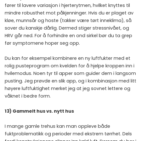
fører til lavere variasjon i hjerterytmen, hvilket knyttes til
mindre robusthet mot påkjenninger. Hvis du er plaget av
kløe, munnsår og hoste (takker være tørt inneklima), så
sover du kanskje dårlig. Dermed stiger stressnivået, og
HRV går ned. For å forhindre en ond sirkel bør du ta grep
før symptomene hoper seg opp.
Du kan for eksempel kombinere en ny luftfukter med et
rolig pusteprogram om kvelden for å hjelpe kroppen inn i
hvilemodus. Noen tyr til apper som guider dem i langsom
pusting. Jeg prøvde en slik app, og i kombinasjon med litt
høyere luftfuktighet merket jeg at jeg sovnet lettere og
våknet i bedre form.
13) Gammelt hus vs. nytt hus
I mange gamle trehus kan man oppleve både
fuktproblematikk og perioder med ekstrem tørrhet. Dels