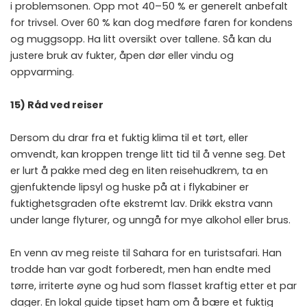
i problemsonen. Opp mot 40–50 % er generelt anbefalt
for trivsel. Over 60 % kan dog medføre faren for kondens
og muggsopp. Ha litt oversikt over tallene. Så kan du
justere bruk av fukter, åpen dør eller vindu og
oppvarming.
15) Råd ved reiser
Dersom du drar fra et fuktig klima til et tørt, eller
omvendt, kan kroppen trenge litt tid til å venne seg. Det
er lurt å pakke med deg en liten reisehudkrem, ta en
gjenfuktende lipsyl og huske på at i flykabiner er
fuktighetsgraden ofte ekstremt lav. Drikk ekstra vann
under lange flyturer, og unngå for mye alkohol eller brus.
En venn av meg reiste til Sahara for en turistsafari. Han
trodde han var godt forberedt, men han endte med
tørre, irriterte øyne og hud som flasset kraftig etter et par
dager. En lokal guide tipset ham om å bære et fuktig