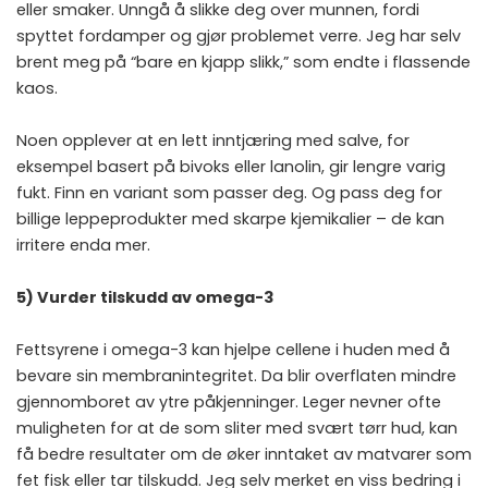
eller smaker. Unngå å slikke deg over munnen, fordi
spyttet fordamper og gjør problemet verre. Jeg har selv
brent meg på “bare en kjapp slikk,” som endte i flassende
kaos.
Noen opplever at en lett inntjæring med salve, for
eksempel basert på bivoks eller lanolin, gir lengre varig
fukt. Finn en variant som passer deg. Og pass deg for
billige leppeprodukter med skarpe kjemikalier – de kan
irritere enda mer.
5) Vurder tilskudd av omega-3
Fettsyrene i omega-3 kan hjelpe cellene i huden med å
bevare sin membranintegritet. Da blir overflaten mindre
gjennomboret av ytre påkjenninger. Leger nevner ofte
muligheten for at de som sliter med svært tørr hud, kan
få bedre resultater om de øker inntaket av matvarer som
fet fisk eller tar tilskudd. Jeg selv merket en viss bedring i