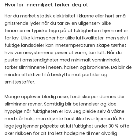
Hvorfor innemiljøet tørker deg ut
Har du merket statisk elektrisitet i klærne eller hørt små
gnistrende lyder når du tar av en ullgenser? Slike
fenomen er typiske tegn på at fuktigheten i hjemmet er
for lav. Ulike klimasoner har ulike luftkvaliteter, men selv i
fuktige landsdeler kan innetemperaturen skape tørrhet
hvis varmesystemene pøser ut varm, tørr luft. Når du
puster i omstendigheter med minimalt vanninnhold,
tørker slimhinnene i nesen, halsen og bronkiene. Da blir de
mindre effektive til å beskytte mot partikler og
smittestoffer.
Mange opplever blodig nese, fordi skorper dannes der
slimhinner revner. Samtidig blir betennelser og kløe
hyppige når fuktigheten er lav. Jeg pleide selv å våkne
med sår hals, men skjønte først ikke hvor kjernen lå. En
lege jeg kjenner påpekte at luftfuktighet under 30 % ofte
øker risikoen for alt fra lett hodepine til mer alvorlig