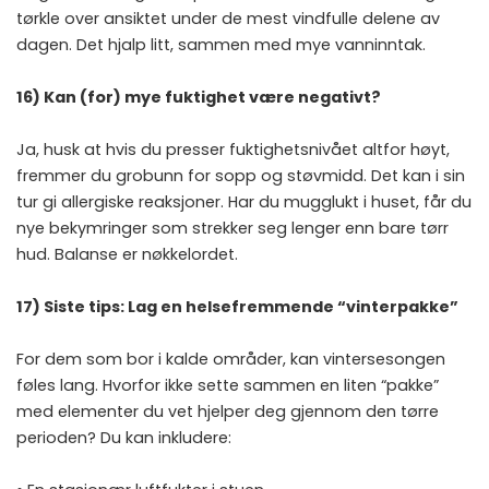
tørkle over ansiktet under de mest vindfulle delene av
dagen. Det hjalp litt, sammen med mye vanninntak.
16) Kan (for) mye fuktighet være negativt?
Ja, husk at hvis du presser fuktighetsnivået altfor høyt,
fremmer du grobunn for sopp og støvmidd. Det kan i sin
tur gi allergiske reaksjoner. Har du mugglukt i huset, får du
nye bekymringer som strekker seg lenger enn bare tørr
hud. Balanse er nøkkelordet.
17) Siste tips: Lag en helsefremmende “vinterpakke”
For dem som bor i kalde områder, kan vintersesongen
føles lang. Hvorfor ikke sette sammen en liten “pakke”
med elementer du vet hjelper deg gjennom den tørre
perioden? Du kan inkludere: