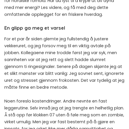
for nordiske forhold. Har du lyst til å krype ut av dyna
med mer energi? Les videre, og få med deg dette
omfattende opplegget for en friskere hverdag.
En glipp ga meg et varsel
For et par år siden glemte jeg fullstendig å justere
vekkeruret, og jeg forsov meg til en viktig avtale på
jobben. Kollegaene mine trodde først jeg var syk, men
sannheten var at jeg rett og slett hadde slumret
gjennom ti ringesignaler. Senere på dagen skjønte jeg at
et slikt mønster var blitt vanlig: Jeg sovnet sent, ignorerte
uret og stresset gjennom frokosten. Det var tydelig at jeg
måtte finne en bedre metode.
Noen foreslo kostendringer. Andre nevnte en fast
leggerutine. Selv innså jeg at jeg trengte en helhetlig plan.
Å stå opp før klokken 07 uten å føle meg som en zombie,
virket umulig. Men jeg var fast bestemt på å gjøre en
innsats, for jeg orket ikke mer dårlig samvittighet og