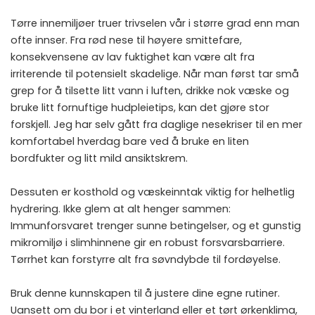
Tørre innemiljøer truer trivselen vår i større grad enn man
ofte innser. Fra rød nese til høyere smittefare,
konsekvensene av lav fuktighet kan være alt fra
irriterende til potensielt skadelige. Når man først tar små
grep for å tilsette litt vann i luften, drikke nok væske og
bruke litt fornuftige hudpleietips, kan det gjøre stor
forskjell. Jeg har selv gått fra daglige nesekriser til en mer
komfortabel hverdag bare ved å bruke en liten
bordfukter og litt mild ansiktskrem.
Dessuten er kosthold og væskeinntak viktig for helhetlig
hydrering. Ikke glem at alt henger sammen:
Immunforsvaret trenger sunne betingelser, og et gunstig
mikromiljø i slimhinnene gir en robust forsvarsbarriere.
Tørrhet kan forstyrre alt fra søvndybde til fordøyelse.
Bruk denne kunnskapen til å justere dine egne rutiner.
Uansett om du bor i et vinterland eller et tørt ørkenklima,