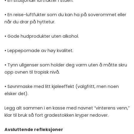
• En stasjonær luftfukter i stuen.
• En reise-luftfukter som du kan ha på soverommet eller
når du drar på hyttetur.
• Gode hudprodukter uten alkohol.
• Leppepomade av høy kvalitet.
• Tynn ullgenser som holder deg varm uten å måtte skru
opp ovnen til tropisk nivå.
• Søvnmaske med litt kjøleeffekt (valgfritt, men noen
elsker det).
Legg alt sammen i en kasse med navnet “vinterens venn,”
klar til bruk så fort gradestokken kryper nedover.
Avsluttende refleksjoner