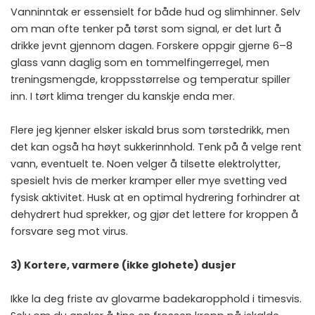
Vanninntak er essensielt for både hud og slimhinner. Selv
om man ofte tenker på tørst som signal, er det lurt å
drikke jevnt gjennom dagen. Forskere oppgir gjerne 6–8
glass vann daglig som en tommelfingerregel, men
treningsmengde, kroppsstørrelse og temperatur spiller
inn. I tørt klima trenger du kanskje enda mer.
Flere jeg kjenner elsker iskald brus som tørstedrikk, men
det kan også ha høyt sukkerinnhold. Tenk på å velge rent
vann, eventuelt te. Noen velger å tilsette elektrolytter,
spesielt hvis de merker kramper eller mye svetting ved
fysisk aktivitet. Husk at en optimal hydrering forhindrer at
dehydrert hud sprekker, og gjør det lettere for kroppen å
forsvare seg mot virus.
3) Kortere, varmere (ikke glohete) dusjer
Ikke la deg friste av glovarme badekaropphold i timesvis.