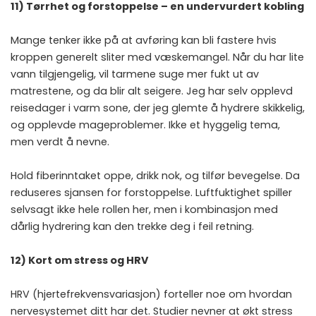
11) Tørrhet og forstoppelse – en undervurdert kobling
Mange tenker ikke på at avføring kan bli fastere hvis
kroppen generelt sliter med væskemangel. Når du har lite
vann tilgjengelig, vil tarmene suge mer fukt ut av
matrestene, og da blir alt seigere. Jeg har selv opplevd
reisedager i varm sone, der jeg glemte å hydrere skikkelig,
og opplevde mageproblemer. Ikke et hyggelig tema,
men verdt å nevne.
Hold fiberinntaket oppe, drikk nok, og tilfør bevegelse. Da
reduseres sjansen for forstoppelse. Luftfuktighet spiller
selvsagt ikke hele rollen her, men i kombinasjon med
dårlig hydrering kan den trekke deg i feil retning.
12) Kort om stress og HRV
HRV (hjertefrekvensvariasjon) forteller noe om hvordan
nervesystemet ditt har det. Studier nevner at økt stress