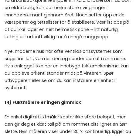
fordi konstruksjonene slipper inn kald luft. Dersom du bor i
en eldre bolig, kan du merke store svingninger i
innendørsklimaet gjennom året. Noen setter opp enkle
værsperrer og tettelister for å stabilisere. Vær litt obs på
at du ikke lager en helt hermetisk sone – litt naturlig
lufting er fortsatt viktig for å unngå muggsopp.
Nye, moderne hus har ofte ventilasjonssystemer som
suger inn luft, varmer den og sender den ut i rommene.
Hvis anlegget ikke har en innebygd fuktemekanisme, kan
du oppleve ørkentilstander midt på vinteren. Spør
utbyggeren eller se om du kan installere en enhet i
systemet.
14) Fuktmålere er ingen gimmick
En enkel digital fuktmåler koster ikke store beløpet, men
den gir deg et klart tall på om rommet ditt ligner en tørr
slette. Hvis måleren viser under 30 % kontinuerlig, ligger du