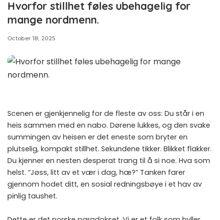
Hvorfor stillhet føles ubehagelig for
mange nordmenn.
October 18, 2025
Scenen er gjenkjennelig for de fleste av oss: Du står i en
heis sammen med en nabo. Dørene lukkes, og den svake
summingen av heisen er det eneste som bryter en
plutselig, kompakt stillhet. Sekundene tikker. Blikket flakker.
Du kjenner en nesten desperat trang til å si noe. Hva som
helst. “Jøss, litt av et vær i dag, hæ?” Tanken farer
gjennom hodet ditt, en sosial redningsbøye i et hav av
pinlig taushet.
Dette er det norske paradokset. Vi er et folk som hyller