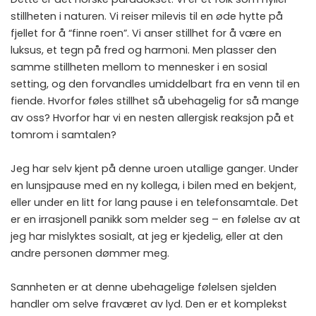
stillheten i naturen. Vi reiser milevis til en øde hytte på
fjellet for å “finne roen”. Vi anser stillhet for å være en
luksus, et tegn på fred og harmoni. Men plasser den
samme stillheten mellom to mennesker i en sosial
setting, og den forvandles umiddelbart fra en venn til en
fiende. Hvorfor føles stillhet så ubehagelig for så mange
av oss? Hvorfor har vi en nesten allergisk reaksjon på et
tomrom i samtalen?
Jeg har selv kjent på denne uroen utallige ganger. Under
en lunsjpause med en ny kollega, i bilen med en bekjent,
eller under en litt for lang pause i en telefonsamtale. Det
er en irrasjonell panikk som melder seg – en følelse av at
jeg har mislyktes sosialt, at jeg er kjedelig, eller at den
andre personen dømmer meg.
Sannheten er at denne ubehagelige følelsen sjelden
handler om selve fraværet av lyd. Den er et komplekst