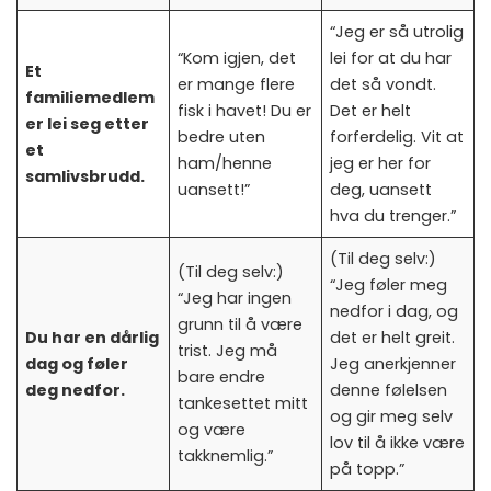
“Jeg er så utrolig
“Kom igjen, det
lei for at du har
Et
er mange flere
det så vondt.
familiemedlem
fisk i havet! Du er
Det er helt
er lei seg etter
bedre uten
forferdelig. Vit at
et
ham/henne
jeg er her for
samlivsbrudd.
uansett!”
deg, uansett
hva du trenger.”
(Til deg selv:)
(Til deg selv:)
“Jeg føler meg
“Jeg har ingen
nedfor i dag, og
grunn til å være
Du har en dårlig
det er helt greit.
trist. Jeg må
dag og føler
Jeg anerkjenner
bare endre
deg nedfor.
denne følelsen
tankesettet mitt
og gir meg selv
og være
lov til å ikke være
takknemlig.”
på topp.”