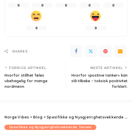
0
0
0
0
0
0
0
SHARES
FORRIGE ARTIKKEL
NESTE ARTIKKEL
Hvorfor stillhet føles
Hvorfor «positive tanker» kan
ubehagelig for mange
slå tilbake – toksisk positivitet
nordmenn.
forklart.
Norge Vibes
>
Blog
>
Spesifikke og Nysgjerrighetsvekkende Temaer
Spesifikke og Nysgjerrighetsvekkende Temaer