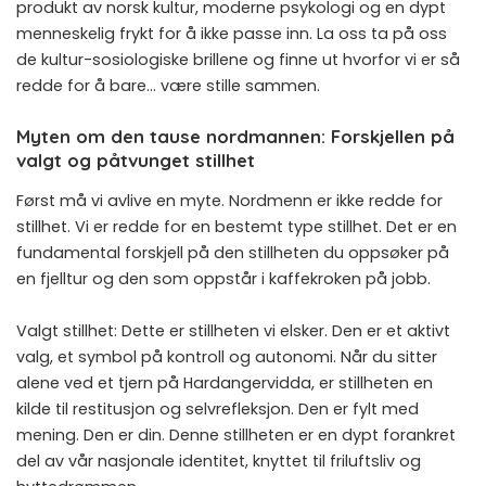
produkt av norsk kultur, moderne psykologi og en dypt
menneskelig frykt for å ikke passe inn. La oss ta på oss
de kultur-sosiologiske brillene og finne ut hvorfor vi er så
redde for å bare… være stille sammen.
Myten om den tause nordmannen: Forskjellen på
valgt og påtvunget stillhet
Først må vi avlive en myte. Nordmenn er ikke redde for
stillhet. Vi er redde for en bestemt type stillhet. Det er en
fundamental forskjell på den stillheten du oppsøker på
en fjelltur og den som oppstår i kaffekroken på jobb.
Valgt stillhet: Dette er stillheten vi elsker. Den er et aktivt
valg, et symbol på kontroll og autonomi. Når du sitter
alene ved et tjern på Hardangervidda, er stillheten en
kilde til restitusjon og selvrefleksjon. Den er fylt med
mening. Den er din. Denne stillheten er en dypt forankret
del av vår nasjonale identitet, knyttet til friluftsliv og