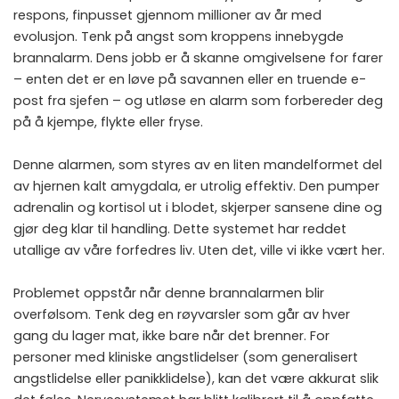
respons, finpusset gjennom millioner av år med
evolusjon. Tenk på angst som kroppens innebygde
brannalarm. Dens jobb er å skanne omgivelsene for farer
– enten det er en løve på savannen eller en truende e-
post fra sjefen – og utløse en alarm som forbereder deg
på å kjempe, flykte eller fryse.
Denne alarmen, som styres av en liten mandelformet del
av hjernen kalt amygdala, er utrolig effektiv. Den pumper
adrenalin og kortisol ut i blodet, skjerper sansene dine og
gjør deg klar til handling. Dette systemet har reddet
utallige av våre forfedres liv. Uten det, ville vi ikke vært her.
Problemet oppstår når denne brannalarmen blir
overfølsom. Tenk deg en røyvarsler som går av hver
gang du lager mat, ikke bare når det brenner. For
personer med kliniske angstlidelser (som generalisert
angstlidelse eller panikklidelse), kan det være akkurat slik