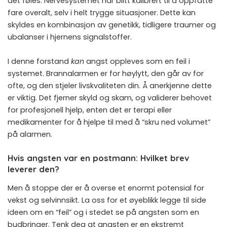
det føles. Nervesystemet har blitt kalibrert til å oppfatte
fare overalt, selv i helt trygge situasjoner. Dette kan
skyldes en kombinasjon av genetikk, tidligere traumer og
ubalanser i hjernens signalstoffer.
I denne forstand
kan
angst oppleves som en feil i
systemet. Brannalarmen er for høylytt, den går av for
ofte, og den stjeler livskvaliteten din. Å anerkjenne dette
er viktig. Det fjerner skyld og skam, og validerer behovet
for profesjonell hjelp, enten det er terapi eller
medikamenter for å hjelpe til med å “skru ned volumet”
på alarmen.
Hvis angsten var en postmann: Hvilket brev
leverer den?
Men å stoppe der er å overse et enormt potensial for
vekst og selvinnsikt. La oss for et øyeblikk legge til side
ideen om en “feil” og i stedet se på angsten som en
budbringer. Tenk deg at angsten er en ekstremt