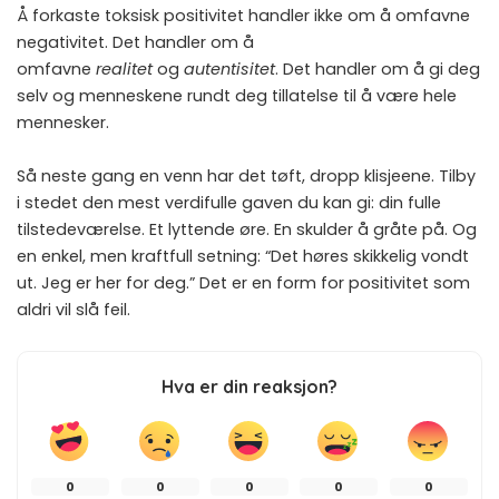
Å forkaste toksisk positivitet handler ikke om å omfavne
negativitet. Det handler om å
omfavne
realitet
og
autentisitet
. Det handler om å gi deg
selv og menneskene rundt deg tillatelse til å være hele
mennesker.
Så neste gang en venn har det tøft, dropp klisjeene. Tilby
i stedet den mest verdifulle gaven du kan gi: din fulle
tilstedeværelse. Et lyttende øre. En skulder å gråte på. Og
en enkel, men kraftfull setning: “Det høres skikkelig vondt
ut. Jeg er her for deg.” Det er en form for positivitet som
aldri vil slå feil.
Hva er din reaksjon?
0
0
0
0
0