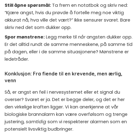
Still åpne spørsmål:
Ta frem en notatbok og skriv ned:
“Kjære angst, hvis du prøvde å fortelle meg noe viktig
akkurat nå, hva ville det vært?” Ikke sensurer svaret. Bare
skriv ned det som dukker opp.
Spor mønstrene:
Legg merke til
når
angsten dukker opp.
Er det alltid rundt de samme menneskene, på samme tid
på dagen, eller i de samme situasjonene? Mønstrene er
ledetråder.
Konklusjon: Fra fiende til en krevende, men ærlig,
venn
Så, er angst en feil i nervesystemet eller et signal du
overser? Svaret er ja. Det er begge deler, og det er her
den virkelige kraften ligger. Vi kan anerkjenne at vår
biologiske brannalarm kan være overfølsom og trenge
justering,
samtidig
som vi respekterer alarmen som en
potensielt livsviktig budbringer.