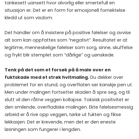
tankesett uansett hvor alvorlig eller smertefull en
situasjon er. Det er en form for emosjonell fornektelse
kledd ut som visdom.
Det handler om å insistere på positive følelser og avvise
alt som kan oppfattes som “negativt”. Resultatet er at
legitime, menneskelige følelser som sorg, sinne, skuffelse
og frykt blir stemplet som “dårlige” og uønskede.
Tenk på det som et forsøk på å male over en
fuktskade med et strøk hvitmaling.
Du dekker over
problemet for en stund, og overflaten ser kanskje pen ut.
Men under malingen fortsetter skaden å spre seg, og til
slutt vil den råtne veggen kollapse. Toksisk positivitet er
den smilende, overfladiske malingen. Ekte følelsesmessig
arbeid er å rive opp veggen, tørke ut fukten og fikse
lekkasjen. Det er krevende, men det er den eneste
løsningen som fungerer i lengden.