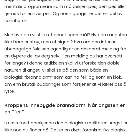
mentale programvare som må bekjempes, dempes eller
fjernes for enhver pris. Og noen ganger er det en del av
sannheten.
Men hva om vi stilte et annet spørsmål? Hva om angsten
ikke bare er støy, men et signal? Hva om den intense,
ubehagelige følelsen egentlig er en desperat melding fra
en dypere del av deg selv – en melding du har oversett
for lenge? I denne artikkelen skal vi utforske den doble
naturen til angst. Vi skal se på den som både en
biologisk “brannalarm” som kan ha feil, og som en klok,
om enn brutal, budbringer som fortjener at vi lærer oss å
lytte.
Kroppens innebygde brannalarm: Når angsten er
en “feil”
La oss først anerkjenne den biologiske realiteten. Angst er
ikke noe du finner på. Det er en dypt forankret fysiologisk