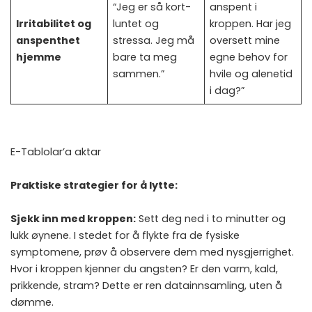
“Jeg er så kort-
anspent i
Irritabilitet og
luntet og
kroppen. Har jeg
anspenthet
stressa. Jeg må
oversett mine
hjemme
bare ta meg
egne behov for
sammen.”
hvile og alenetid
i dag?”
E-Tablolar’a aktar
Praktiske strategier for å lytte:
Sjekk inn med kroppen:
Sett deg ned i to minutter og
lukk øynene. I stedet for å flykte fra de fysiske
symptomene, prøv å observere dem med nysgjerrighet.
Hvor i kroppen kjenner du angsten? Er den varm, kald,
prikkende, stram? Dette er ren datainnsamling, uten å
dømme.