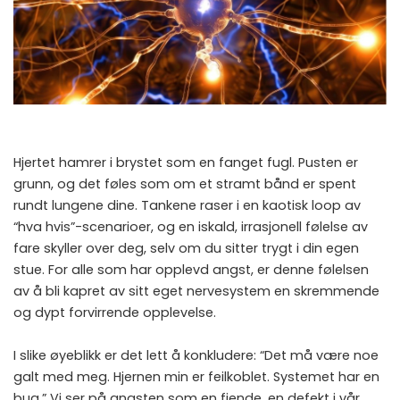
Hjertet hamrer i brystet som en fanget fugl. Pusten er
grunn, og det føles som om et stramt bånd er spent
rundt lungene dine. Tankene raser i en kaotisk loop av
“hva hvis”-scenarioer, og en iskald, irrasjonell følelse av
fare skyller over deg, selv om du sitter trygt i din egen
stue. For alle som har opplevd angst, er denne følelsen
av å bli kapret av sitt eget nervesystem en skremmende
og dypt forvirrende opplevelse.
I slike øyeblikk er det lett å konkludere: “Det må være noe
galt med meg. Hjernen min er feilkoblet. Systemet har en
bug.” Vi ser på angsten som en fiende, en defekt i vår