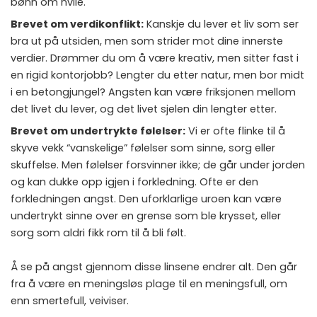
bønn om hvile.
Brevet om verdikonflikt:
Kanskje du lever et liv som ser
bra ut på utsiden, men som strider mot dine innerste
verdier. Drømmer du om å være kreativ, men sitter fast i
en rigid kontorjobb? Lengter du etter natur, men bor midt
i en betongjungel? Angsten kan være friksjonen mellom
det livet du lever, og det livet sjelen din lengter etter.
Brevet om undertrykte følelser:
Vi er ofte flinke til å
skyve vekk “vanskelige” følelser som sinne, sorg eller
skuffelse. Men følelser forsvinner ikke; de går under jorden
og kan dukke opp igjen i forkledning. Ofte er den
forkledningen angst. Den uforklarlige uroen kan være
undertrykt sinne over en grense som ble krysset, eller
sorg som aldri fikk rom til å bli følt.
Å se på angst gjennom disse linsene endrer alt. Den går
fra å være en meningsløs plage til en meningsfull, om
enn smertefull, veiviser.