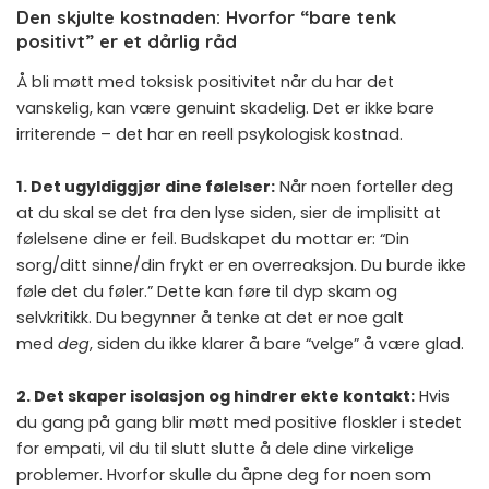
Den skjulte kostnaden: Hvorfor “bare tenk
positivt” er et dårlig råd
Å bli møtt med toksisk positivitet når du har det
vanskelig, kan være genuint skadelig. Det er ikke bare
irriterende – det har en reell psykologisk kostnad.
1. Det ugyldiggjør dine følelser:
Når noen forteller deg
at du skal se det fra den lyse siden, sier de implisitt at
følelsene dine er feil. Budskapet du mottar er: “Din
sorg/ditt sinne/din frykt er en overreaksjon. Du burde ikke
føle det du føler.” Dette kan føre til dyp skam og
selvkritikk. Du begynner å tenke at det er noe galt
med
deg
, siden du ikke klarer å bare “velge” å være glad.
2. Det skaper isolasjon og hindrer ekte kontakt:
Hvis
du gang på gang blir møtt med positive floskler i stedet
for empati, vil du til slutt slutte å dele dine virkelige
problemer. Hvorfor skulle du åpne deg for noen som