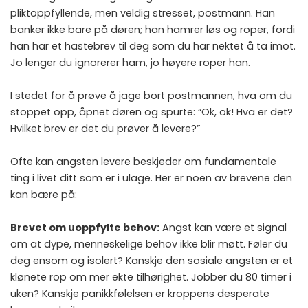
pliktoppfyllende, men veldig stresset, postmann. Han
banker ikke bare på døren; han hamrer løs og roper, fordi
han har et hastebrev til deg som du har nektet å ta imot.
Jo lenger du ignorerer ham, jo høyere roper han.
I stedet for å prøve å jage bort postmannen, hva om du
stoppet opp, åpnet døren og spurte: “Ok, ok! Hva er det?
Hvilket brev er det du prøver å levere?”
Ofte kan angsten levere beskjeder om fundamentale
ting i livet ditt som er i ulage. Her er noen av brevene den
kan bære på:
Brevet om uoppfylte behov:
Angst kan være et signal
om at dype, menneskelige behov ikke blir møtt. Føler du
deg ensom og isolert? Kanskje den sosiale angsten er et
klønete rop om mer ekte tilhørighet. Jobber du 80 timer i
uken? Kanskje panikkfølelsen er kroppens desperate