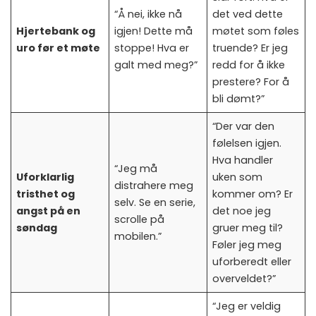
“Å nei, ikke nå
det ved dette
Hjertebank og
igjen! Dette må
møtet som føles
uro før et møte
stoppe! Hva er
truende? Er jeg
galt med meg?”
redd for å ikke
prestere? For å
bli dømt?”
“Der var den
følelsen igjen.
Hva handler
“Jeg må
Uforklarlig
uken som
distrahere meg
tristhet og
kommer om? Er
selv. Se en serie,
angst på en
det noe jeg
scrolle på
søndag
gruer meg til?
mobilen.”
Føler jeg meg
uforberedt eller
overveldet?”
“Jeg er veldig