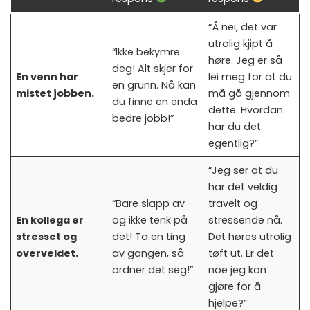
“Å nei, det var
utrolig kjipt å
“Ikke bekymre
høre. Jeg er så
deg! Alt skjer for
En venn har
lei meg for at du
en grunn. Nå kan
mistet jobben.
må gå gjennom
du finne en enda
dette. Hvordan
bedre jobb!”
har du det
egentlig?”
“Jeg ser at du
har det veldig
“Bare slapp av
travelt og
En kollega er
og ikke tenk på
stressende nå.
stresset og
det! Ta en ting
Det høres utrolig
overveldet.
av gangen, så
tøft ut. Er det
ordner det seg!”
noe jeg kan
gjøre for å
hjelpe?”