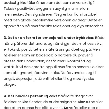
beviselig ikke tåler å høre om det som er vanskelig?
Toksisk positivitet bygger en usynlig mur mellom
mennesker. Den signaliserer: “Jeg er kun komfortabel
med den glade, problemfrie versjonen av deg.” Dette er
oppskriften på overfladiske relasjoner og dyp ensomhet.
3. Det er en form for emosjonell undertrykkelse:
Både
når vi påfører det andre, og når vi gjør det mot oss selv,
er toksisk positivitet en måte å unngå ubehag på. Men
følelser er som en badeball: jo hardere du prøver å
presse den under vann, desto mer ukontrollert og
kraftfullt vil den sprette opp til overflaten senere. Følelser
som blir ignorert, forsvinner ikke. De forvandler seg til
angst, depresjon, utbrenthet eller til og med fysiske
plager.
4. Det hindrer personlig vekst:
Såkalte “negative”
følelser er ikke fiender; de er datasignaler.
Sinne
forteller
deg at en grense har blitt krysset.
Sorg
forteller deg at