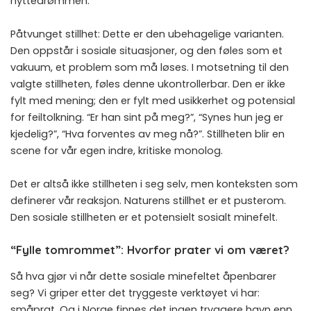
hyttedrømmen.
Påtvunget stillhet: Dette er den ubehagelige varianten.
Den oppstår i sosiale situasjoner, og den føles som et
vakuum, et problem som må løses. I motsetning til den
valgte stillheten, føles denne ukontrollerbar. Den er ikke
fylt med mening; den er fylt med usikkerhet og potensial
for feiltolkning. “Er han sint på meg?”, “Synes hun jeg er
kjedelig?”, “Hva forventes av meg nå?”. Stillheten blir en
scene for vår egen indre, kritiske monolog.
Det er altså ikke stillheten i seg selv, men konteksten som
definerer vår reaksjon. Naturens stillhet er et pusterom.
Den sosiale stillheten er et potensielt sosialt minefelt.
“Fylle tomrommet”: Hvorfor prater vi om været?
Så hva gjør vi når dette sosiale minefeltet åpenbarer
seg? Vi griper etter det tryggeste verktøyet vi har:
småprat. Og i Norge finnes det ingen tryggere havn enn