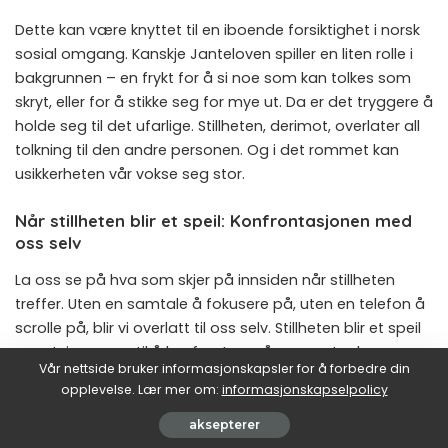
Dette kan være knyttet til en iboende forsiktighet i norsk
sosial omgang. Kanskje Janteloven spiller en liten rolle i
bakgrunnen – en frykt for å si noe som kan tolkes som
skryt, eller for å stikke seg for mye ut. Da er det tryggere å
holde seg til det ufarlige. Stillheten, derimot, overlater all
tolkning til den andre personen. Og i det rommet kan
usikkerheten vår vokse seg stor.
Når stillheten blir et speil: Konfrontasjonen med
oss selv
La oss se på hva som skjer på innsiden når stillheten
treffer. Uten en samtale å fokusere på, uten en telefon å
scrolle på, blir vi overlatt til oss selv. Stillheten blir et speil
som tvinger oss til å konfrontere våre egne tanker og
Vår nettside bruker informasjonskapsler for å forbedre din
følelser i sanntid. Og for mange i vår hyperstimulerte
opplevelse. Lær mer om:
informasjonskapselpolicy
verden er dette blitt en uvant og ubehagelig opplevelse.
aksepterer