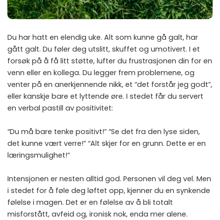
Du har hatt en elendig uke. Alt som kunne gå galt, har
gått galt. Du føler deg utslitt, skuffet og umotivert. I et
forsøk på å få litt støtte, lufter du frustrasjonen din for en
venn eller en kollega. Du legger frem problemene, og
venter på en anerkjennende nikk, et “det forstår jeg godt”,
eller kanskje bare et lyttende øre. I stedet får du servert
en verbal pastill av positivitet:
“Du må bare tenke positivt!” “Se det fra den lyse siden,
det kunne vært verre!” “Alt skjer for en grunn. Dette er en
læringsmulighet!”
Intensjonen er nesten alltid god. Personen vil deg vel. Men
i stedet for å føle deg løftet opp, kjenner du en synkende
følelse i magen. Det er en følelse av å bli totalt
misforstått, avfeid og, ironisk nok, enda mer alene.