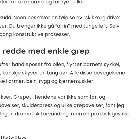
r for å reparere og fornye celler.
udd. Noen beskriver en følelse av “skikkelig drive”
 Du trenger ikke gå “all in” med tunge løft. Selv
 gang konstruktive prosesser.
 redde med enkle grep
øfter handleposer fra bilen, flytter barnets sykkel,
e, kanskje skyver en tung dør. Alle disse bevegelsene
ke i armer, bein, rygg og kjernemuskler.
kser. Grepet i hendene var ikke som før, og
roøvelser, skulderpress og ulike grepøvelser, fant jeg
. Ingen dramatisk forvandling, men en praktisk gevinst
lrisiko