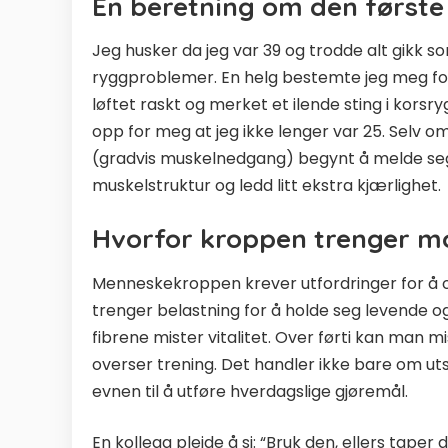
En beretning om den første
Jeg husker da jeg var 39 og trodde alt gikk s
ryggproblemer. En helg bestemte jeg meg for å
løftet raskt og merket et ilende sting i korsr
opp for meg at jeg ikke lenger var 25. Selv 
(gradvis muskelnedgang) begynt å melde seg.
muskelstruktur og ledd litt ekstra kjærlighet.
Hvorfor kroppen trenger m
Menneskekroppen krever utfordringer for å o
trenger belastning for å holde seg levende og ro
fibrene mister vitalitet. Over førti kan ma
overser trening. Det handler ikke bare om ut
evnen til å utføre hverdagslige gjøremål.
En kollega pleide å si: “Bruk den, ellers taper