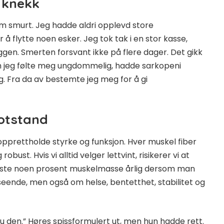
 knekk
om smurt. Jeg hadde aldri opplevd store
 flytte noen esker. Jeg tok tak i en stor kasse,
yggen. Smerten forsvant ikke på flere dager. Det gikk
om jeg følte meg ungdommelig, hadde sarkopeni
 Fra da av bestemte jeg meg for å gi
otstand
pprettholde styrke og funksjon. Hver muskel fiber
bust. Hvis vi alltid velger lettvint, risikerer vi at
n miste noen prosent muskelmasse årlig dersom man
seende, men også om helse, bentetthet, stabilitet og
 du den.” Høres spissformulert ut, men hun hadde rett.