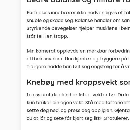
Førti pluss innebærer ikke nødvendigvis et fall
snuble og skade seg. Balanse handler om sams
Styrkende bevegelser hjelper musklene i beina 
trår feil i en trapp.
Min kamerat opplevde en merkbar forbedring 
ettbeinsøvelser. Han kjente seg tryggere på tu
Tidligere hadde han følt seg engstelig for å v
Knebøy med kroppsvekt so
La oss si at du aldri har løftet vekter før. D
kun bruker din egen vekt. Stå med føttene li
sette deg ned, og press deg opp igjen. Gjenta 10
du at lår og sete får kjørt seg litt? Gratulerer,