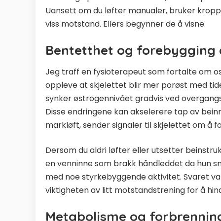
Uansett om du løfter manualer, bruker kropps
viss motstand. Ellers begynner de å visne.
Bentetthet og forebygging 
Jeg traff en fysioterapeut som fortalte om 
oppleve at skjelettet blir mer porøst med ti
synker østrogennivået gradvis ved overgangsal
Disse endringene kan akselerere tap av bei
markløft, sender signaler til skjelettet om å f
Dersom du aldri løfter eller utsetter beinstr
en venninne som brakk håndleddet da hun sn
med noe styrkebyggende aktivitet. Svaret var
viktigheten av litt motstandstrening for å hin
Metabolisme og forbrennin