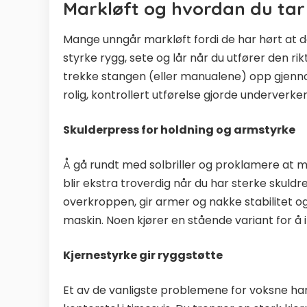
Markløft og hvordan du tar
Mange unngår markløft fordi de har hørt at d
styrke rygg, sete og lår når du utfører den ri
trekke stangen (eller manualene) opp gjenno
rolig, kontrollert utførelse gjorde underverke
Skulderpress for holdning og armstyrke
Å gå rundt med solbriller og proklamere at m
blir ekstra troverdig når du har sterke skuldr
overkroppen, gir armer og nakke stabilitet og
maskin. Noen kjører en stående variant for å in
Kjernestyrke gir ryggstøtte
Et av de vanligste problemene for voksne han