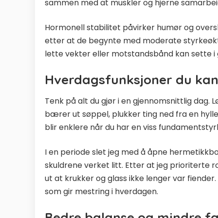
sammen med at muskler og hjerne samarbeide
Hormonell stabilitet påvirker humør og oversk
etter at de begynte med moderate styrkeøkter.
lette vekter eller motstandsbånd kan sette i
Hverdagsfunksjoner du kan
Tenk på alt du gjør i en gjennomsnittlig dag. L
bærer ut søppel, plukker ting ned fra en hyll
blir enklere når du har en viss fundamentstyr
I en periode slet jeg med å åpne hermetikkbo
skuldrene verket litt. Etter at jeg prioriterte 
ut at krukker og glass ikke lenger var fiender
som gir mestring i hverdagen.
Bedre balanse og mindre fal