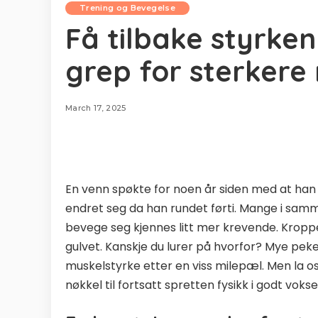
Trening og Bevegelse
Få tilbake styrken
grep for sterkere
March 17, 2025
En venn spøkte for noen år siden med at han fø
endret seg da han rundet førti. Mange i samm
bevege seg kjennes litt mer krevende. Kroppe
gulvet. Kanskje du lurer på hvorfor? Mye pek
muskelstyrke etter en viss milepæl. Men la o
nøkkel til fortsatt spretten fysikk i godt vokse