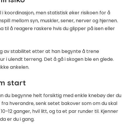
 i koordinasjon, men statistisk øker risikoen for å
pill mellom syn, muskler, sener, nerver og hjernen.
til å reagere raskere hvis du glipper på isen eller
av stabilitet etter at han begynte å trene
r i ulendt terreng. Det å gå i skogen ble en glede.
rikke ankelen.
m start
a kan du begynne helt forsiktig med enkle knebøy der du
tt fra hverandre, senk setet bakover som om du skal
–12 ganger, hvil litt, og ta et par runder til. Kjenner
 da er du i gang.