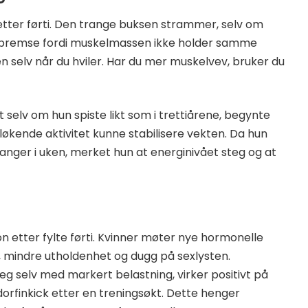
etter førti. Den trange buksen strammer, selv om
an bremse fordi muskelmassen ikke holder samme
en selv når du hviler. Har du mer muskelvev, bruker du
 selv om hun spiste likt som i trettiårene, begynte
løkende aktivitet kunne stabilisere vekten. Da hun
nger i uken, merket hun at energinivået steg og at
 etter fylte førti. Kvinner møter nye hormonelle
i, mindre utholdenhet og dugg på sexlysten.
eg selv med markert belastning, virker positivt på
rfinkick etter en treningsøkt. Dette henger