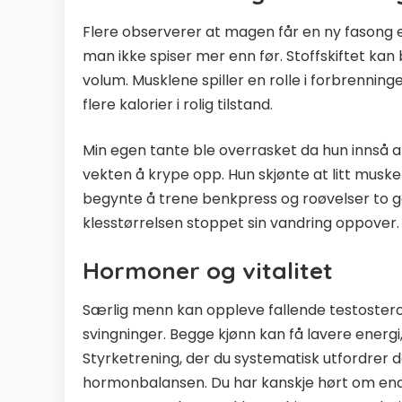
Flere observerer at magen får en ny fasong 
man ikke spiser mer enn før. Stoffskiftet k
volum. Musklene spiller en rolle i forbrenning
flere kalorier i rolig tilstand.
Min egen tante ble overrasket da hun innså at
vekten å krype opp. Hun skjønte at litt muske
begynte å trene benkpress og roøvelser to ga
klesstørrelsen stoppet sin vandring oppover.
Hormoner og vitalitet
Særlig menn kan oppleve fallende testosteron
svingninger. Begge kjønn kan få lavere energ
Styrketrening, der du systematisk utfordrer d
hormonbalansen. Du har kanskje hørt om endo