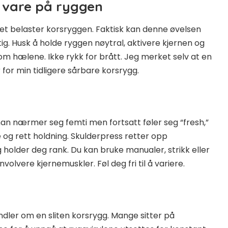
 vare på ryggen
et belaster korsryggen. Faktisk kan denne øvelsen
ktig. Husk å holde ryggen nøytral, aktivere kjernen og
m hælene. Ikke rykk for brått. Jeg merket selv at en
r for min tidligere sårbare korsrygg.
an nærmer seg femti men fortsatt føler seg “fresh,”
e og rett holdning. Skulderpress retter opp
 holder deg rank. Du kan bruke manualer, strikk eller
volvere kjernemuskler. Føl deg fri til å variere.
dler om en sliten korsrygg. Mange sitter på