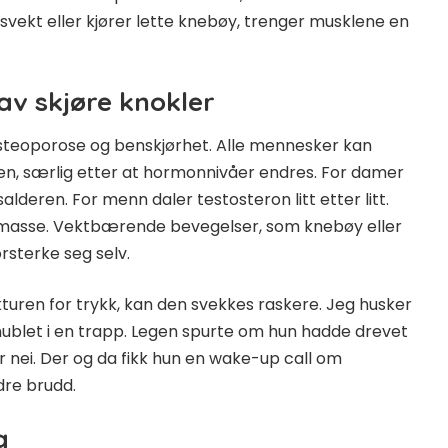
vekt eller kjører lette knebøy, trenger musklene en
av skjøre knokler
osteoporose og benskjørhet. Alle mennesker kan
den, særlig etter at hormonnivåer endres. For damer
deren. For menn daler testosteron litt etter litt.
nmasse. Vektbærende bevegelser, som knebøy eller
orsterke seg selv.
ukturen for trykk, kan den svekkes raskere. Jeg husker
ublet i en trapp. Legen spurte om hun hadde drevet
 nei. Der og da fikk hun en wake-up call om
dre brudd.
g