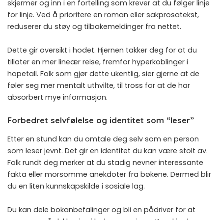
skjermer og inn i en fortelling som krever at du følger linje
for linje. Ved å prioritere en roman eller sakprosatekst,
reduserer du støy og tilbakemeldinger fra nettet.
Dette gir oversikt i hodet. Hjernen takker deg for at du
tillater en mer lineær reise, fremfor hyperkoblinger i
hopetall. Folk som gjør dette ukentlig, sier gjerne at de
føler seg mer mentalt uthvilte, til tross for at de har
absorbert mye informasjon.
Forbedret selvfølelse og identitet som “leser”
Etter en stund kan du omtale deg selv som en person
som leser jevnt. Det gir en identitet du kan være stolt av.
Folk rundt deg merker at du stadig nevner interessante
fakta eller morsomme anekdoter fra bøkene. Dermed blir
du en liten kunnskapskilde i sosiale lag.
Du kan dele bokanbefalinger og bli en pådriver for at