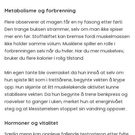
Metabolisme og forbrenning
Flere observerer at magen får en ny fasong etter førti.
Den trange buksen strammer, selv om man ikke spiser
mer enn før. Stoffskiftet kan bremse fordi muskelmassen
ikke holder samme volum. Musklene spiller en rolle i
forbrenningen selv når du hviler. Har du mer muskelvev,
bruker du flere kalorier i rolig tilstand.
Min egen tante ble overrasket da hun innså at selv om
hun spiste likt som i trettiårene, begynte vekten å krype
opp. Hun skjønte at litt muskeløkende aktivitet kunne
stabilisere vekten. Da hun begynte å trene benkpress og
roøvelser to ganger i uken, merket hun at energinivået
steg og at klesstørrelsen stoppet sin vandring oppover.
Hormoner og vitalitet
Særlig menn kan oppleve fallende testosteron etter fylte