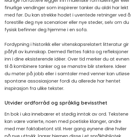
Mange forfattere legger inn maleriske formuleringer eller
finurlige vendinger som inspirerer tanker du aldri har lekt
med før. Du kan strekke hodet i uventede retninger ved å
forestille deg nye scenarioer eller nye steder, selv om du
fysisk befinner deg hjemme i en sofa.
Fordypning i historikk eller vitenskapsrelatert litteratur gir
påfyll av kunnskap. Dermed flettes fakta og refleksjoner
inn i dine eksisterende idéer. Over tid merker du at evnen
til å kombinere tanker og se mønstre blir sterkere. Ideer
du møter på jobb eller i samtaler med venner kan utløse
spontane assosiasjoner fordi du allerede har hentet
inspirasjon fra ulike tekster.
Utvider ordforråd og språklig bevissthet
En bok i uka innebærer et stødig inntak av ord. Tekstene
kan være varierte, noen med poetiske klanger, andre
med mer faktabetont stil. Hver gang øynene dine hviler
på nye uttrykk, lagrer hjernen disse i et språkbibliotek.