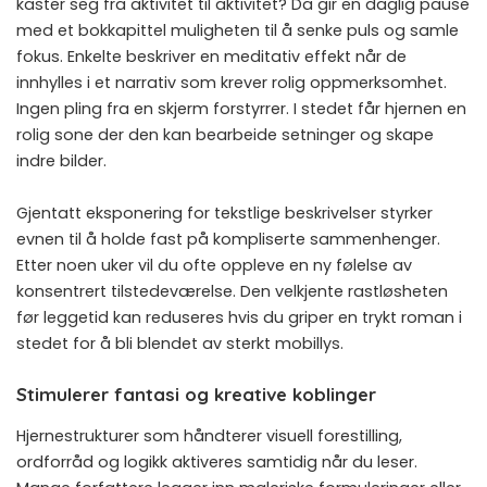
kaster seg fra aktivitet til aktivitet? Da gir en daglig pause
med et bokkapittel muligheten til å senke puls og samle
fokus. Enkelte beskriver en meditativ effekt når de
innhylles i et narrativ som krever rolig oppmerksomhet.
Ingen pling fra en skjerm forstyrrer. I stedet får hjernen en
rolig sone der den kan bearbeide setninger og skape
indre bilder.
Gjentatt eksponering for tekstlige beskrivelser styrker
evnen til å holde fast på kompliserte sammenhenger.
Etter noen uker vil du ofte oppleve en ny følelse av
konsentrert tilstedeværelse. Den velkjente rastløsheten
før leggetid kan reduseres hvis du griper en trykt roman i
stedet for å bli blendet av sterkt mobillys.
Stimulerer fantasi og kreative koblinger
Hjernestrukturer som håndterer visuell forestilling,
ordforråd og logikk aktiveres samtidig når du leser.