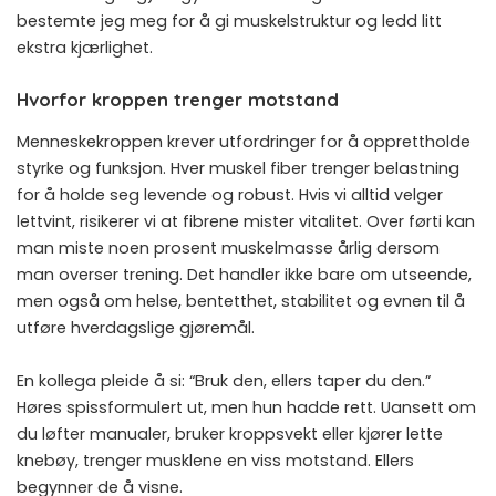
bestemte jeg meg for å gi muskelstruktur og ledd litt
ekstra kjærlighet.
Hvorfor kroppen trenger motstand
Menneskekroppen krever utfordringer for å opprettholde
styrke og funksjon. Hver muskel fiber trenger belastning
for å holde seg levende og robust. Hvis vi alltid velger
lettvint, risikerer vi at fibrene mister vitalitet. Over førti kan
man miste noen prosent muskelmasse årlig dersom
man overser trening. Det handler ikke bare om utseende,
men også om helse, bentetthet, stabilitet og evnen til å
utføre hverdagslige gjøremål.
En kollega pleide å si: “Bruk den, ellers taper du den.”
Høres spissformulert ut, men hun hadde rett. Uansett om
du løfter manualer, bruker kroppsvekt eller kjører lette
knebøy, trenger musklene en viss motstand. Ellers
begynner de å visne.