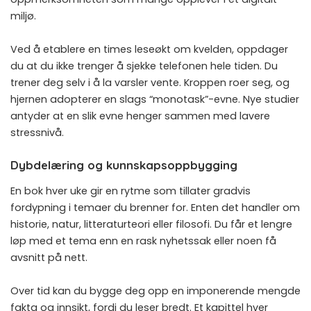
miljø.
Ved å etablere en times leseøkt om kvelden, oppdager
du at du ikke trenger å sjekke telefonen hele tiden. Du
trener deg selv i å la varsler vente. Kroppen roer seg, og
hjernen adopterer en slags “monotask”-evne. Nye studier
antyder at en slik evne henger sammen med lavere
stressnivå.
Dybdelæring og kunnskapsoppbygging
En bok hver uke gir en rytme som tillater gradvis
fordypning i temaer du brenner for. Enten det handler om
historie, natur, litteraturteori eller filosofi. Du får et lengre
løp med et tema enn en rask nyhetssak eller noen få
avsnitt på nett.
Over tid kan du bygge deg opp en imponerende mengde
fakta og innsikt, fordi du leser bredt. Et kapittel hver