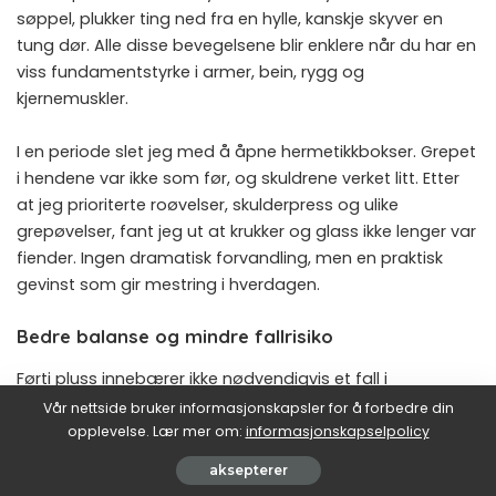
søppel, plukker ting ned fra en hylle, kanskje skyver en
tung dør. Alle disse bevegelsene blir enklere når du har en
viss fundamentstyrke i armer, bein, rygg og
kjernemuskler.
I en periode slet jeg med å åpne hermetikkbokser. Grepet
i hendene var ikke som før, og skuldrene verket litt. Etter
at jeg prioriterte roøvelser, skulderpress og ulike
grepøvelser, fant jeg ut at krukker og glass ikke lenger var
fiender. Ingen dramatisk forvandling, men en praktisk
gevinst som gir mestring i hverdagen.
Bedre balanse og mindre fallrisiko
Førti pluss innebærer ikke nødvendigvis et fall i
koordinasjon, men statistisk øker risikoen for å snuble og
Vår nettside bruker informasjonskapsler for å forbedre din
skade seg. Balanse handler om samspill mellom syn,
opplevelse. Lær mer om:
informasjonskapselpolicy
muskler, sener, nerver og hjernen. Styrkende bevegelser
aksepterer
hjelper musklene i beina til å reagere raskere hvis du