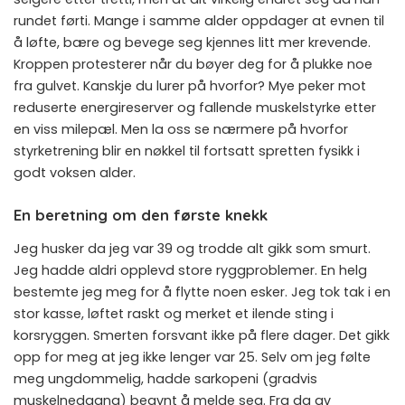
rundet førti. Mange i samme alder oppdager at evnen til
å løfte, bære og bevege seg kjennes litt mer krevende.
Kroppen protesterer når du bøyer deg for å plukke noe
fra gulvet. Kanskje du lurer på hvorfor? Mye peker mot
reduserte energireserver og fallende muskelstyrke etter
en viss milepæl. Men la oss se nærmere på hvorfor
styrketrening blir en nøkkel til fortsatt spretten fysikk i
godt voksen alder.
En beretning om den første knekk
Jeg husker da jeg var 39 og trodde alt gikk som smurt.
Jeg hadde aldri opplevd store ryggproblemer. En helg
bestemte jeg meg for å flytte noen esker. Jeg tok tak i en
stor kasse, løftet raskt og merket et ilende sting i
korsryggen. Smerten forsvant ikke på flere dager. Det gikk
opp for meg at jeg ikke lenger var 25. Selv om jeg følte
meg ungdommelig, hadde sarkopeni (gradvis
muskelnedgang) begynt å melde seg. Fra da av