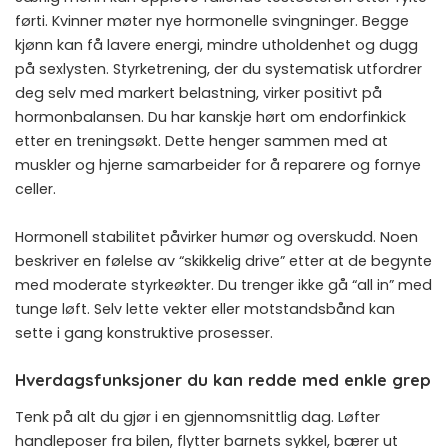
førti. Kvinner møter nye hormonelle svingninger. Begge
kjønn kan få lavere energi, mindre utholdenhet og dugg
på sexlysten. Styrketrening, der du systematisk utfordrer
deg selv med markert belastning, virker positivt på
hormonbalansen. Du har kanskje hørt om endorfinkick
etter en treningsøkt. Dette henger sammen med at
muskler og hjerne samarbeider for å reparere og fornye
celler.
Hormonell stabilitet påvirker humør og overskudd. Noen
beskriver en følelse av “skikkelig drive” etter at de begynte
med moderate styrkeøkter. Du trenger ikke gå “all in” med
tunge løft. Selv lette vekter eller motstandsbånd kan
sette i gang konstruktive prosesser.
Hverdagsfunksjoner du kan redde med enkle grep
Tenk på alt du gjør i en gjennomsnittlig dag. Løfter
handleposer fra bilen, flytter barnets sykkel, bærer ut