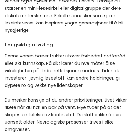
venner også dykker inn i bøkenes univers. Kanskje du
starter en mini-lesesirkel eller digital gruppe der dere
diskuterer ferske funn. Enkeltmennesker som sprer
leseinteresse, kan inspirere yngre generasjoner til å bli
nysgjerrige.
Langsiktig utvikling
Denne vanen bærer frukter utover forbedret ordforråd
eller økt kunnskap. På sikt lærer du nye måter å se
virkeligheten på. Indre refleksjoner modnes. Tiden du
investerer i jevnlig lesestoff, kan endre holdninger, gi
dypere ro og vekke nye lidenskaper.
Du merker kanskje at du endrer prioriteringer. Livet virker
rikere når du har en bok på vent. Mye tyder på at det
skapes en følelse av kontinuitet. Du slutter ikke å lære,
uansett alder. Nevrologiske prosesser trives i slike
omgivelser.