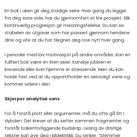
En bok i uken gir deg stadige seire. Hver gang du legger
fra deg siste side, har du gjennomført et lite prosjekt. Slik
kontinuerlig progresjon gir mestringsfølelse. Du kan se
stabelen av utgaver som har passert gjennom hendene
dine og vite at du har tilegnet deg noe nytt hver gang.
I perioder med lav motivasjon på andre områder, kan en
fullført bok være en liten seier. Kanskje jobben er
krevende eller livet hjemme er stressende. Men du kan
holde fast ved at du opprettholder en selvvalgt vane og
kommer videre i den.
Skjerper analytisk sans
For å forstå plott eller argumenter, må du ofte gå litt i
dybden. Det krever at du setter sammen fragmenter og
forstår bakenforliggende budskap. Lesing av dristige
tekster kan øve deg i kildekritikk. Du tenker: “Stemmer