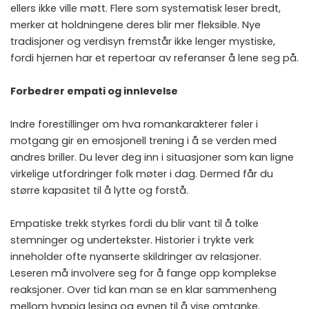
ellers ikke ville møtt. Flere som systematisk leser bredt,
merker at holdningene deres blir mer fleksible. Nye
tradisjoner og verdisyn fremstår ikke lenger mystiske,
fordi hjernen har et repertoar av referanser å lene seg på.
Forbedrer empati og innlevelse
Indre forestillinger om hva romankarakterer føler i
motgang gir en emosjonell trening i å se verden med
andres briller. Du lever deg inn i situasjoner som kan ligne
virkelige utfordringer folk møter i dag. Dermed får du
større kapasitet til å lytte og forstå.
Empatiske trekk styrkes fordi du blir vant til å tolke
stemninger og undertekster. Historier i trykte verk
inneholder ofte nyanserte skildringer av relasjoner.
Leseren må involvere seg for å fange opp komplekse
reaksjoner. Over tid kan man se en klar sammenheng
mellom hyppig lesing og evnen til å vise omtanke.