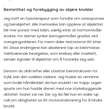
Bentetthet og forebygging av skjøre knokler
Jeg traff en fysioterapeut som fortalte om osteoporose
og benskjørhet. Alle mennesker kan oppleve at skjelettet
blir mer porøst med tiden, særlig etter at hormonnivåer
endres. For damer synker østrogennivået gradvis ved
overgangsalderen. For menn daler testosteron litt etter
litt. Disse endringene kan akselerere tap av beinmasse.
Vektbærende bevegelser, som knebøy eller markløft,
sender signaler til skjelettet om å forsterke seg selv.
Dersom du aldri løfter eller utsetter beinstrukturen for
trykk, kan den svekkes raskere. Jeg husker en venninne
som brakk håndleddet da hun snublet i en trapp. Legen
spurte om hun hadde drevet med noe styrkebyggende
aktivitet. Svaret var nei. Der og da fikk hun en wake-up
call om viktigheten av litt motstandstrening for å hindre
brudd.