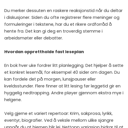
Du merker dessuten en raskere reaksjonstid når du deltar
i diskusjoner. Siden du ofte registrerer flere meninger og
formuleringer i tekstene, har du et rikere ordforråd å
hente fra. Det kan gi deg en troverdig stemme i
arbeidsmøter eller debatter.
Hvordan opprettholde fast leseplan
En bok hver uke fordrer litt planlegging. Det hjelper å sette
et konkret lesemål, for eksempel 40 sider om dagen. Du
kan fordele det på morgen, lunsjpauser eller
kveldsstunder. Flere finner at litt lesing før leggetid gir en
hyggelig nedtrapping. Andre pløyer gjennom ekstra mye i
helgene.
Velg gjerne et variert repertoar: Krim, sakprosa, lyrikk,
eventyr, biografier. Ved å veksle mellom ulike sjangre
unngår du at hjernen blir lei. Nettopp variasjon bidrar til at