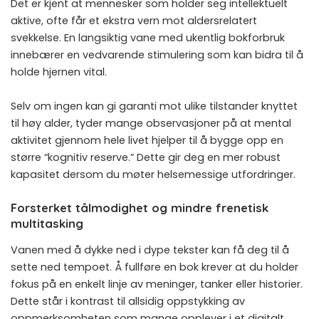
Det er kjent at mennesker som holder seg intellektuelt
aktive, ofte får et ekstra vern mot aldersrelatert
svekkelse. En langsiktig vane med ukentlig bokforbruk
innebærer en vedvarende stimulering som kan bidra til å
holde hjernen vital.
Selv om ingen kan gi garanti mot ulike tilstander knyttet
til høy alder, tyder mange observasjoner på at mental
aktivitet gjennom hele livet hjelper til å bygge opp en
større “kognitiv reserve.” Dette gir deg en mer robust
kapasitet dersom du møter helsemessige utfordringer.
Forsterket tålmodighet og mindre frenetisk
multitasking
Vanen med å dykke ned i dype tekster kan få deg til å
sette ned tempoet. Å fullføre en bok krever at du holder
fokus på en enkelt linje av meninger, tanker eller historier.
Dette står i kontrast til allsidig oppstykking av
oppmerksomheten som mange opplever i et digitalt