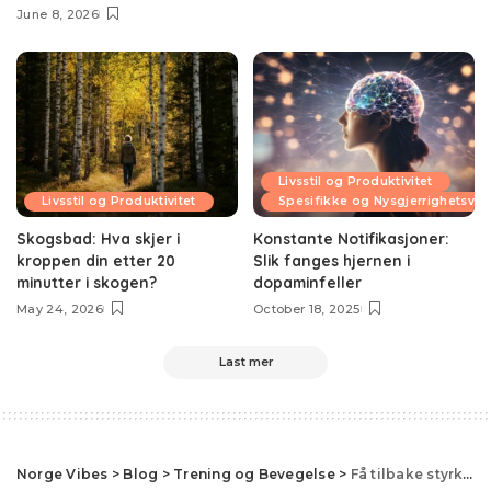
June 8, 2026
Livsstil og Produktivitet
Livsstil og Produktivitet
Spesifikke og Nysgjerrighetsv
Skogsbad: Hva skjer i
Konstante Notifikasjoner:
kroppen din etter 20
Slik fanges hjernen i
minutter i skogen?
dopaminfeller
May 24, 2026
October 18, 2025
Last mer
Norge Vibes
>
Blog
>
Trening og Bevegelse
>
Få tilbake styrken etter 40 – Enkle grep for sterkere muskler