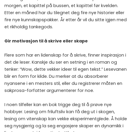
morgen, et kapittel på bussen, et kapittel før kvelden.
Etter en måned har du tilegnet deg fire nye historier eller
fire nye kunnskapspakker. År etter år vil du sitte igjen med
et rikholdig tankegods.
Gir motivasjon til å skrive eller skape
Flere som har en lidenskap for å skrive, finner inspirasjon i
det de leser. Kanskje du ser en setning i en roman og
tenker: “Wow, dette vekker ideer til egen tekst.” Lesevanen
blir en form for kilde. Du merker at du absorberer
nyansene i en mesters stil, eller du registrerer måten en
sakprosa-forfatter argumenterer for noe.
I noen tilfeller kan en bok trigge deg til å prøve nye
hobbyer. Lesing om friluftsliv kan få deg ut i skogen,
lesing om vitenskap kan vekke eksperimentglede. Å holde
seg nysgjerrig og la seg engasjere skaper en dynamikk i