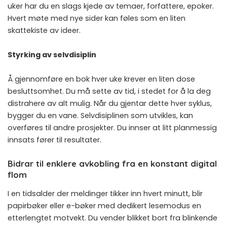
uker har du en slags kjede av temaer, forfattere, epoker.
Hvert møte med nye sider kan føles som en liten
skattekiste av ideer.
Styrking av selvdisiplin
Å gjennomføre en bok hver uke krever en liten dose
besluttsomhet. Du må sette av tid, i stedet for å la deg
distrahere av alt mulig. Når du gjentar dette hver syklus,
bygger du en vane. Selvdisiplinen som utvikles, kan
overføres til andre prosjekter. Du innser at litt planmessig
innsats fører til resultater.
Bidrar til enklere avkobling fra en konstant digital
flom
I en tidsalder der meldinger tikker inn hvert minutt, blir
papirbøker eller e-bøker med dedikert lesemodus en
etterlengtet motvekt. Du vender blikket bort fra blinkende