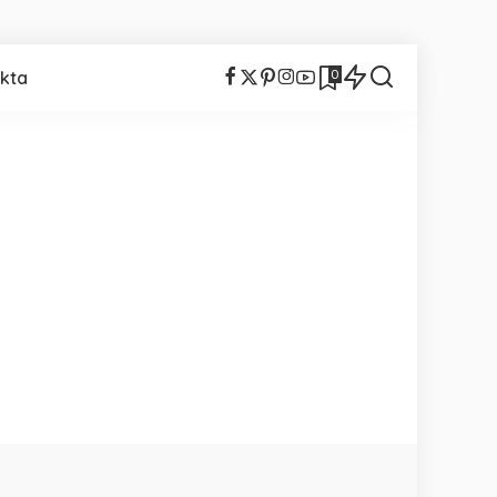
0
kta