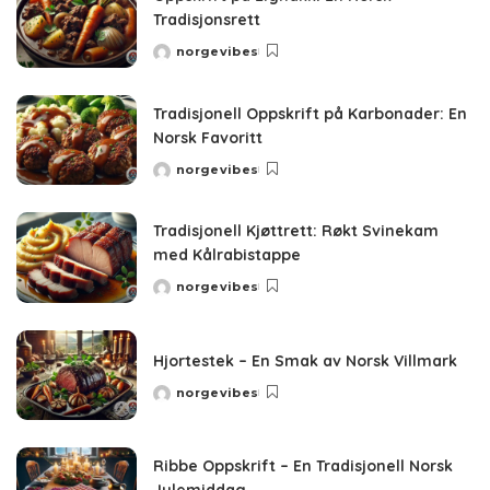
Tradisjonsrett
norgevibes
Posted
by
Tradisjonell Oppskrift på Karbonader: En
Norsk Favoritt
norgevibes
Posted
by
Tradisjonell Kjøttrett: Røkt Svinekam
med Kålrabistappe
norgevibes
Posted
by
Hjortestek – En Smak av Norsk Villmark
norgevibes
Posted
by
Ribbe Oppskrift – En Tradisjonell Norsk