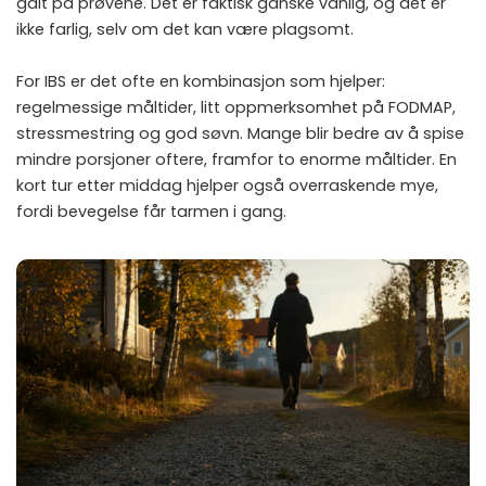
galt på prøvene. Det er faktisk ganske vanlig, og det er
ikke farlig, selv om det kan være plagsomt.
For IBS er det ofte en kombinasjon som hjelper:
regelmessige måltider, litt oppmerksomhet på FODMAP,
stressmestring og god søvn. Mange blir bedre av å spise
mindre porsjoner oftere, framfor to enorme måltider. En
kort tur etter middag hjelper også overraskende mye,
fordi bevegelse får tarmen i gang.