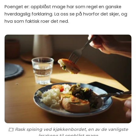
Poenget er: oppblåst mage har som regel en ganske
hverdagslig forklaring. La oss se på hvorfor det skjer, og
hva som faktisk roer det ned.
Rask spising ved kjøkkenbordet, en av de vanligste
årsakene til oppblåst mage