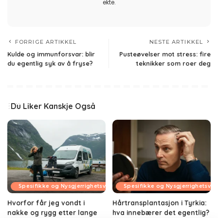
ekte.
FORRIGE ARTIKKEL
NESTE ARTIKKEL
Kulde og immunforsvar: blir
Pusteøvelser mot stress: fire
du egentlig syk av å fryse?
teknikker som roer deg
Du Liker Kanskje Også
Spesifikke og Nysgjerrighetsvekkende Temaer
Spesifikke og Nysgjerrighetsv
Hvorfor får jeg vondt i
Hårtransplantasjon i Tyrkia:
nakke og rygg etter lange
hva innebærer det egentlig?