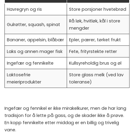
Havregryn og ris
Store porsjoner hvetebrød
Rå løk, hvitløk, kål i store
Gulrøtter, squash, spinat
mengder
Bananer, appelsin, blåbær
Epler, pærer, tørket frukt
Laks og annen mager fisk
Fete, frityrstekte retter
Ingefær og fennikelte
Kullsyreholdig brus og øl
Laktosefrie
Store glass melk (ved lav
meieriprodukter
toleranse)
Ingefær og fennikel er ikke mirakelkurer, men de har lang
tradisjon for å lette på gass, og de skader ikke å prøve.
En kopp fennikelte etter middag er en billig og trivelig
vane.