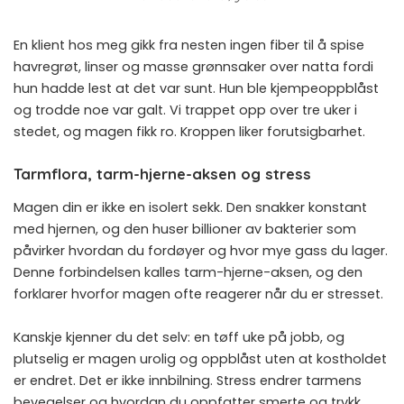
En klient hos meg gikk fra nesten ingen fiber til å spise
havregrøt, linser og masse grønnsaker over natta fordi
hun hadde lest at det var sunt. Hun ble kjempeoppblåst
og trodde noe var galt. Vi trappet opp over tre uker i
stedet, og magen fikk ro. Kroppen liker forutsigbarhet.
Tarmflora, tarm-hjerne-aksen og stress
Magen din er ikke en isolert sekk. Den snakker konstant
med hjernen, og den huser billioner av bakterier som
påvirker hvordan du fordøyer og hvor mye gass du lager.
Denne forbindelsen kalles
tarm-hjerne-aksen
, og den
forklarer hvorfor magen ofte reagerer når du er stresset.
Kanskje kjenner du det selv: en tøff uke på jobb, og
plutselig er magen urolig og oppblåst uten at kostholdet
er endret. Det er ikke innbilning. Stress endrer tarmens
bevegelser og hvordan du oppfatter smerte og trykk