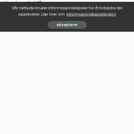
kjøreturer i bobil?
July 9, 2026
Vår nettside bruker informasjonskapsler for å forbedre din
July 9, 2026
opplevelse. Lær mer om:
informasjonskapselpolicy
aksepterer
Spesifikke og Nysgjerrighetsvekkende Temaer
Spesifikke og Nysgjerrighetsv
Kombucha, kefir eller surkål:
Julebord-restitusjon: hva en
hvilken gir mest for tarmen?
uke med fest gjør med
kroppen
July 9, 2026
June 30, 2026
Last mer