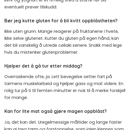
eventuelt prøver tilskudd.
Bør jeg kutte gluten for å bli kvitt oppblåstheten?
Ikke uten grunn. Mange reagerer på fruktanene i hvete,
ikke selve glutenet. Kutter du gluten på egen hånd, kan
det bli vanskelig å utrede cøliaki senere. Snakk med lege
hvis du mistenker glutenproblemer.
Hjelper det å gå tur etter middag?
Overraskende ofte, ja. Lett bevegelse setter fart på
tarmens muskelarbeid og hjelper gass og mat videre. En
rolig tur på ti til femten minutter er nok til å merke forskjell
for mange.
Kan for lite mat også gjøre magen oppblåst?
Ja, det kan det. Uregelmessige måltider og lange faster
kan gi treg tarm og forstoppelse, som igjen kjennes som