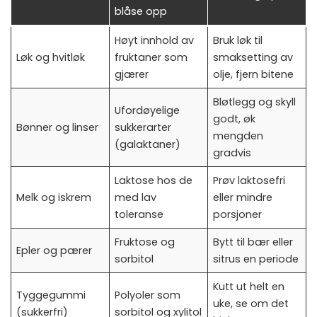
blåse opp
Høyt innhold av
Bruk løk til
Løk og hvitløk
fruktaner som
smaksetting av
gjærer
olje, fjern bitene
Bløtlegg og skyll
Ufordøyelige
godt, øk
Bønner og linser
sukkerarter
mengden
(galaktaner)
gradvis
Laktose hos de
Prøv laktosefri
Melk og iskrem
med lav
eller mindre
toleranse
porsjoner
Fruktose og
Bytt til bær eller
Epler og pærer
sorbitol
sitrus en periode
Kutt ut helt en
Tyggegummi
Polyoler som
uke, se om det
(sukkerfri)
sorbitol og xylitol