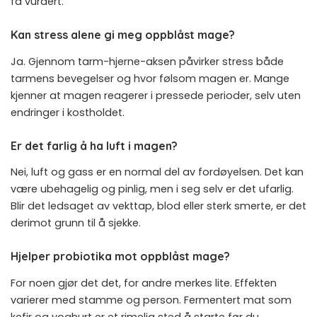
få vurdert.
Kan stress alene gi meg oppblåst mage?
Ja. Gjennom tarm-hjerne-aksen påvirker stress både
tarmens bevegelser og hvor følsom magen er. Mange
kjenner at magen reagerer i pressede perioder, selv uten
endringer i kostholdet.
Er det farlig å ha luft i magen?
Nei, luft og gass er en normal del av fordøyelsen. Det kan
være ubehagelig og pinlig, men i seg selv er det ufarlig.
Blir det ledsaget av vekttap, blod eller sterk smerte, er det
derimot grunn til å sjekke.
Hjelper probiotika mot oppblåst mage?
For noen gjør det det, for andre merkes lite. Effekten
varierer med stamme og person. Fermentert mat som
kefir og yoghurt er et rimelig sted å starte før du