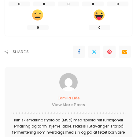
0
0
0
0
0
0
0
SHARES
Camilla Eide
View More Posts
Klinisk ernæringsfysiolog (MSc) med spesialfelt funksjonell
ernæring og tarm-hjerne-akse. Praksis i Stavanger. Tror på
fermentering som hverdagsmedisin og på at fettet bør være