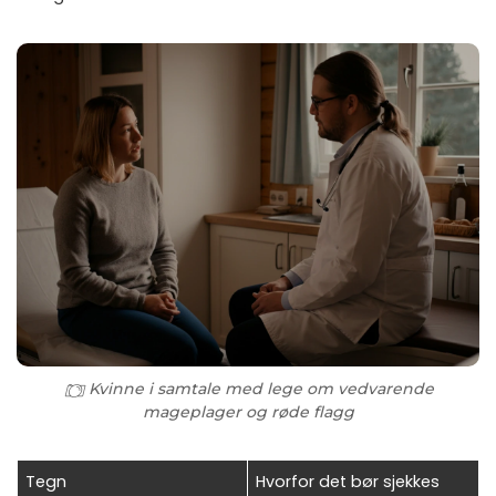
Kvinne i samtale med lege om vedvarende
mageplager og røde flagg
Tegn
Hvorfor det bør sjekkes