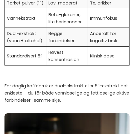
Tørket pulver (1:1)
Lav-moderat
Te, drikker
Beta-glukaner,
Vannekstrakt
Immunfokus
lite hericenoner
Dual-ekstrakt
Begge
Anbefalt for
(vann + alkohol)
forbindelser
kognitiv bruk
Høyest
Standardisert 8:1
Klinisk dose
konsentrasjon
For daglig kaffebruk er dual-ekstrakt eller 8:1-ekstrakt det
enkleste – du får både vannløselige og fettløselige aktive
forbindelser i samme skje.