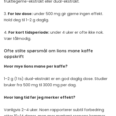
fruktlegeme-ekstrakt eller dual-ekstrakt.
3.
For lav dose:
under 500 mg gir gjerne ingen effekt.
Hold deg til 1–2 g daglig.
4.
For kort tidsperiode:
under 4 uker er ofte ikke nok.
Vær tålmodig.
Ofte stilte spørsmål om lions mane kaffe
oppskrift
Hvor mye lions mane per kaffe?
1–2 g (1 ts) dual-ekstrakt er en god daglig dose. Studier
bruker fra 500 mg til 3000 mg per dag.
Hvor lang tid før jeg merker effekt?
Vanligvis 2–4 uker. Noen rapporterer subtil forbedring
etter 10–14 dager, men mer markant respons kommer