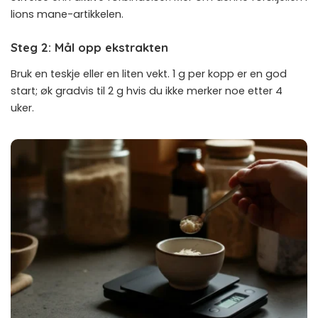
lions mane-artikkelen
.
Steg 2: Mål opp ekstrakten
Bruk en teskje eller en liten vekt. 1 g per kopp er en god
start; øk gradvis til 2 g hvis du ikke merker noe etter 4
uker.