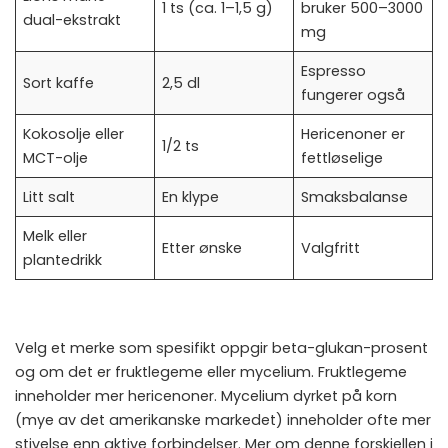
1 ts (ca. 1–1,5 g)
bruker 500–3000
dual-ekstrakt
mg
Espresso
Sort kaffe
2,5 dl
fungerer også
Kokosolje eller
Hericenoner er
1/2 ts
MCT-olje
fettløselige
Litt salt
En klype
Smaksbalanse
Melk eller
Etter ønske
Valgfritt
plantedrikk
Velg et merke som spesifikt oppgir beta-glukan-prosent
og om det er fruktlegeme eller mycelium. Fruktlegeme
inneholder mer hericenoner. Mycelium dyrket på korn
(mye av det amerikanske markedet) inneholder ofte mer
stivelse enn aktive forbindelser. Mer om denne forskjellen i