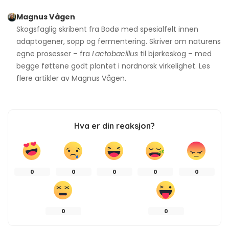
Magnus Vågen
Skogsfaglig skribent fra Bodø med spesialfelt innen
adaptogener, sopp og fermentering. Skriver om naturens
egne prosesser – fra
Lactobacillus
til bjørkeskog – med
begge føttene godt plantet i nordnorsk virkelighet. Les
flere artikler av
Magnus Vågen
.
Hva er din reaksjon?
0
0
0
0
0
0
0