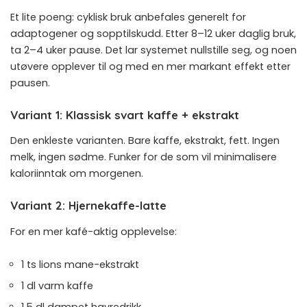
Et lite poeng: cyklisk bruk anbefales generelt for
adaptogener og sopptilskudd. Etter 8–12 uker daglig bruk,
ta 2–4 uker pause. Det lar systemet nullstille seg, og noen
utøvere opplever til og med en mer markant effekt etter
pausen.
Variant 1: Klassisk svart kaffe + ekstrakt
Den enkleste varianten. Bare kaffe, ekstrakt, fett. Ingen
melk, ingen sødme. Funker for de som vil minimalisere
kaloriinntak om morgenen.
Variant 2: Hjernekaffe-latte
For en mer kafé-aktig opplevelse:
1 ts lions mane-ekstrakt
1 dl varm kaffe
1,5 dl dampet havredrikk