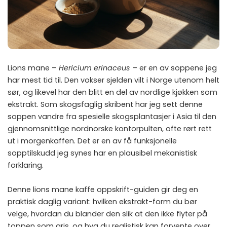
Lions mane –
Hericium erinaceus
– er en av soppene jeg
har mest tid til. Den vokser sjelden vilt i Norge utenom helt
sør, og likevel har den blitt en del av nordlige kjøkken som
ekstrakt. Som skogsfaglig skribent har jeg sett denne
soppen vandre fra spesielle skogsplantasjer i Asia til den
gjennomsnittlige nordnorske kontorpulten, ofte rørt rett
ut i morgenkaffen. Det er en av få funksjonelle
sopptilskudd jeg synes har en plausibel mekanistisk
forklaring.
Denne lions mane kaffe oppskrift-guiden gir deg en
praktisk daglig variant: hvilken ekstrakt-form du bør
velge, hvordan du blander den slik at den ikke flyter på
toppen som gris, og hva du realistisk kan forvente over