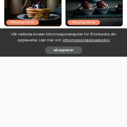
Naturlig Helse
Naturlig Helse
Lavkarbo vafler oppskrift:
Fettbomber keto oppskrift:
Vår nettside bruker informasjonskapsler for å forbedre din
norsk kos uten
den lille fettkulen med en
opplevelse. Lær mer om:
informasjonskapselpolicy
blodsukkerfallet
jobb å gjøre
aksepterer
June 30, 2026
June 30, 2026
Last mer