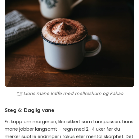
Lions mane kaffe med melkeskum og kakao
Steg 6: Daglig vane
En kopp om morgenen, like sikkert som tannpussen. Lions
mane jobber langsomt – regn med 2–4 uker før du
merker subtile endringer i fokus eller mental skarphet. Det