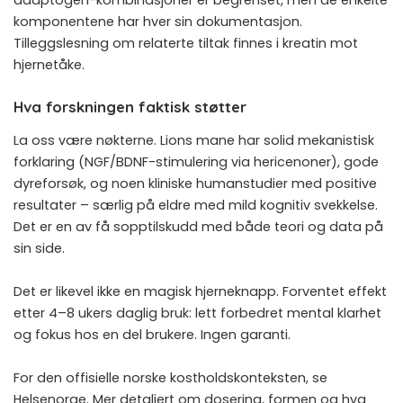
adaptogen-kombinasjoner er begrenset, men de enkelte
komponentene har hver sin dokumentasjon.
Tilleggslesning om relaterte tiltak finnes i
kreatin mot
hjernetåke
.
Hva forskningen faktisk støtter
La oss være nøkterne. Lions mane har solid mekanistisk
forklaring (NGF/BDNF-stimulering via hericenoner), gode
dyreforsøk, og noen kliniske humanstudier med positive
resultater – særlig på eldre med mild kognitiv svekkelse.
Det er en av få sopptilskudd med både teori og data på
sin side.
Det er likevel ikke en magisk hjerneknapp. Forventet effekt
etter 4–8 ukers daglig bruk: lett forbedret mental klarhet
og fokus hos en del brukere. Ingen garanti.
For den offisielle norske kostholdskonteksten, se
Helsenorge
. Mer detaljert om dosering, formen og hva