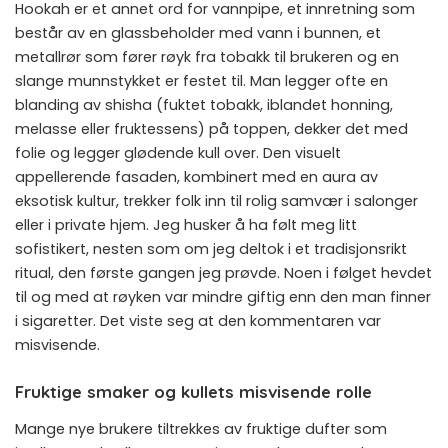
Hookah er et annet ord for vannpipe, et innretning som
består av en glassbeholder med vann i bunnen, et
metallrør som fører røyk fra tobakk til brukeren og en
slange munnstykket er festet til. Man legger ofte en
blanding av shisha (fuktet tobakk, iblandet honning,
melasse eller fruktessens) på toppen, dekker det med
folie og legger glødende kull over. Den visuelt
appellerende fasaden, kombinert med en aura av
eksotisk kultur, trekker folk inn til rolig samvær i salonger
eller i private hjem. Jeg husker å ha følt meg litt
sofistikert, nesten som om jeg deltok i et tradisjonsrikt
ritual, den første gangen jeg prøvde. Noen i følget hevdet
til og med at røyken var mindre giftig enn den man finner
i sigaretter. Det viste seg at den kommentaren var
misvisende.
Fruktige smaker og kullets misvisende rolle
Mange nye brukere tiltrekkes av fruktige dufter som