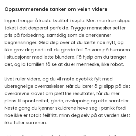
Oppsummerende tanker om veien videre
Ingen trenger å kaste kvalitet i søpla. Men man kan slippe
taket i det desperat perfekte. Trygge mennesker setter
pris på forbedring, samtidig som de anerkjenner
begrensninger. Gled deg over at du lærte noe nytt, og
ikke grav deg ned i alt du gjorde feil. Ta vare på humoren
i situasjoner med lette blundere. Få hjelp om du trenger
det, og la familien få se at du er menneske, ikke robot.
Livet ruller videre, og du vil møte øyeblikk fylt med
uberegnelige overraskelser. Når du lærer å gi slipp på det
overdrevne kravet om plettfrie resultater, får du mer
plass til spontanitet, glede, avslapning og ekte samtaler.
Neste gang du kjenner skuldrene heve seg i panikk fordi
noe ikke er totalt feilfritt, minn deg selv på at verden slett
ikke faller sammen.