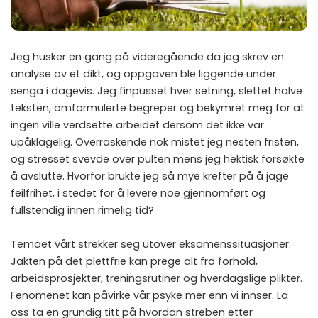
Jeg husker en gang på videregående da jeg skrev en
analyse av et dikt, og oppgaven ble liggende under
senga i dagevis. Jeg finpusset hver setning, slettet halve
teksten, omformulerte begreper og bekymret meg for at
ingen ville verdsette arbeidet dersom det ikke var
upåklagelig. Overraskende nok mistet jeg nesten fristen,
og stresset svevde over pulten mens jeg hektisk forsøkte
å avslutte. Hvorfor brukte jeg så mye krefter på å jage
feilfrihet, i stedet for å levere noe gjennomført og
fullstendig innen rimelig tid?
Temaet vårt strekker seg utover eksamenssituasjoner.
Jakten på det plettfrie kan prege alt fra forhold,
arbeidsprosjekter, treningsrutiner og hverdagslige plikter.
Fenomenet kan påvirke vår psyke mer enn vi innser. La
oss ta en grundig titt på hvordan streben etter