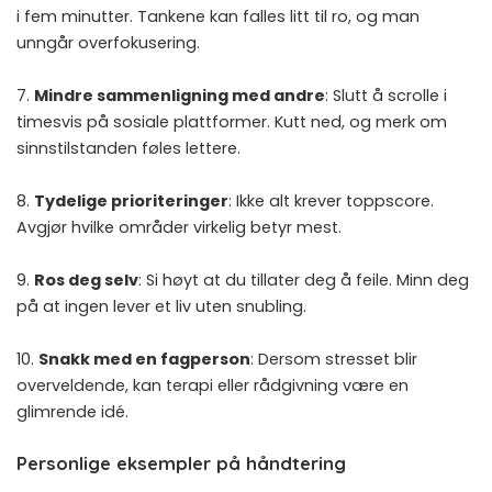
i fem minutter. Tankene kan falles litt til ro, og man
unngår overfokusering.
7.
Mindre sammenligning med andre
: Slutt å scrolle i
timesvis på sosiale plattformer. Kutt ned, og merk om
sinnstilstanden føles lettere.
8.
Tydelige prioriteringer
: Ikke alt krever toppscore.
Avgjør hvilke områder virkelig betyr mest.
9.
Ros deg selv
: Si høyt at du tillater deg å feile. Minn deg
på at ingen lever et liv uten snubling.
10.
Snakk med en fagperson
: Dersom stresset blir
overveldende, kan terapi eller rådgivning være en
glimrende idé.
Personlige eksempler på håndtering