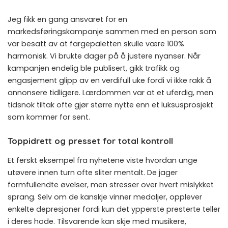
Jeg fikk en gang ansvaret for en
markedsføringskampanje sammen med en person som
var besatt av at fargepaletten skulle være 100%
harmonisk. Vi brukte dager på å justere nyanser. Når
kampanjen endelig ble publisert, gikk trafikk og
engasjement glipp av en verdifull uke fordi vi ikke rakk å
annonsere tidligere. Lærdommen var at et uferdig, men
tidsnok tiltak ofte gjør større nytte enn et luksusprosjekt
som kommer for sent.
Toppidrett og presset for total kontroll
Et ferskt eksempel fra nyhetene viste hvordan unge
utøvere innen turn ofte sliter mentalt. De jager
formfullendte øvelser, men stresser over hvert mislykket
sprang. Selv om de kanskje vinner medaljer, opplever
enkelte depresjoner fordi kun det ypperste presterte teller
i deres hode. Tilsvarende kan skje med musikere,