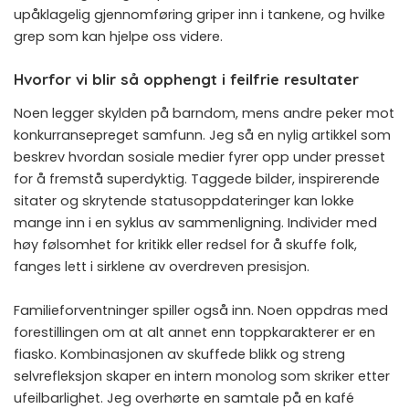
upåklagelig gjennomføring griper inn i tankene, og hvilke
grep som kan hjelpe oss videre.
Hvorfor vi blir så opphengt i feilfrie resultater
Noen legger skylden på barndom, mens andre peker mot
konkurransepreget samfunn. Jeg så en nylig artikkel som
beskrev hvordan sosiale medier fyrer opp under presset
for å fremstå superdyktig. Taggede bilder, inspirerende
sitater og skrytende statusoppdateringer kan lokke
mange inn i en syklus av sammenligning. Individer med
høy følsomhet for kritikk eller redsel for å skuffe folk,
fanges lett i sirklene av overdreven presisjon.
Familieforventninger spiller også inn. Noen oppdras med
forestillingen om at alt annet enn toppkarakterer er en
fiasko. Kombinasjonen av skuffede blikk og streng
selvrefleksjon skaper en intern monolog som skriker etter
ufeilbarlighet. Jeg overhørte en samtale på en kafé