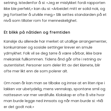
setning. Istedenfor å si: «Jeg er mislykket fordi rapporten
ikke ble perfekt,» kan du si: «Arbeidet mitt er solid nok, og
jeg fortsetter å utvikle meg.» Slik settes standarden på et
nivå som tillater rom for menneskelighet.
Et blikk på nåtiden og fremtiden
Kanskje du allerede har merket at utallige arrangementer,
konkurranser og sosiale settinger krever en smule
ydmykhet. Folk vil se deg tørre å være sårbar, ikke bare
mekanisk fullkommen. Tidens ånd går ofte i retning av
autentisitet. Personer som deler litt av det klønete, blir
ofte mer likt enn de som polerer alt.
Om noen år kan man se tilbake og innse at en liten ripe i
lakken var ubetydelig, mens vennskap, spontane smil og
nattesøvn var mer verdifulle. Klokskap er ofte å vite hvor
man burde legge ned innsats og når man burde si: «Nå
er det godt nok.»