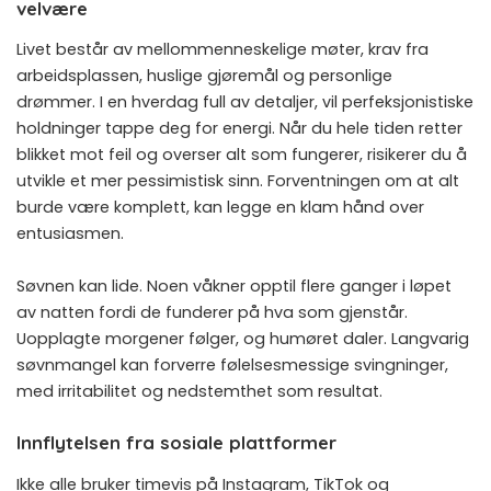
velvære
Livet består av mellommenneskelige møter, krav fra
arbeidsplassen, huslige gjøremål og personlige
drømmer. I en hverdag full av detaljer, vil perfeksjonistiske
holdninger tappe deg for energi. Når du hele tiden retter
blikket mot feil og overser alt som fungerer, risikerer du å
utvikle et mer pessimistisk sinn. Forventningen om at alt
burde være komplett, kan legge en klam hånd over
entusiasmen.
Søvnen kan lide. Noen våkner opptil flere ganger i løpet
av natten fordi de funderer på hva som gjenstår.
Uopplagte morgener følger, og humøret daler. Langvarig
søvnmangel kan forverre følelsesmessige svingninger,
med irritabilitet og nedstemthet som resultat.
Innflytelsen fra sosiale plattformer
Ikke alle bruker timevis på Instagram, TikTok og