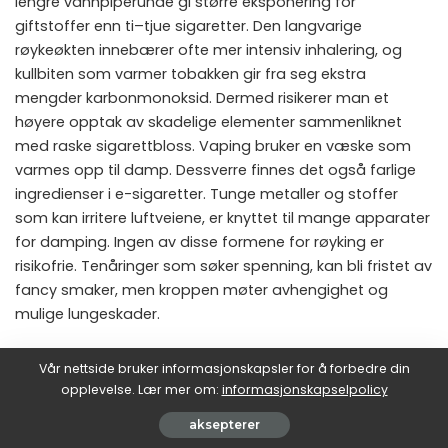
lengre vannpiperunde gi større eksponering for
giftstoffer enn ti–tjue sigaretter. Den langvarige
røykeøkten innebærer ofte mer intensiv inhalering, og
kullbiten som varmer tobakken gir fra seg ekstra
mengder karbonmonoksid. Dermed risikerer man et
høyere opptak av skadelige elementer sammenliknet
med raske sigarettbloss. Vaping bruker en væske som
varmes opp til damp. Dessverre finnes det også farlige
ingredienser i e-sigaretter. Tunge metaller og stoffer
som kan irritere luftveiene, er knyttet til mange apparater
for damping. Ingen av disse formene for røyking er
risikofrie. Tenåringer som søker spenning, kan bli fristet av
fancy smaker, men kroppen møter avhengighet og
mulige lungeskader.
Et glimt av dagens trender
Vår nettside bruker informasjonskapsler for å forbedre din
opplevelse. Lær mer om:
informasjonskapselpolicy
I sosiale medier er det ikke vanskelig å finne profiler som
legger ut bilder av seg selv med en prangende vannpipe i
aksepterer
bakgrunnen. Fargerike slanger, forseggjorte