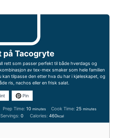
t på Tacogryte
ll rett som passer perfekt til både hverdags og
g kombinasjon av tex-mex smaker som hele familien
u kan tilpasse den etter hva du har i kjøleskapet, og
e ris, nachos eller en frisk salat.
int
Pin
minutes
minutes
Prep Time:
10
Cook Time:
25
minutes
minutes
Servings:
0
Calories:
460
kcal