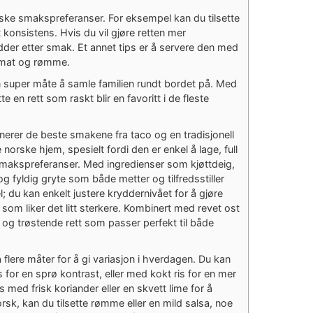
ske smakspreferanser. For eksempel kan du tilsette
t konsistens. Hvis du vil gjøre retten mer
der etter smak. Et annet tips er å servere den med
tomat og rømme.
n super måte å samle familien rundt bordet på. Med
e en rett som raskt blir en favoritt i de fleste
nerer de beste smakene fra taco og en tradisjonell
norske hjem, spesielt fordi den er enkel å lage, full
smakspreferanser. Med ingredienser som kjøttdeig,
og fyldig gryte som både metter og tilfredsstiller
 du kan enkelt justere kryddernivået for å gjøre
e som liker det litt sterkere. Kombinert med revet ost
 og trøstende rett som passer perfekt til både
flere måter for å gi variasjon i hverdagen. Du kan
 for en sprø kontrast, eller med kokt ris for en mer
ed frisk koriander eller en skvett lime for å
 norsk, kan du tilsette rømme eller en mild salsa, noe