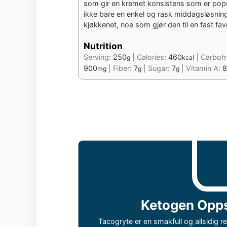
som gir en kremet konsistens som er popu
ikke bare en enkel og rask middagsløsning, 
kjøkkenet, noe som gjør den til en fast fav
Nutrition
Serving:
250
|
Calories:
460
|
Carboh
g
kcal
900
|
Fiber:
7
|
Sugar:
7
|
Vitamin A:
8
mg
g
g
Ketogen Opps
Tacogryte er en smakfull og allsidig re