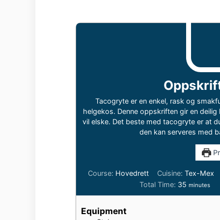
Oppskrif
Tacogryte er en enkel, rask og smakfu
helgekos. Denne oppskriften gir en deili
vil elske. Det beste med tacogryte er at d
den kan serveres med båd
Pr
Course:
Hovedrett
Cuisine:
Tex-Mex
minutes
Total Time:
35
minutes
Equipment