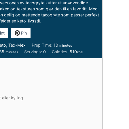
versjonen av tacogryte kutter ut unødvendige
ken og teksturen som gjør den til en favoritt. Med
ge en deilig og mettende tacogryte som passer perfekt
ølger en keto-livsstil.
int
Pin
minutes
eto, Tex-Mex
Prep Time:
10
minutes
minutes
35
Servings:
0
Calories:
510
minutes
kcal
 eller kylling