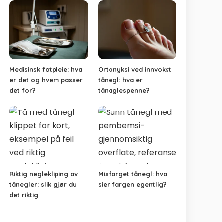
Medisinsk fotpleie: hva
Ortonyksi ved innvokst
er det og hvem passer
tånegl: hva er
det for?
tånaglespenne?
Riktig neglekliping av
Misfarget tånegl: hva
tånegler: slik gjør du
sier fargen egentlig?
det riktig