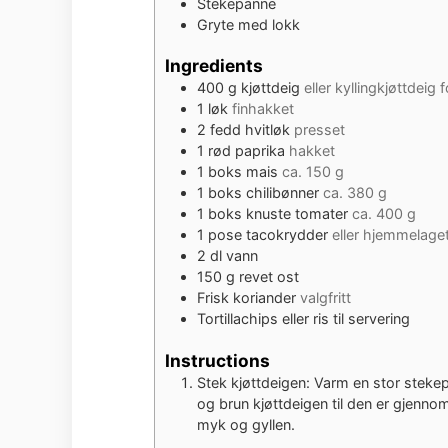
Stekepanne
Gryte med lokk
Ingredients
400
g
kjøttdeig
eller kyllingkjøttdeig f
1
løk
finhakket
2
fedd hvitløk
presset
1
rød paprika
hakket
1
boks mais
ca. 150 g
1
boks chilibønner
ca. 380 g
1
boks knuste tomater
ca. 400 g
1
pose tacokrydder
eller hjemmelage
2
dl
vann
150
g
revet ost
Frisk koriander
valgfritt
Tortillachips eller ris til servering
Instructions
Stek kjøttdeigen: Varm en stor stekepa
og brun kjøttdeigen til den er gjennoms
myk og gyllen.