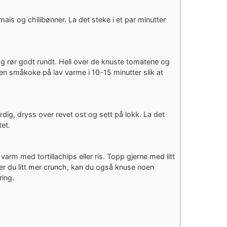
mais og chilibønner. La det steke i et par minutter
og rør godt rundt. Hell over de knuste tomatene og
en småkoke på lav varme i 10-15 minutter slik at
dig, dryss over revet ost og sett på lokk. La det
tet.
arm med tortillachips eller ris. Topp gjerne med litt
er du litt mer crunch, kan du også knuse noen
ring.