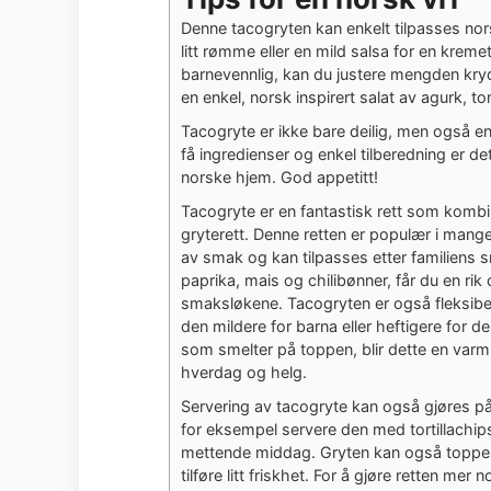
Denne tacogryten kan enkelt tilpasses nor
litt rømme eller en mild salsa for en kreme
barnevennlig, kan du justere mengden kryd
en enkel, norsk inspirert salat av agurk, 
Tacogryte er ikke bare deilig, men også e
få ingredienser og enkel tilberedning er dett
norske hjem. God appetitt!
Tacogryte er en fantastisk rett som kombi
gryterett. Denne retten er populær i mange 
av smak og kan tilpasses etter familiens 
paprika, mais og chilibønner, får du en rik 
smaksløkene. Tacogryten er også fleksibel;
den mildere for barna eller heftigere for d
som smelter på toppen, blir dette en varm
hverdag og helg.
Servering av tacogryte kan også gjøres på 
for eksempel servere den med tortillachips
mettende middag. Gryten kan også toppes m
tilføre litt friskhet. For å gjøre retten mer