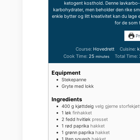
ketogent kosthold. Denne lavkarbo-
karbohydrater, men beholder den rike sma
enkle bytter og litt kreativitet kan du la
for de som f
Pr
Course:
Hovedrett
Cuisine:
k
minutes
Cook Time:
25
Total Time:
minutes
Equipment
Stekepanne
Gryte med lokk
Ingredients
400
g
kjøttdeig
velg gjerne storfekjøtt
1
løk
finhakket
2
fedd hvitløk
presset
1
rød paprika
hakket
1
grønn paprika
hakket
1
liten squash
hakket