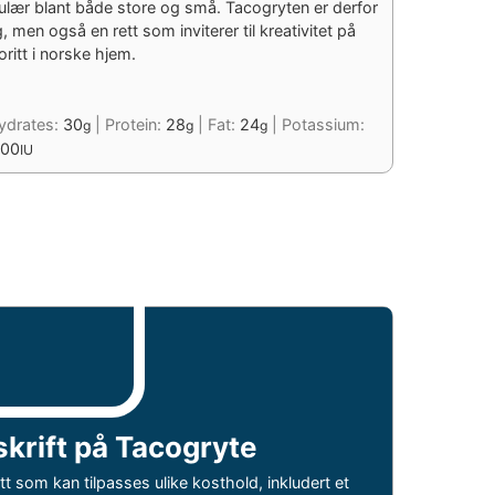
lær blant både store og små. Tacogryten er derfor
men også en rett som inviterer til kreativitet på
oritt i norske hjem.
ydrates:
30
|
Protein:
28
|
Fat:
24
|
Potassium:
g
g
g
00
IU
krift på Tacogryte
tt som kan tilpasses ulike kosthold, inkludert et