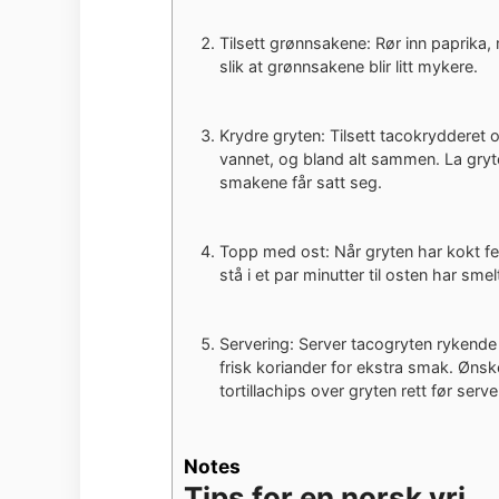
Tilsett grønnsakene: Rør inn paprika, 
slik at grønnsakene blir litt mykere.
Krydre gryten: Tilsett tacokrydderet 
vannet, og bland alt sammen. La gryt
smakene får satt seg.
Topp med ost: Når gryten har kokt fer
stå i et par minutter til osten har smel
Servering: Server tacogryten rykende v
frisk koriander for ekstra smak. Ønsk
tortillachips over gryten rett før serve
Notes
Tips for en norsk vri