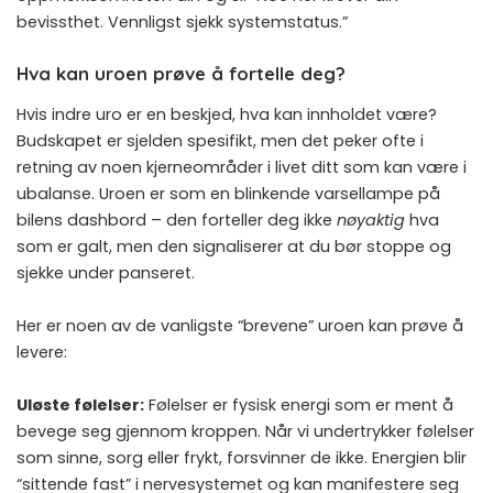
bevissthet. Vennligst sjekk systemstatus.”
Hva kan uroen prøve å fortelle deg?
Hvis indre uro er en beskjed, hva kan innholdet være?
Budskapet er sjelden spesifikt, men det peker ofte i
retning av noen kjerneområder i livet ditt som kan være i
ubalanse. Uroen er som en blinkende varsellampe på
bilens dashbord – den forteller deg ikke
nøyaktig
hva
som er galt, men den signaliserer at du bør stoppe og
sjekke under panseret.
Her er noen av de vanligste “brevene” uroen kan prøve å
levere:
Uløste følelser:
Følelser er fysisk energi som er ment å
bevege seg gjennom kroppen. Når vi undertrykker følelser
som sinne, sorg eller frykt, forsvinner de ikke. Energien blir
“sittende fast” i nervesystemet og kan manifestere seg