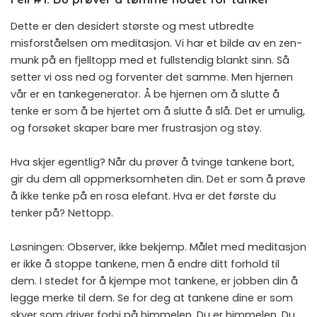
Dette er den desidert største og mest utbredte
misforståelsen om meditasjon. Vi har et bilde av en zen-
munk på en fjelltopp med et fullstendig blankt sinn. Så
setter vi oss ned og forventer det samme. Men hjernen
vår er en tankegenerator. Å be hjernen om å slutte å
tenke er som å be hjertet om å slutte å slå. Det er umulig,
og forsøket skaper bare mer frustrasjon og støy.
Hva skjer egentlig? Når du prøver å tvinge tankene bort,
gir du dem all oppmerksomheten din. Det er som å prøve
å ikke tenke på en rosa elefant. Hva er det første du
tenker på? Nettopp.
Løsningen: Observer, ikke bekjemp. Målet med meditasjon
er ikke å stoppe tankene, men å endre ditt forhold til
dem. I stedet for å kjempe mot tankene, er jobben din å
legge merke til dem. Se for deg at tankene dine er som
skyer som driver forbi på himmelen. Du er himmelen. Du