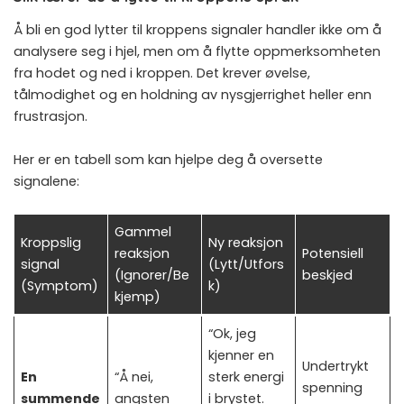
Å bli en god lytter til kroppens signaler handler ikke om å
analysere seg i hjel, men om å flytte oppmerksomheten
fra hodet og ned i kroppen. Det krever øvelse,
tålmodighet og en holdning av nysgjerrighet heller enn
frustrasjon.
Her er en tabell som kan hjelpe deg å oversette
signalene:
Gammel
Kroppslig
Ny reaksjon
reaksjon
Potensiell
signal
(Lytt/Utfors
(Ignorer/Be
beskjed
(Symptom)
k)
kjemp)
“Ok, jeg
kjenner en
Undertrykt
En
“Å nei,
sterk energi
spenning
summende
angsten
i brystet.