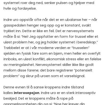
systemet roer deg ned, senker pulsen og hjelper med
hvile og fordøyelse.
Indre uro oppstår ofte når det er en ubalanse her – når
gasspedalen henger seg opp og er konstant, svakt
trykket inn. Dette er ikke en feil. Det er nervesystemets
måte å si: “Hei! Jeg oppfatter en form for trussel eller et
uløst problem her, og jeg holder systemet i beredskap.”
Trøbbelet er at i vår moderne verden er “trusselen”
sjelden en fysisk fare som en bjørn, men heller en overfylt
innboks, en uløst konflikt, økonomisk stress eller en følelse
av meningsløshet. Nervesystemet skiller ikke like godt
mellom disse farene; det bare registrerer “potensielt
problem” og skrur på uroen som et varselsignal.
Denne evnen til å sanse kroppens indre tilstand
kalles
interosepsjon
. Indre uro er en sterk interoseptiv
beskjed. Det er kroppens måte å rope på
oppmerksomheten din og si: “Noe her krever din