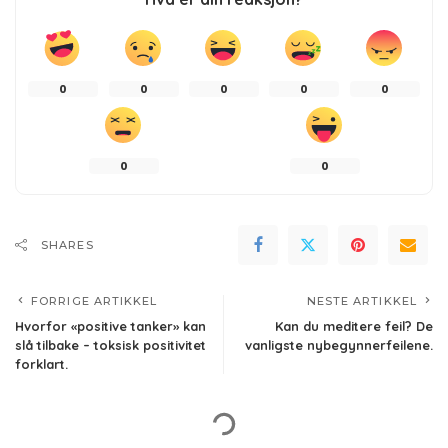
0
0
0
0
0
0
0
SHARES
FORRIGE ARTIKKEL
NESTE ARTIKKEL
Hvorfor «positive tanker» kan
Kan du meditere feil? De
slå tilbake – toksisk positivitet
vanligste nybegynnerfeilene.
forklart.