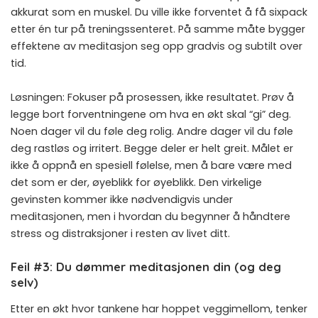
akkurat som en muskel. Du ville ikke forventet å få sixpack
etter én tur på treningssenteret. På samme måte bygger
effektene av meditasjon seg opp gradvis og subtilt over
tid.
Løsningen: Fokuser på prosessen, ikke resultatet. Prøv å
legge bort forventningene om hva en økt skal “gi” deg.
Noen dager vil du føle deg rolig. Andre dager vil du føle
deg rastløs og irritert. Begge deler er helt greit. Målet er
ikke å oppnå en spesiell følelse, men å bare være med
det som er der, øyeblikk for øyeblikk. Den virkelige
gevinsten kommer ikke nødvendigvis under
meditasjonen, men i hvordan du begynner å håndtere
stress og distraksjoner i resten av livet ditt.
Feil #3: Du dømmer meditasjonen din (og deg
selv)
Etter en økt hvor tankene har hoppet veggimellom, tenker