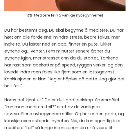
Meditere feil? 5 vanlige nybegynnerfeil
Du har bestemt deg. Du skal begynne å meditere. Du har
hørt om alle fordelene: mindre stress, bedre fokus, mer
indre ro. Du laster ned en app, finner en pute, lukker
øynene og… venter. Fem minutter senere åpner du
øynene igjen, mer stresset enn da du startet. Tankene
har rast som apekatter på speed, ryggen verker, og den
lovede indre roen føles like fjern som en lottogevinst.
Konklusjonen er klar: “Jeg er håpløs på dette. Jeg gjør det
helt feil.”
Høres det kjent ut? Da er du i godt selskap. Spørsmålet
“kan man meditere feil?” er et av de vanligste
spørsmålene nybegynnere stiller. Og her er den gode, og
kanskje overraskende, nyheten: Nei, du kan egentlig ikke
meditere “feil” så lenge intensjonen din er å være til