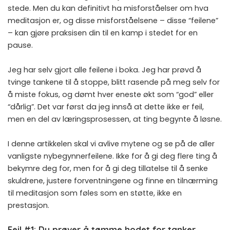
stede. Men du kan definitivt ha misforståelser om hva
meditasjon er, og disse misforståelsene – disse “feilene”
– kan gjøre praksisen din til en kamp i stedet for en
pause.
Jeg har selv gjort alle feilene i boka. Jeg har prøvd å
tvinge tankene til å stoppe, blitt rasende på meg selv for
å miste fokus, og dømt hver eneste økt som “god” eller
“dårlig”. Det var først da jeg innså at dette ikke er feil,
men en del av læringsprosessen, at ting begynte å løsne.
I denne artikkelen skal vi avlive mytene og se på de aller
vanligste nybegynnerfeilene. Ikke for å gi deg flere ting å
bekymre deg for, men for å gi deg tillatelse til å senke
skuldrene, justere forventningene og finne en tilnærming
til meditasjon som føles som en støtte, ikke en
prestasjon.
Feil #1: Du prøver å tømme hodet for tanker