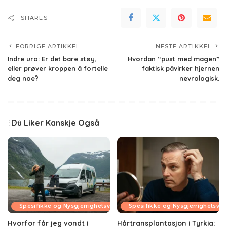
SHARES
FORRIGE ARTIKKEL
NESTE ARTIKKEL
Indre uro: Er det bare støy,
Hvordan “pust med magen”
eller prøver kroppen å fortelle
faktisk påvirker hjernen
deg noe?
nevrologisk.
Du Liker Kanskje Også
Spesifikke og Nysgjerrighetsvekkende Temaer
Spesifikke og Nysgjerrighetsv
Hvorfor får jeg vondt i
Hårtransplantasjon i Tyrkia: