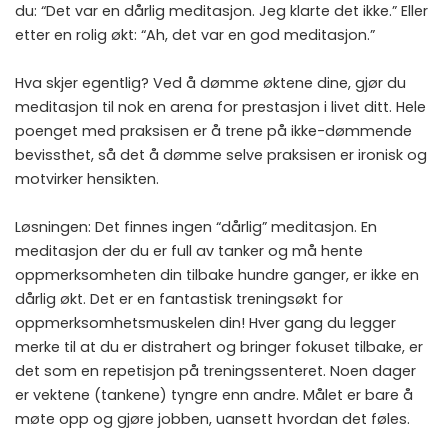
du: “Det var en dårlig meditasjon. Jeg klarte det ikke.” Eller
etter en rolig økt: “Ah, det var en god meditasjon.”
Hva skjer egentlig? Ved å dømme øktene dine, gjør du
meditasjon til nok en arena for prestasjon i livet ditt. Hele
poenget med praksisen er å trene på ikke-dømmende
bevissthet, så det å dømme selve praksisen er ironisk og
motvirker hensikten.
Løsningen: Det finnes ingen “dårlig” meditasjon. En
meditasjon der du er full av tanker og må hente
oppmerksomheten din tilbake hundre ganger, er ikke en
dårlig økt. Det er en fantastisk treningsøkt for
oppmerksomhetsmuskelen din! Hver gang du legger
merke til at du er distrahert og bringer fokuset tilbake, er
det som en repetisjon på treningssenteret. Noen dager
er vektene (tankene) tyngre enn andre. Målet er bare å
møte opp og gjøre jobben, uansett hvordan det føles.