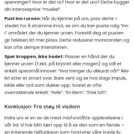
spenninger? Hvor er det ro? Hvor er det uro? Dette bygger
din interoseptive “muskel”.
Pust inn i uroen:
Når du kjenner på uro, prøv dette: I
stedet for å stramme imot, se om du kan puste rolig “inn
i” området der du kjenner uroen. Forestill deg at pusten
gir følelsen litt mer plass. Dette reduserer motstanden og
kan ofte dempe intensiteten.
Spør kroppen, ikke hodet:
Plasser en hånd der du
kjenner uroen (f.eks. på brystet eller magen) og still et
enkelt spørsmål innover: “Hva trenger du akkurat nå?” Ikke
let etter et smart svar. Bare vent og se hva slags impuls,
bilde eller ord som dukker opp. Svaret er ofte
overraskende enkelt: “Hvile”. “En klem”. “Frisk luft”.
Konklusjon: Fra støy til visdom
Indre uro er en av de mest misforståtte opplevelsene i
vår tid. Vi har blitt lært opp til å se den som en fiende –
en irriterende feilfunksjon som forstyrrer våre travle liv.