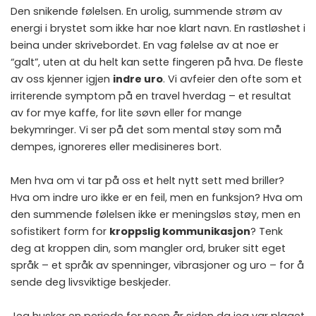
Den snikende følelsen. En urolig, summende strøm av
energi i brystet som ikke har noe klart navn. En rastløshet i
beina under skrivebordet. En vag følelse av at noe er
“galt”, uten at du helt kan sette fingeren på hva. De fleste
av oss kjenner igjen
indre uro
. Vi avfeier den ofte som et
irriterende symptom på en travel hverdag – et resultat
av for mye kaffe, for lite søvn eller for mange
bekymringer. Vi ser på det som mental støy som må
dempes, ignoreres eller medisineres bort.
Men hva om vi tar på oss et helt nytt sett med briller?
Hva om indre uro ikke er en feil, men en funksjon? Hva om
den summende følelsen ikke er meningsløs støy, men en
sofistikert form for
kroppslig kommunikasjon
? Tenk
deg at kroppen din, som mangler ord, bruker sitt eget
språk – et språk av spenninger, vibrasjoner og uro – for å
sende deg livsviktige beskjeder.