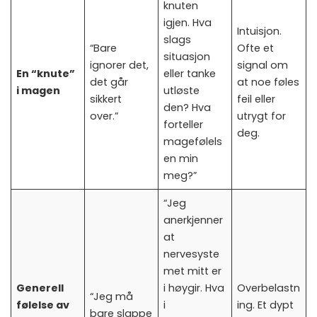
knuten
igjen. Hva
Intuisjon.
slags
“Bare
Ofte et
situasjon
ignorer det,
signal om
En “knute”
eller tanke
det går
at noe føles
i magen
utløste
sikkert
feil eller
den? Hva
over.”
utrygt for
forteller
deg.
magefølels
en min
meg?”
“Jeg
anerkjenner
at
nervesyste
met mitt er
Generell
i høygir. Hva
Overbelastn
“Jeg må
følelse av
i
ing. Et dypt
bare slappe