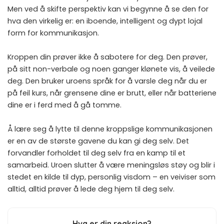
Men ved å skifte perspektiv kan vi begynne å se den for
hva den virkelig er: en iboende, intelligent og dypt lojal
form for kommunikasjon.
Kroppen din prøver ikke å sabotere for deg. Den prøver,
på sitt non-verbale og noen ganger klønete vis, å veilede
deg. Den bruker uroens språk for å varsle deg når du er
på feil kurs, når grensene dine er brutt, eller når batteriene
dine er i ferd med å gå tomme.
Å lære seg å lytte til denne kroppslige kommunikasjonen
er en av de største gavene du kan gi deg selv. Det
forvandler forholdet til deg selv fra en kamp til et
samarbeid. Uroen slutter å være meningsløs støy og blir i
stedet en kilde til dyp, personlig visdom – en veiviser som
alltid, alltid prøver å lede deg hjem til deg selv.
Hva er din reaksjon?