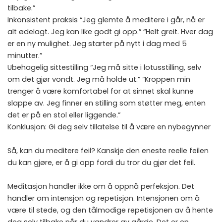
tilbake.”
Inkonsistent praksis “Jeg glemte å meditere i går, nå er
alt ødelagt. Jeg kan like godt gi opp.” “Helt greit. Hver dag
er en ny mulighet. Jeg starter på nytt i dag med 5
minutter.”
Ubehagelig sittestilling “Jeg må sitte i lotusstilling, selv
om det gjør vondt. Jeg må holde ut.” “Kroppen min
trenger å være komfortabel for at sinnet skal kunne
slappe av. Jeg finner en stilling som støtter meg, enten
det er på en stol eller liggende.”
Konklusjon: Gi deg selv tillatelse til å være en nybegynner
Så, kan du meditere feil? Kanskje den eneste reelle feilen
du kan gjøre, er å gi opp fordi du tror du gjør det feil.
Meditasjon handler ikke om å oppnå perfeksjon. Det
handler om intensjon og repetisjon. Intensjonen om å
være til stede, og den tålmodige repetisjonen av å hente
deg selv tilbake når du vandrer av gårde. Det er en