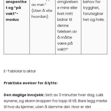
anspenthe
omgivelsen
behov for
av mer.”
t og “på
e mine eller
trygghet,
(Uten å vite
vakt”-
livet mitt
forutsigbar
hvordan).
modus
bidrar til
het og hvile.
denne
følelsen av
å måtte
være på
vakt?”
E-Tablolar’a aktar
Praktiske øvelser for å lytte:
Den daglige innsjekk:
Sett av 3 minutter hver dag. Lukk
øynene, og skann kroppen fra topp til tå. Bare legg merke
til hva du kjenner, uten å dømme det. Hvor er det