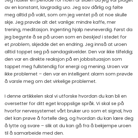
Jeg husker en periode for noen år siden da jeg var plaget
av en konstant, lavgradig uro. Jeg sov dårlig og følte
meg alltid på vakt, som om jeg ventet på at noe skulle
skje. Jeg prøvde alt det vanlige: mindre kaffe, mer
trening, meditasjon. Ingenting hjalp nevneverdig. Først da
jeg begynte å se på uroen som en
beskjed
i stedet for
et
problem
, skjedde det en endring. Jeg innså at uroen
alltid toppet seg på søndagskvelder. Den var ikke tilfeldig;
den var en direkte reaksjon på en jobbsituasjon som
tappet meg fullstendig for energi og mening. Uroen var
ikke problemet – den var en intelligent alarm som prøvde
å varsle meg om det virkelige problemet.
I denne artikkelen skal vi utforske hvordan du kan bli en
oversetter for ditt eget kroppslige språk. Vi skal se på
hvorfor nervesystemet vårt bruker uro som et signal, hva
det kan prøve å fortelle deg, og hvordan du kan lære deg
å lytte og svare – slik at du kan gå fra å bekjempe uroen
til å samarbeide med den.