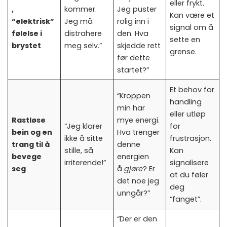
eller frykt.
,
kommer.
Jeg puster
Kan være et
“elektrisk”
Jeg må
rolig inn i
signal om å
følelse i
distrahere
den. Hva
sette en
brystet
meg selv.”
skjedde rett
grense.
før dette
startet?”
Et behov for
“Kroppen
handling
min har
eller utløp
Rastløse
mye energi.
“Jeg klarer
for
bein og en
Hva trenger
ikke å sitte
frustrasjon.
trang til å
denne
stille, så
Kan
bevege
energien
irriterende!”
signalisere
seg
å
gjøre
? Er
at du føler
det noe jeg
deg
unngår?”
“fanget”.
“Der er den