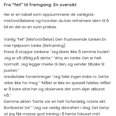
Fra “feil” til fremgang: En oversikt
Her er en tabell som oppsummerer de vanligste
misforståelsene og hvordan du kan reframere dem til å
bli en del av en sunn praksis.
Vanlig “feil” (Misforståelse) Den frustrerende tanken En
mer hjelpsom tanke (Reframing)
Prøve å stoppe tankene “Jeg klarer ikke å tømme hodet!
Jeg er så dårlig på dette.” “Aha, en tanke. Det er helt
normalt. Jeg legger merke til den, og vender tilbake til
pusten.”
Urealistiske forventninger “Jeg føler ingen indre ro. Dette
virker ikke for meg.” “Målet er ikke en spesiell følelse. Målet
er å bare sitte her og observere det som skjer akkurat
nå.”
Dømme økten “Dette var en helt forferdelig, rotete økt.
Bortkastet tid.” “Jeg var veldig distrahert i dag. Det betyr
at jeg fikk masse god trening i å hente fokuset mitt