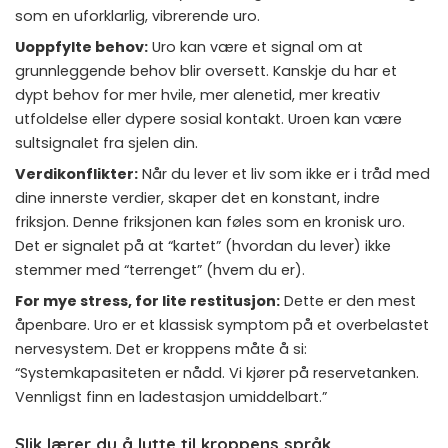
som en uforklarlig, vibrerende uro.
Uoppfylte behov:
Uro kan være et signal om at
grunnleggende behov blir oversett. Kanskje du har et
dypt behov for mer hvile, mer alenetid, mer kreativ
utfoldelse eller dypere sosial kontakt. Uroen kan være
sultsignalet fra sjelen din.
Verdikonflikter:
Når du lever et liv som ikke er i tråd med
dine innerste verdier, skaper det en konstant, indre
friksjon. Denne friksjonen kan føles som en kronisk uro.
Det er signalet på at “kartet” (hvordan du lever) ikke
stemmer med “terrenget” (hvem du er).
For mye stress, for lite restitusjon:
Dette er den mest
åpenbare. Uro er et klassisk symptom på et overbelastet
nervesystem. Det er kroppens måte å si:
“Systemkapasiteten er nådd. Vi kjører på reservetanken.
Vennligst finn en ladestasjon umiddelbart.”
Slik lærer du å lytte til kroppens språk