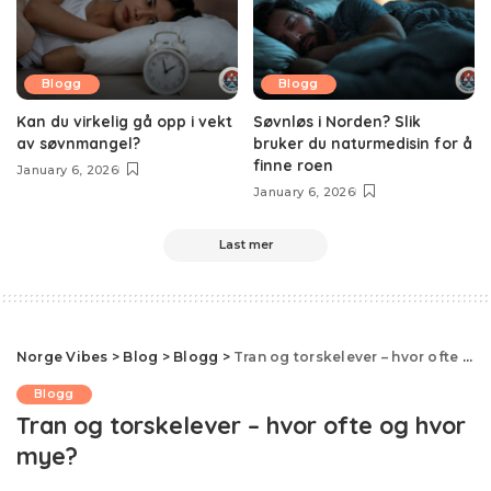
Blogg
Blogg
Kan du virkelig gå opp i vekt
Søvnløs i Norden? Slik
av søvnmangel?
bruker du naturmedisin for å
finne roen
January 6, 2026
January 6, 2026
Last mer
Norge Vibes
>
Blog
>
Blogg
>
Tran og torskelever – hvor ofte og hvor mye?
Blogg
Tran og torskelever – hvor ofte og hvor
mye?