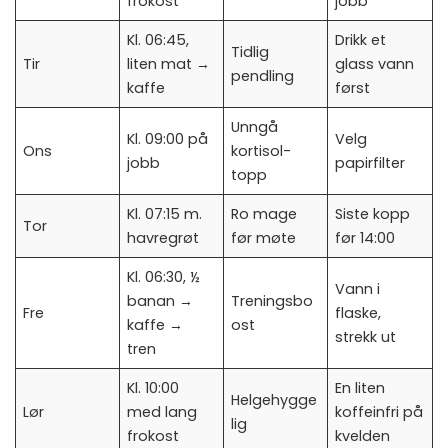
frokost
jobb
Kl. 06:45,
Drikk et
Tidlig
Tir
liten mat →
glass vann
pendling
kaffe
først
Unngå
Kl. 09:00 på
Velg
Ons
kortisol-
jobb
papirfilter
topp
Kl. 07:15 m.
Ro mage
Siste kopp
Tor
havregrøt
før møte
før 14:00
Kl. 06:30, ½
Vann i
banan →
Treningsbo
Fre
flaske,
kaffe →
ost
strekk ut
tren
Kl. 10:00
En liten
Helgehygge
Lør
med lang
koffeinfri på
lig
frokost
kvelden