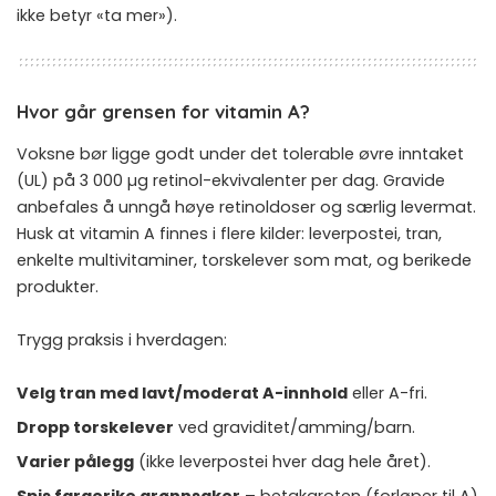
ikke betyr «ta mer»).
Hvor går grensen for vitamin A?
Voksne bør ligge godt under det tolerable øvre inntaket
(UL) på 3 000 µg retinol-ekvivalenter per dag. Gravide
anbefales å unngå høye retinoldoser og særlig levermat.
Husk at vitamin A finnes i flere kilder: leverpostei, tran,
enkelte multivitaminer, torskelever som mat, og berikede
produkter.
Trygg praksis i hverdagen:
Velg tran med lavt/moderat A-innhold
eller A-fri.
Dropp torskelever
ved graviditet/amming/barn.
Varier pålegg
(ikke leverpostei hver dag hele året).
Spis fargerike grønnsaker
– betakaroten (forløper til A)