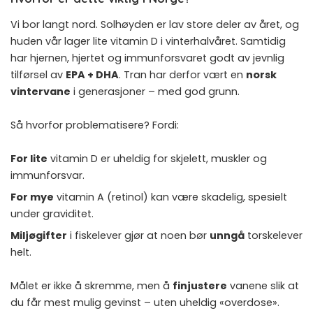
Vi bor langt nord. Solhøyden er lav store deler av året, og
huden vår lager lite vitamin D i vinterhalvåret. Samtidig
har hjernen, hjertet og immunforsvaret godt av jevnlig
tilførsel av
EPA + DHA
. Tran har derfor vært en
norsk
vintervane
i generasjoner – med god grunn.
Så hvorfor problematisere? Fordi:
For lite
vitamin D er uheldig for skjelett, muskler og
immunforsvar.
For mye
vitamin A (retinol) kan være skadelig, spesielt
under graviditet.
Miljøgifter
i fiskelever gjør at noen bør
unngå
torskelever
helt.
Målet er ikke å skremme, men å
finjustere
vanene slik at
du får mest mulig gevinst – uten uheldig «overdose».