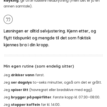
Røyking:
gir ofte raskere nedbrytning (men det er jo en
annen samtale).
Løsningen er alltid
selvjustering
. Kjenn etter, og
flytt tidspunkt og mengde til det som faktisk
kjennes bra i din kropp.
Min egen rutine (som endelig sitter)
Jeg
drikker vann
først.
Jeg
ser dagslys
to–seks minutter, også om det er grått.
Jeg
spiser litt
(havregrøt eller brødskive med egg).
Jeg
brygger på papirfilter
. Første kopp kl. 07:30–08:00.
Jeg
stopper koffein
før kl. 14:00.