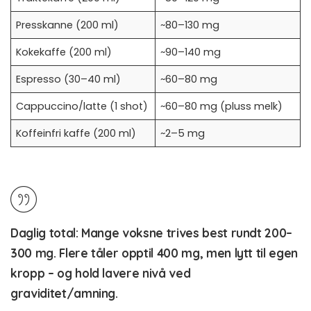
Presskanne (200 ml)
~80–130 mg
Kokekaffe (200 ml)
~90–140 mg
Espresso (30–40 ml)
~60–80 mg
Cappuccino/latte (1 shot)
~60–80 mg (pluss melk)
Koffeinfri kaffe (200 ml)
~2–5 mg
Daglig total:
Mange voksne trives best rundt
200–
300 mg
. Flere tåler opptil 400 mg, men lytt til egen
kropp – og hold lavere nivå ved
graviditet/amning.