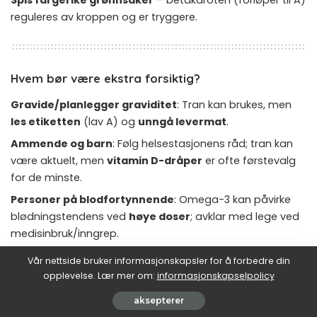
reguleres av kroppen og er tryggere.
Hvem bør være ekstra forsiktig?
Gravide/planlegger graviditet
: Tran kan brukes, men
les etiketten
(lav A) og
unngå levermat
.
Ammende og barn
: Følg helsestasjonens råd; tran kan
være aktuelt, men
vitamin D-dråper
er ofte førstevalg
for de minste.
Personer på blodfortynnende
: Omega-3 kan påvirke
blødningstendens ved
høye doser
; avklar med lege ved
medisinbruk/inngrep.
Skjoldbruskkjertelproblematikk eller leversykdom
:
Vår nettside bruker informasjonskapsler for å forbedre din
Diskutér kosttilskudd med lege, spesielt hvis du bruker
opplevelse. Lær mer om:
informasjonskapselpolicy
flere preparater.
aksepterer