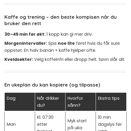
Kaffe og trening – den beste kompisen når du
bruker den rett
30–45 min før økt:
1 kopp kan gi mer driv.
Morgenintervaller:
Spis
noe lite
først hvis du får sure
oppstøt. En halv banan + kaffe hjelper ofte.
Kveldsøkter:
Velg koffeinfri eller dropp helt. Søvn slår alt.
En ukeplan du kan kopiere (og tilpasse)
Dag
Når drikker
Hvorfor
Ekstra tips
du?
sånn?
Kl. 07:30
10 min
Myk start
Man
etter
dagslys før
på uka