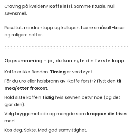
Craving på kvelden?
Koffeinfri
. Samme rituale, null
søvnsmell.
Resultat: mindre «topp og kollaps», færre småsult-kriser
og roligere netter.
Oppsummering – ja, du kan nyte din første kopp
Kaffe er ikke fienden.
Timing
er verktøyet.
Får du uro eller halsbrann av «kaffe først»? Flytt den
til
med/etter frokost
.
Hold siste koffein
tidlig
hvis søvnen betyr noe (og det
gjør den).
Velg bryggemetode og mengde som
kroppen din
trives
med.
Kos deg. Sakte. Med god samvittighet.