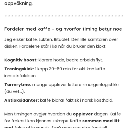
oppvåkning.
Fordeler med kaffe – og hvorfor timing betyr noe
Jeg elsker kaffe. Lukten. Ritualet. Den lille samtalen over
disken. Fordelene står i kø når du bruker den klokt:
Kognitiv boost:
klarere hode, bedre arbeidsflyt.
Treningskick:
1 kopp 30–60 min før økt kan løfte
innsatsfølelsen.
Tarmrytme:
mange opplever lettere «morgenlogistikk»
(du vet…).
Antioksidanter:
kaffe bidrar faktisk i norsk kosthold.
Men timingen avgjør hvordan du
opplever
dagen. Kaffe
før frokost kan kjennes «skarp». Kaffe
sammen med litt
mat
føles ofte «rund». Små grep gjør stor forskjell.