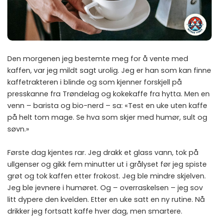
Den morgenen jeg bestemte meg for å vente med
kaffen, var jeg mildt sagt urolig. Jeg er han som kan finne
kaffetrakteren i blinde og som kjenner forskjell på
presskanne fra Trøndelag og kokekaffe fra hytta. Men en
venn – barista og bio-nerd – sa: «Test en uke uten kaffe
på helt tom mage. Se hva som skjer med humør, sult og
søvn.»
Første dag kjentes rar. Jeg drakk et glass vann, tok på
ullgenser og gikk fem minutter ut i grålyset før jeg spiste
grøt og tok kaffen etter frokost. Jeg ble mindre skjelven.
Jeg ble jevnere i humøret. Og – overraskelsen – jeg sov
litt dypere den kvelden. Etter en uke satt en ny rutine. Nå
drikker jeg fortsatt kaffe hver dag, men smartere.