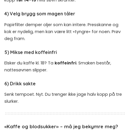
kopp
før 14–15
hvis søvn skranter.
4) Velg brygg som magen tåler
Papirfilter demper oljer som kan irritere. Presskanne og
kok er nydelig, men kan være litt «tyngre» for noen. Prøv
deg fram.
5) Mikse med koffeinfri
Elsker du kaffe kl. 18? Ta
koffeinfri
. Smaken består,
nattesøvnen slipper.
6) Drikk sakte
Senk tempoet. Nyt. Du trenger ikke jage halv kopp på tre
slurker.
«Kaffe og blodsukker» – må jeg bekymre meg?