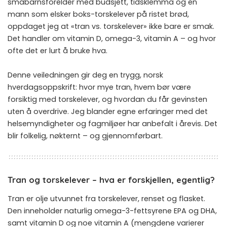
småbarnsforelder med budsjett, tidsklemma og en
mann som elsker boks-torskelever på ristet brød,
oppdaget jeg at «tran vs. torskelever» ikke bare er smak.
Det handler om vitamin D, omega-3, vitamin A – og hvor
ofte det er lurt å bruke hva.
Denne veiledningen gir deg en trygg, norsk
hverdagsoppskrift: hvor mye tran, hvem bør være
forsiktig med torskelever, og hvordan du får gevinsten
uten å overdrive. Jeg blander egne erfaringer med det
helsemyndigheter og fagmiljøer har anbefalt i årevis. Det
blir folkelig, nøkternt – og gjennomførbart.
Tran og torskelever – hva er forskjellen, egentlig?
Tran er olje utvunnet fra torskelever, renset og flasket.
Den inneholder naturlig omega-3-fettsyrene EPA og DHA,
samt vitamin D og noe vitamin A (mengdene varierer