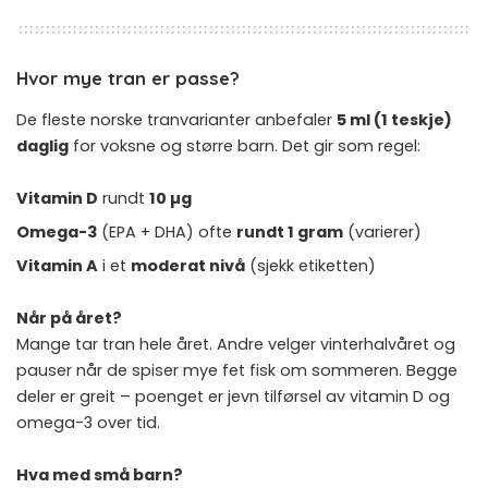
Hvor mye tran er passe?
De fleste norske tranvarianter anbefaler
5 ml (1 teskje)
daglig
for voksne og større barn. Det gir som regel:
Vitamin D
rundt
10 µg
Omega-3
(EPA + DHA) ofte
rundt 1 gram
(varierer)
Vitamin A
i et
moderat nivå
(sjekk etiketten)
Når på året?
Mange tar tran hele året. Andre velger vinterhalvåret og
pauser når de spiser mye fet fisk om sommeren. Begge
deler er greit – poenget er jevn tilførsel av vitamin D og
omega-3 over tid.
Hva med små barn?