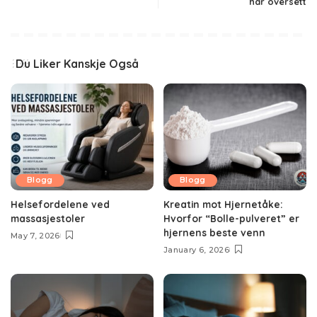
har oversett
Du Liker Kanskje Også
Blogg
Blogg
Helsefordelene ved
Kreatin mot Hjernetåke:
massasjestoler
Hvorfor “Bolle-pulveret” er
hjernens beste venn
May 7, 2026
January 6, 2026