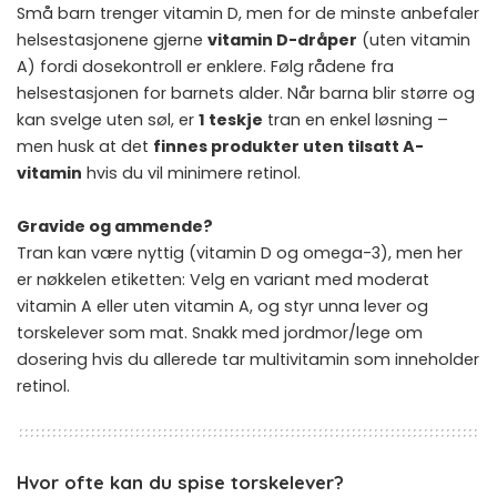
Små barn trenger vitamin D, men for de minste anbefaler
helsestasjonene gjerne
vitamin D-dråper
(uten vitamin
A) fordi dosekontroll er enklere. Følg rådene fra
helsestasjonen for barnets alder. Når barna blir større og
kan svelge uten søl, er
1 teskje
tran en enkel løsning –
men husk at det
finnes produkter uten tilsatt A-
vitamin
hvis du vil minimere retinol.
Gravide og ammende?
Tran kan være nyttig (vitamin D og omega-3), men her
er nøkkelen etiketten: Velg en variant med moderat
vitamin A eller uten vitamin A, og styr unna lever og
torskelever som mat. Snakk med jordmor/lege om
dosering hvis du allerede tar multivitamin som inneholder
retinol.
Hvor ofte kan du spise torskelever?