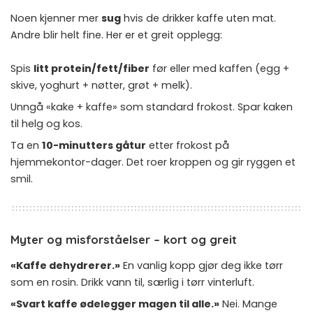
Noen kjenner mer
sug
hvis de drikker kaffe uten mat.
Andre blir helt fine. Her er et greit opplegg:
Spis
litt protein/fett/fiber
før eller med kaffen (egg +
skive, yoghurt + nøtter, grøt + melk).
Unngå «kake + kaffe» som standard frokost. Spar kaken
til helg og kos.
Ta en
10-minutters gåtur
etter frokost på
hjemmekontor-dager. Det roer kroppen og gir ryggen et
smil.
Myter og misforståelser – kort og greit
«Kaffe dehydrerer.»
En vanlig kopp gjør deg ikke tørr
som en rosin. Drikk vann til, særlig i tørr vinterluft.
«Svart kaffe ødelegger magen til alle.»
Nei. Mange