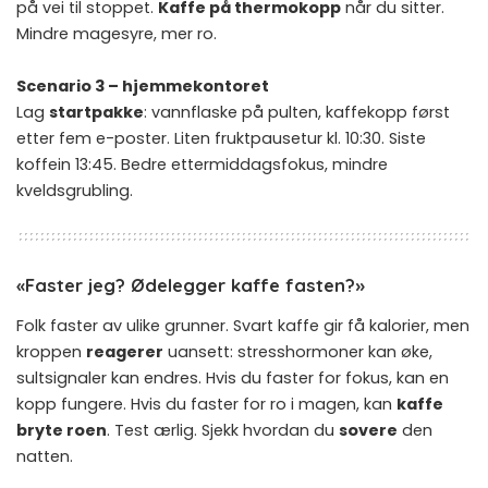
på vei til stoppet.
Kaffe på thermokopp
når du sitter.
Mindre magesyre, mer ro.
Scenario 3 – hjemmekontoret
Lag
startpakke
: vannflaske på pulten, kaffekopp først
etter fem e-poster. Liten fruktpausetur kl. 10:30. Siste
koffein 13:45. Bedre ettermiddagsfokus, mindre
kveldsgrubling.
«Faster jeg? Ødelegger kaffe fasten?»
Folk faster av ulike grunner. Svart kaffe gir få kalorier, men
kroppen
reagerer
uansett: stresshormoner kan øke,
sultsignaler kan endres. Hvis du faster for fokus, kan en
kopp fungere. Hvis du faster for ro i magen, kan
kaffe
bryte roen
. Test ærlig. Sjekk hvordan du
sovere
den
natten.