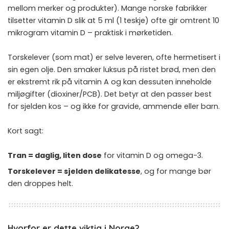
mellom merker og produkter). Mange norske fabrikker
tilsetter vitamin D slik at 5 ml (1 teskje) ofte gir omtrent 10
mikrogram vitamin D – praktisk i mørketiden.
Torskelever (som mat) er selve leveren, ofte hermetisert i
sin egen olje. Den smaker luksus på ristet brød, men den
er ekstremt rik på vitamin A og kan dessuten inneholde
miljøgifter (dioxiner/PCB). Det betyr at den passer best
for sjelden kos – og ikke for gravide, ammende eller barn.
Kort sagt:
Tran = daglig, liten dose
for vitamin D og omega-3.
Torskelever = sjelden delikatesse
, og for mange bør
den droppes helt.
Hvorfor er dette viktig i Norge?