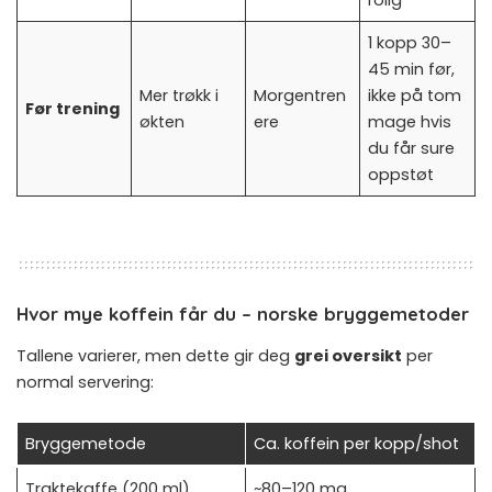
rolig
1 kopp 30–
45 min før,
Mer trøkk i
Morgentren
ikke på tom
Før trening
økten
ere
mage hvis
du får sure
oppstøt
Hvor mye koffein får du – norske bryggemetoder
Tallene varierer, men dette gir deg
grei oversikt
per
normal servering:
Bryggemetode
Ca. koffein per kopp/shot
Traktekaffe (200 ml)
~80–120 mg