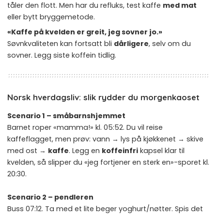
tåler den flott. Men har du refluks, test kaffe
med mat
eller bytt bryggemetode.
«Kaffe på kvelden er greit, jeg sovner jo.»
Søvnkvaliteten kan fortsatt bli
dårligere
, selv om du
sovner. Legg siste koffein tidlig.
Norsk hverdagsliv: slik rydder du morgenkaoset
Scenario 1 – småbarnshjemmet
Barnet roper «mamma!» kl. 05:52. Du vil reise
kaffeflagget, men prøv: vann → lys på kjøkkenet → skive
med ost →
kaffe
. Legg en
koffeinfri
kapsel klar til
kvelden, så slipper du «jeg fortjener en sterk en»-sporet kl.
20:30.
Scenario 2 – pendleren
Buss 07:12. Ta med et lite beger yoghurt/nøtter. Spis det