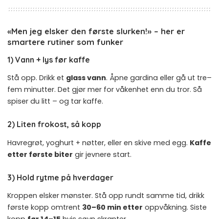
«Men jeg elsker den første slurken!» – her er
smartere rutiner som funker
1) Vann + lys før kaffe
Stå opp. Drikk et
glass vann
. Åpne gardina eller gå ut tre–
fem minutter. Det gjør mer for våkenhet enn du tror. Så
spiser du litt – og tar kaffe.
2) Liten frokost, så kopp
Havregrøt, yoghurt + nøtter, eller en skive med egg.
Kaffe
etter første biter
gir jevnere start.
3) Hold rytme på hverdager
Kroppen elsker mønster. Stå opp rundt samme tid, drikk
første kopp omtrent
30–60 min etter
oppvåkning. Siste