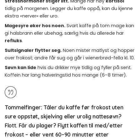
Stresshormoner stiger litt.
Mange har høy
kortisol
tidlig på morgenen. Legger du kaffe oppå, kan du kjenne
ekstra «nerver» eller uro.
Magesyre øker hos noen.
Svart kaffe på tom mage kan
gi halsbrann eller ubehag, særlig hvis du allerede har
refluks
.
Sultsignaler flytter seg.
Noen mister matlyst og hopper
over frokost; andre får sug og går i wienerbrød-fella kl. 10.
Søvn kan lide
hvis du drikker mye tidlig og fyller på sent.
Koffein har lang halveringstid hos mange (6–8 timer).
Tommelfinger:
Tåler du kaffe før frokost uten
sure oppstøt, skjelving eller urolig nattesøvn?
Flott. Får du plager? Flytt kaffen
til med/etter
frokost
– eller vent 60–90 minutter etter