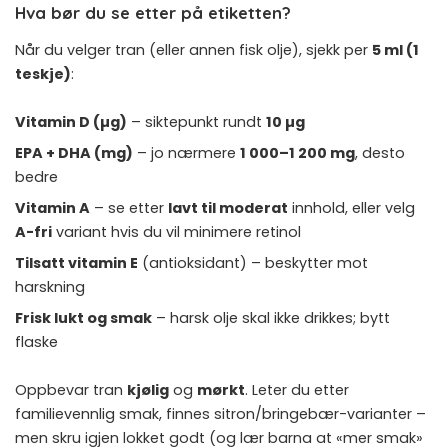
Hva bør du se etter på etiketten?
Når du velger tran (eller annen fisk olje), sjekk per
5 ml (1
teskje)
:
Vitamin D (µg)
– siktepunkt rundt
10 µg
EPA + DHA (mg)
– jo nærmere
1 000–1 200 mg
, desto
bedre
Vitamin A
– se etter
lavt til moderat
innhold, eller velg
A-fri
variant hvis du vil minimere retinol
Tilsatt vitamin E
(antioksidant) – beskytter mot
harskning
Frisk lukt og smak
– harsk olje skal ikke drikkes; bytt
flaske
Oppbevar tran
kjølig
og
mørkt
. Leter du etter
familievennlig smak, finnes sitron/bringebær-varianter –
men skru igjen lokket godt (og lær barna at «mer smak»