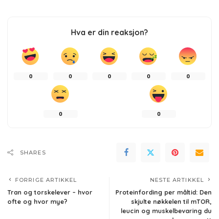
Hva er din reaksjon?
0
0
0
0
0
0
0
SHARES
FORRIGE ARTIKKEL
NESTE ARTIKKEL
Tran og torskelever – hvor
Proteinfording per måltid: Den
ofte og hvor mye?
skjulte nøkkelen til mTOR,
leucin og muskelbevaring du