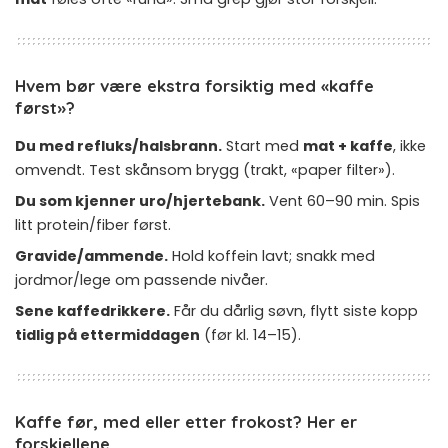
Hvem bør være ekstra forsiktig med «kaffe
først»?
Du med refluks/halsbrann.
Start med
mat + kaffe
, ikke
omvendt. Test skånsom brygg (trakt, «paper filter»).
Du som kjenner uro/hjertebank.
Vent 60–90 min. Spis
litt protein/fiber først.
Gravide/ammende.
Hold koffein lavt; snakk med
jordmor/lege om passende nivåer.
Sene kaffedrikkere.
Får du dårlig søvn, flytt siste kopp
tidlig på ettermiddagen
(før kl. 14–15).
Kaffe før, med eller etter frokost? Her er
forskjellene