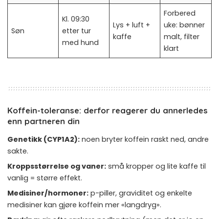
Forbered
Kl. 09:30
Lys + luft +
uke: bønner
Søn
etter tur
kaffe
malt, filter
med hund
klart
Koffein-toleranse: derfor reagerer du annerledes
enn partneren din
Genetikk (CYP1A2):
noen bryter koffein raskt ned, andre
sakte.
Kroppsstørrelse og vaner:
små kropper og lite kaffe til
vanlig = større effekt.
Medisiner/hormoner:
p-piller, graviditet og enkelte
medisiner kan gjøre koffein mer «langdryg».