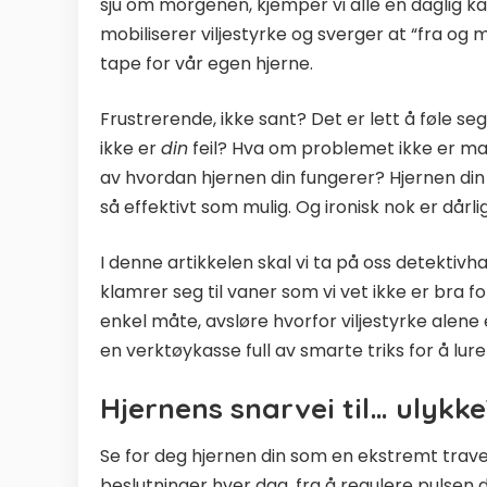
sju om morgenen, kjemper vi alle en daglig ka
mobiliserer viljestyrke og sverger at “fra og
tape for vår egen hjerne.
Frustrerende, ikke sant? Det er lett å føle seg
ikke er
din
feil? Hva om problemet ikke er ma
av hvordan hjernen din fungerer? Hjernen din 
så effektivt som mulig. Og ironisk nok er dårl
I denne artikkelen skal vi ta på oss detektiv
klamrer seg til vaner som vi vet ikke er bra f
enkel måte, avsløre hvorfor viljestyrke alene e
en verktøykasse full av smarte triks for å lure
Hjernens snarvei til… ulykk
Se for deg hjernen din som en ekstremt trave
beslutninger hver dag, fra å regulere pulsen d