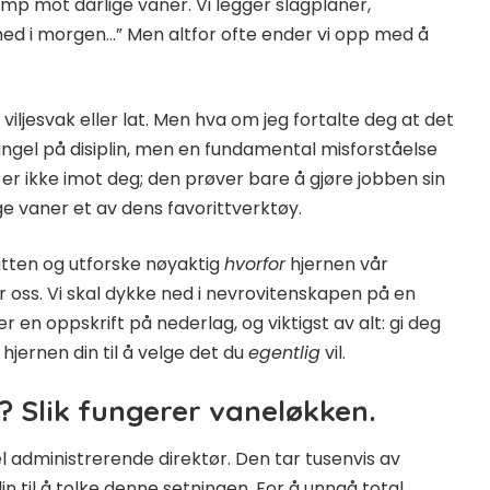
mp mot dårlige vaner. Vi legger slagplaner,
 med i morgen…” Men altfor ofte ender vi opp med å
 viljesvak eller lat. Men hva om jeg fortalte deg at det
ngel på disiplin, men en fundamental misforståelse
er ikke imot deg; den prøver bare å gjøre jobben sin
ige vaner et av dens favorittverktøy.
hatten og utforske nøyaktig
hvorfor
hjernen vår
or oss. Vi skal dykke ned i nevrovitenskapen på en
r en oppskrift på nederlag, og viktigst av alt: gi deg
 hjernen din til å velge det du
egentlig
vil.
e? Slik fungerer vaneløkken.
l administrerende direktør. Den tar tusenvis av
in til å tolke denne setningen. For å unngå total