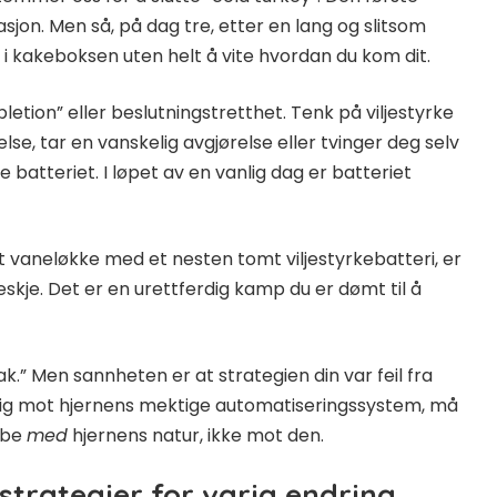
sjon. Men så, på dag tre, etter en lang og slitsom
 i kakeboksen uten helt å vite hvordan du kom dit.
tion” eller beslutningstretthet. Tenk på viljestyrke
lse, tar en vanskelig avgjørelse eller tvinger deg selv
tte batteriet. I løpet av en vanlig dag er batteriet
 vaneløkke med et nesten tomt viljestyrkebatteri, er
kje. Det er en urettferdig kamp du er dømt til å
vak.” Men sannheten er at strategien din var feil fra
 krig mot hjernens mektige automatiseringssystem, må
obbe
med
hjernens natur, ikke mot den.
 strategier for varig endring