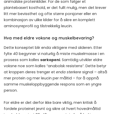
animalske proteinkilder. For de som følger et
plantebasert kosthold, er det fullt mulig, men det krever
litt mer bevissthet og ofte større porsjoner eller en
kombinasjon av ulike kilder for å sikre en komplett
aminosyreprofil og tilstrekkelig leucin.
Hva med eldre voksne og muskelbevaring?
Dette konseptet blir enda viktigere med alderen. Etter
fylte 40 begynner vi naturlig å miste muskelmasse i en
prosess som kalles
sarkopeni
. Samtidig utvikler eldre
voksne noe som kalles “anabolsk resistens”. Dette betyr
at kroppen deres trenger et
enda sterkere
signal – altså
mer protein og mer leucin per måltid – for å oppnå
samme muskeloppbyggende respons som en yngre
person.
For eldre er det derfor ikke bare viktig, men kritisk å
fordele proteinet jevnt og sikre at hvert hovedmåltid