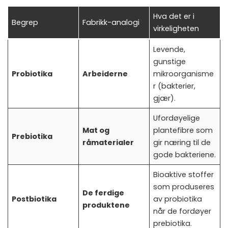
Hva det er i
Begrep
Fabrikk-analogi
virkeligheten
Levende,
gunstige
Probiotika
Arbeiderne
mikroorganisme
r (bakterier,
gjær).
Ufordøyelige
Mat og
plantefibre som
Prebiotika
råmaterialer
gir næring til de
gode bakteriene.
Bioaktive stoffer
som produseres
De ferdige
Postbiotika
av probiotika
produktene
når de fordøyer
prebiotika.