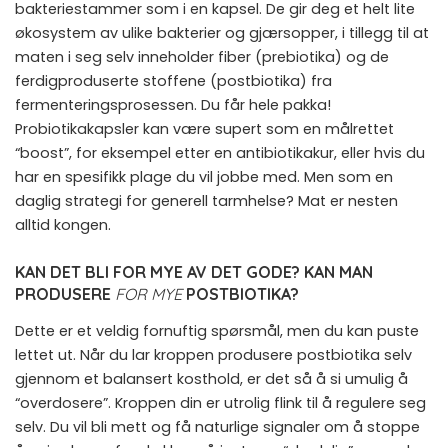
bakteriestammer som i en kapsel. De gir deg et helt lite
økosystem av ulike bakterier og gjærsopper, i tillegg til at
maten i seg selv inneholder fiber (prebiotika) og de
ferdigproduserte stoffene (postbiotika) fra
fermenteringsprosessen. Du får hele pakka!
Probiotikakapsler kan være supert som en målrettet
“boost”, for eksempel etter en antibiotikakur, eller hvis du
har en spesifikk plage du vil jobbe med. Men som en
daglig strategi for generell tarmhelse? Mat er nesten
alltid kongen.
KAN DET BLI FOR MYE AV DET GODE? KAN MAN
PRODUSERE
FOR MYE
POSTBIOTIKA?
Dette er et veldig fornuftig spørsmål, men du kan puste
lettet ut. Når du lar kroppen produsere postbiotika selv
gjennom et balansert kosthold, er det så å si umulig å
“overdosere”. Kroppen din er utrolig flink til å regulere seg
selv. Du vil bli mett og få naturlige signaler om å stoppe