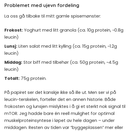
Problemet med ujevn fordeling
La oss gå tilbake til mitt gamle spisemønster:
Frokost:
Yoghurt med litt granola (ca. 10g protein, ~0.8g
leucin)
Lunsj:
Liten salat med litt kylling (ca. 15g protein, ~1.2g
leucin)
Middag:
Stor biff med tilbehør (ca. 50g protein, ~4.5g
leucin)
Totalt:
75g protein.
På papiret ser det kanskje ikke så ille ut. Men ser vi på
leucin-terskelen, forteller det en annen historie. Både
frokosten og lunsjen mislyktes i å gi et sterkt nok signal til
mTOR. Jeg hadde bare én reell mulighet for optimal
muskelproteinsyntese i løpet av hele dagen – under
middagen. Resten av tiden var “byggeplassen” mer eller