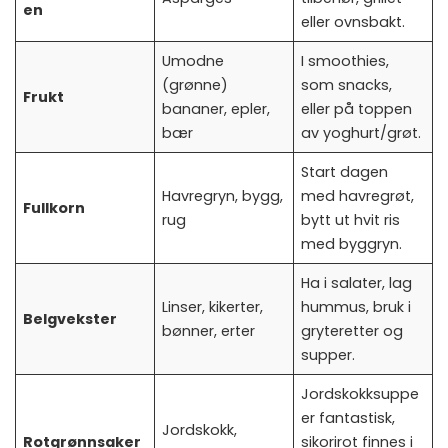
en
eller ovnsbakt.
Umodne
I smoothies,
(grønne)
som snacks,
Frukt
bananer, epler,
eller på toppen
bær
av yoghurt/grøt.
Start dagen
Havregryn, bygg,
med havregrøt,
Fullkorn
rug
bytt ut hvit ris
med byggryn.
Ha i salater, lag
Linser, kikerter,
hummus, bruk i
Belgvekster
bønner, erter
gryteretter og
supper.
Jordskokksuppe
er fantastisk,
Jordskokk,
Rotgrønnsaker
sikorirot finnes i