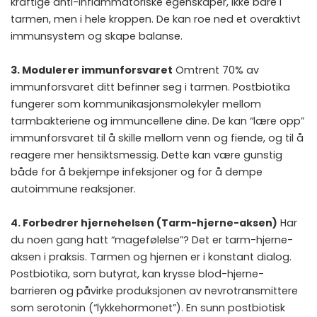
kraftige anti-inflammatoriske egenskaper, ikke bare i
tarmen, men i hele kroppen. De kan roe ned et overaktivt
immunsystem og skape balanse.
3. Modulerer immunforsvaret
Omtrent 70% av
immunforsvaret ditt befinner seg i tarmen. Postbiotika
fungerer som kommunikasjonsmolekyler mellom
tarmbakteriene og immuncellene dine. De kan “lære opp”
immunforsvaret til å skille mellom venn og fiende, og til å
reagere mer hensiktsmessig. Dette kan være gunstig
både for å bekjempe infeksjoner og for å dempe
autoimmune reaksjoner.
4. Forbedrer hjernehelsen (Tarm-hjerne-aksen)
Har
du noen gang hatt “magefølelse”? Det er tarm-hjerne-
aksen i praksis. Tarmen og hjernen er i konstant dialog.
Postbiotika, som butyrat, kan krysse blod-hjerne-
barrieren og påvirke produksjonen av nevrotransmittere
som serotonin (“lykkehormonet”). En sunn postbiotisk