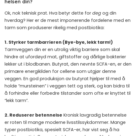
helsen din?
Ok, nok teknisk prat. Hva betyr dette for
deg
og din
hverdag? Her er de mest imponerende fordelene med en
tarm som produserer rikelig med postbiotika:
1. Styrker tarmbarrieren (Bye-bye, lekk tarm!)
Tarmveggen din er en utrolig viktig barriere som skal
hindre at ufordøyd mat, giftstoffer og dårlige bakterier
lekker ut i blodbanen. Butyrat, den nevnte SCFA-en, er den
primære energikilden for cellene som utgjør denne
veggen. En god produksjon av butyrat hjelper til med å
holde “mursteinen” i veggen tett og sterk, og kan bidra til
å forhindre eller forbedre tilstander som ofte er knyttet til
“lekk tarm”.
2. Reduserer betennelse
Kronisk lavgradig betennelse
er roten til mange moderne livsstilssykdommer. Mange
typer postbiotika, spesielt SCFA-er, har vist seg å ha