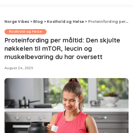
Norge Vibes
>
Blog
>
Kosthold og Helse
>
Proteinfording per måltid: Den skjulte nøkkelen til mTOR, leucin og muskelbevaring du har oversett
Kosthold og Helse
Proteinfording per måltid: Den skjulte
nøkkelen til mTOR, leucin og
muskelbevaring du har oversett
August 24, 2025