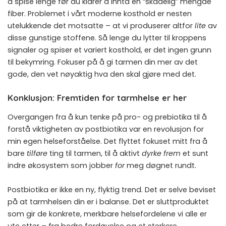
å spise lenge før du klarer å innta en “skadelig” mengde
fiber. Problemet i vårt moderne kosthold er nesten
utelukkende det motsatte – at vi produserer altfor
lite
av
disse gunstige stoffene. Så lenge du lytter til kroppens
signaler og spiser et variert kosthold, er det ingen grunn
til bekymring. Fokuser på å gi tarmen din mer av det
gode, den vet nøyaktig hva den skal gjøre med det.
Konklusjon: Fremtiden for tarmhelse er her
Overgangen fra å kun tenke på pro- og prebiotika til å
forstå viktigheten av postbiotika var en revolusjon for
min egen helseforståelse. Det flyttet fokuset mitt fra å
bare
tilføre
ting til tarmen, til å aktivt
dyrke frem
et sunt
indre økosystem som jobber
for
meg døgnet rundt.
Postbiotika er ikke en ny, flyktig trend. Det er selve beviset
på at tarmhelsen din er i balanse. Det er sluttproduktet
som gir de konkrete, merkbare helsefordelene vi alle er
ute etter – fra bedre fordøyelse og et sterkere