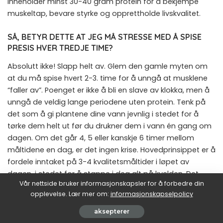
inneholder minst 30-40 gram protein for å bekjempe
muskeltap, bevare styrke og opprettholde livskvalitet.
SÅ, BETYR DETTE AT JEG MÅ STRESSE MED Å SPISE
PRESIS HVER TREDJE TIME?
Absolutt ikke! Slapp helt av. Glem den gamle myten om
at du må spise hvert 2-3. time for å unngå at musklene
“faller av”. Poenget er ikke å bli en slave av klokka, men å
unngå de veldig lange periodene uten protein. Tenk på
det som å gi plantene dine vann jevnlig i stedet for å
tørke dem helt ut før du drukner dem i vann én gang om
dagen. Om det går 4, 5 eller kanskje 6 timer mellom
måltidene en dag, er det ingen krise. Hovedprinsippet er å
fordele inntaket på 3-4 kvalitetsmåltider i løpet av
dagen, i stedet for å stappe i deg alt på kvelden. Det
Vår nettside bruker informasjonskapsler for å forbedre din
handler om en jevn og god rytme, ikke et militærregime.
opplevelse. Lær mer om:
informasjonskapselpolicy
JEG SYNES DET ER KJEMPEVANSKELIG Å FÅ I SEG NOK
aksepterer
PROTEIN TIL FROKOST. HAR DU NOEN TIPS?