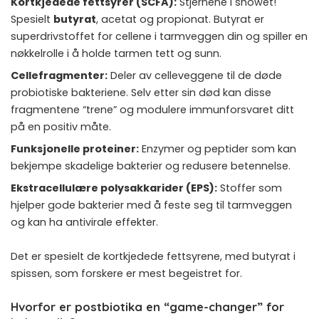
Kortkjedede fettsyrer (SCFA):
Stjernene i showet!
Spesielt
butyrat
, acetat og propionat. Butyrat er
superdrivstoffet for cellene i tarmveggen din og spiller en
nøkkelrolle i å holde tarmen tett og sunn.
Cellefragmenter:
Deler av celleveggene til de døde
probiotiske bakteriene. Selv etter sin død kan disse
fragmentene “trene” og modulere immunforsvaret ditt
på en positiv måte.
Funksjonelle proteiner:
Enzymer og peptider som kan
bekjempe skadelige bakterier og redusere betennelse.
Ekstracellulære polysakkarider (EPS):
Stoffer som
hjelper gode bakterier med å feste seg til tarmveggen
og kan ha antivirale effekter.
Det er spesielt de kortkjedede fettsyrene, med butyrat i
spissen, som forskere er mest begeistret for.
Hvorfor er postbiotika en “game-changer” for