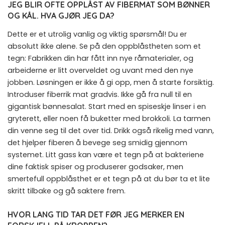
JEG BLIR OFTE OPPLÅST AV FIBERMAT SOM BØNNER
OG KÅL. HVA GJØR JEG DA?
Dette er et utrolig vanlig og viktig spørsmål! Du er
absolutt ikke alene. Se på den oppblåstheten som et
tegn: Fabrikken din har fått inn nye råmaterialer, og
arbeiderne er litt overveldet og uvant med den nye
jobben. Løsningen er ikke å gi opp, men å starte forsiktig.
Introduser fiberrik mat gradvis. Ikke gå fra null til en
gigantisk bønnesalat. Start med en spiseskje linser i en
gryterett, eller noen få buketter med brokkoli. La tarmen
din venne seg til det over tid. Drikk også rikelig med vann,
det hjelper fiberen å bevege seg smidig gjennom
systemet. Litt gass kan være et tegn på at bakteriene
dine faktisk spiser og produserer godsaker, men
smertefull oppblåsthet er et tegn på at du bør ta et lite
skritt tilbake og gå saktere frem.
HVOR LANG TID TAR DET FØR JEG MERKER EN