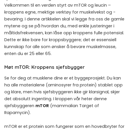
Velkommen til en verden styrt av mTOR og leucin –
kroppens egne, mektige verktøy for muskelvekst og -
bevaring. I denne artikkelen skal vi legge fra oss de gamle
mytene og se på hvordan du, med enkle justeringer i
måltidsfrekvensen, kan låse opp kroppens fulle potensial.
Dette er ikke bare for kroppsbyggere; det er essensiell
kunnskap for alle som ønsker å bevare muskelmasse,
enten du er 25 eller 65.
Møt mTOR: Kroppens sjefsbygger
Se for deg at musklene dine er et byggeprosjekt. Du kan
ha alle materialene (aminosyrer fra protein) stablet opp
og klare, men hvis sjefsbyggeren ikke gir klarsignal, skjer
det absolutt ingenting. I kroppen vår heter denne
sjefsbyggeren
mTOR
(mammalian Target of
Rapamycin).
mTOR er et protein som fungerer som en hovedbryter for