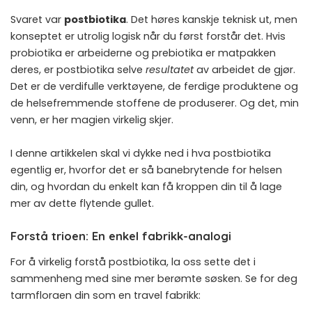
Svaret var
postbiotika
. Det høres kanskje teknisk ut, men
konseptet er utrolig logisk når du først forstår det. Hvis
probiotika er arbeiderne og prebiotika er matpakken
deres, er postbiotika selve
resultatet
av arbeidet de gjør.
Det er de verdifulle verktøyene, de ferdige produktene og
de helsefremmende stoffene de produserer. Og det, min
venn, er her magien virkelig skjer.
I denne artikkelen skal vi dykke ned i hva postbiotika
egentlig er, hvorfor det er så banebrytende for helsen
din, og hvordan du enkelt kan få kroppen din til å lage
mer av dette flytende gullet.
Forstå trioen: En enkel fabrikk-analogi
For å virkelig forstå postbiotika, la oss sette det i
sammenheng med sine mer berømte søsken. Se for deg
tarmfloraen din som en travel fabrikk: