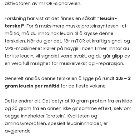
aktivatoren av mTOR-signalveien.
Forskning har vist at det finnes en såkalt
“leucin-
terskel”
. For å maksimere muskelproteinsyntesen i et
måltid, må du innta nok leucin til å krysse denne
terskelen. Når du gjør det, får mTOR et kraftig signal, og
MPS-maskineriet kjører på høygir i noen timer. Inntar du
for lite leucin, vil signalet være svakt, og du går glipp av
en verdifull mulighet for muskelvekst og -reparasjon.
Generelt anslås denne terskelen å ligge på rundt
2.5 – 3
gram leucin per måltid
for de fleste voksne.
Dette endrer alt. Det betyr at 10 gram protein fra en kilde
og 30 gram fra en annen ikke gir samme effekt, selv om
begge inneholder “protein”. Kvaliteten og
aminosyreprofilen, spesielt leucininnholdet, er
avgjørende.