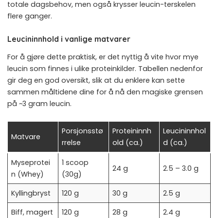
totale dagsbehov, men også krysser leucin-terskelen
flere ganger.
Leucininnhold i vanlige matvarer
For å gjøre dette praktisk, er det nyttig å vite hvor mye
leucin som finnes i ulike proteinkilder. Tabellen nedenfor
gir deg en god oversikt, slik at du enklere kan sette
sammen måltidene dine for å nå den magiske grensen
på ~3 gram leucin.
Porsjonsstø
Proteininnh
Leucininnhol
Matvare
rrelse
old (ca.)
d (ca.)
Myseprotei
1 scoop
24 g
2.5 – 3.0 g
n (Whey)
(30g)
Kyllingbryst
120 g
30 g
2.5 g
Biff, magert
120 g
28 g
2.4 g