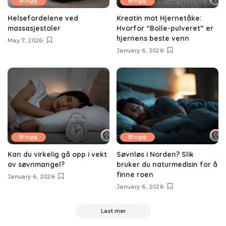
Blogg
Blogg
Helsefordelene ved
Kreatin mot Hjernetåke:
massasjestoler
Hvorfor “Bolle-pulveret” er
hjernens beste venn
May 7, 2026
January 6, 2026
Blogg
Blogg
Kan du virkelig gå opp i vekt
Søvnløs i Norden? Slik
av søvnmangel?
bruker du naturmedisin for å
finne roen
January 6, 2026
January 6, 2026
Last mer