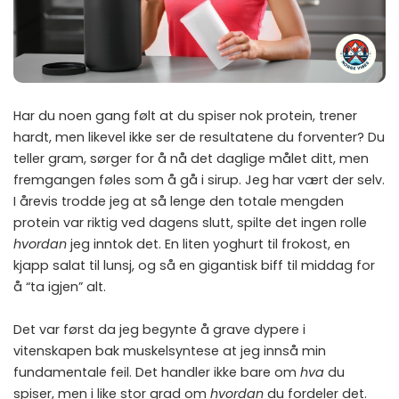
Har du noen gang følt at du spiser nok protein, trener
hardt, men likevel ikke ser de resultatene du forventer? Du
teller gram, sørger for å nå det daglige målet ditt, men
fremgangen føles som å gå i sirup. Jeg har vært der selv.
I årevis trodde jeg at så lenge den totale mengden
protein var riktig ved dagens slutt, spilte det ingen rolle
hvordan
jeg inntok det. En liten yoghurt til frokost, en
kjapp salat til lunsj, og så en gigantisk biff til middag for
å “ta igjen” alt.
Det var først da jeg begynte å grave dypere i
vitenskapen bak muskelsyntese at jeg innså min
fundamentale feil. Det handler ikke bare om
hva
du
spiser, men i like stor grad om
hvordan
du fordeler det.