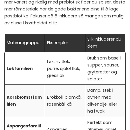
mer variert og rikelig med prebiotisk fiber du spiser, desto
mer råmateriale har de gode bakteriene dine til å lage
postbiotika. Fokuser på å inkludere så mange som mulig
av disse i kostholdet ditt:
Slik inkluderer du
Matvaregruppe
Eksempler
dem
Bruk som base i
Løk, hvitløk,
supper, sauser,
Løkfamilien
purre, sjalottløk,
gryteretter og
gressløk
salater.
Damp, stek i
Korsblomstfam
Brokkoli, blomkål,
ovnen med
ilien
rosenkål, kål
olivenolje, eller
ha i wok.
Perfekt som
Aspargesfamili
Asparges
tilbehør, grillet