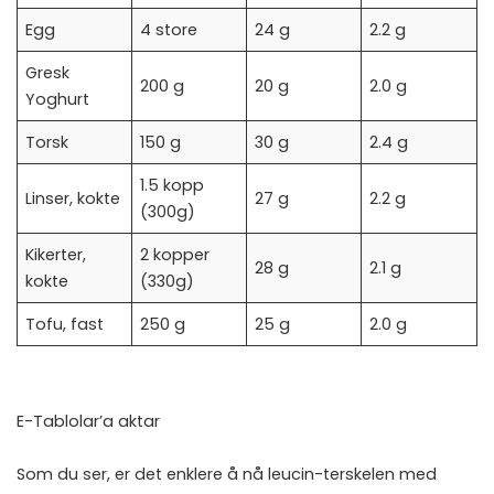
Egg
4 store
24 g
2.2 g
Gresk
200 g
20 g
2.0 g
Yoghurt
Torsk
150 g
30 g
2.4 g
1.5 kopp
Linser, kokte
27 g
2.2 g
(300g)
Kikerter,
2 kopper
28 g
2.1 g
kokte
(330g)
Tofu, fast
250 g
25 g
2.0 g
E-Tablolar’a aktar
Som du ser, er det enklere å nå leucin-terskelen med