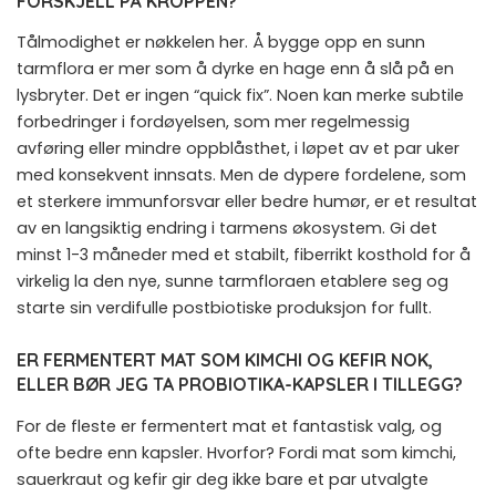
FORSKJELL PÅ KROPPEN?
Tålmodighet er nøkkelen her. Å bygge opp en sunn
tarmflora er mer som å dyrke en hage enn å slå på en
lysbryter. Det er ingen “quick fix”. Noen kan merke subtile
forbedringer i fordøyelsen, som mer regelmessig
avføring eller mindre oppblåsthet, i løpet av et par uker
med konsekvent innsats. Men de dypere fordelene, som
et sterkere immunforsvar eller bedre humør, er et resultat
av en langsiktig endring i tarmens økosystem. Gi det
minst 1-3 måneder med et stabilt, fiberrikt kosthold for å
virkelig la den nye, sunne tarmfloraen etablere seg og
starte sin verdifulle postbiotiske produksjon for fullt.
ER FERMENTERT MAT SOM KIMCHI OG KEFIR NOK,
ELLER BØR JEG TA PROBIOTIKA-KAPSLER I TILLEGG?
For de fleste er fermentert mat et fantastisk valg, og
ofte bedre enn kapsler. Hvorfor? Fordi mat som kimchi,
sauerkraut og kefir gir deg ikke bare et par utvalgte