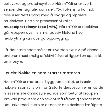
cellevekst og proteinsyntese. Når mTOR er aktivert,
sender den signaler som sier: “Ok, folkens, vi har nok
ressurser. Sett i gang med å bygge og reparere
muskelvev!” Dette er prosessen vi kaller
muskelproteinsyntese (MPS)
. Når mTOR er deaktivert,
går kroppen over i en mer passiv tilstand hvor
nedbrytning kan overgå oppbygging.
Så, det store spørsmålet er: Hvordan skrur vi på denne
bryteren mest mulig effektivt? Svaret ligger i en spesifikk
aminosyre.
Leucin: Nøkkelen som starter motoren
Hvis mTOR er motoren i byggeprosjektet, er
leucin
nøkkelen som vris om for å starte den. Leucin er en av de
ni essensielle aminosyrene, noe som betyr at kroppen
ikke kan produsere den selv; vi må få den gjennom mat.
Det unike med leucin er at den er den desidert kraftigste