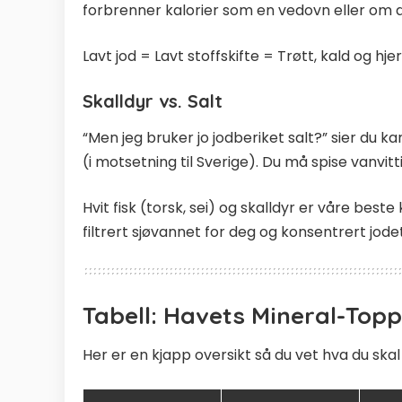
forbrenner kalorier som en vedovn eller om 
Lavt jod = Lavt stoffskifte = Trøtt, kald og hje
Skalldyr vs. Salt
“Men jeg bruker jo jodberiket salt?” sier du ka
(i motsetning til Sverige). Du må spise vanvi
Hvit fisk (torsk, sei) og skalldyr er våre beste 
filtrert sjøvannet for deg og konsentrert jodet i
Tabell: Havets Mineral-Toppl
Her er en kjapp oversikt så du vet hva du skal 