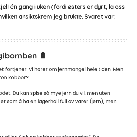
ll én gang i uken (fordi østers er dyrt, la oss
 hvilken ansiktskrem jeg brukte. Svaret var:
rgibomben 🔋
fortjener. Vi hører om jernmangel hele tiden. Men
uten kobber?
odet. Du kan spise så mye jern du vil, men uten
er som å ha en lagerhall full av varer (jern), men