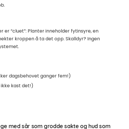
bb.
r er “cluet”: Planter inneholder fytinsyre, en
 nekter kroppen å ta det opp. Skalldyr? Ingen
systemet.
ekker dagsbehovet ganger fem!)
 ikke kast det!)
nge med sår som grodde sakte og hud som