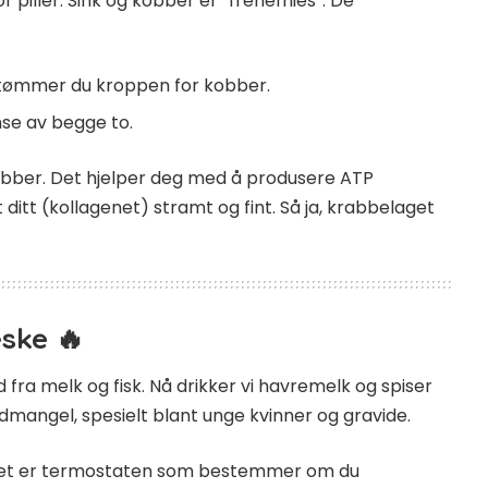
or piller. Sink og kobber er “frenemies”. De
a tømmer du kroppen for kobber.
nse av begge to.
kobber. Det hjelper deg med å produsere ATP
itt (kollagenet) stramt og fint. Så ja, krabbelaget
æske 🔥
od fra melk og fisk. Nå drikker vi havremelk og spiser
jodmangel, spesielt blant unge kvinner og gravide.
n. Det er termostaten som bestemmer om du