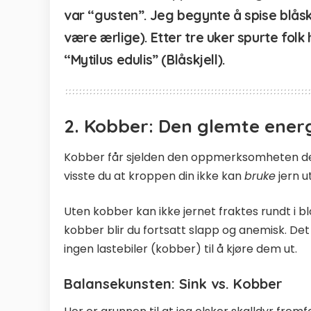
var “gusten”. Jeg begynte å spise blåskje
være ærlige). Etter tre uker spurte folk
“Mytilus edulis” (Blåskjell).
2. Kobber: Den glemte ene
Kobber får sjelden den oppmerksomheten det 
visste du at kroppen din ikke kan
bruke
jern 
Uten kobber kan ikke jernet fraktes rundt i bl
kobber blir du fortsatt slapp og anemisk. Det 
ingen lastebiler (kobber) til å kjøre dem ut.
Balansekunsten: Sink vs. Kobber