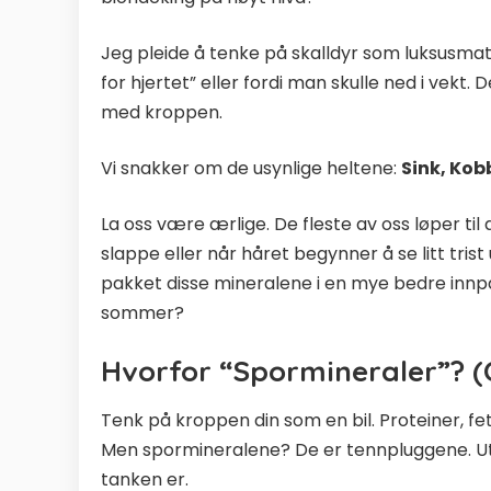
Jeg pleide å tenke på skalldyr som luksusmat
for hjertet” eller fordi man skulle ned i vekt. 
med kroppen.
Vi snakker om de usynlige heltene:
Sink, Kob
La oss være ærlige. De fleste av oss løper til
slappe eller når håret begynner å se litt tris
pakket disse mineralene i en mye bedre inn
sommer?
Hvorfor “Spormineraler”? (
Tenk på kroppen din som en bil. Proteiner, fe
Men spormineralene? De er tennpluggene. Ute
tanken er.