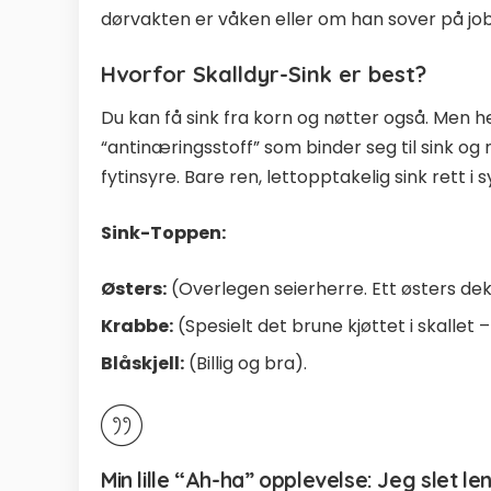
dørvakten er våken eller om han sover på jo
Hvorfor Skalldyr-Sink er best?
Du kan få sink fra korn og nøtter også. Men he
“antinæringsstoff” som binder seg til sink og
fytinsyre. Bare ren, lettopptakelig sink rett i 
Sink-Toppen:
Østers:
(Overlegen seierherre. Ett østers d
Krabbe:
(Spesielt det brune kjøttet i skallet –
Blåskjell:
(Billig og bra).
Min lille “Ah-ha” opplevelse:
Jeg slet le