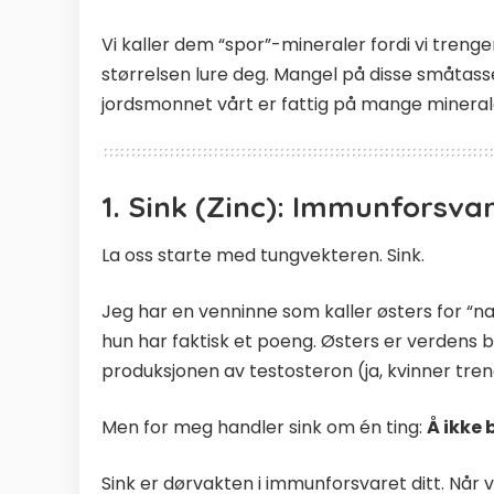
Vi kaller dem “spor”-mineraler fordi vi treng
størrelsen lure deg. Mangel på disse småtasse
jordsmonnet vårt er fattig på mange minerale
1. Sink (Zinc): Immunforsv
La oss starte med tungvekteren. Sink.
Jeg har en venninne som kaller østers for “na
hun har faktisk et poeng. Østers er verdens bes
produksjonen av testosteron (ja, kvinner tren
Men for meg handler sink om én ting:
Å ikke b
Sink er dørvakten i immunforsvaret ditt. Når 