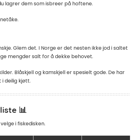
du lagrer dem som isbreer på hoftene.
rnetåke.
nskje. Glem det. I Norge er det nesten ikke jod i saltet
ttige mengder salt for å dekke behovet.
kilder. Blåskjell og kamskjell er spesielt gode. De har
 deilig kjøtt.
iste 📊
velge i fiskedisken.