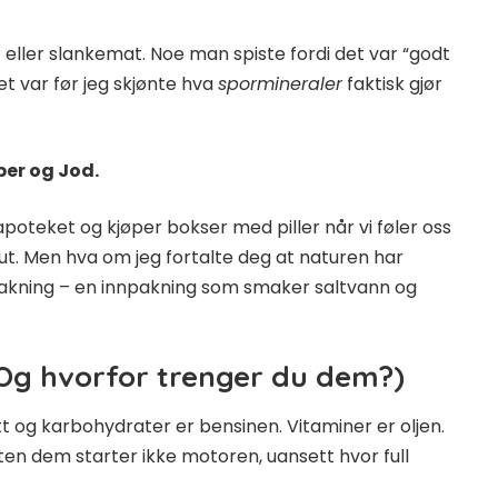
 eller slankemat. Noe man spiste fordi det var “godt
Det var før jeg skjønte hva
spormineraler
faktisk gjør
ber og Jod.
 apoteket og kjøper bokser med piller når vi føler oss
t ut. Men hva om jeg fortalte deg at naturen har
pakning – en innpakning som smaker saltvann og
Og hvorfor trenger du dem?)
tt og karbohydrater er bensinen. Vitaminer er oljen.
n dem starter ikke motoren, uansett hvor full