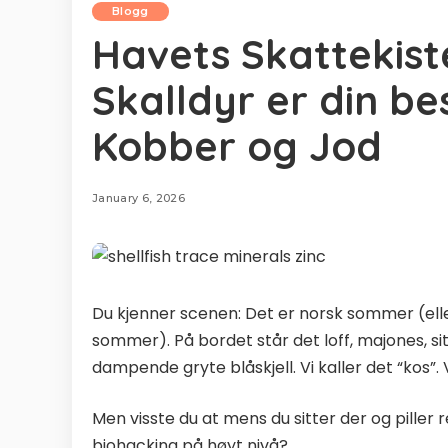
Blogg
Havets Skattekiste
Skalldyr er din bes
Kobber og Jod
January 6, 2026
Du kjenner scenen: Det er norsk sommer (ell
sommer). På bordet står det loff, majones, s
dampende gryte blåskjell. Vi kaller det “kos”. V
Men visste du at mens du sitter der og piller 
biohacking på høyt nivå?