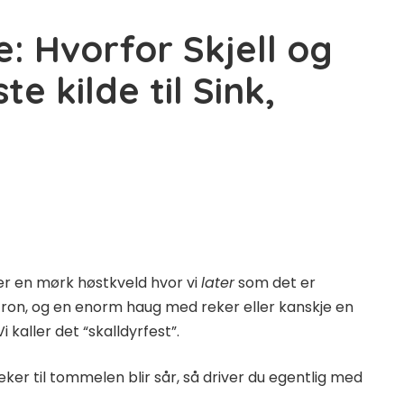
: Hvorfor Skjell og
te kilde til Sink,
er en mørk høstkveld hvor vi
later
som det er
itron, og en enorm haug med reker eller kanskje en
i kaller det “skalldyrfest”.
reker til tommelen blir sår, så driver du egentlig med