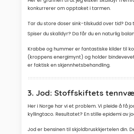
Her er grunnen til at jeg elsker skalldyr fremf
konkurrerer om opptaket i tarmen.
Tar du store doser sink-tilskudd over tid? D
Spiser du skalldyr? Da får du en naturlig bala
Krabbe og hummer er fantastiske kilder til 
(kroppens energimynt) og holder bindevevet d
er faktisk en skjønnhetsbehandling.
3. Jod: Stoffskiftets tennv
Her i Norge har vi et problem. Vi pleide å få j
kyllingtaco. Resultatet? En stille epidemi av 
Jod er bensinen til skjoldbruskkjertelen di