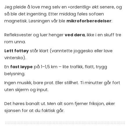
Jeg pleide å love meg selv en «ordentlig» økt senere, og
så ble det ingenting. Etter middag føles sofaen
magnetisk. Løsningen vår ble
mikroforberedelser
:
Refleksvester og luer henger
ved døra
, ikke i en skuff tre
rom unna.
Lett fottøy
står klart (vanntette joggesko eller lave
vintersko).
En
fast løype
på 1–1,5 km – lite trafikk, flatt, trygg
belysning.
Ingen musikk, bare prat. Eller stillhet. Ti minutter går fort
uten skjerm og input.
Det høres banalt ut. Men alt som fjerner friksjon, øker
sjansen for at du faktisk går.