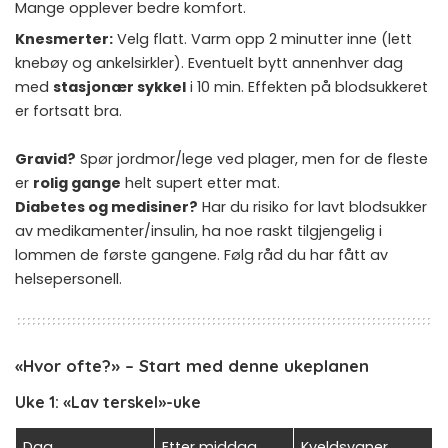
Mange opplever bedre komfort.
Knesmerter:
Velg flatt. Varm opp 2 minutter inne (lett
knebøy og ankelsirkler). Eventuelt bytt annenhver dag
med
stasjonær sykkel
i 10 min. Effekten på blodsukkeret
er fortsatt bra.
Gravid?
Spør jordmor/lege ved plager, men for de fleste
er
rolig gange
helt supert etter mat.
Diabetes og medisiner?
Har du risiko for lavt blodsukker
av medikamenter/insulin, ha noe raskt tilgjengelig i
lommen de første gangene. Følg råd du har fått av
helsepersonell.
«Hvor ofte?» – Start med denne ukeplanen
Uke 1: «Lav terskel»-uke
Dag
Etter middag
Kveldsvaner