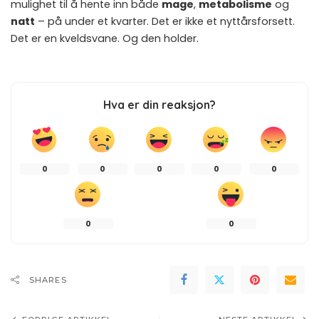
mulighet til å hente inn både
mage
,
metabolisme
og
natt
– på under et kvarter. Det er ikke et nyttårsforsett.
Det er en kveldsvane. Og den holder.
Hva er din reaksjon?
0
0
0
0
0
0
0
SHARES