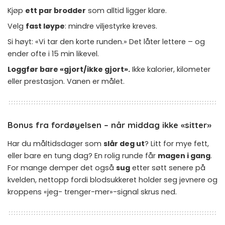
Kjøp
ett par brodder
som alltid ligger klare.
Velg
fast løype
: mindre viljestyrke kreves.
Si høyt: «Vi tar den korte runden.» Det låter lettere – og
ender ofte i 15 min likevel.
Loggfør bare «gjort/ikke gjort».
Ikke kalorier, kilometer
eller prestasjon. Vanen er målet.
Bonus fra fordøyelsen – når middag ikke «sitter»
Har du måltidsdager som
slår deg ut
? Litt for mye fett,
eller bare en tung dag? En rolig runde får
magen i gang
.
For mange demper det også
sug
etter søtt senere på
kvelden, nettopp fordi blodsukkeret holder seg jevnere og
kroppens «jeg- trenger-mer»-signal skrus ned.