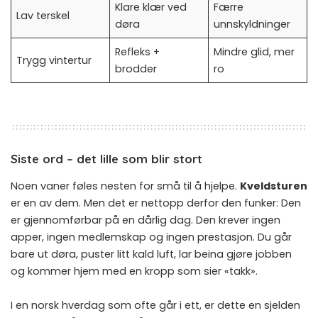
Klare klær ved
Færre
Lav terskel
døra
unnskyldninger
Refleks +
Mindre glid, mer
Trygg vintertur
brodder
ro
Siste ord – det lille som blir stort
Noen vaner føles nesten for små til å hjelpe.
Kveldsturen
er en av dem. Men det er nettopp derfor den funker: Den
er gjennomførbar på en dårlig dag. Den krever ingen
apper, ingen medlemskap og ingen prestasjon. Du går
bare ut døra, puster litt kald luft, lar beina gjøre jobben
og kommer hjem med en kropp som sier «takk».
I en norsk hverdag som ofte går i ett, er dette en sjelden