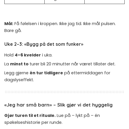
Mål:
Få følelsen i kroppen. Ikke jag tid. Ikke mål pulsen.
Bare gå.
Uke 2–3: «Bygg på det som funker»
Hold
4–6 kvelder
i uka.
La
minst to
turer bli 20 minutter når været tillater det.
Legg gjerne
én tur tidligere
på ettermiddagen for
dagslyseffekt.
«Jeg har små barn» – Slik gjør vi det hyggelig
Gjør turen til et rituale.
Lue på – lykt på – én
spøkelseshistorie per runde.