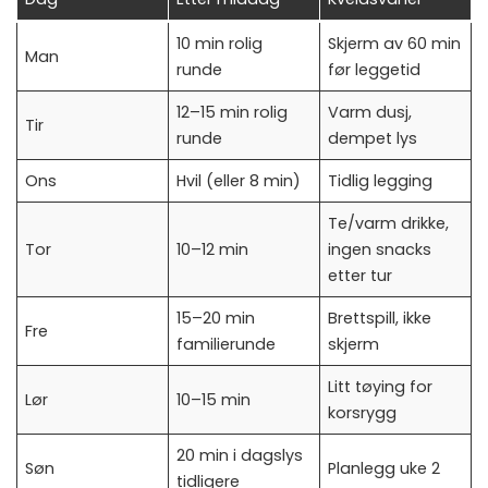
10 min rolig
Skjerm av 60 min
Man
runde
før leggetid
12–15 min rolig
Varm dusj,
Tir
runde
dempet lys
Ons
Hvil (eller 8 min)
Tidlig legging
Te/varm drikke,
Tor
10–12 min
ingen snacks
etter tur
15–20 min
Brettspill, ikke
Fre
familierunde
skjerm
Litt tøying for
Lør
10–15 min
korsrygg
20 min i dagslys
Søn
Planlegg uke 2
tidligere