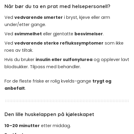
Når bør du ta en prat med helsepersonell?
Ved
vedvarende smerter
i bryst, kjeve eller arm
under/etter gange.
Ved
svimmelhet
eller gjentatte
besvimelser
.
Ved
vedvarende sterke reflukssymptomer
som ikke
roes av tiltak.
Hvis du bruker
insulin eller sulfonylurea
og opplever lavt
blodsukker. Tilpass med behandler.
For de fleste friske er rolig kvelds-gange
trygt og
anbefalt
.
Den lille huskelappen på kjøleskapet
10–20 minutter
etter middag.