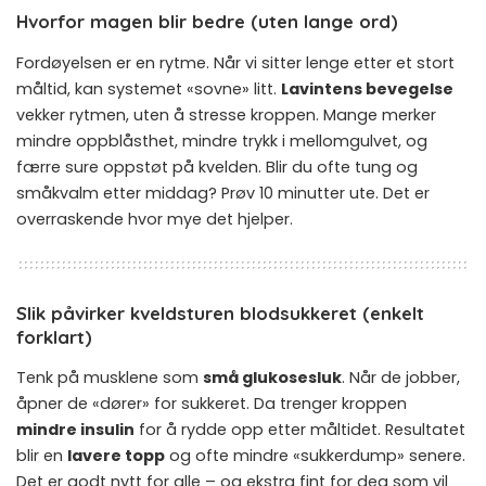
Hvorfor magen blir bedre (uten lange ord)
Fordøyelsen er en rytme. Når vi sitter lenge etter et stort
måltid, kan systemet «sovne» litt.
Lavintens bevegelse
vekker rytmen, uten å stresse kroppen. Mange merker
mindre oppblåsthet, mindre trykk i mellomgulvet, og
færre sure oppstøt på kvelden. Blir du ofte tung og
småkvalm etter middag? Prøv 10 minutter ute. Det er
overraskende hvor mye det hjelper.
Slik påvirker kveldsturen blodsukkeret (enkelt
forklart)
Tenk på musklene som
små glukosesluk
. Når de jobber,
åpner de «dører» for sukkeret. Da trenger kroppen
mindre insulin
for å rydde opp etter måltidet. Resultatet
blir en
lavere topp
og ofte mindre «sukkerdump» senere.
Det er godt nytt for alle – og ekstra fint for deg som vil