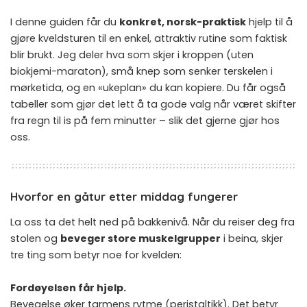
I denne guiden får du
konkret, norsk-praktisk
hjelp til å
gjøre kveldsturen til en enkel, attraktiv rutine som faktisk
blir brukt. Jeg deler hva som skjer i kroppen (uten
biokjemi-maraton), små knep som senker terskelen i
mørketida, og en «ukeplan» du kan kopiere. Du får også
tabeller som gjør det lett å ta gode valg når været skifter
fra regn til is på fem minutter – slik det gjerne gjør hos
oss.
Hvorfor en gåtur etter middag fungerer
La oss ta det helt ned på bakkenivå. Når du reiser deg fra
stolen og
beveger store muskelgrupper
i beina, skjer
tre ting som betyr noe for kvelden:
Fordøyelsen får hjelp.
Bevegelse øker tarmens rytme (peristaltikk). Det betyr