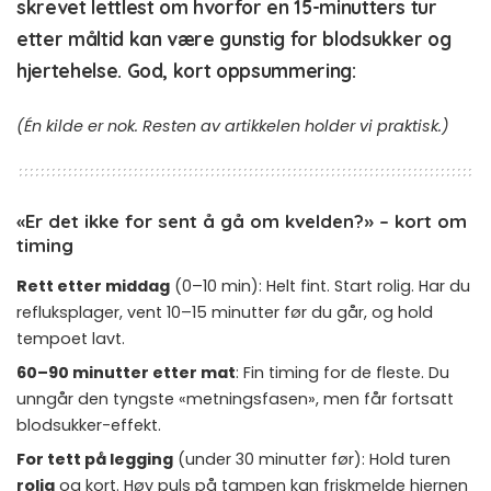
skrevet lettlest om hvorfor en 15-minutters tur
etter måltid kan være gunstig for blodsukker og
hjertehelse. God, kort oppsummering:
(Én kilde er nok. Resten av artikkelen holder vi praktisk.)
«Er det ikke for sent å gå om kvelden?» – kort om
timing
Rett etter middag
(0–10 min): Helt fint. Start rolig. Har du
refluksplager, vent 10–15 minutter før du går, og hold
tempoet lavt.
60–90 minutter etter mat
: Fin timing for de fleste. Du
unngår den tyngste «metningsfasen», men får fortsatt
blodsukker-effekt.
For tett på legging
(under 30 minutter før): Hold turen
rolig
og kort. Høy puls på tampen kan friskmelde hjernen