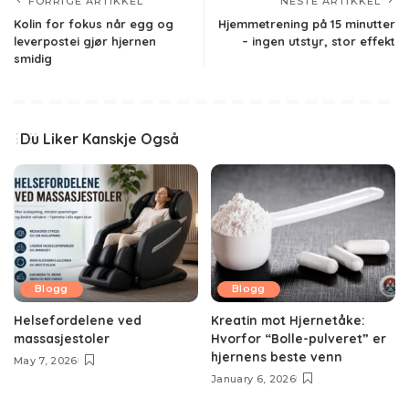
FORRIGE ARTIKKEL
NESTE ARTIKKEL
Kolin for fokus når egg og
Hjemmetrening på 15 minutter
leverpostei gjør hjernen
– ingen utstyr, stor effekt
smidig
Du Liker Kanskje Også
Blogg
Blogg
Helsefordelene ved
Kreatin mot Hjernetåke:
massasjestoler
Hvorfor “Bolle-pulveret” er
hjernens beste venn
May 7, 2026
January 6, 2026