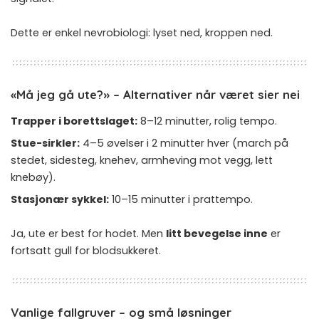
Dette er enkel nevrobiologi: lyset ned, kroppen ned.
«Må jeg gå ute?» – Alternativer når været sier nei
Trapper i borettslaget:
8–12 minutter, rolig tempo.
Stue-sirkler:
4–5 øvelser i 2 minutter hver (march på
stedet, sidesteg, knehev, armheving mot vegg, lett
knebøy).
Stasjonær sykkel:
10–15 minutter i prattempo.
Ja, ute er best for hodet. Men
litt bevegelse inne
er
fortsatt gull for blodsukkeret.
Vanlige fallgruver – og små løsninger