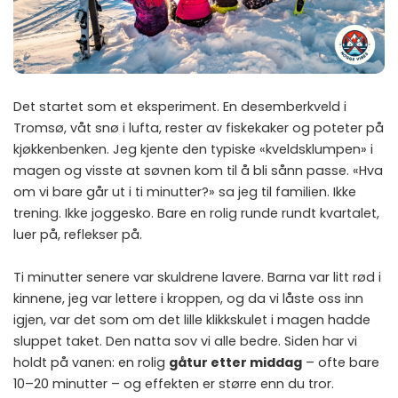
Det startet som et eksperiment. En desemberkveld i
Tromsø, våt snø i lufta, rester av fiskekaker og poteter på
kjøkkenbenken. Jeg kjente den typiske «kveldsklumpen» i
magen og visste at søvnen kom til å bli sånn passe. «Hva
om vi bare går ut i ti minutter?» sa jeg til familien. Ikke
trening. Ikke joggesko. Bare en rolig runde rundt kvartalet,
luer på, reflekser på.
Ti minutter senere var skuldrene lavere. Barna var litt rød i
kinnene, jeg var lettere i kroppen, og da vi låste oss inn
igjen, var det som om det lille klikkskulet i magen hadde
sluppet taket. Den natta sov vi alle bedre. Siden har vi
holdt på vanen: en rolig
gåtur etter middag
– ofte bare
10–20 minutter – og effekten er større enn du tror.