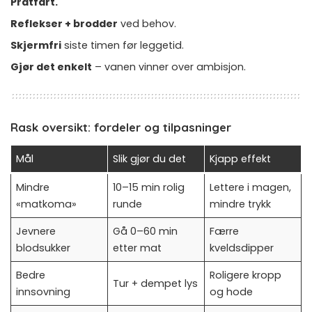
Pratfart.
Reflekser + brodder
ved behov.
Skjermfri
siste timen før leggetid.
Gjør det enkelt
– vanen vinner over ambisjon.
Rask oversikt: fordeler og tilpasninger
Mål
Slik gjør du det
Kjapp effekt
Mindre
10–15 min rolig
Lettere i magen,
«matkoma»
runde
mindre trykk
Jevnere
Gå 0–60 min
Færre
blodsukker
etter mat
kveldsdipper
Bedre
Roligere kropp
Tur + dempet lys
innsovning
og hode