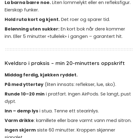
La barna bære noe.
Liten lommelykt eller en refleksfigur.
Eierskap funker.
Hold ruta kort og kjent.
Det roer og sparer tid.
Belønning uten sukker:
En kort bok når dere kommer
inn. Eller 5 minutter «tullelek» i gangen – garantert hit.
Kveldsro i praksis – min 20-minutters oppskrift
Middag ferdig, kjøkken ryddet.
På med yttertøy
(liten innsats: reflekser, lue, sko).
Runde 10–20 min
i pratfart. Ingen AirPods. Se langt, pust
dypt.
Inn – demp lys
i stua. Tenne ett stearinlys.
Varm drikke
: kamillete eller bare varmt vann med sitron.
Ingen skjerm
siste 60 minutter. Kroppen skjønner
signalet.