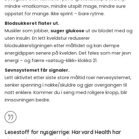
mindre «matkoma», mindre utspilt mage, mindre sure
oppstøt for mange. Ikke sprint – bare rytme.
Blodsukkeret flater ut.
Muskler som jobber,
suger glukose
ut av blodet med og
uten insulin. En lett kveldstur reduserer
blodsukkerstigningen etter måltidet og kan dempe
energidippen senere på kvelden. Det føles som mer jevn
energi – og færre «søtsug-klikk» klokka 21.
Søvnsystemet får signaler.
Lett aktivitet etter siste store måltid roer nervesystemet,
senker spenning i nakke/skuldre og gjør overgangen til
natt enklere. Kommer du i seng med roligere kropp, blir
innsovningen bedre.
Lesestoff for nysgjerrige:
Harvard Health har