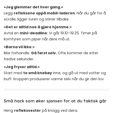
«Jeg glemmer det hver gang.»
Legg
refleksene oppå mobil-laderen
. Når du går for å
scrolle, ligger turen og stirrer tilbake.
«Det er alltid noe å gjøre hjemme.»
Avtal en
mini-deadline
: Vi går 19.10–19.25. Timer på
komfyren som piper når dere må ut.
«Barna vil ikke.»
Ikke forhandle.
Gå først selv.
Ofte kommer de etter
tredve sekunder.
«Jeg fryser alltid.»
Start med
to små knebøy
inne, og gå ut med votter og
buff. Kroppen produserer varme selv når du gir den lov.
Små hack som øker sjansen for at du faktisk går
Heng
refleksvester
på knagg ved døra.