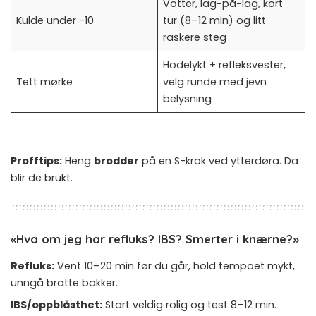
Votter, lag-på-lag, kort
Kulde under -10
tur (8–12 min) og litt
raskere steg
Hodelykt + refleksvester,
Tett mørke
velg runde med jevn
belysning
Profftips:
Heng
brodder
på en S-krok ved ytterdøra. Da
blir de brukt.
«Hva om jeg har refluks? IBS? Smerter i knærne?»
Refluks:
Vent 10–20 min før du går, hold tempoet mykt,
unngå bratte bakker.
IBS/oppblåsthet:
Start veldig rolig og test 8–12 min.