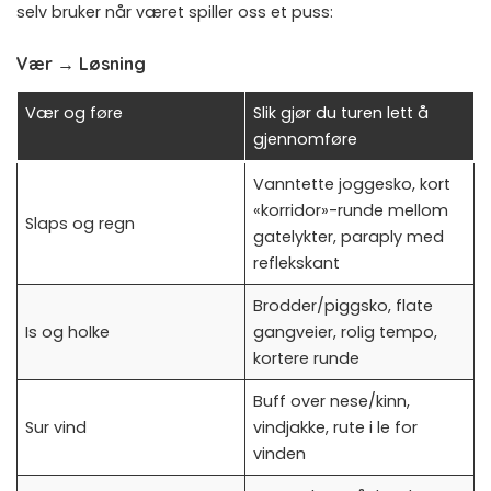
selv bruker når været spiller oss et puss:
Vær → Løsning
Vær og føre
Slik gjør du turen lett å
gjennomføre
Vanntette joggesko, kort
«korridor»-runde mellom
Slaps og regn
gatelykter, paraply med
reflekskant
Brodder/piggsko, flate
Is og holke
gangveier, rolig tempo,
kortere runde
Buff over nese/kinn,
Sur vind
vindjakke, rute i le for
vinden