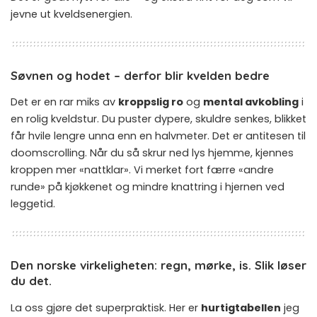
jevne ut kveldsenergien.
Søvnen og hodet – derfor blir kvelden bedre
Det er en rar miks av
kroppslig ro
og
mental avkobling
i
en rolig kveldstur. Du puster dypere, skuldre senkes, blikket
får hvile lengre unna enn en halvmeter. Det er antitesen til
doomscrolling. Når du så skrur ned lys hjemme, kjennes
kroppen mer «nattklar». Vi merket fort færre «andre
runde» på kjøkkenet og mindre knattring i hjernen ved
leggetid.
Den norske virkeligheten: regn, mørke, is. Slik løser
du det.
La oss gjøre det superpraktisk. Her er
hurtigtabellen
jeg