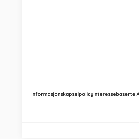
informasjonskapselpolicy
Interessebaserte 