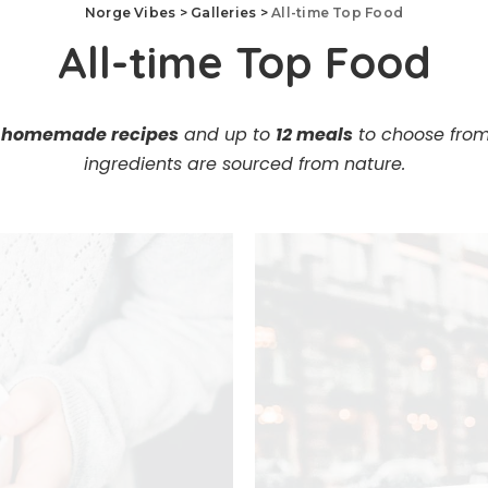
Norge Vibes
>
Galleries
>
All-time Top Food
All-time Top Food
l homemade recipes
and up to
12 meals
to choose from 
ingredients are sourced from nature.