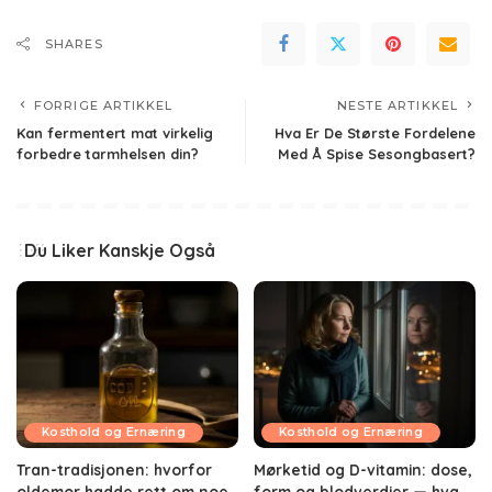
SHARES
FORRIGE ARTIKKEL
NESTE ARTIKKEL
Kan fermentert mat virkelig
Hva Er De Største Fordelene
forbedre tarmhelsen din?
Med Å Spise Sesongbasert?
Du Liker Kanskje Også
Kosthold og Ernæring
Kosthold og Ernæring
Tran-tradisjonen: hvorfor
Mørketid og D-vitamin: dose,
oldemor hadde rett om noe,
form og blodverdier — hva