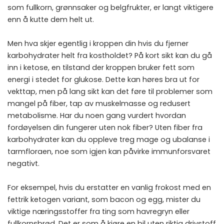
som fullkorn, grønnsaker og belgfrukter, er langt viktigere
enn å kutte dem helt ut.
Men hva skjer egentlig i kroppen din hvis du fjerner
karbohydrater helt fra kostholdet? På kort sikt kan du gå
inn i ketose, en tilstand der kroppen bruker fett som
energi i stedet for glukose. Dette kan høres bra ut for
vekttap, men på lang sikt kan det føre til problemer som
mangel på fiber, tap av muskelmasse og redusert
metabolisme. Har du noen gang vurdert hvordan
fordøyelsen din fungerer uten nok fiber? Uten fiber fra
karbohydrater kan du oppleve treg mage og ubalanse i
tarmfloraen, noe som igjen kan påvirke immunforsvaret
negativt.
For eksempel, hvis du erstatter en vanlig frokost med en
fettrik ketogen variant, som bacon og egg, mister du
viktige næringsstoffer fra ting som havregryn eller
fullkornsbrød. Det er som å kjøre en bil uten riktig drivstoff