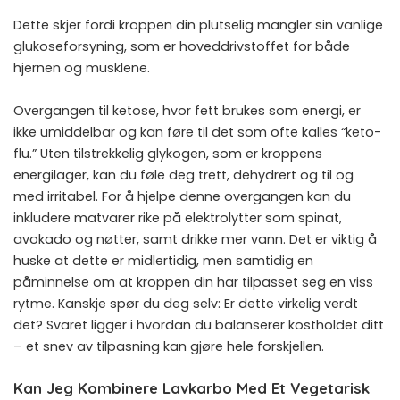
Dette skjer fordi kroppen din plutselig mangler sin vanlige
glukoseforsyning, som er hoveddrivstoffet for både
hjernen og musklene.
Overgangen til ketose, hvor fett brukes som energi, er
ikke umiddelbar og kan føre til det som ofte kalles “keto-
flu.” Uten tilstrekkelig glykogen, som er kroppens
energilager, kan du føle deg trett, dehydrert og til og
med irritabel. For å hjelpe denne overgangen kan du
inkludere matvarer rike på elektrolytter som spinat,
avokado og nøtter, samt drikke mer vann. Det er viktig å
huske at dette er midlertidig, men samtidig en
påminnelse om at kroppen din har tilpasset seg en viss
rytme. Kanskje spør du deg selv: Er dette virkelig verdt
det? Svaret ligger i hvordan du balanserer kostholdet ditt
– et snev av tilpasning kan gjøre hele forskjellen.
Kan Jeg Kombinere Lavkarbo Med Et Vegetarisk