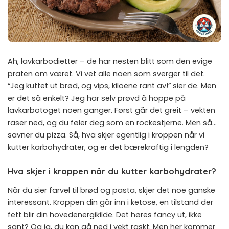
Ah, lavkarbodietter – de har nesten blitt som den evige
praten om været. Vi vet alle noen som sverger til det.
“Jeg kuttet ut brød, og vips, kiloene rant av!” sier de. Men
er det så enkelt? Jeg har selv prøvd å hoppe på
lavkarbotoget noen ganger. Først går det greit – vekten
raser ned, og du føler deg som en rockestjerne. Men så…
savner du pizza. Så, hva skjer egentlig i kroppen når vi
kutter karbohydrater, og er det bærekraftig i lengden?
Hva skjer i kroppen når du kutter karbohydrater?
Når du sier farvel til brød og pasta, skjer det noe ganske
interessant. Kroppen din går inn i ketose, en tilstand der
fett blir din hovedenergikilde. Det høres fancy ut, ikke
sant? Og ja, du kan gå ned i vekt raskt. Men her kommer