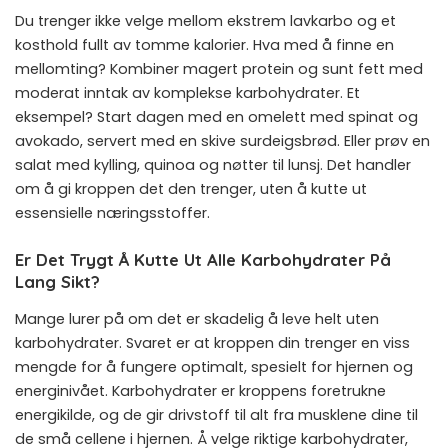
Du trenger ikke velge mellom ekstrem lavkarbo og et
kosthold fullt av tomme kalorier. Hva med å finne en
mellomting? Kombiner magert protein og sunt fett med
moderat inntak av komplekse karbohydrater. Et
eksempel? Start dagen med en omelett med spinat og
avokado, servert med en skive surdeigsbrød. Eller prøv en
salat med kylling, quinoa og nøtter til lunsj. Det handler
om å gi kroppen det den trenger, uten å kutte ut
essensielle næringsstoffer.
Er Det Trygt Å Kutte Ut Alle Karbohydrater På
Lang Sikt?
Mange lurer på om det er skadelig å leve helt uten
karbohydrater. Svaret er at kroppen din trenger en viss
mengde for å fungere optimalt, spesielt for hjernen og
energinivået. Karbohydrater er kroppens foretrukne
energikilde, og de gir drivstoff til alt fra musklene dine til
de små cellene i hjernen. Å velge riktige karbohydrater,