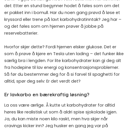
det: Etter en stund begynner hodet å føles som om det
er pakket inn i bomull. Har du noen gang prøvd å løse et
kryssord eller trene på lavt karbohydratinntak? Jeg har –
og det føles som om hjernen prøver å jobbe på
reservebatterier.
Hvorfor skjer dette? Fordi hjernen elsker glukose. Det er
som å prøve å kjøre en Tesla uten lading – det funker ikke
særlig bra i lengden. For lite karbohydrater kan gi deg alt
fra hodepine til lav energi og konsentrasjonsproblemer.
Så før du bestemmer deg for å si farvel til spaghetti for
alltid, spør deg selv: Er det verdt det?
Er lavkarbo en bærekraftig løsning?
La oss være ærlige. Å kutte ut karbohydrater for alltid
høres like realistisk ut som å aldri spise sjokolade igjen.
Ja, du kan miste noen kilo raskt, men hva skjer når
cravings kicker inn? Jeg husker en gang jeg var på