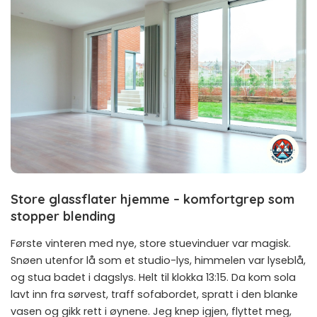
Store glassflater hjemme – komfortgrep som
stopper blending
Første vinteren med nye, store stuevinduer var magisk.
Snøen utenfor lå som et studio-lys, himmelen var lyseblå,
og stua badet i dagslys. Helt til klokka 13:15. Da kom sola
lavt inn fra sørvest, traff sofabordet, spratt i den blanke
vasen og gikk rett i øynene. Jeg knep igjen, flyttet meg,