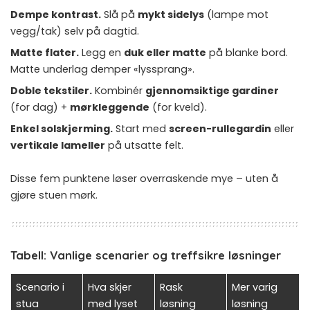
Dempe kontrast.
Slå på
mykt sidelys
(lampe mot
vegg/tak) selv på dagtid.
Matte flater.
Legg en
duk eller matte
på blanke bord.
Matte underlag demper «lyssprang».
Doble tekstiler.
Kombinér
gjennomsiktige gardiner
(for dag) +
mørkleggende
(for kveld).
Enkel solskjerming.
Start med
screen-rullegardin
eller
vertikale lameller
på utsatte felt.
Disse fem punktene løser overraskende mye – uten å
gjøre stuen mørk.
Tabell: Vanlige scenarier og treffsikre løsninger
Scenario i
Hva skjer
Rask
Mer varig
stua
med lyset
løsning
løsning