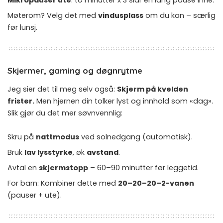
Møterom? Velg det med
vindusplass
om du kan – særlig
før lunsj.
Skjermer, gaming og døgnrytme
Jeg sier det til meg selv også:
Skjerm på kvelden
frister.
Men hjernen din tolker lyst og innhold som «dag».
Slik gjør du det mer søvnvennlig:
Skru på
nattmodus
ved solnedgang (automatisk).
Bruk
lav lysstyrke
, øk
avstand
.
Avtal en
skjermstopp
– 60–90 minutter før leggetid.
For barn: Kombiner dette med
20–20–20–2-vanen
(pauser + ute).