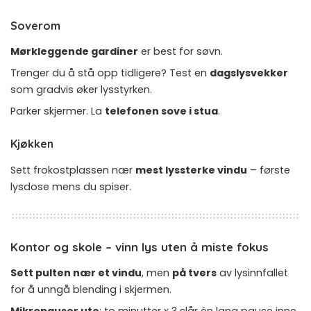
Soverom
Mørkleggende gardiner
er best for søvn.
Trenger du å stå opp tidligere? Test en
dagslysvekker
som gradvis øker lysstyrken.
Parker skjermer. La
telefonen sove i stua
.
Kjøkken
Sett frokostplassen nær
mest lyssterke vindu
– første
lysdose mens du spiser.
Kontor og skole – vinn lys uten å miste fokus
Sett pulten nær et vindu
, men
på tvers
av lysinnfallet
for å unngå blending i skjermen.
Mikropauser ute
: to minutter x 3 slår én lang pause inne.