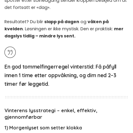
spotter etter solnedgang sender kroppen beskjed om at
det fortsatt er «dag».
Resultatet? Du blir
slapp på dagen
og
våken på
kvelden
. Løsningen er ikke mystisk. Den er praktisk:
mer
dagslys tidlig – mindre lys sent.
En god tommelfingerregel vinterstid:
Få påfyll
innen 1 time etter oppvåkning
, og
dim ned 2–3
timer før leggetid
.
Vinterens lysstrategi – enkel, effektiv,
gjennomførbar
1) Morgenlyset som setter klokka