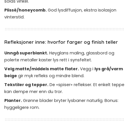
solas vinkel.
Plissé/honeycomb.
God lysdiffusjon, ekstra isolasjon
vinterstid.
Refleksjoner inne: hvorfor farger og finish teller
Unngå superblankt.
Høyglans maling, glassbord og
polerte metaller kaster lys rett i synsfeltet.
Velg matte/middels matte flater.
Vegg i
lys grå/varm
beige
gir myk refleks og mindre blend.
Tekstiler og tepper.
De «spiser» reflekser. Et enkelt teppe
kan dempe mer enn du tror.
Planter.
Grønne blader bryter lysbaner naturlig. Bonus:
hyggeligere rom.