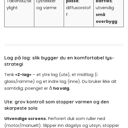
Takvindu/sk
Lysflekker
plissé
;
baffles
;
ylight
og varme
diffusorstof
utvendig
f
små
overbygg
Lag på lag: slik bygger du en komfortabel lys-
strategi
Tenk
«Z-lag»
– et ytre lag (ute), et midtlag (i
glass/ramme) og et indre lag (inne). Du bruker ikke alt
samtidig; poenget er å
ha valg
.
Ute: grov kontroll som stopper varmen og den
skarpeste sola
Utvendige screens.
Perforert duk som ruller ned
(motor/manuelt). Slipper inn dagslys og utsyn, stopper