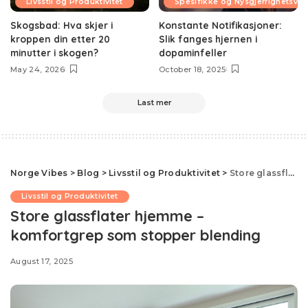
Livsstil og Produktivitet
Spesifikke og Nysgjerrighetsv
Skogsbad: Hva skjer i
Konstante Notifikasjoner:
kroppen din etter 20
Slik fanges hjernen i
minutter i skogen?
dopaminfeller
May 24, 2026
October 18, 2025
Last mer
Norge Vibes
>
Blog
>
Livsstil og Produktivitet
>
Store glassflater hjemme – komfortgrep som stopper blending
Livsstil og Produktivitet
Store glassflater hjemme –
komfortgrep som stopper blending
August 17, 2025