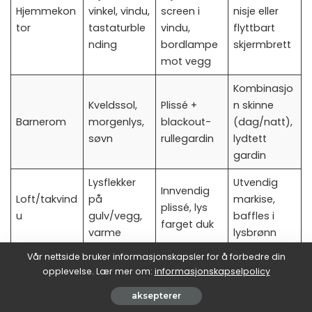
Hjemmekon
vinkel, vindu,
screen i
nisje eller
tor
tastaturble
vindu,
flyttbart
nding
bordlampe
skjermbrett
mot vegg
Kombinasjo
Kveldssol,
Plissé +
n skinne
Barnerom
morgenlys,
blackout-
(dag/natt),
søvn
rullegardin
lydtett
gardin
Lysflekker
Utvendig
Innvendig
Loft/takvind
på
markise,
plissé, lys
u
gulv/vegg,
baffles i
farget duk
varme
lysbrønn
Vår nettside bruker informasjonskapsler for å forbedre din
opplevelse. Lær mer om:
informasjonskapselpolicy
aksepterer