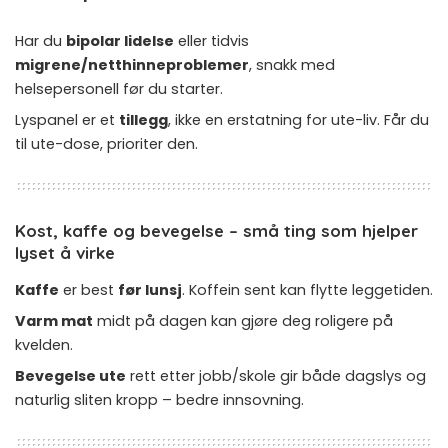
Har du
bipolar lidelse
eller tidvis
migrene/netthinneproblemer
, snakk med
helsepersonell før du starter.
Lyspanel er et
tillegg
, ikke en erstatning for ute-liv. Får du
til ute-dose, prioriter den.
Kost, kaffe og bevegelse – små ting som hjelper
lyset å virke
Kaffe
er best
før lunsj
. Koffein sent kan flytte leggetiden.
Varm mat
midt på dagen kan gjøre deg roligere på
kvelden.
Bevegelse ute
rett etter jobb/skole gir både dagslys og
naturlig sliten kropp – bedre innsovning.