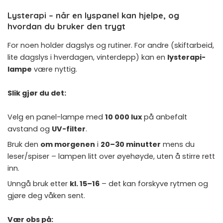
Lysterapi – når en lyspanel kan hjelpe, og
hvordan du bruker den trygt
For noen holder dagslys og rutiner. For andre (skiftarbeid,
lite dagslys i hverdagen, vinterdepp) kan en
lysterapi-
lampe
være nyttig.
Slik gjør du det:
Velg en panel-lampe med
10 000 lux
på anbefalt
avstand og
UV-filter
.
Bruk den
om morgenen
i
20–30 minutter
mens du
leser/spiser – lampen litt over øyehøyde, uten å stirre rett
inn.
Unngå bruk etter
kl. 15–16
– det kan forskyve rytmen og
gjøre deg våken sent.
Vær obs på: