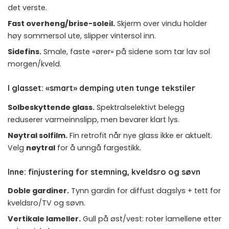
det verste.
Fast overheng/brise-soleil.
Skjerm over vindu holder
høy sommersol ute, slipper vintersol inn.
Sidefins.
Smale, faste «ører» på sidene som tar lav sol
morgen/kveld.
I glasset: «smart» demping uten tunge tekstiler
Solbeskyttende glass.
Spektralselektivt belegg
reduserer varmeinnslipp, men bevarer klart lys.
Nøytral solfilm.
Fin retrofit når nye glass ikke er aktuelt.
Velg
nøytral
for å unngå fargestikk.
Inne: finjustering for stemning, kveldsro og søvn
Doble gardiner.
Tynn gardin for diffust dagslys + tett for
kveldsro/TV og søvn.
Vertikale lameller.
Gull på øst/vest: roter lamellene etter