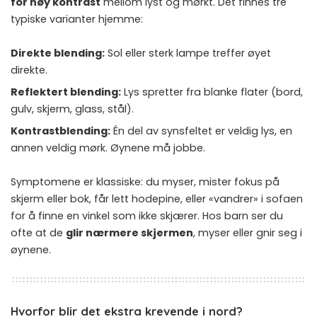
for høy kontrast
mellom lyst og mørkt. Det finnes tre
typiske varianter hjemme:
Direkte blending:
Sol eller sterk lampe treffer øyet
direkte.
Reflektert blending:
Lys spretter fra blanke flater (bord,
gulv, skjerm, glass, stål).
Kontrastblending:
Én del av synsfeltet er veldig lys, en
annen veldig mørk. Øynene må jobbe.
Symptomene er klassiske: du myser, mister fokus på
skjerm eller bok, får lett hodepine, eller «vandrer» i sofaen
for å finne en vinkel som ikke skjærer. Hos barn ser du
ofte at de
glir nærmere skjermen
, myser eller gnir seg i
øynene.
Hvorfor blir det ekstra krevende i nord?