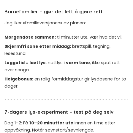
Barnefamilier – gjør det lett å gjøre rett
Jeg liker «familieversjonen» av planen:
Morgendose sammen:
ti minutter ute, vær hva det vil.
Skjermfri sone etter middag:
brettspill, tegning,
lesestund.
Leggetid = lavt lys:
nattlys i
varm tone
, ikke spot rett
over senga.
Helgebonus:
en rolig formiddagstur gir lysdosene for to
dager.
7-dagers lys-eksperiment – test på deg selv
Dag 1–2: Få
10–20 minutter ute
innen en time etter
oppvåkning. Notér søvnstart/søvnlengde.