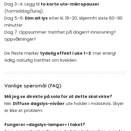
Dag 3–4: Legg til
to korte ute-mikropauser
(formiddag/lunsj).
Dag 5–6:
Dim alt lys
etter kl. 19–20, skjermfri siste 60–90
minutter.
Dag 7: Oppsummer: trøtthet på dagen? innsovning?
oppvåkninger?
De fleste merker
tydelig effekt i uke 1–2
: mer energi
tidlig, naturlig trøtthet om kvelden.
Vanlige spørsmål (FAQ)
Må jeg se direkte på sola for at dette skal virke?
Nei.
Diffuse dagslys-nivåer
ute holder i massevis. Skyer
er ikke et problem.
Fungerer «dagslys-lamper» i taket?