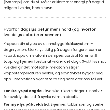
(lysterapi) om du vil. Målet er klart: mer energi på dagtid,
roligere kvelder, bedre søvn.
Hvorfor dagslys betyr mer i nord (og hvorfor
kveldslys saboterer søvnen)
Kroppen din styres av et innebygd klokkesystem –
døgnrytmen. Sterkt lys tidlig på dagen fungerer som en
«startknapp»: melatonin dempes, cortisol får en snill
topp, og hjernen forstår at «nå er det dag». Svakt lys mot
kvelden gir det motsatte: melatonin stiger,
kroppstemperaturen synker, og søvntrykket bygger seg
opp. I mørketiden skjer ofte to ting som drar oss feil vei:
For lite lys på dagtid.
Skydekke + korte dager + inneliv =
for svak lysdose til å synke rytmen stabilt.
For mye lys på kveldstid.
Skjermer, taklamper og sterke