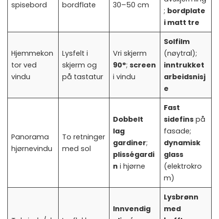
spisebord
bordflate
30–50 cm
;
bordplate
i matt tre
Solfilm
Hjemmekon
Lysfelt i
Vri skjerm
(nøytral);
tor ved
skjerm og
90°
;
screen
inntrukket
vindu
på tastatur
i vindu
arbeidsnisj
e
Fast
Dobbelt
sidefins
på
lag
fasade;
Panorama
To retninger
gardiner
;
dynamisk
hjørnevindu
med sol
plisségardi
glass
n
i hjørne
(elektrokro
m)
Lysbrønn
Innvendig
med