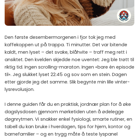
Den første desembermorgenen i fjor tok jeg med
kaffekoppen ut på trappa. Ti minutter. Det var bitende
kaldt, men lyset – det svake, blåhvite – traff meg rett i
ansiktet. Den kvelden skjedde noe uventet: Jeg ble trøtt til
riktig tid. Ingen scrolling-maraton. Ingen «bare én episode
til». Jeg slukket lyset 22:45 og sov som en stein. Dagen
etter gjorde jeg det samme. Slik begynte min lille vinter-
lysrevolusjon.
I denne guiden får du en praktisk, jordnær plan for å øke
dagslysdosen gjennom mørketiden uten å ødelegge
døgnrytmen. Vi snakker enkel fysiologi, smarte rutiner, en
tabell du kan bruke i hverdagen, tips for hjem, kontor og
barnefamilier – og en trygg måte å teste lyspanel