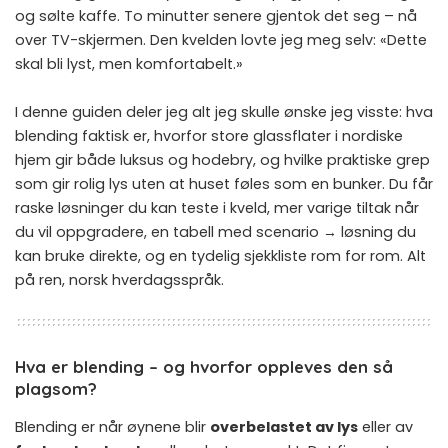
og sølte kaffe. To minutter senere gjentok det seg – nå
over TV-skjermen. Den kvelden lovte jeg meg selv: «Dette
skal bli lyst, men komfortabelt.»
I denne guiden deler jeg alt jeg skulle ønske jeg visste: hva
blending faktisk er, hvorfor store glassflater i nordiske
hjem gir både luksus og hodebry, og hvilke praktiske grep
som gir rolig lys uten at huset føles som en bunker. Du får
raske løsninger du kan teste i kveld, mer varige tiltak når
du vil oppgradere, en tabell med scenario → løsning du
kan bruke direkte, og en tydelig sjekkliste rom for rom. Alt
på ren, norsk hverdagsspråk.
Hva er blending – og hvorfor oppleves den så
plagsom?
Blending er når øynene blir
overbelastet av lys
eller av