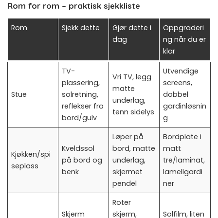
Rom for rom – praktisk sjekkliste
Rom
Sjekk dette
Gjør dette i
Oppgraderi
dag
ng når du er
klar
TV-
Utvendige
Vri TV, legg
plassering,
screens,
matte
Stue
solretning,
dobbel
underlag,
reflekser fra
gardinløsnin
tenn sidelys
bord/gulv
g
Løper på
Bordplate i
Kveldssol
bord, matte
matt
Kjøkken/spi
på bord og
underlag,
tre/laminat,
seplass
benk
skjermet
lamellgardi
pendel
ner
Roter
Skjerm
skjerm,
Solfilm, liten