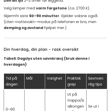
Dim alt lys
2–3 timer før leggetid.
Velg lamper med
varm fargetone
(ca. 2700 K).
Skjermfri siste
60–90 minutter
. Gjelder voksne også.
(Liten «nattevakt»-modus på telefonen er bra, men
demping og avstand
hjelper mer.)
Din hverdag, din plan – rask oversikt
Tabell: Dagslys uten søvnkræsj (bruk denne i
hverdagen)
Tid på
Mål
Varighet
Praktisk
Søvnven
dagen
grep
nlig tips
Ut på
trappa/b
alkongen
Se ut i
0–60