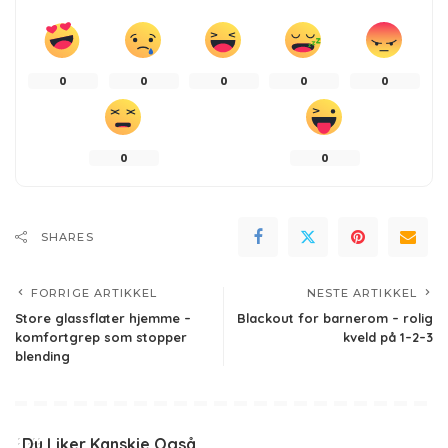
0
0
0
0
0
0
0
SHARES
FORRIGE ARTIKKEL
NESTE ARTIKKEL
Store glassflater hjemme –
Blackout for barnerom – rolig
komfortgrep som stopper
kveld på 1–2–3
blending
Du Liker Kanskje Også