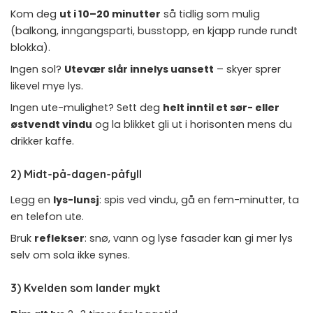
Kom deg
ut i 10–20 minutter
så tidlig som mulig
(balkong, inngangsparti, busstopp, en kjapp runde rundt
blokka).
Ingen sol?
Utevær slår innelys uansett
– skyer sprer
likevel mye lys.
Ingen ute-mulighet? Sett deg
helt inntil et sør- eller
østvendt vindu
og la blikket gli ut i horisonten mens du
drikker kaffe.
2) Midt-på-dagen-påfyll
Legg en
lys-lunsj
: spis ved vindu, gå en fem-minutter, ta
en telefon ute.
Bruk
reflekser
: snø, vann og lyse fasader kan gi mer lys
selv om sola ikke synes.
3) Kvelden som lander mykt