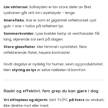
Lav vintersol.
Solhøyden er lav store deler av året.
Lysbanen går rett inn i øyehøyde – lenge.
Snørefleks.
Snø er som et gigantisk reflektorseil. Lyst
gulv + snø = turbo på reflektert lys.
Sommerkvelder.
Lyse kvelder betyr at vestfasader får
lang, skjerende sol sent på dagen.
Store glassflater.
Mer himmel i synsfeltet, flere
reflekterende flater, høyere kontraster.
Godt dagslys er nydelig for humør, søvn og produktivitet.
Men
styring av lys
er selve nøkkelen til komfort.
Raskt og effektivt: fem grep du kan gjøre i dag
Vri sitteplass og skjerm.
Sett TV/PC
på tvers
av vinduet,
ikke direkte mot eller med.