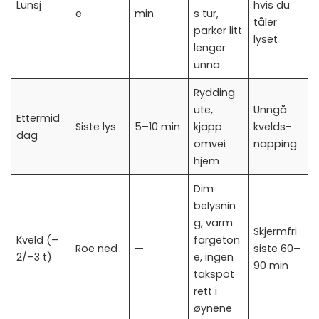
Lunsj
hvis du
e
min
s tur,
tåler
parker litt
lyset
lenger
unna
Rydding
ute,
Unngå
Ettermid
Siste lys
5–10 min
kjapp
kvelds-
dag
omvei
napping
hjem
Dim
belysnin
g, varm
Skjermfri
Kveld (–
fargeton
Roe ned
—
siste 60–
2/–3 t)
e, ingen
90 min
takspot
rett i
øynene