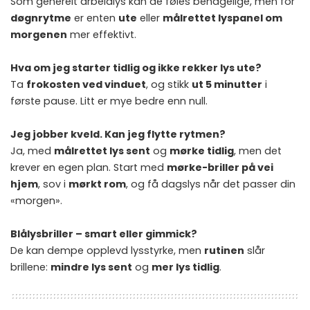
Som generelt arbeidlys kan de føles behagelige, men for
døgnrytme
er enten
ute
eller
målrettet lyspanel om
morgenen
mer effektivt.
Hva om jeg starter tidlig og ikke rekker lys ute?
Ta
frokosten ved vinduet
, og stikk
ut 5 minutter
i
første pause. Litt er mye bedre enn null.
Jeg jobber kveld. Kan jeg flytte rytmen?
Ja, med
målrettet lys sent
og
mørke tidlig
, men det
krever en egen plan. Start med
mørke-briller på vei
hjem
, sov i
mørkt rom
, og få dagslys når det passer din
«morgen».
Blålysbriller – smart eller gimmick?
De kan dempe opplevd lysstyrke, men
rutinen
slår
brillene:
mindre lys sent
og
mer lys tidlig
.