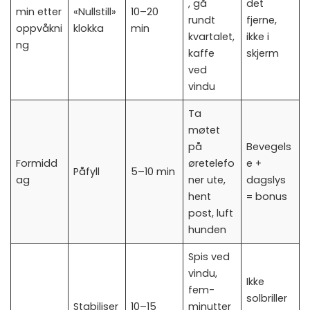
, gå
det
min etter
«Nullstill»
10–20
rundt
fjerne,
oppvåkni
klokka
min
kvartalet,
ikke i
ng
kaffe
skjerm
ved
vindu
Ta
møtet
på
Bevegels
Formidd
øretelefo
e +
Påfyll
5–10 min
ag
ner ute,
dagslys
hent
= bonus
post, luft
hunden
Spis ved
vindu,
Ikke
fem-
solbriller
Stabiliser
10–15
minutter