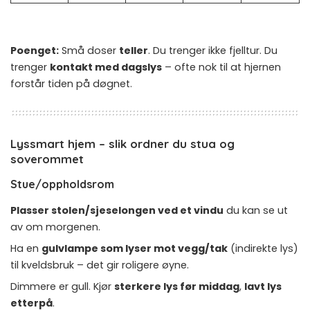
Poenget:
Små doser
teller
. Du trenger ikke fjelltur. Du
trenger
kontakt med dagslys
– ofte nok til at hjernen
forstår tiden på døgnet.
Lyssmart hjem – slik ordner du stua og
soverommet
Stue/oppholdsrom
Plasser stolen/sjeselongen ved et vindu
du kan se ut
av om morgenen.
Ha en
gulvlampe som lyser mot vegg/tak
(indirekte lys)
til kveldsbruk – det gir roligere øyne.
Dimmere er gull. Kjør
sterkere lys før middag
,
lavt lys
etterpå
.