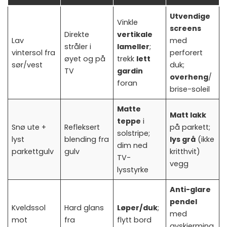
Utvendige
Vinkle
screens
Direkte
vertikale
Lav
med
stråler i
lameller
;
vintersol fra
perforert
øyet og på
trekk
lett
sør/vest
duk;
TV
gardin
overheng
/
foran
brise-soleil
Matte
Matt lakk
teppe
i
Snø ute +
Refleksert
på parkett;
solstripe;
lyst
blending fra
lys grå
(ikke
dim ned
parkettgulv
gulv
kritthvit)
TV-
vegg
lysstyrke
Anti-glare
pendel
Kveldssol
Hard glans
Løper/duk
;
med
mot
fra
flytt bord
avskjerming