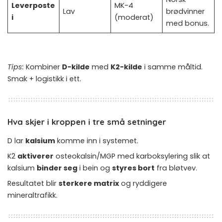
Leverposte
MK-4
Lav
brødvinner
i
(moderat)
med bonus.
Tips:
Kombiner
D-kilde
med
K2-kilde
i samme måltid.
Smak + logistikk i ett.
Hva skjer i kroppen i tre små setninger
D lar
kalsium
komme inn i systemet.
K2
aktiverer
osteokalsin/MGP med karboksylering slik at
kalsium
binder seg
i bein og
styres bort
fra bløtvev.
Resultatet blir
sterkere matrix
og ryddigere
mineraltrafikk.