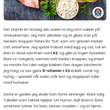
Det startet en tirsdag der snøen la seg som sukker på
vinduskarmen. Jeg fant ullsokker og et glass tran på
benken. Kroppen føltes litt “hul”, som om gnisten hadde
tatt vinterferie. Jeg spiste frokost med egg og ost, tok en
liten D-dose sammen med
K2
, og gikk ut. Ingen fyrverkeri.
Bare ro i stegene, varmen satt bedre i kroppen, og kneet
sa mindre fra i den seige bakken. Den dagen bestemte
jeg meg: La oss gjøre
D-vitamin + K2
enkelt, norsk og
nyttig – spesielt når solen står lavt og dagslyset tuller
med humøret.
Dette er guiden jeg skulle hatt: korte setninger. Klare valg.
Tabeller som faktisk hjelper. Litt humor. Null drama. Bare
smartere rutiner for bein, tenner, muskler – og et hjerte