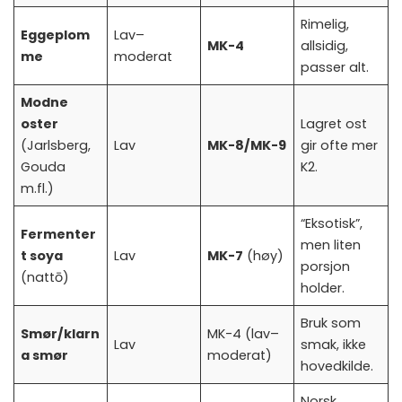
Rimelig,
Eggeplom
Lav–
MK-4
allsidig,
me
moderat
passer alt.
Modne
oster
Lagret ost
(Jarlsberg,
Lav
MK-8/MK-9
gir ofte mer
Gouda
K2.
m.fl.)
“Eksotisk”,
Fermenter
men liten
t soya
Lav
MK-7
(høy)
porsjon
(nattō)
holder.
Bruk som
Smør/klarn
MK-4 (lav–
Lav
smak, ikke
a smør
moderat)
hovedkilde.
Norsk