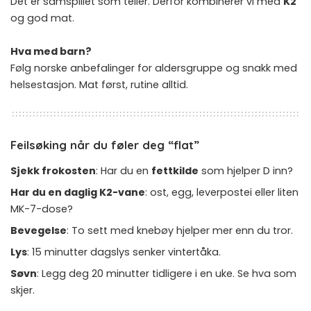
Det er samspillet som teller. Derfor kombinerer vi med
K2
og god mat.
Hva med barn?
Følg norske anbefalinger for aldersgruppe og snakk med
helsestasjon. Mat først, rutine alltid.
Feilsøking når du føler deg “flat”
Sjekk frokosten
: Har du en
fettkilde
som hjelper D inn?
Har du en daglig K2-vane
: ost, egg, leverpostei eller liten
MK-7-dose?
Bevegelse
: To sett med knebøy hjelper mer enn du tror.
Lys
: 15 minutter dagslys senker vintertåka.
Søvn
: Legg deg 20 minutter tidligere i en uke. Se hva som
skjer.