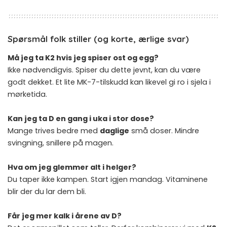
Spørsmål folk stiller (og korte, ærlige svar)
Må jeg ta K2 hvis jeg spiser ost og egg?
Ikke nødvendigvis. Spiser du dette jevnt, kan du være
godt dekket. Et lite MK-7-tilskudd kan likevel gi ro i sjela i
mørketida.
Kan jeg ta D en gang i uka i stor dose?
Mange trives bedre med
daglige
små doser. Mindre
svingning, snillere på magen.
Hva om jeg glemmer alt i helger?
Du taper ikke kampen. Start igjen mandag. Vitaminene
blir der du lar dem bli.
Får jeg mer kalk i årene av D?