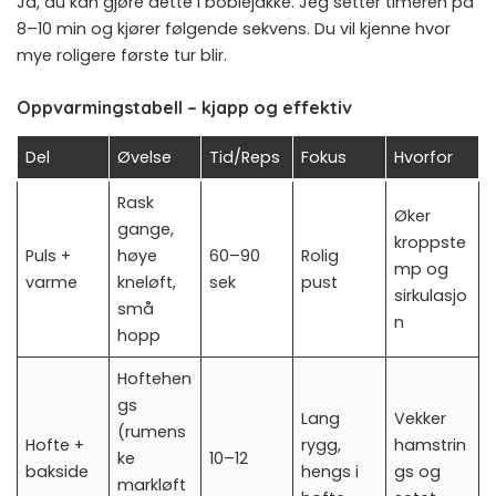
Ja, du kan gjøre dette i boblejakke. Jeg setter timeren på
8–10 min og kjører følgende sekvens. Du vil kjenne hvor
mye roligere første tur blir.
Oppvarmingstabell – kjapp og effektiv
Del
Øvelse
Tid/Reps
Fokus
Hvorfor
Rask
Øker
gange,
kroppste
Puls +
høye
60–90
Rolig
mp og
varme
kneløft,
sek
pust
sirkulasjo
små
n
hopp
Hoftehen
gs
Lang
Vekker
(rumens
Hofte +
rygg,
hamstrin
ke
10–12
bakside
hengs i
gs og
markløft