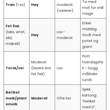
Ta med
Tran
(1 ss)
Høy
moderat
mat for snill
(varierer)
mage.
Enkel
Fet fisk
middag.
(laks, ørret,
Lav–
Høy
Godt med
sild,
moderat
potet og
makrell)
grønt.
Flott
Moderat
hverdagsfis
Torsk/sei
(lavere enn
Lav
k – bygg
fet fisk)
måltidet
rundt.
Sjekk
Beriket
kartong:
melk/plant
Moderat
Ofte lav
“beriket
emelk
med D”.