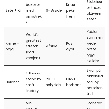
Stabiliser
bakover
Knær
er knær,
Sete + lår
med
6–8/side
peker
aktiverer
armstrek
frem
setet
k
Kobler
World’s
sammen
greatest
Kjerne +
Pust
kjede
stretch
4/side
rygg
dypt
hofte–
(kort
rygg–
versjon)
skulder
Skrur på
Ettbeins
ankelstra
stand m.
20–30
Blikk i
Balanse
tegi og
små
sek/side
horisont
hoftekon
knebøy
troll
Mini-
Forbered