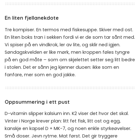
En liten fjellanekdote
Tre kompiser. En termos med fiskesuppe. Skiver med ost.
En liten boks tran i sekken fordi vi er de som tar sånt med.
Vi spiser på en vindkrok, ler av lite, og sklir ned igjen.
Søndagskvelden er like mørk, men kroppen føles tyngre
på en god måte – som om skjelettet setter seg litt bedre
i stolen. Det er sånn jeg kjenner duoen: ikke som en
fanfare, mer som en god jakke.
Oppsummering i ett pust
D-vitamin slipper kalsium inn. K2 viser det hvor det skal.
Vinter i Norge krever plan: litt fet fisk, litt ost og egg,
kanskje en kapsel D + MK-7, og noen enkle styrkeøvelser.
Små doser. Jevn rytme. Mat først. Det gir tryggere