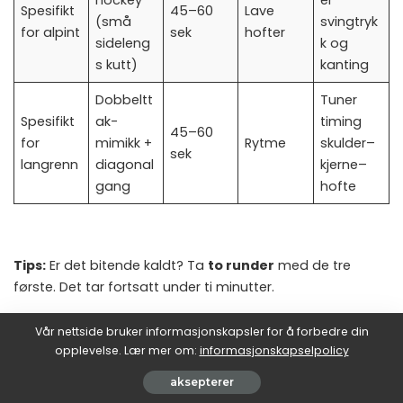
hockey
er
Spesifikt
45–60
Lave
(små
svingtryk
for alpint
sek
hofter
sideleng
k og
s kutt)
kanting
Dobbeltt
Tuner
Spesifikt
ak-
timing
45–60
for
mimikk +
Rytme
skulder–
sek
langrenn
diagonal
kjerne–
gang
hofte
Tips:
Er det bitende kaldt? Ta
to runder
med de tre
første. Det tar fortsatt under ti minutter.
Vår nettside bruker informasjonskapsler for å forbedre din
opplevelse. Lær mer om:
informasjonskapselpolicy
Første to turer i bakken – slik vinner du resten av
aksepterer
dagen