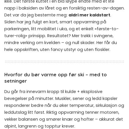
ikke. Det første kuttet i en blå løype endte med et lite
napp i baksiden av låret og en forsiktig resten-av-dagen.
Det var da jeg bestemte meg:
aldri mer kaldstart
.
Siden har jeg fulgt en kort, smart oppvarming på
parkeringen, litt mobilitet i uka, og et enkelt «første-to-
turer-rolig» prinsipp. Resultatet? Mer trøkk i svingene,
mindre verking om kvelden – og null skader. Her får du
hele oppskriften, uten fancy utstyr og uten floskler.
Hvorfor du bør varme opp før ski – med to
setninger
Du går fra innevarm kropp til kulde + eksplosive
bevegelser på minutter. Muskler, sener og ledd kapsler
responderer bedre når du øker temperatur, sirkulasjon og
leddutslag litt først. Riktig oppvarming tenner motoren,
vekker balansen og smører knær og hofter – akkurat det
alpint, langrenn og topptur krever.