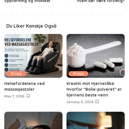
oppvarming og mobilitet
hvem bør være forsiktig?
Du Liker Kanskje Også
Blogg
Blogg
Helsefordelene ved
Kreatin mot Hjernetåke:
massasjestoler
Hvorfor “Bolle-pulveret” er
hjernens beste venn
May 7, 2026
January 6, 2026