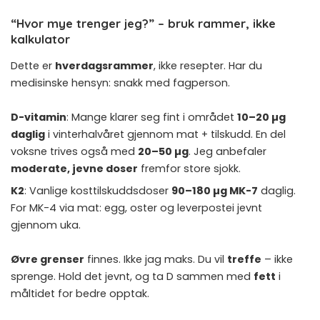
“Hvor mye trenger jeg?” – bruk rammer, ikke
kalkulator
Dette er
hverdagsrammer
, ikke resepter. Har du
medisinske hensyn: snakk med fagperson.
D-vitamin
: Mange klarer seg fint i området
10–20 µg
daglig
i vinterhalvåret gjennom mat + tilskudd. En del
voksne trives også med
20–50 µg
. Jeg anbefaler
moderate, jevne doser
fremfor store sjokk.
K2
: Vanlige kosttilskuddsdoser
90–180 µg MK-7
daglig.
For MK-4 via mat: egg, oster og leverpostei jevnt
gjennom uka.
Øvre grenser
finnes. Ikke jag maks. Du vil
treffe
– ikke
sprenge. Hold det jevnt, og ta D sammen med
fett
i
måltidet for bedre opptak.