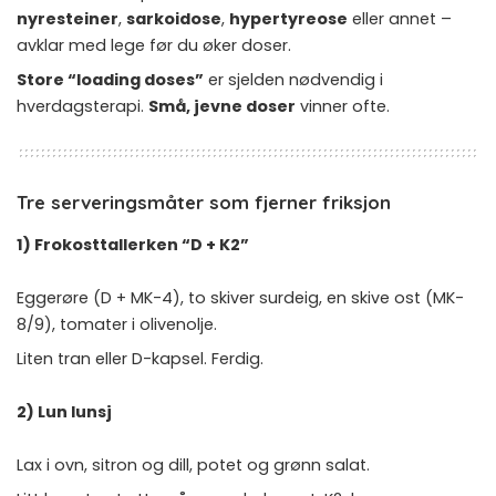
nyresteiner
,
sarkoidose
,
hypertyreose
eller annet –
avklar med lege før du øker doser.
Store “loading doses”
er sjelden nødvendig i
hverdagsterapi.
Små, jevne doser
vinner ofte.
Tre serveringsmåter som fjerner friksjon
1) Frokosttallerken “D + K2”
Eggerøre (D + MK-4), to skiver surdeig, en skive ost (MK-
8/9), tomater i olivenolje.
Liten tran eller D-kapsel. Ferdig.
2) Lun lunsj
Lax i ovn, sitron og dill, potet og grønn salat.