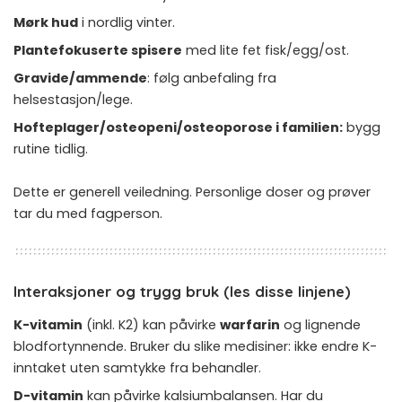
Mørk hud
i nordlig vinter.
Plantefokuserte spisere
med lite fet fisk/egg/ost.
Gravide/ammende
: følg anbefaling fra
helsestasjon/lege.
Hofteplager/osteopeni/osteoporose i familien:
bygg
rutine tidlig.
Dette er generell veiledning. Personlige doser og prøver
tar du med fagperson.
Interaksjoner og trygg bruk (les disse linjene)
K-vitamin
(inkl. K2) kan påvirke
warfarin
og lignende
blodfortynnende. Bruker du slike medisiner: ikke endre K-
inntaket uten samtykke fra behandler.
D-vitamin
kan påvirke kalsiumbalansen. Har du