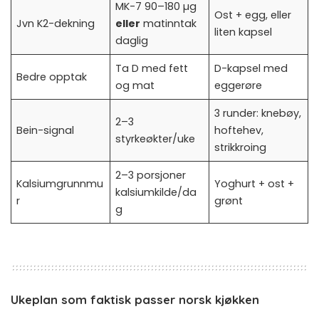
MK-7 90–180 µg
Ost + egg, eller
Jvn K2-dekning
eller
matinntak
liten kapsel
daglig
Ta D med fett
D-kapsel med
Bedre opptak
og mat
eggerøre
3 runder: knebøy,
2–3
Bein-signal
hoftehev,
styrkeøkter/uke
strikkroing
2–3 porsjoner
Kalsiumgrunnmu
Yoghurt + ost +
kalsiumkilde/da
r
grønt
g
Ukeplan som faktisk passer norsk kjøkken