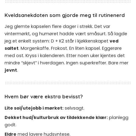
Kveldsanekdoten som gjorde meg til rutinenerd
Jeg glemte kapselen flere dager i strekk. Det var
vintermørkt, og humøret hadde vært småsurt. Så lagde
jeg et enkelt system: D + K2 står i kjøkkenskapet
ved
saltet
. Morgenkaffe. Frokost. En liten kapsel. Eggerøre
med ost. Kryss i kalenderen. Etter noen uker kjentes det
mindre “skjevt” i hverdagen. Ingen superkrefter. Bare mer
jevnt
.
Hvem bør være ekstra bevisst?
Lite sol/utejobb i mørket:
selvsagt.
Dekket hud/kulturbruk av tildekkende klær:
planlegg
godt.
Eldre
med lavere hudsyntese.