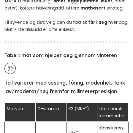
MK-4
(finnes naturlig i
smør, eggeplomme, lever
, noen
oster): kortere halveringstid, oftere
matbasert
strategi.
Til syvende og sist: Velg den du faktisk
får i deg
hver dag.
Mat + lite tilskudd er ofte enklest.
Tabell: mat som hjelper deg gjennom vinteren
Tall varierer med sesong, fôring, modenhet. Tenk
lav/moderat/høy
fremfor millimeterpresisjon.
Matvare
D-vitamin
K2 (MK-*)
Liten norsk
kommentar
Klassikeren.
Lav–