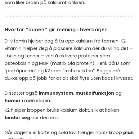
som liker orden på kalsiumtrafikken.
Hvorfor “duoen” gir mening i hverdagen
D-vitamin hjelper deg å ta opp kalsium fra tarmen. K2-
vitamin hjelper deg å plassere kalsium der du vil ha det –
i bein og tenner – ved å aktivere proteiner som
osteokalsin og MGP (matrix Gla protein). Tenk på D som
“portåpneren” og K2 som “trafikkvakten”. Begge må
dukke opp på jobb for at alt skal flyte uten kaos i krysset.
D støtter også
immunsystem
,
muskelfunksjon
og
humør
i mørketiden.
K2 hjelper kroppen bruke kalsium klokt, slik at kalken
binder seg
der den skal.
Når dagene er korte og sola lav, trenger norsk kropp
plan