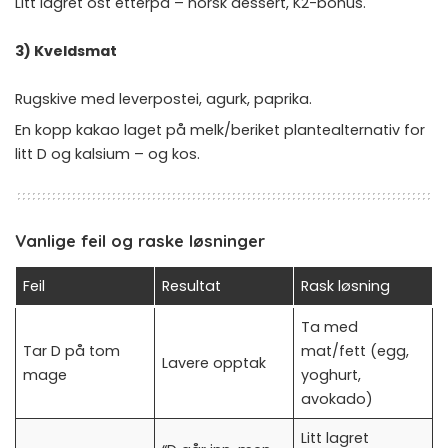
Litt lagret ost etterpå – norsk dessert, K2-bonus.
3) Kveldsmat
Rugskive med leverpostei, agurk, paprika.
En kopp kakao laget på melk/beriket plantealternativ for
litt D og kalsium – og kos.
Vanlige feil og raske løsninger
Feil
Resultat
Rask løsning
Ta med
Tar D på tom
mat/fett (egg,
Lavere opptak
mage
yoghurt,
avokado)
Litt lagret