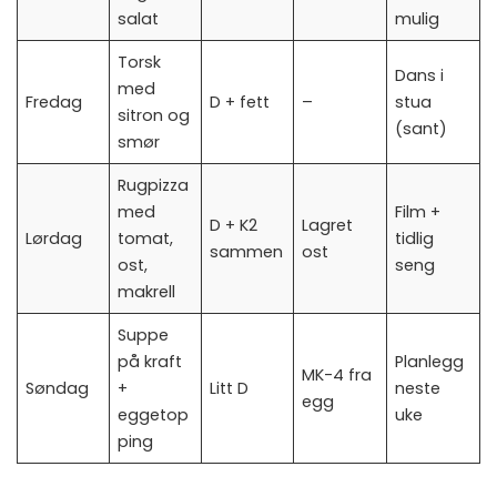
salat
mulig
Torsk
Dans i
med
Fredag
D + fett
–
stua
sitron og
(sant)
smør
Rugpizza
med
Film +
D + K2
Lagret
Lørdag
tomat,
tidlig
sammen
ost
ost,
seng
makrell
Suppe
på kraft
Planlegg
MK-4 fra
Søndag
+
Litt D
neste
egg
eggetop
uke
ping