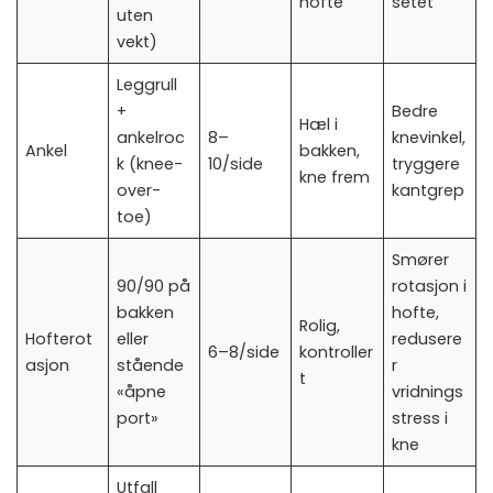
hofte
setet
uten
vekt)
Leggrull
+
Bedre
Hæl i
ankelroc
8–
knevinkel,
Ankel
bakken,
k (knee-
10/side
tryggere
kne frem
over-
kantgrep
toe)
Smører
90/90 på
rotasjon i
bakken
hofte,
Rolig,
Hofterot
eller
redusere
6–8/side
kontroller
asjon
stående
r
t
«åpne
vridnings
port»
stress i
kne
Utfall