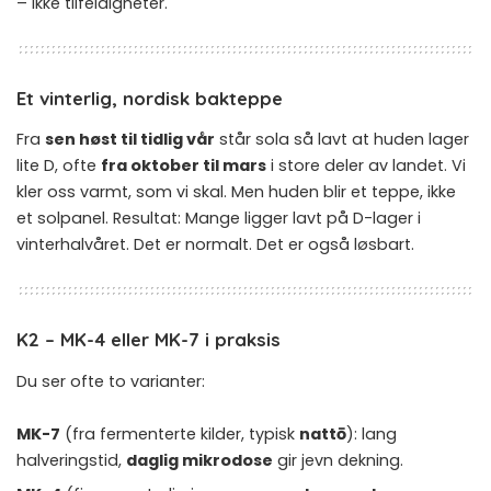
– ikke tilfeldigheter.
Et vinterlig, nordisk bakteppe
Fra
sen høst til tidlig vår
står sola så lavt at huden lager
lite D, ofte
fra oktober til mars
i store deler av landet. Vi
kler oss varmt, som vi skal. Men huden blir et teppe, ikke
et solpanel. Resultat: Mange ligger lavt på D-lager i
vinterhalvåret. Det er normalt. Det er også løsbart.
K2 – MK-4 eller MK-7 i praksis
Du ser ofte to varianter:
MK-7
(fra fermenterte kilder, typisk
nattō
): lang
halveringstid,
daglig mikrodose
gir jevn dekning.