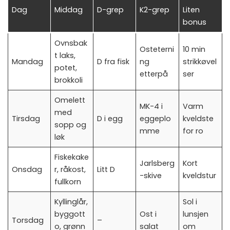
Dag
Middag
D-grep
K2-grep
Liten
bonus
Ovnsbak
Osteterni
10 min
t laks,
Mandag
D fra fisk
ng
strikkøvel
potet,
etterpå
ser
brokkoli
Omelett
MK-4 i
Varm
med
Tirsdag
D i egg
eggeplo
kveldste
sopp og
mme
for ro
løk
Fiskekake
Jarlsberg
Kort
Onsdag
r, råkost,
Litt D
-skive
kveldstur
fullkorn
Kyllinglår,
Sol i
byggott
Ost i
lunsjen
Torsdag
–
o, grønn
salat
om