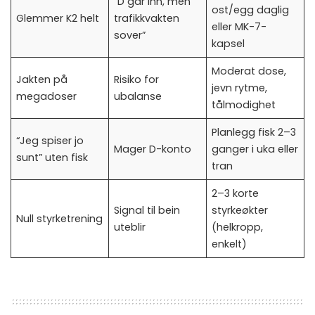
“D går inn, men
ost/egg daglig
Glemmer K2 helt
trafikkvakten
eller MK-7-
sover”
kapsel
Moderat dose,
Jakten på
Risiko for
jevn rytme,
megadoser
ubalanse
tålmodighet
Planlegg fisk 2–3
“Jeg spiser jo
Mager D-konto
ganger i uka eller
sunt” uten fisk
tran
2–3 korte
Signal til bein
styrkeøkter
Null styrketrening
uteblir
(helkropp,
enkelt)