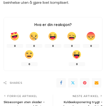
beinhelse uten å gjøre livet komplisert.
Hva er din reaksjon?
0
0
0
0
0
0
0
SHARES
FORRIGE ARTIKKEL
NESTE ARTIKKEL
Skisesongen uten skader –
Kuldeeksponering trygt –