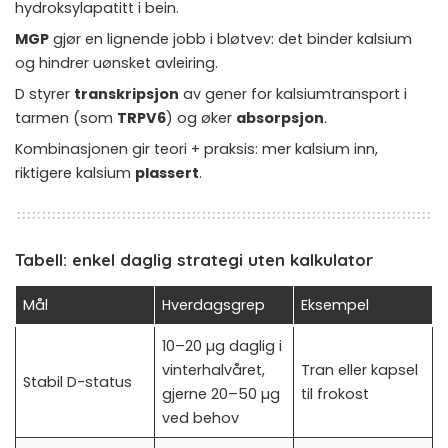
hydroksylapatitt i bein.
MGP
gjør en lignende jobb i bløtvev: det binder kalsium
og hindrer uønsket avleiring.
D styrer
transkripsjon
av gener for kalsiumtransport i
tarmen (som
TRPV6
) og øker
absorpsjon
.
Kombinasjonen gir teori + praksis: mer kalsium inn,
riktigere kalsium
plassert
.
Tabell: enkel daglig strategi uten kalkulator
Mål
Hverdagsgrep
Eksempel
10–20 µg daglig i
vinterhalvåret,
Tran eller kapsel
Stabil D-status
gjerne 20–50 µg
til frokost
ved behov